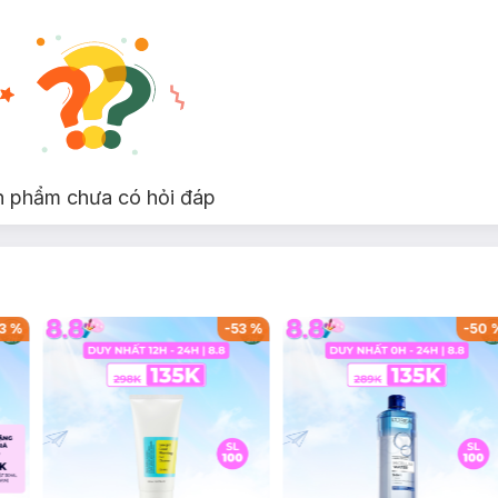
n phẩm chưa có hỏi đáp
3
%
-
53
%
-
50