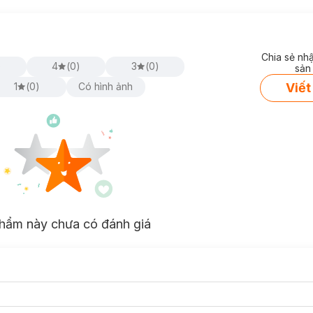
Chia sẻ nh
)
4
(
0
)
3
(
0
)
sản
Viết
1
(
0
)
Có hình ảnh
hẩm này chưa có đánh giá