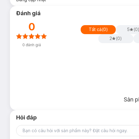
Đánh giá
0
Tất cả
(
0
)
5
(
0
2
(
0
)
0
đánh giá
Sản p
Hỏi đáp