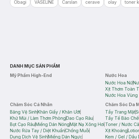
Obagi
VASELINE
Carslan
cerave
olay
toner k
DANH MỤC SẢN PHẨM
Mỹ Phẩm High-End
Nước Hoa
Nước Hoa Nữ
Nư
Xịt Thơm Toàn 
Nước Hoa Vùng 
Chăm Sóc Cá Nhân
Chăm Sóc Da 
Băng Vệ Sinh
Khăn Giấy / Khăn Ướt
Tẩy Trang Mặt
S
Khử Mùi / Làm Thơm Phòng
Dao Cạo Râu
Tẩy Tế Bào Chế
Bọt Cạo Râu
Miếng Dán Nóng
Mặt Nạ Xông Hơi
Toner / Nước C
Nước Rửa Tay / Diệt Khuẩn
Chống Muỗi
Xịt Khoáng
Lotio
Dung Dịch Vệ Sinh
Miếng Dán Ngực
Kem / Gel / Dầu