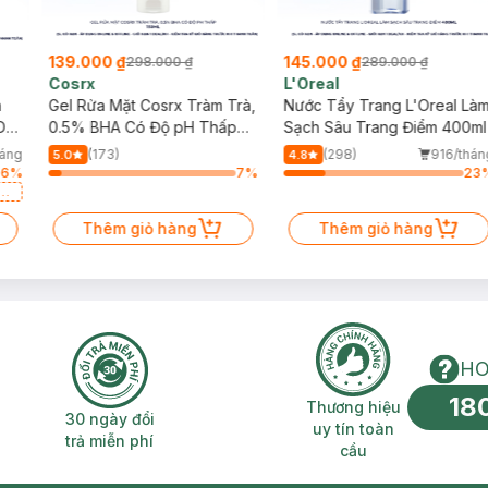
139.000 ₫
145.000 ₫
298.000 ₫
289.000 ₫
Cosrx
L'Oreal
h
Gel Rửa Mặt Cosrx Tràm Trà,
Nước Tẩy Trang L'Oreal Là
Da
0.5% BHA Có Độ pH Thấp
Sạch Sâu Trang Điểm 400ml
150ml
háng
(173)
(298)
916/thán
5.0
4.8
96
%
7
%
23
a
Thêm giỏ hàng
Thêm giỏ hàng
HO
18
n phí 2H
30 ngày đổi trả miễn phí
Thương hiệu uy 
Thương hiệu
30 ngày đổi
uy tín toàn
trả miễn phí
cầu