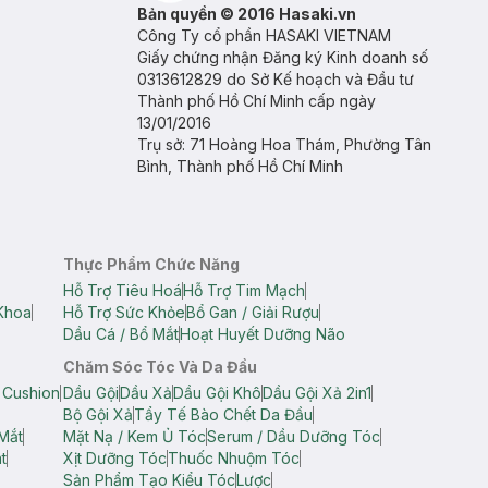
Bản quyền © 2016 Hasaki.vn
Công Ty cổ phần HASAKI VIETNAM
Giấy chứng nhận Đăng ký Kinh doanh số
0313612829 do Sở Kế hoạch và Đầu tư
Thành phố Hồ Chí Minh cấp ngày
13/01/2016
Trụ sở: 71 Hoàng Hoa Thám, Phường Tân
Bình, Thành phố Hồ Chí Minh
Thực Phẩm Chức Năng
Hỗ Trợ Tiêu Hoá
Hỗ Trợ Tim Mạch
Khoa
Hỗ Trợ Sức Khỏe
Bổ Gan / Giải Rượu
Dầu Cá / Bổ Mắt
Hoạt Huyết Dưỡng Não
Chăm Sóc Tóc Và Da Đầu
 Cushion
Dầu Gội
Dầu Xả
Dầu Gội Khô
Dầu Gội Xả 2in1
Bộ Gội Xả
Tẩy Tế Bào Chết Da Đầu
Mắt
Mặt Nạ / Kem Ủ Tóc
Serum / Dầu Dưỡng Tóc
t
Xịt Dưỡng Tóc
Thuốc Nhuộm Tóc
Sản Phẩm Tạo Kiểu Tóc
Lược