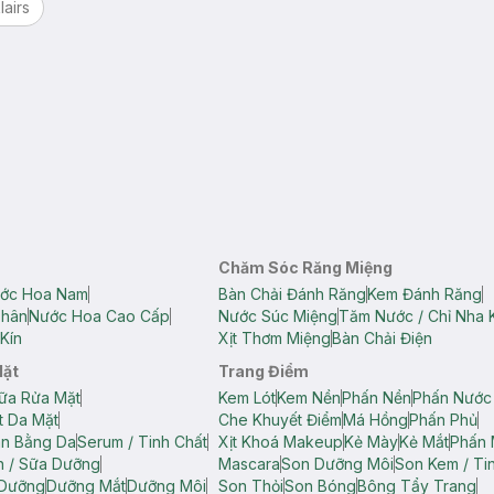
lairs
Chăm Sóc Răng Miệng
ớc Hoa Nam
Bàn Chải Đánh Răng
Kem Đánh Răng
Thân
Nước Hoa Cao Cấp
Nước Súc Miệng
Tăm Nước / Chỉ Nha 
Kín
Xịt Thơm Miệng
Bàn Chải Điện
Mặt
Trang Điểm
ữa Rửa Mặt
Kem Lót
Kem Nền
Phấn Nền
Phấn Nước
t Da Mặt
Che Khuyết Điểm
Má Hồng
Phấn Phủ
ân Bằng Da
Serum / Tinh Chất
Xịt Khoá Makeup
Kẻ Mày
Kẻ Mắt
Phấn 
n / Sữa Dưỡng
Mascara
Son Dưỡng Môi
Son Kem / Tin
 Dưỡng
Dưỡng Mắt
Dưỡng Môi
Son Thỏi
Son Bóng
Bông Tẩy Trang