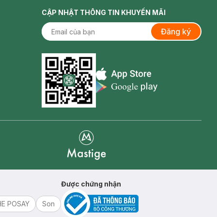
CẬP NHẬT THÔNG TIN KHUYẾN MÃI
Đăng ký
Appstore icon
Goolge Play icon
Mastige
Được chứng nhận
HE POSAY
Son