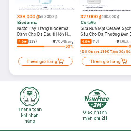
338.000 ₫
327.000 ₫
560.000 ₫
490.000 ₫
Bioderma
CeraVe
rma
Nước Tẩy Trang Bioderma
Sữa Rửa Mặt CeraVe Sạc
m
Dành Cho Da Dầu & Hỗn Hợp
Sâu Cho Da Thường Đến 
500ml
Dầu 473ml
/tháng
(228)
709/tháng
(116)
1.6k/t
4.9
4.9
92
%
56
%
Bill Cerave 299K Tặng Sữa Rử
Mặt Cerave 30ml (SL có hạn)
Thêm giỏ hàng
Thêm giỏ hàng
Thanh toán khi nhận hàng
Giao nhanh miễ
Thanh toán
Giao nhanh
khi nhận
miễn phí 2H
hàng