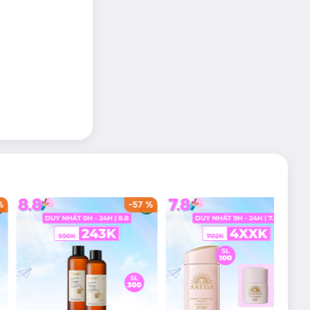
%
-
57
%
-
36
%