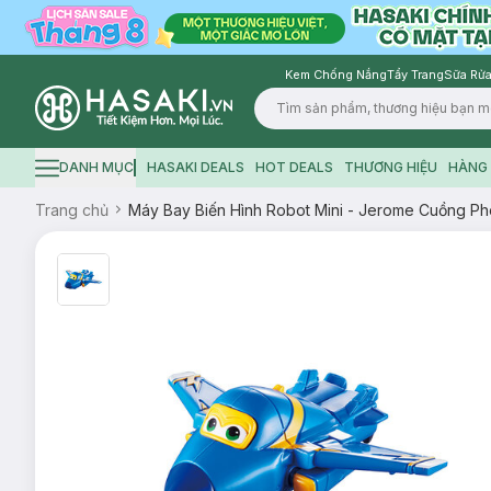
Kem Chống Nắng
Tẩy Trang
Sữa Rửa
Logo
DANH MỤC
HASAKI DEALS
HOT DEALS
THƯƠNG HIỆU
HÀNG 
Hamburger icon
Trang chủ
Máy Bay Biến Hình Robot Mini - Jerome Cuồng P