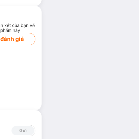
ận xét của bạn về
 phẩm này
 đánh giá
Gửi