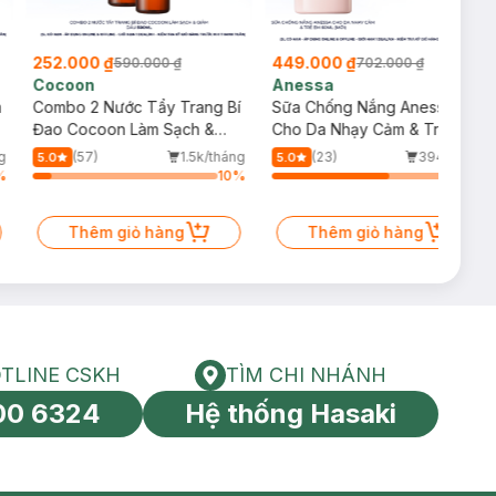
252.000 ₫
449.000 ₫
590.000 ₫
702.000 ₫
Cocoon
Anessa
m
Combo 2 Nước Tẩy Trang Bí
Sữa Chống Nắng Anessa
Đao Cocoon Làm Sạch &
Cho Da Nhạy Cảm & Trẻ Em
Giảm Dầu 500ml
60ml (Mới)
g
(57)
1.5k/tháng
(23)
394/tháng
5.0
5.0
%
10
%
64
%
Thêm giỏ hàng
Thêm giỏ hàng
TLINE CSKH
TÌM CHI NHÁNH
HOTLINE CSKH
Tìm chi nhánh
00 6324
Hệ thống Hasaki
tín toàn cầu