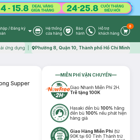
0
nhập
/
Đăng ký
Hệ thống
Bảo
Hỗ trợ
User Icon
Store Icon
Warranty Icon
Phone Icon
Cart I
oản
cửa hàng
hành
khách hàng
ải ứng dụng
Phường 8, Quận 10, Thành phố Hồ Chí Minh
Map icon
MIỄN PHÍ VẬN CHUYỂN
hong Supper
Giao Nhanh Miễn Phí 2H.
Trễ tặng 100K
Hasaki đền bù
100%
hãng
đền bù
100%
nếu phát hiện
hàng giả
Giao Hàng Miễn Phí
(từ
90K tại 60 Tỉnh Thành trừ