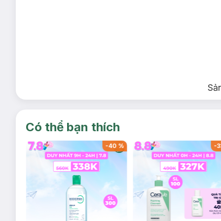
Sả
Có thể bạn thích
-
40
%
-
40
%
-
3