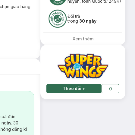
huyện, toàn Quốc từ 249K)
chọn giao hàng
Đổi trả
trong
30 ngày
Xem thêm
Theo dõi
+
0
 hoá đơn
 ngày. 30
không đăng kí