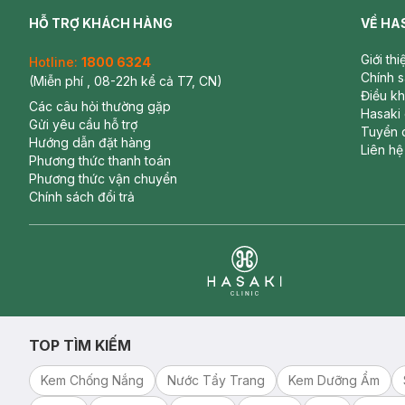
HỖ TRỢ KHÁCH HÀNG
VỀ HA
Giới th
Hotline:
1800 6324
Chính 
(Miễn phí , 08-22h kể cả T7, CN)
Điều k
Các câu hỏi thường gặp
Hasaki
Gửi yêu cầu hỗ trợ
Tuyển 
Hướng dẫn đặt hàng
Liên hệ
Phương thức thanh toán
Phương thức vận chuyển
Chính sách đổi trả
Clinic
TOP TÌM KIẾM
Kem Chống Nắng
Nước Tẩy Trang
Kem Dưỡng Ẩm