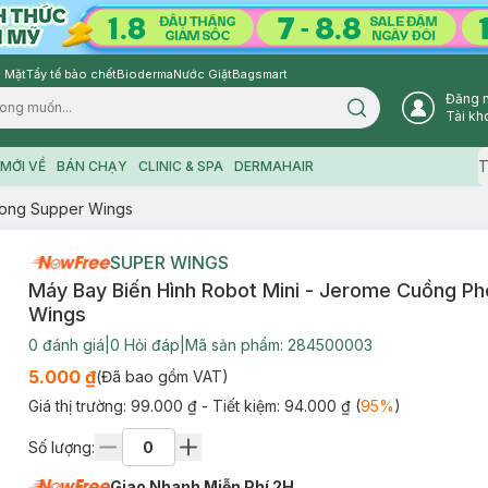
 Mặt
Tẩy tế bào chết
Bioderma
Nước Giặt
Bagsmart
Đăng 
Search icon
Tài kh
T
MỚI VỀ
BÁN CHẠY
CLINIC & SPA
DERMAHAIR
hong Supper Wings
SUPER WINGS
Máy Bay Biến Hình Robot Mini - Jerome Cuồng P
Wings
0
đánh giá
|
0
Hỏi đáp
|
Mã sản phẩm:
284500003
5.000 ₫
(Đã bao gồm VAT)
Giá thị trường:
99.000 ₫
- Tiết kiệm:
94.000 ₫
(
95
%
)
Số lượng:
Giao Nhanh Miễn Phí 2H