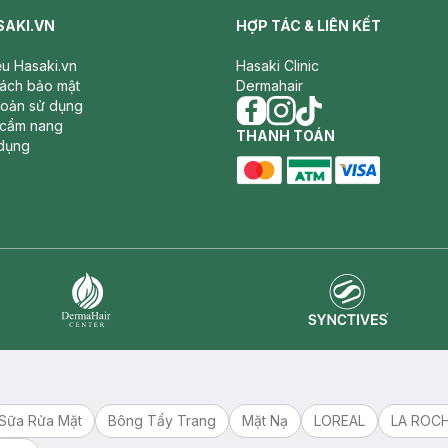
SAKI.VN
HỢP TÁC & LIÊN KẾT
iệu Hasaki.vn
Hasaki Clinic
sách bảo mật
Dermahair
hoản sử dụng
 cẩm nang
facebook
THANH TOÁN
instagram
tiktok
dụng
master card
ATM card
visa card
Synctives
Dermahair
Sữa Rửa Mặt
Bông Tẩy Trang
Mặt Nạ
LOREAL
LA ROC