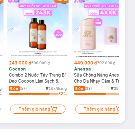
243.000 ₫
449.000 ₫
590.000 ₫
702.000 ₫
Cocoon
Anessa
m
Combo 2 Nước Tẩy Trang Bí
Sữa Chống Nắng Anessa
Đao Cocoon Làm Sạch &
Cho Da Nhạy Cảm & Trẻ Em
Giảm Dầu 500ml
60ml (Mới)
g
(57)
1.6k/tháng
(23)
394/tháng
5.0
5.0
%
82
%
64
%
Thêm giỏ hàng
Thêm giỏ hàng