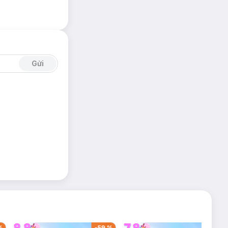
Gửi
C, đèn Led sáng
iều khiển A/B/C.
%
-
59
%
-
36
%