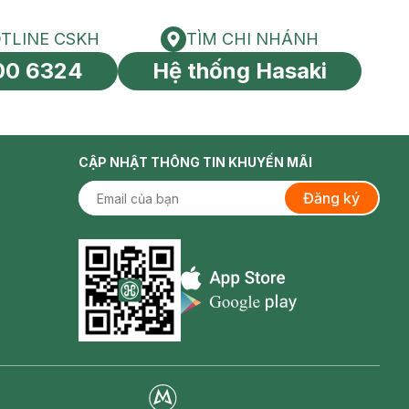
TLINE CSKH
TÌM CHI NHÁNH
HOTLINE CSKH
Tìm chi nhánh
00 6324
Hệ thống Hasaki
tín toàn cầu
CẬP NHẬT THÔNG TIN KHUYẾN MÃI
Đăng ký
Appstore icon
Goolge Play icon