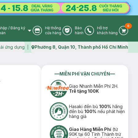
0
nhập
/
Đăng ký
Hệ thống
Bảo
Hỗ trợ
User Icon
Store Icon
Warranty Icon
Phone Icon
Cart I
oản
cửa hàng
hành
khách hàng
ải ứng dụng
Phường 8, Quận 10, Thành phố Hồ Chí Minh
Map icon
MIỄN PHÍ VẬN CHUYỂN
r
Giao Nhanh Miễn Phí 2H.
Trễ tặng 100K
Hasaki đền bù
100%
hãng
đền bù
100%
nếu phát hiện
hàng giả
Giao Hàng Miễn Phí
(từ
90K tại 60 Tỉnh Thành trừ