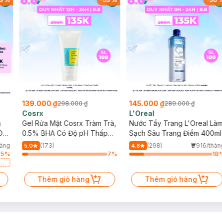
 khiển từ xa, sách hướng dẫn và 1 bộ cánh quạt dự phòng
139.000 ₫
145.000 ₫
298.000 ₫
289.000 ₫
Cosrx
L'Oreal
h
Gel Rửa Mặt Cosrx Tràm Trà,
Nước Tẩy Trang L'Oreal Là
Da
0.5% BHA Có Độ pH Thấp
Sạch Sâu Trang Điểm 400ml
150ml
háng
(173)
(298)
916/thán
5.0
4.8
55
%
7
%
18
a
Thêm giỏ hàng
Thêm giỏ hàng