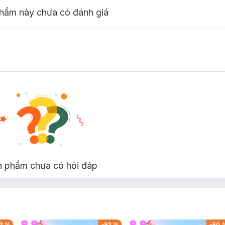
hẩm này chưa có đánh giá
n phẩm chưa có hỏi đáp
p trực thăng cân bằng và ổn định, kiểm soát hành trình bay, bảo vệ I
V (không bao gồm). Kiểm soát tia hồng ngoại Tri-Band với ba băng tần đ
3
%
-
53
%
-
50