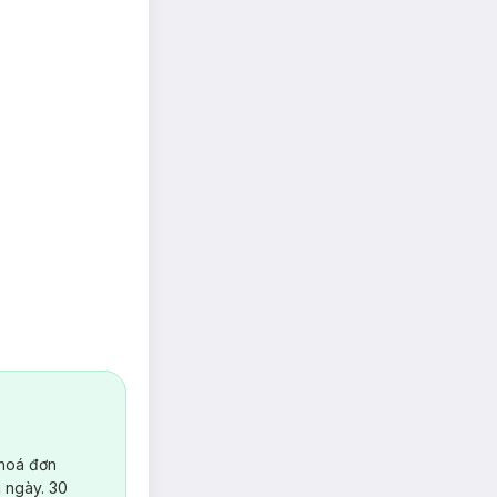
 hoá đơn
 ngày. 30