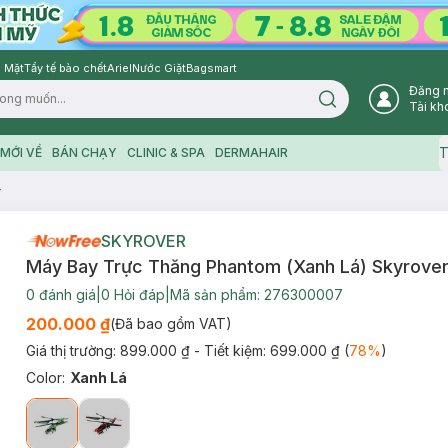
 Mặt
Tẩy tế bào chết
Ariel
Nước Giặt
Bagsmart
Đăng 
Search icon
Tài kh
T
MỚI VỀ
BÁN CHẠY
CLINIC & SPA
DERMAHAIR
r
SKYROVER
Máy Bay Trực Thăng Phantom (Xanh Lá) Skyrove
0
đánh giá
|
0
Hỏi đáp
|
Mã sản phẩm:
276300007
200.000 ₫
(Đã bao gồm VAT)
Giá thị trường:
899.000 ₫
- Tiết kiệm:
699.000 ₫
(
78
%
)
Color
:
Xanh Lá