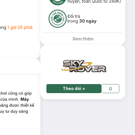
huyện, toàn Quốc từ 249K)
Đổi trả
trong
30 ngày
rong
1 giờ 29 phút
Xem thêm
Theo dõi
+
0
chơi cũng có góp
o của mình.
Máy
hăng được thiết kế
uy tư duy sáng