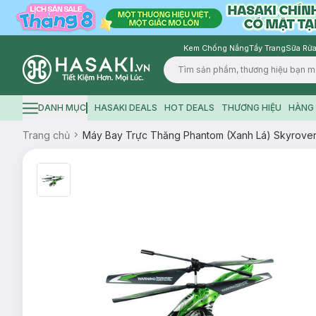
Kem Chống Nắng
Tẩy Trang
Sữa Rửa
Logo
DANH MỤC
HASAKI DEALS
HOT DEALS
THƯƠNG HIỆU
HÀNG 
Hamburger icon
Trang chủ
Máy Bay Trực Thăng Phantom (Xanh Lá) Skyrove