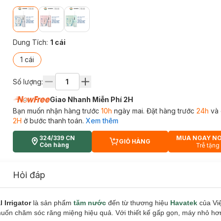
Dung Tích
:
1 cái
1 cái
Số lượng:
Giao Nhanh Miễn Phí 2H
Bạn muốn nhận hàng trước
10h
ngày mai. Đặt hàng trước
24h
và 
2H
ở bước thanh toán.
Xem thêm
324/339 CN
MUA NGAY N
GIỎ HÀNG
CART PLUS ICON
Còn hàng
Trễ tặng
Hỏi đáp
Irrigator
là sản phẩm
tăm nước
đến từ thương hiệu
Havatek
của Vi
muốn chăm sóc răng miệng hiệu quả. Với thiết kế gấp gọn, máy nhỏ hơ