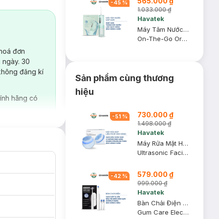
565.000 ₫
-
45
%
1.033.000 ₫
Havatek
Máy Tăm Nước Gấp Gọn Havatek Cao Cấp Màu Xanh Mint
On-The-Go Oral Irrigator
 hoá đơn
 ngày. 30
không đăng kí
Sản phẩm cùng thương
hiệu
ính hãng có
730.000 ₫
-
51
%
1.498.000 ₫
Havatek
Máy Rửa Mặt Havatek Sóng Siêu Âm & Liệu Pháp Ánh Sáng Màu Xanh
Ultrasonic Facial Cleansing Brush
579.000 ₫
-
42
%
999.000 ₫
Havatek
Bàn Chải Điện Havatek Giảm Chấn Nướu Màu Trắng
Gum Care Electric Toothbrush