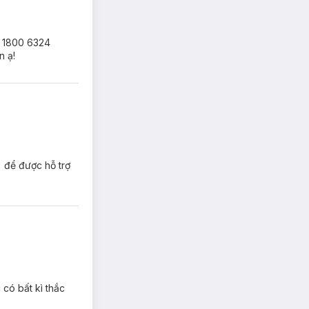
ne 1800 6324
n ạ!
) để được hỗ trợ
 có bất kì thắc