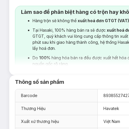
1 dây sạc USB-C
Làm sao để phân biệt hàng có trộn hay kh
1 hướng dẫn sử dụng
Hàng trộn sẽ không thể
xuất hoá đơn GTGT (VAT
Với
4 chế độ
chăm sóc răng miệng bao gồm:
Soft:
Êm dịu cho người mới bắt đầu hoặc nướu nhạy c
Tại Hasaki, 100% hàng bán ra sẽ được
xuất hoá 
GTGT, quý khách vui lòng cung cấp thông tin xuất
Clean:
Làm sạch hàng ngày với áp lực nước vừa phải, 
phút sau khi giao hàng thành công, hệ thống Hasa
Shoot:
Điều chỉnh lực nước bằng tay, giúp loại bỏ mản
lấy hoá đơn.
Custom:
Điều chỉnh 10 mức áp lực nước khác nhau - cá
Do
100%
hàng hóa bán ra đều được xuất hết hóa 
nguồn gốc rõ ràng.
Thông số sản phẩm
Barcode
8938552742
Thương Hiệu
Havatek
Xuất xứ thương hiệu
Việt Nam