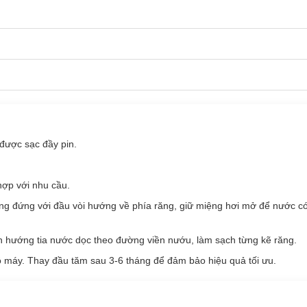
ược sạc đầy pin.
ợp với nhu cầu.
hẳng đứng với đầu vòi hướng về phía răng, giữ miệng hơi mở để nước có
n hướng tia nước dọc theo đường viền nướu, làm sạch từng kẽ răng.
ô máy. Thay đầu tăm sau 3-6 tháng để đảm bảo hiệu quả tối ưu.