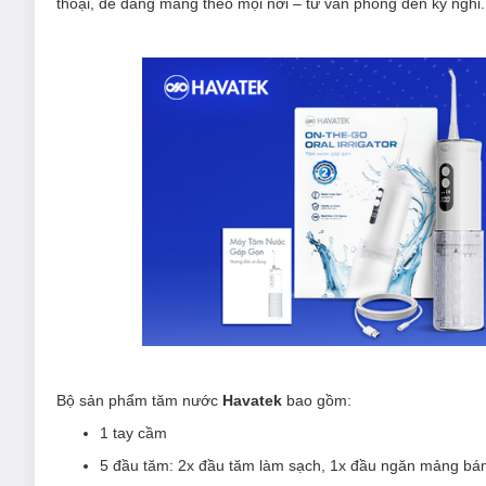
thoại, dễ dàng mang theo mọi nơi – từ văn phòng đến kỳ nghỉ.
Bộ sản phẩm tăm nước
Havatek
bao gồm:
1 tay cầm
5 đầu tăm: 2x đầu tăm làm sạch, 1x đầu ngăn mảng bám