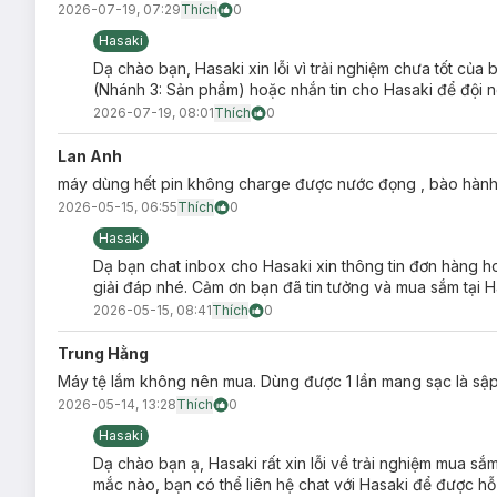
2026-07-19, 07:29
Thích
0
Hasaki
Dạ chào bạn, Hasaki xin lỗi vì trải nghiệm chưa tốt của
(Nhánh 3: Sản phẩm) hoặc nhắn tin cho Hasaki để đội ng
2026-07-19, 08:01
Thích
0
Lan Anh
máy dùng hết pin không charge được nước đọng , bào hành
2026-05-15, 06:55
Thích
0
Hasaki
Dạ bạn chat inbox cho Hasaki xin thông tin đơn hàng ho
giải đáp nhé. Cảm ơn bạn đã tin tưởng và mua sắm tại H
2026-05-15, 08:41
Thích
0
Trung Hằng
Máy tệ lắm không nên mua. Dùng được 1 lần mang sạc là sậ
2026-05-14, 13:28
Thích
0
Hasaki
Dạ chào bạn ạ, Hasaki rất xin lỗi về trải nghiệm mua sắ
mắc nào, bạn có thể liên hệ chat với Hasaki để được hỗ 