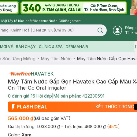
 Mặt
Tẩy tế bào chết
Bioderma
Nước Giặt
Bagsmart
Đăng 
Search icon
Tài kh
T
MỚI VỀ
BÁN CHẠY
CLINIC & SPA
DERMAHAIR
 Sóc Răng Miệng
Máy Tăm Nước
Máy Tăm Nước Gấp Gọn Hav
HAVATEK
Máy Tăm Nước Gấp Gọn Havatek Cao Cấp Màu 
On-The-Go Oral Irrigator
0
đánh giá
|
16
Hỏi đáp
|
Mã sản phẩm:
422230591
KẾT THÚC TRONG
565.000 ₫
(Đã bao gồm VAT)
Giá thị trường:
1.033.000 ₫
- Tiết kiệm:
468.000 ₫
(
45
%
)
Color
:
Xám