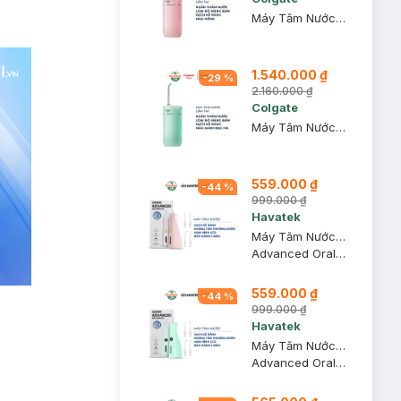
Máy Tăm Nước Colgate Cầm Tay Ngăn Thấm Nước Màu Hồng
1.540.000 ₫
-
29
%
2.160.000 ₫
Colgate
Máy Tăm Nước Colgate Cầm Tay Ngăn Thấm Nước Màu Xanh Bạc Hà
559.000 ₫
-
44
%
999.000 ₫
Havatek
Máy Tăm Nước Havatek Cao Cấp Màu Hồng
Advanced Oral Irrigator
559.000 ₫
-
44
%
999.000 ₫
Havatek
Máy Tăm Nước Havatek Cao Cấp Màu Xanh Mint
Advanced Oral Irrigator