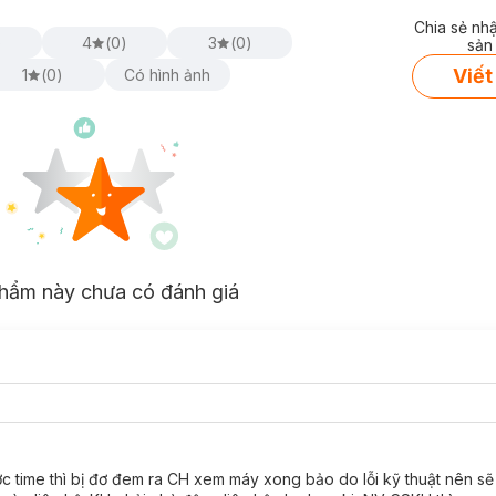
Chia sẻ nh
)
4
(
0
)
3
(
0
)
sản
Viết
1
(
0
)
Có hình ảnh
hẩm này chưa có đánh giá
me thì bị đơ đem ra CH xem máy xong bảo do lỗi kỹ thuật nên sẽ l