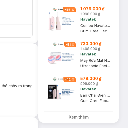
1.079.000 ₫
-
46
%
1.998.000 ₫
Havatek
Combo Havatek Bàn Chải Điện Giảm Chấn Nướu Màu Hồng + Máy Tăm Nước Cao Cấp Màu Hồng Rose
Gum Care Electric Toothbrush + Advanced Oral Irrigator
730.000 ₫
-
51
%
1.498.000 ₫
Havatek
Máy Rửa Mặt Havatek Sóng Siêu Âm & Liệu Pháp Ánh Sáng Màu Hồng
Ultrasonic Facial Cleansing Brush
579.000 ₫
-
42
%
999.000 ₫
 thể chảy ra trong
Havatek
Bàn Chải Điện Havatek Giảm Chấn Nướu Màu Hồng
Gum Care Electric Toothbrush
Xem thêm