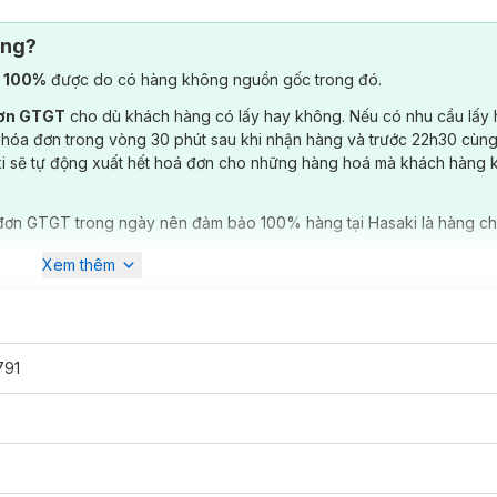
ông?
) 100%
được do có hàng không nguồn gốc trong đó.
ảm.
đơn GTGT
cho dù khách hàng có lấy hay không. Nếu có nhu cầu lấy
 hóa đơn trong vòng 30 phút sau khi nhận hàng và trước 22h30 cùng
đáp ứng nhu cầu của đa số người dùng.
ki sẽ tự động xuất hết hoá đơn cho những hàng hoá mà khách hàng 
g bám cứng đầu và thức ăn thừa ở những kẽ răng khó tiếp cận.
 nhân hóa trải nghiệm theo nhu cầu.
đơn GTGT trong ngày nên đảm bảo 100% hàng tại Hasaki là hàng ch
Xem thêm
791