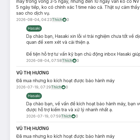
máy trong vòng 3-5 ngày, nhưng đến 10 ngày vẫn ko có NV nà
5 ngày tiếp, ko có chính xác 1 time nào cả. Thật sự cảm thấ
sao cho dịch vụ.
2026-08-04, 04:23
Thích
0
Hasaki
Dạ chào bạn, Hasaki xin lỗi vì trải nghiệm chưa tốt về 
quan để xem xét và cải thiện ạ.
Hiện sản phẩm
Máy Tăm Nước Havatek On-The-Go Oral Irr
Để tiện hỗ trợ tư vấn kỹ bạn chủ động inbox Hasaki giú
Ưu thế nổi bật của Máy Tăm Nước Gấp Gọn H
2026-08-04, 07:58
Thích
0
Tia nước siêu mảnh - Sạch sâu gấp 12 lần:
Loại bỏ 
VŨ THỊ HƯƠNG
3 Giây Tăng Áp Lực – Dịu nhẹ với nướu:
Chế độ Grad
Đã mua nhưng ko kích hoạt được bảo hành máy
hoặc có nướu yếu.
2026-07-19, 07:29
Thích
0
Thiết kế gấp gọn - Mang đi mọi nơi:
Thiết kế gấp gọn
Hasaki
vali hay túi xách.
Dạ chào bạn, về vấn đề kích hoạt bảo hành máy, bạn vu
Màn hình LCD - Theo dõi pin và áp lực nước dễ sử
được hỗ trợ kiểm tra và xử lý nhanh nhất ạ.
1 lần sạc - Dùng được 60 ngày:
Dung lượng pin 1,500
2026-07-19, 07:59
Thích
0
Đầu tăm thay thế - Tư nha chu đến răng niềng:
Đi k
VŨ THỊ HƯƠNG
niềng – tối ưu cho mọi tình trạng răng.
Đã mua nhưng ko kích hoạt được bảo hành máy
Chứng nhận Quốc tế: RoHS, FCC, CE:
Đạt chuẩn an 