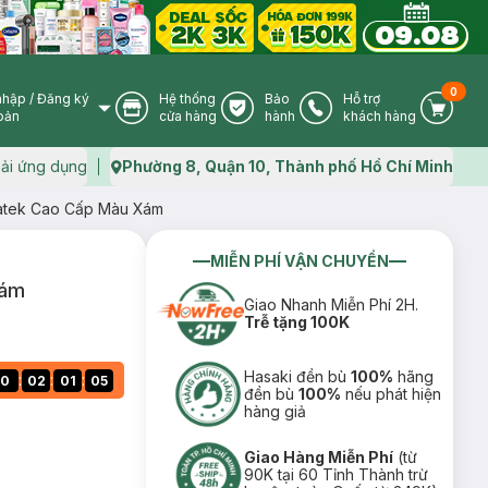
0
nhập
/
Đăng ký
Hệ thống
Bảo
Hỗ trợ
User Icon
Store Icon
Warranty Icon
Phone Icon
Cart I
oản
cửa hàng
hành
khách hàng
ải ứng dụng
Phường 8, Quận 10, Thành phố Hồ Chí Minh
Map icon
atek Cao Cấp Màu Xám
MIỄN PHÍ VẬN CHUYỂN
Xám
Giao Nhanh Miễn Phí 2H.
Trễ tặng 100K
Hasaki đền bù
100%
hãng
:
:
:
0
02
01
04
đền bù
100%
nếu phát hiện
hàng giả
Giao Hàng Miễn Phí
(từ
90K tại 60 Tỉnh Thành trừ