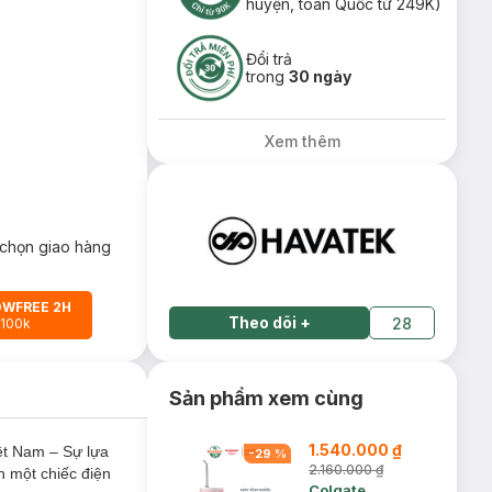
huyện, toàn Quốc từ 249K)
Đổi trả
trong
30 ngày
Xem thêm
chọn giao hàng
OWFREE 2H
Theo dõi
+
28
 100k
Sản phẩm xem cùng
1.540.000 ₫
ệt Nam – Sự lựa
-
29
%
2.160.000 ₫
n một chiếc điện
Colgate