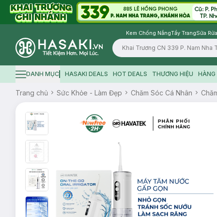
Kem Chống Nắng
Tẩy Trang
Sữa Rửa
Logo
DANH MỤC
HASAKI DEALS
HOT DEALS
THƯƠNG HIỆU
HÀNG 
Hamburger icon
Trang chủ
Sức Khỏe - Làm Đẹp
Chăm Sóc Cá Nhân
Chăm