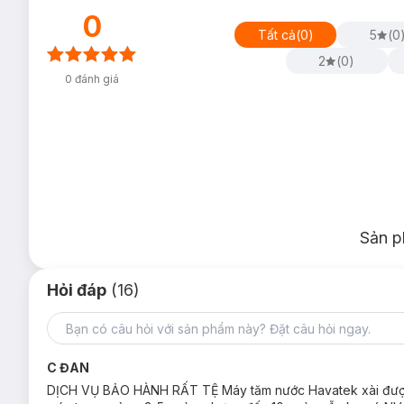
0
Tất cả
(
0
)
5
(
0
2
(
0
)
0
đánh giá
Sản p
Hỏi đáp
(16)
C ĐAN
DỊCH VỤ BẢO HÀNH RẤT TỆ Máy tăm nước Havatek xài được ti