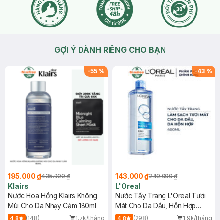
GỢI Ý DÀNH RIÊNG CHO BẠN
-
55
%
-
43
%
195.000 ₫
143.000 ₫
435.000 ₫
249.000 ₫
Klairs
L'Oreal
Nước Hoa Hồng Klairs Không
Nước Tẩy Trang L'Oreal Tươi
Mùi Cho Da Nhạy Cảm 180ml
Mát Cho Da Dầu, Hỗn Hợp
400ml
(148)
1.7k/tháng
(298)
1.9k/tháng
4.8
4.8