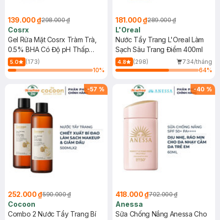
139.000 ₫
181.000 ₫
298.000 ₫
289.000 ₫
Cosrx
L'Oreal
Gel Rửa Mặt Cosrx Tràm Trà,
Nước Tẩy Trang L'Oreal Làm
0.5% BHA Có Độ pH Thấp
Sạch Sâu Trang Điểm 400ml
150ml
(173)
(298)
734/tháng
5.0
4.8
10
%
64
%
-
57
%
-
40
%
252.000 ₫
418.000 ₫
590.000 ₫
702.000 ₫
Cocoon
Anessa
Combo 2 Nước Tẩy Trang Bí
Sữa Chống Nắng Anessa Cho