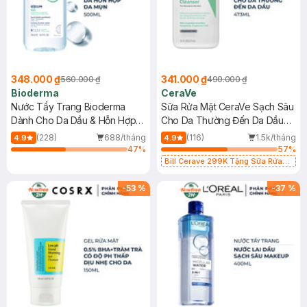
348.000 ₫
341.000 ₫
560.000 ₫
490.000 ₫
Bioderma
CeraVe
Nước Tẩy Trang Bioderma
Sữa Rửa Mặt CeraVe Sạch Sâu
Dành Cho Da Dầu & Hỗn Hợp
Cho Da Thường Đến Da Dầu
500ml
473ml
(228)
688/tháng
(116)
1.5k/tháng
4.9
4.9
47
%
57
%
Bill Cerave 299K Tặng Sữa Rửa
Mặt Cerave 30ml (SL có hạn)
-
53
%
-
37
%