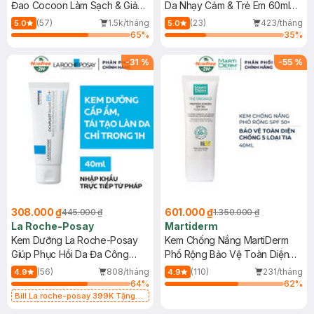
Đao Cocoon Làm Sạch & Giảm
Da Nhạy Cảm & Trẻ Em 60ml
Dầu 500ml
(Mới)
(57)
1.5k/tháng
(23)
423/tháng
5.0
5.0
65
%
35
%
-
31
%
-
55
%
308.000 ₫
601.000 ₫
445.000 ₫
1.350.000 ₫
La Roche-Posay
Martiderm
Kem Dưỡng La Roche-Posay
Kem Chống Nắng MartiDerm
Giúp Phục Hồi Da Đa Công
Phổ Rộng Bảo Vệ Toàn Diện
Dụng 40ml
40ml
(56)
808/tháng
(110)
231/tháng
4.9
4.9
64
%
62
%
Bill La roche-posay 399K Tặng
Gel rửa mặt da dầu nhạy cảm 50ml