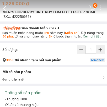
1.229.000 ₫
0
Dots
Cart Icon
MEN'S BURBERRY BRIT RHYTHM EDT TESTER 90ML
Back Icon
(SKU:
422218967
)
Giao Nhanh Miễn Phí 2H
Bạn muốn nhận hàng trước
12h
hôm nay (
Miễn phí
). Đặt hàng trong
50 phút
tới và chọn giao hàng
2H
ở bước thanh toán.
Xem chi tiết
Số lượng:
339
Chi nhánh tạm hết sản phẩm
Xem thêm
Mô tả sản phẩm
Đang cập nhật
Thông số sản phẩm
Thương Hiệu
Xuất xứ thương hiệu