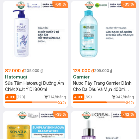
(SL có hạn)
-
60
%
-
39
%
82.000 ₫
128.000 ₫
205.000 ₫
209.000 ₫
Hatomugi
Garnier
Sữa Tắm Hatomugi Dưỡng Ẩm
Nước Tẩy Trang Garnier Dành
Chiết Xuất Ý Dĩ 800ml
Cho Da Dầu Và Mụn 400ml
(Mới)
(123)
714/tháng
(69)
942/tháng
4.9
4.9
52
%
64
%
-
35
%
-
42
%