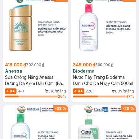
418.000 ₫
348.000 ₫
702.000 ₫
560.000 ₫
Anessa
Bioderma
Sữa Chống Nắng Anessa
Nước Tẩy Trang Bioderma
Dưỡng Da Kiềm Dầu 60ml (Bản
Dành Cho Da Nhạy Cảm 500ml
Mới)
(44)
516/tháng
(228)
839/tháng
4.9
4.9
26
%
47
%
-
38
%
-
30
%