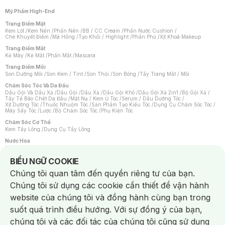
Mỹ Phẩm High-End
Trang Điểm Mặt
Kem Lót
/
Kem Nền
/
Phấn Nền
/
BB / CC Cream
/
Phấn Nước Cushion
/
Che Khuyết Điểm
/
Má Hồng
/
Tạo Khối / Highlight
/
Phấn Phủ
/
Xịt Khoá Makeup
Trang Điểm Mắt
Kẻ Mày
/
Kẻ Mắt
/
Phấn Mắt
/
Mascara
Trang Điểm Môi
Son Dưỡng Môi
/
Son Kem / Tint
/
Son Thỏi
/
Son Bóng
/
Tẩy Trang Mắt / Môi
Chăm Sóc Tóc Và Da Đầu
Dầu Gội Và Dầu Xả
/
Dầu Gội
/
Dầu Xả
/
Dầu Gội Khô
/
Dầu Gội Xả 2in1
/
Bộ Gội Xả
/
Tẩy Tế Bào Chết Da Đầu
/
Mặt Nạ / Kem Ủ Tóc
/
Serum / Dầu Dưỡng Tóc
/
Xịt Dưỡng Tóc
/
Thuốc Nhuộm Tóc
/
Sản Phẩm Tạo Kiểu Tóc
/
Dụng Cụ Chăm Sóc Tóc
/
Máy Sấy Tóc
/
Lược
/
Bộ Chăm Sóc Tóc
/
Phụ Kiện Tóc
Chăm Sóc Cơ Thể
Kem Tẩy Lông
/
Dụng Cụ Tẩy Lông
Nước Hoa
Nước Hoa Nữ
/
Nước Hoa Nam
/
Nước Hoa Cao Cấp
/
Xịt Thơm Toàn Thân
/
Nước Hoa Vùng Kín
Notice about cookies usage
BIỂU NGỮ COOKIE
Chăm Sóc Cá Nhân
Chúng tôi quan tâm đến quyền riêng tư của bạn.
Chống Muỗi
/
Khẩu Trang
/
Máy Massage
/
Mặt Nạ Xông Hơi
/
Nước Rửa Tay
/
Sản Phẩm Chăm Sóc Khác
/
Bàn Chải Đánh Răng
/
Bàn Chải Điện
/
Chúng tôi sử dụng các cookie cần thiết để vận hành
Hỗ Trợ Trắng Răng
/
Kem Đánh Răng
/
Máy Tăm Nước
/
Nước Súc Miệng
/
Tăm / Chỉ Nha Khoa
/
Xịt Thơm Miệng
/
Dung Dịch Vệ Sinh
/
Dưỡng Vùng Kín
/
website của chúng tôi và đồng hành cùng bạn trong
Khăn Ướt Vệ Sinh Vùng Kín
/
Băng Vệ Sinh
/
Tampon
/
Bọt Cạo Râu
/
Dao Cạo Râu
/
Máy Cạo Râu
suốt quá trình điều hướng. Với sự đồng ý của bạn,
Vấn Đề Về Da
chúng tôi và các đối tác của chúng tôi cũng sử dụng
Da Dầu / Lỗ Chân Lông To
/
Da Khô / Mất Nước
/
Da Lão Hóa
/
Da Mụn
/