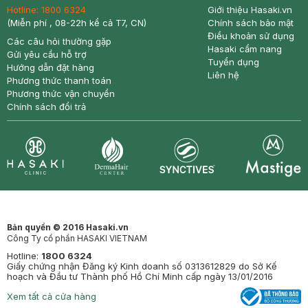
Hotline:
1800 6324
Giới thiệu Hasaki.vn
(Miễn phí , 08-22h kể cả T7, CN)
Chính sách bảo mật
Điều khoản sử dụng
Các câu hỏi thường gặp
Hasaki cẩm nang
Gửi yêu cầu hỗ trợ
Tuyển dụng
Hướng dẫn đặt hàng
Liên hệ
Phương thức thanh toán
Phương thức vận chuyển
Chính sách đổi trả
Synctives
Clinic
Dermahair
Mastige
Bản quyền © 2016 Hasaki.vn
Công Ty cổ phần HASAKI VIETNAM
Hotline:
1800 6324
Giấy chứng nhận Đăng ký Kinh doanh số 0313612829 do Sở Kế
hoạch và Đầu tư Thành phố Hồ Chí Minh cấp ngày 13/01/2016
Xem tất cả cửa hàng