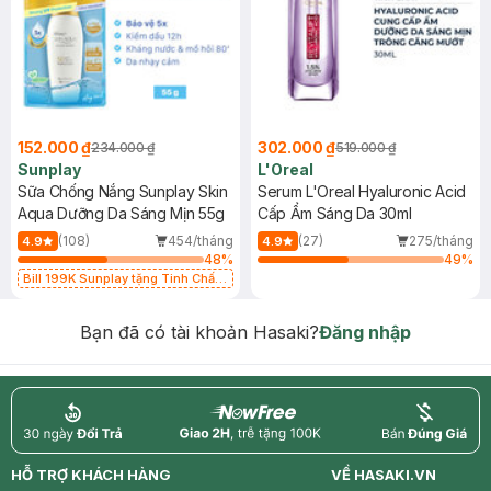
152.000 ₫
302.000 ₫
234.000 ₫
519.000 ₫
Sunplay
L'Oreal
Sữa Chống Nắng Sunplay Skin
Serum L'Oreal Hyaluronic Acid
Aqua Dưỡng Da Sáng Mịn 55g
Cấp Ẩm Sáng Da 30ml
(108)
454/tháng
(27)
275/tháng
4.9
4.9
48
%
49
%
Bill 199K Sunplay tặng Tinh Chất
Chống Nắng 7g trị giá 30K (SL có
hạn)
Bạn đã có tài khoản Hasaki?
Đăng nhập
return
nowfree
price
HỖ TRỢ KHÁCH HÀNG
VỀ HASAKI.VN