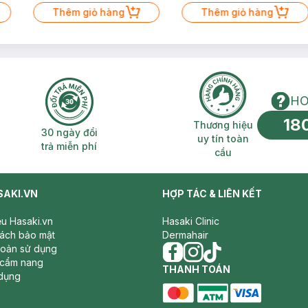
Thêm giỏ hàng
Thêm giỏ hàng
HO
18
n phí 2H
30 ngày đổi trả miễn phí
Thương hiệu uy 
Thương hiệu
30 ngày đổi
uy tín toàn
trả miễn phí
cầu
SAKI.VN
HỢP TÁC & LIÊN KẾT
iệu Hasaki.vn
Hasaki Clinic
sách bảo mật
Dermahair
hoản sử dụng
 cẩm nang
facebook
THANH TOÁN
instagram
tiktok
dụng