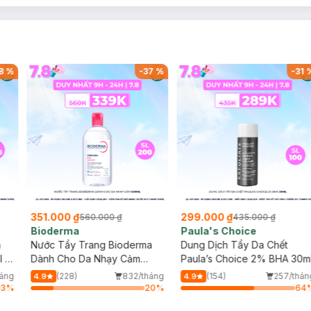
-
37
%
-
31
%
-
5
299.000 ₫
138.000 ₫
435.000 ₫
290.000 ₫
Paula's Choice
Cocoon
ma
Dung Dịch Tẩy Da Chết
Combo Tẩy Da Chết Cho
Paula’s Choice 2% BHA 30ml
Mặt & Toàn Thân Từ Cà P
Đắk Lắk (150ml+200ml)
tháng
(154)
257/tháng
(53)
473/th
4.9
5.0
20
%
64
%