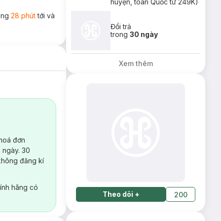
huyện, toàn Quốc từ 249K)
rong
28 phút
tới và
Đổi trả
trong
30 ngày
Xem thêm
 hoá đơn
 ngày. 30
không đăng kí
ính hãng có
Theo dõi
+
200