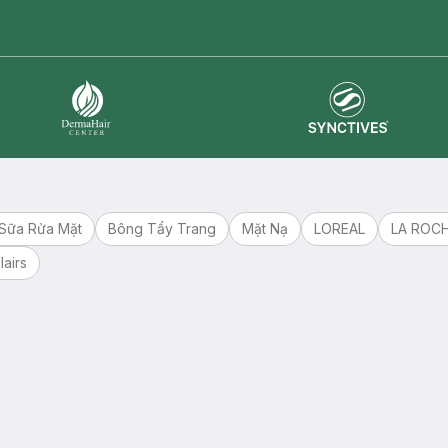
master card
ATM card
visa card
Synctives
Dermahair
Sữa Rửa Mặt
Bông Tẩy Trang
Mặt Nạ
LOREAL
LA ROC
lairs