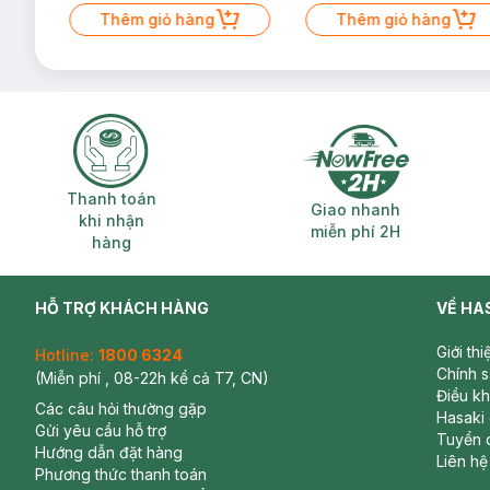
Thêm giỏ hàng
Thêm giỏ hàng
Thanh toán khi nhận hàng
Giao nhanh miễ
Thanh toán
Giao nhanh
khi nhận
miễn phí 2H
hàng
HỖ TRỢ KHÁCH HÀNG
VỀ HA
Giới th
Hotline:
1800 6324
Chính 
(Miễn phí , 08-22h kể cả T7, CN)
Điều k
Các câu hỏi thường gặp
Hasaki
Gửi yêu cầu hỗ trợ
Tuyển 
Hướng dẫn đặt hàng
Liên hệ
Phương thức thanh toán