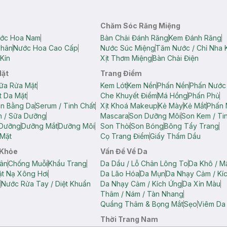
Chăm Sóc Răng Miệng
ớc Hoa Nam
Bàn Chải Đánh Răng
Kem Đánh Răng
Thân
Nước Hoa Cao Cấp
Nước Súc Miệng
Tăm Nước / Chỉ Nha 
Kín
Xịt Thơm Miệng
Bàn Chải Điện
Mặt
Trang Điểm
ữa Rửa Mặt
Kem Lót
Kem Nền
Phấn Nền
Phấn Nước
t Da Mặt
Che Khuyết Điểm
Má Hồng
Phấn Phủ
ân Bằng Da
Serum / Tinh Chất
Xịt Khoá Makeup
Kẻ Mày
Kẻ Mắt
Phấn 
n / Sữa Dưỡng
Mascara
Son Dưỡng Môi
Son Kem / Tin
 Dưỡng
Dưỡng Mắt
Dưỡng Môi
Son Thỏi
Son Bóng
Bông Tẩy Trang
Mặt
Cọ Trang Điểm
Giấy Thấm Dầu
 Khỏe
Vấn Đề Về Da
ân
Chống Muỗi
Khẩu Trang
Da Dầu / Lỗ Chân Lông To
Da Khô / M
t Nạ Xông Hơi
Da Lão Hóa
Da Mụn
Da Nhạy Cảm / Kí
g
Nước Rửa Tay / Diệt Khuẩn
Da Nhạy Cảm / Kích Ứng
Da Xỉn Màu
Thâm / Nám / Tàn Nhang
Quầng Thâm & Bọng Mắt
Sẹo
Viêm Da
Thời Trang Nam