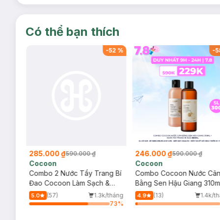
Có thể bạn thích
-
52
%
-
58
%
246.000 ₫
351.000 ₫
590.000 ₫
560.000 ₫
Cocoon
Bioderma
ang Bí
Combo Cocoon Nước Cân
Nước Tẩy Trang Bioder
h &
Bằng Sen Hậu Giang 310ml +
Dành Cho Da Nhạy Cảm
Nước Tẩy Trang Bí Đao
500ml
3k/tháng
(13)
1.4k/tháng
(228)
832/
4.9
4.9
500ml
73
%
3
%