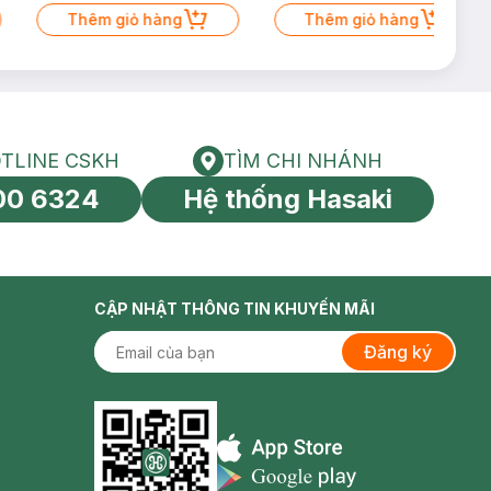
Thêm giỏ hàng
Thêm giỏ hàng
Nhờn 25ml (SL Có Hạn)
TLINE CSKH
TÌM CHI NHÁNH
HOTLINE CSKH
Tìm chi nhánh
00 6324
Hệ thống Hasaki
tín toàn cầu
CẬP NHẬT THÔNG TIN KHUYẾN MÃI
Đăng ký
Appstore icon