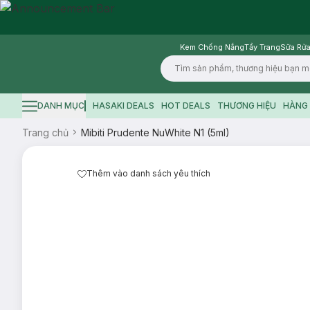
Kem Chống Nắng
Tẩy Trang
Sữa Rửa
Logo
DANH MỤC
HASAKI DEALS
HOT DEALS
THƯƠNG HIỆU
HÀNG 
Hamburger icon
Trang chủ
Mibiti Prudente NuWhite N1 (5ml)
Thêm vào danh sách yêu thích