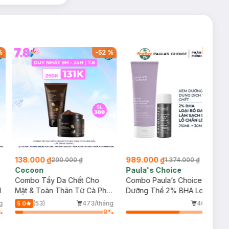
2
%
-
28
%
-
55
989.000 ₫
197.000 ₫
1.374.000 ₫
435.000 ₫
Paula's Choice
Klairs
Combo Paula’s Choice Kem
Nước Hoa Hồng Klairs Không
hê
Dưỡng Thể 2% BHA Loại Bỏ
Mùi Cho Da Nhạy Cảm 180ml
Da Chết 210ml + Dung Dịch
áng
46/tháng
(148)
1.6k/thán
4.8
Tẩy Da Chết 2% BHA 30ml
9
%
64
%
10
Bill Klairs từ 299k Tặng Mặt Nạ
Làm Dịu Da & Kiểm Soát Dầu