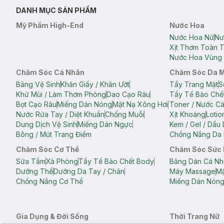
DANH MỤC SẢN PHẨM
Mỹ Phẩm High-End
Nước Hoa
Nước Hoa Nữ
Nư
Xịt Thơm Toàn 
Nước Hoa Vùng 
Chăm Sóc Cá Nhân
Chăm Sóc Da 
Băng Vệ Sinh
Khăn Giấy / Khăn Ướt
Tẩy Trang Mặt
S
Khử Mùi / Làm Thơm Phòng
Dao Cạo Râu
Tẩy Tế Bào Chế
Bọt Cạo Râu
Miếng Dán Nóng
Mặt Nạ Xông Hơi
Toner / Nước C
Nước Rửa Tay / Diệt Khuẩn
Chống Muỗi
Xịt Khoáng
Lotio
Dung Dịch Vệ Sinh
Miếng Dán Ngực
Kem / Gel / Dầu
Bông / Mút Trang Điểm
Chống Nắng Da 
Chăm Sóc Cơ Thể
Chăm Sóc Sức
Sữa Tắm
Xà Phòng
Tẩy Tế Bào Chết Body
Băng Dán Cá Nh
Dưỡng Thể
Dưỡng Da Tay / Chân
Máy Massage
Mặ
Chống Nắng Cơ Thể
Miếng Dán Nón
Gia Dụng & Đời Sống
Thời Trang Nữ