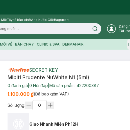
 Mặt
Tẩy tế bào chết
Ariel
Nước Giặt
Bagsmart
Đăng 
Search icon
Tài kh
T
MỚI VỀ
BÁN CHẠY
CLINIC & SPA
DERMAHAIR
SECRET KEY
Mibiti Prudente NuWhite N1 (5ml)
0
đánh giá
|
0
Hỏi đáp
|
Mã sản phẩm:
422200387
1.100.000 ₫
(Đã bao gồm VAT)
Số lượng:
Giao Nhanh Miễn Phí 2H