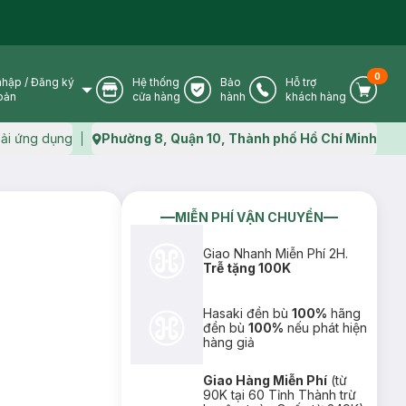
0
nhập
/
Đăng ký
Hệ thống
Bảo
Hỗ trợ
User Icon
Store Icon
Warranty Icon
Phone Icon
Cart I
oản
cửa hàng
hành
khách hàng
ải ứng dụng
Phường 8, Quận 10, Thành phố Hồ Chí Minh
Map icon
MIỄN PHÍ VẬN CHUYỂN
Giao Nhanh Miễn Phí 2H.
Trễ tặng 100K
Hasaki đền bù
100%
hãng
đền bù
100%
nếu phát hiện
hàng giả
Giao Hàng Miễn Phí
(từ
90K tại 60 Tỉnh Thành trừ