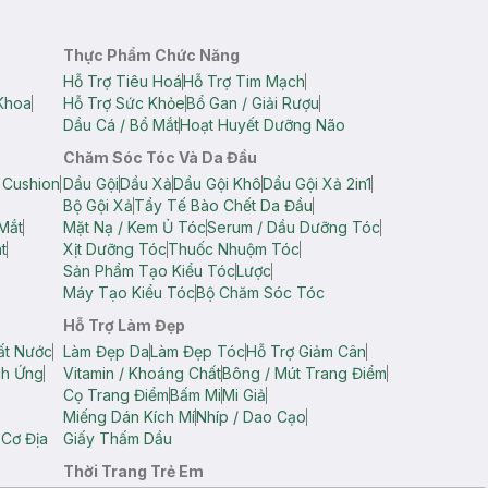
Thực Phẩm Chức Năng
Hỗ Trợ Tiêu Hoá
Hỗ Trợ Tim Mạch
Khoa
Hỗ Trợ Sức Khỏe
Bổ Gan / Giải Rượu
Dầu Cá / Bổ Mắt
Hoạt Huyết Dưỡng Não
Chăm Sóc Tóc Và Da Đầu
 Cushion
Dầu Gội
Dầu Xả
Dầu Gội Khô
Dầu Gội Xả 2in1
Bộ Gội Xả
Tẩy Tế Bào Chết Da Đầu
Mắt
Mặt Nạ / Kem Ủ Tóc
Serum / Dầu Dưỡng Tóc
t
Xịt Dưỡng Tóc
Thuốc Nhuộm Tóc
Sản Phẩm Tạo Kiểu Tóc
Lược
Máy Tạo Kiểu Tóc
Bộ Chăm Sóc Tóc
Hỗ Trợ Làm Đẹp
ất Nước
Làm Đẹp Da
Làm Đẹp Tóc
Hỗ Trợ Giảm Cân
ch Ứng
Vitamin / Khoáng Chất
Bông / Mút Trang Điểm
Cọ Trang Điểm
Bấm Mi
Mi Giả
Miếng Dán Kích Mí
Nhíp / Dao Cạo
 Cơ Địa
Giấy Thấm Dầu
Thời Trang Trẻ Em