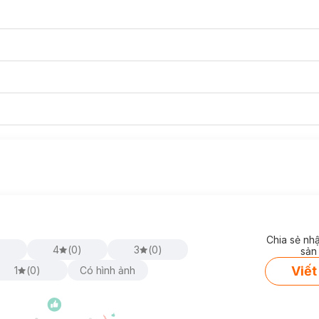
Chia sẻ nh
)
4
(
0
)
3
(
0
)
sản
Viết
1
(
0
)
Có hình ảnh