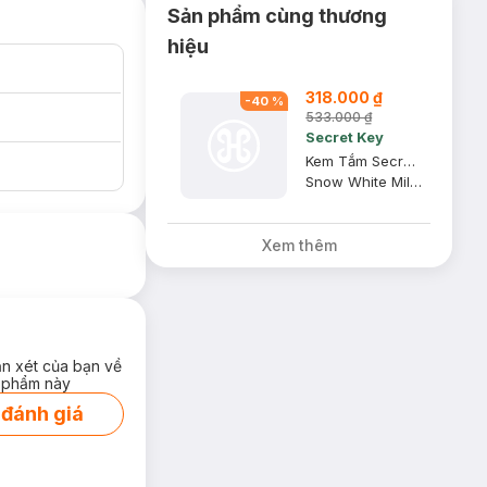
Sản phẩm cùng thương
hiệu
318.000 ₫
-
40
%
533.000 ₫
Secret Key
Kem Tắm Secret Key Dưỡng Sáng Da Mặt Và Cơ Thể 200g
Snow White Milky Pack
Xem thêm
ận xét của bạn về
 phẩm này
 đánh giá