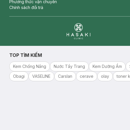
Phương thức vận chuyển
Chính sách đổi trả
Clinic
TOP TÌM KIẾM
Kem Chống Nắng
Nước Tẩy Trang
Kem Dưỡng Ẩm
Obagi
VASELINE
Carslan
cerave
olay
toner k