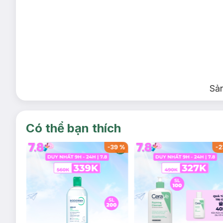
Sả
Có thể bạn thích
-
53
%
-
37
%
-