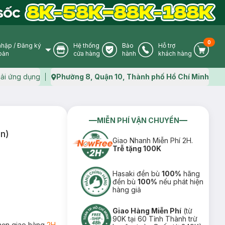
0
nhập
/
Đăng ký
Hệ thống
Bảo
Hỗ trợ
User Icon
Store Icon
Warranty Icon
Phone Icon
Cart I
oản
cửa hàng
hành
khách hàng
ải ứng dụng
Phường 8, Quận 10, Thành phố Hồ Chí Minh
Map icon
MIỄN PHÍ VẬN CHUYỂN
n)
Giao Nhanh Miễn Phí 2H.
Trễ tặng 100K
Hasaki đền bù
100%
hãng
đền bù
100%
nếu phát hiện
hàng giả
Giao Hàng Miễn Phí
(từ
90K tại 60 Tỉnh Thành trừ
họn giao hàng
2H