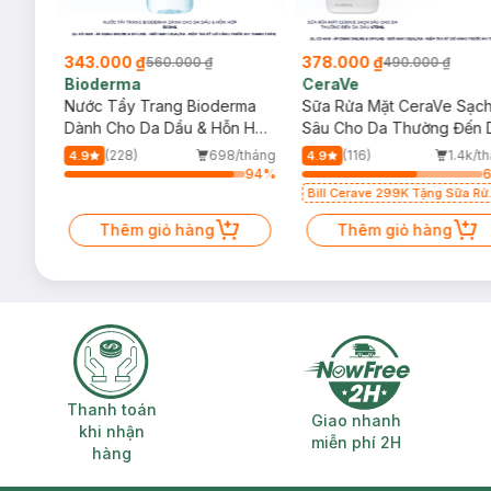
181.000 ₫
275.000 ₫
289.000 ₫
590.000 ₫
L'Oreal
Cocoon
m Trà,
Nước Tẩy Trang L'Oreal Làm
Combo 2 Nước Tẩy Trang
hấp
Sạch Sâu Trang Điểm 400ml
Đao Cocoon Làm Sạch &
Giảm Dầu 500ml
(298)
734/tháng
(57)
1.4k/t
4.8
5.0
7
%
64
%
Thêm giỏ hàng
Thêm giỏ hàng
Thanh toán khi nhận hàng
Giao nhanh miễ
Thanh toán
Giao nhanh
khi nhận
miễn phí 2H
hàng