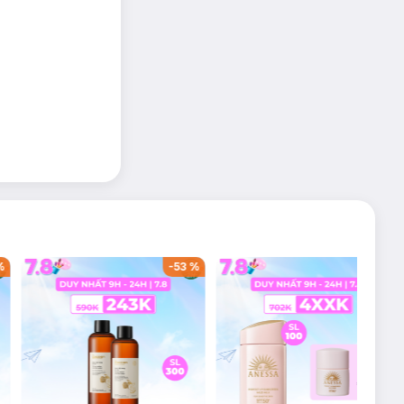
%
-
59
%
-
60
%