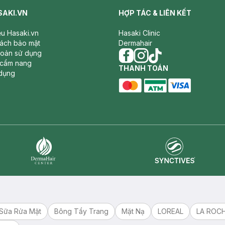
SAKI.VN
HỢP TÁC & LIÊN KẾT
iệu Hasaki.vn
Hasaki Clinic
sách bảo mật
Dermahair
hoản sử dụng
 cẩm nang
facebook
THANH TOÁN
instagram
tiktok
dụng
master card
ATM card
visa card
Synctives
Dermahair
Sữa Rửa Mặt
Bông Tẩy Trang
Mặt Nạ
LOREAL
LA ROC