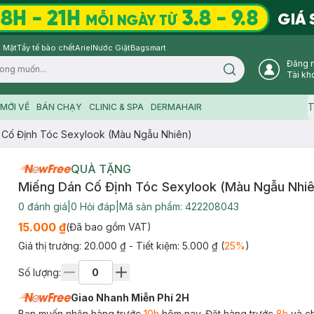
 Mặt
Tẩy tế bào chết
Ariel
Nước Giặt
Bagsmart
Đăng 
Search icon
Tài kh
T
MỚI VỀ
BÁN CHẠY
CLINIC & SPA
DERMAHAIR
 Cố Định Tóc Sexylook (Màu Ngẫu Nhiên)
QUÀ TẶNG
Miếng Dán Cố Định Tóc Sexylook (Màu Ngẫu Nhiê
0
đánh giá
|
0
Hỏi đáp
|
Mã sản phẩm:
422208043
15.000 ₫
(Đã bao gồm VAT)
Giá thị trường:
20.000 ₫
- Tiết kiệm:
5.000 ₫
(
25
%
)
Số lượng:
Giao Nhanh Miễn Phí 2H
Bạn muốn nhận hàng trước
10h
hôm nay. Đặt hàng trước
8h
và c