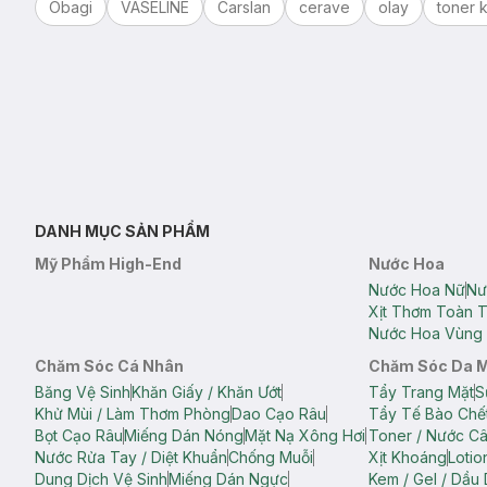
Obagi
VASELINE
Carslan
cerave
olay
toner k
DANH MỤC SẢN PHẨM
Mỹ Phẩm High-End
Nước Hoa
Nước Hoa Nữ
Nư
Xịt Thơm Toàn 
Nước Hoa Vùng 
Chăm Sóc Cá Nhân
Chăm Sóc Da 
Băng Vệ Sinh
Khăn Giấy / Khăn Ướt
Tẩy Trang Mặt
S
Khử Mùi / Làm Thơm Phòng
Dao Cạo Râu
Tẩy Tế Bào Chế
Bọt Cạo Râu
Miếng Dán Nóng
Mặt Nạ Xông Hơi
Toner / Nước C
Nước Rửa Tay / Diệt Khuẩn
Chống Muỗi
Xịt Khoáng
Lotio
Dung Dịch Vệ Sinh
Miếng Dán Ngực
Kem / Gel / Dầu