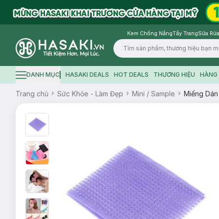
Kem Chống Nắng
Tẩy Trang
Sữa Rửa
Logo
DANH MỤC
HASAKI DEALS
HOT DEALS
THƯƠNG HIỆU
HÀNG 
Hamburger icon
Trang chủ
Sức Khỏe - Làm Đẹp
Mini / Sample
Miếng Dán