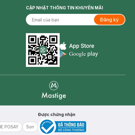
CẬP NHẬT THÔNG TIN KHUYẾN MÃI
Đăng ký
Appstore icon
Goolge Play icon
Mastige
Được chứng nhận
HE POSAY
Son