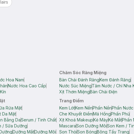
lairs
Chăm Sóc Răng Miệng
ớc Hoa Nam
Bàn Chải Đánh Răng
Kem Đánh Răng
Thân
Nước Hoa Cao Cấp
Nước Súc Miệng
Tăm Nước / Chỉ Nha 
Kín
Xịt Thơm Miệng
Bàn Chải Điện
Mặt
Trang Điểm
ữa Rửa Mặt
Kem Lót
Kem Nền
Phấn Nền
Phấn Nước
t Da Mặt
Che Khuyết Điểm
Má Hồng
Phấn Phủ
ân Bằng Da
Serum / Tinh Chất
Xịt Khoá Makeup
Kẻ Mày
Kẻ Mắt
Phấn 
n / Sữa Dưỡng
Mascara
Son Dưỡng Môi
Son Kem / Tin
 Dưỡng
Dưỡng Mắt
Dưỡng Môi
Son Thỏi
Son Bóng
Bông Tẩy Trang