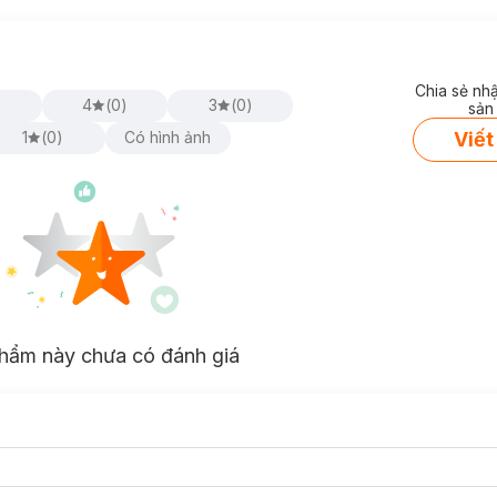
Chia sẻ nh
)
4
(
0
)
3
(
0
)
sản
Viết
1
(
0
)
Có hình ảnh
hẩm này chưa có đánh giá