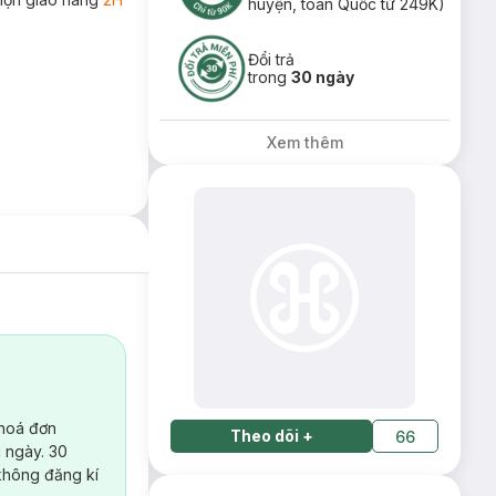
huyện, toàn Quốc từ 249K)
Đổi trả
trong
30 ngày
Xem thêm
 hoá đơn
Theo dõi
+
66
 ngày. 30
không đăng kí