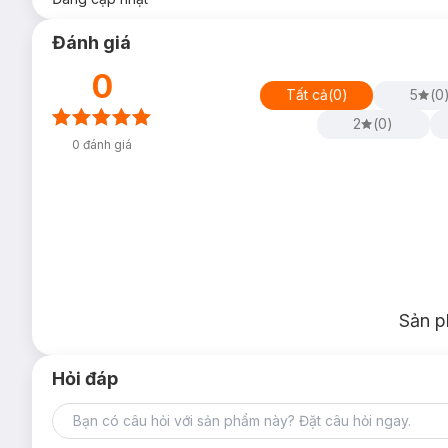
Đánh giá
0
Tất cả
(
0
)
5
(
0
2
(
0
)
0
đánh giá
Sản p
Hỏi đáp