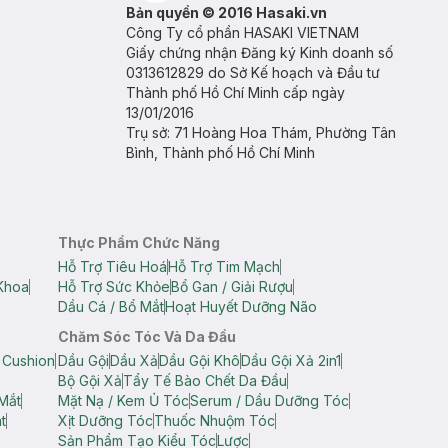
Bản quyền © 2016 Hasaki.vn
Công Ty cổ phần HASAKI VIETNAM
Giấy chứng nhận Đăng ký Kinh doanh số
0313612829 do Sở Kế hoạch và Đầu tư
Thành phố Hồ Chí Minh cấp ngày
13/01/2016
Trụ sở: 71 Hoàng Hoa Thám, Phường Tân
Bình, Thành phố Hồ Chí Minh
Thực Phẩm Chức Năng
Hỗ Trợ Tiêu Hoá
Hỗ Trợ Tim Mạch
Khoa
Hỗ Trợ Sức Khỏe
Bổ Gan / Giải Rượu
Dầu Cá / Bổ Mắt
Hoạt Huyết Dưỡng Não
Chăm Sóc Tóc Và Da Đầu
 Cushion
Dầu Gội
Dầu Xả
Dầu Gội Khô
Dầu Gội Xả 2in1
Bộ Gội Xả
Tẩy Tế Bào Chết Da Đầu
Mắt
Mặt Nạ / Kem Ủ Tóc
Serum / Dầu Dưỡng Tóc
t
Xịt Dưỡng Tóc
Thuốc Nhuộm Tóc
Sản Phẩm Tạo Kiểu Tóc
Lược