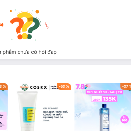
n phẩm chưa có hỏi đáp
53
%
-
38
%
-
31