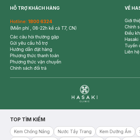
HỖ TRỢ KHÁCH HÀNG
VỀ HA
Giới th
Hotline:
1800 6324
Chính 
(Miễn phí , 08-22h kể cả T7, CN)
Điều k
Các câu hỏi thường gặp
Hasaki
Gửi yêu cầu hỗ trợ
Tuyển 
Hướng dẫn đặt hàng
Liên hệ
Phương thức thanh toán
Phương thức vận chuyển
Chính sách đổi trả
Clinic
TOP TÌM KIẾM
Kem Chống Nắng
Nước Tẩy Trang
Kem Dưỡng Ẩm