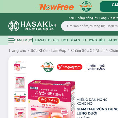
Kem Chống Nắng
Tẩy Trang
Sữa Rửa
Logo
DANH MỤC
HASAKI DEALS
HOT DEALS
THƯƠNG HIỆU
HÀNG 
Hamburger icon
Trang chủ
Sức Khỏe - Làm Đẹp
Chăm Sóc Cá Nhân
Chăm