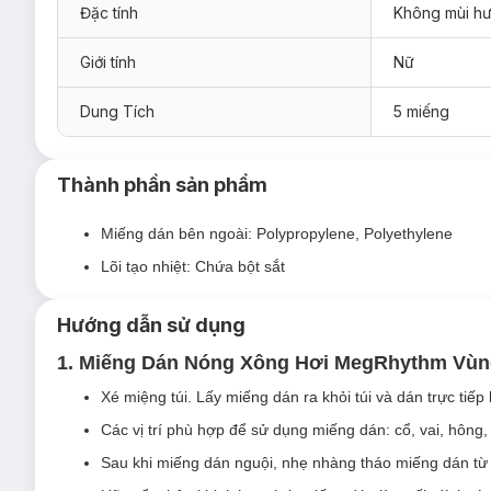
Đặc tính
Không mùi h
Giới tính
Nữ
1.
Miếng Dán Nóng Xông Hơi
Vùng Vai & Lưn
Khi cảm thấy đau cứng cơ tại bất kỳ vùng nào trên cơ thể, n
Dung Tích
5 miếng
Lưng MegRhythm
là thiết bị y tế, giúp làm ấm và giảm đau
môi trường căng thẳng.
Thành phần sản phẩm
Miếng dán bên ngoài: Polypropylene, Polyethylene
Lõi tạo nhiệt: Chứa bột sắt
Hướng dẫn sử dụng
1. Miếng Dán Nóng Xông Hơi MegRhythm Vùn
Xé miệng túi. Lấy miếng dán ra khỏi túi và dán trực tiếp
Các vị trí phù hợp để sử dụng miếng dán: cổ, vai, hông,
Sau khi miếng dán nguội, nhẹ nhàng tháo miếng dán từ