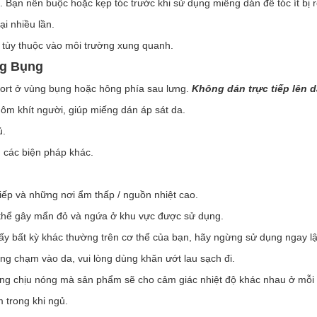
c. Bạn nên buộc hoặc kẹp tóc trước khi sử dụng miếng dán để tóc ít bị r
ại nhiều lần.
i tùy thuộc vào môi trường xung quanh.
ng Bụng
short ở vùng bụng hoặc hông phía sau lưng.
Không dán trực tiếp lên d
ôm khít người, giúp miếng dán áp sát da.
ủ.
các biện pháp khác.
tiếp và những nơi ẩm thấp / nguồn nhiệt cao.
ó thể gây mẩn đỏ và ngứa ở khu vực được sử dụng.
y bất kỳ khác thường trên cơ thể của bạn, hãy ngừng sử dụng ngay lậ
ong chạm vào da, vui lòng dùng khăn ướt lau sạch đi.
năng chịu nóng mà sản phẩm sẽ cho cảm giác nhiệt độ khác nhau ở mỗi
 trong khi ngủ.