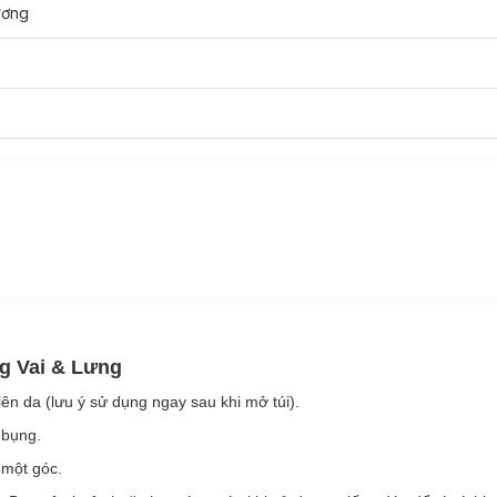
ương
g
MegRhythm
guyên nhân có thể là do tuần hoàn máu kém.
Miếng Dán Nóng Xông Hơ
 cứng cơ bắp vùng cổ, vai, lưng. Sản phẩm
dành cho những người bận rộ
g Vai & Lưng
 lên da (lưu ý sử dụng ngay sau khi mở túi).
 bụng.
 một góc.