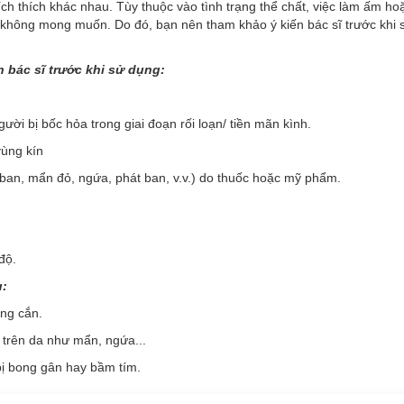
ích thích khác nhau. Tùy thuộc vào tình trạng thể chất, việc làm ấm h
ng không mong muốn. Do đó, bạn nên tham khảo ý kiến bác sĩ trước khi
n bác sĩ trước khi sử dụng:
ười bị bốc hỏa trong giai đoạn rối loạn/ tiền mãn kình.
ếp lên vùng da bị đau, miếng dán sẽ tự động
tỏa hơi nước và nóng dần 
u và cải thiện lưu thông máu, từ đó loại bỏ nguyên nhân và làm giảm đ
vùng kín
ban, mẩn đỏ, ngứa, phát ban, v.v.) do thuốc hoặc mỹ phẩm.
sống năng động mỗi ngày.
độ.
u:
ùng cắn.
àm việc trước máy tính.
 trên da như mẩn, ngứa...
 một tư thế cố định.
bị bong gân hay bầm tím.