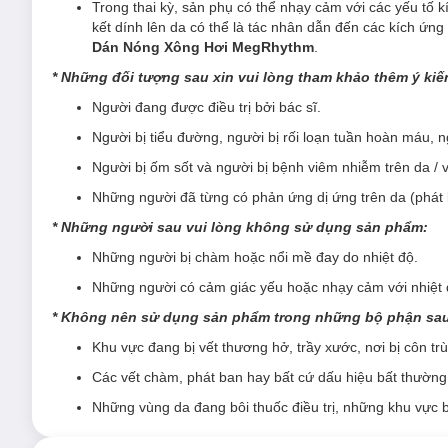
Trong thai kỳ, sản phụ có thể nhạy cảm với các yếu tố k
kết dính lên da có thể là tác nhân dẫn đến các kích ứ
Dán Nóng Xông Hơi MegRhythm
.
* Những đối tượng sau xin vui lòng tham khảo thêm ý kiế
Người đang được điều trị bởi bác sĩ.
Người bị tiểu đường, người bị rối loạn tuần hoàn máu, ng
Miếng dán được thiết kế dễ dàng sử dụng, chỉ cần dán trực ti
bao bì. Hơi ấm
dễ chịu kéo dài từ 5 đến 8 tiếng, thẩm thấu sâ
Người bị ốm sốt và người bị bệnh viêm nhiễm trên da / 
lưng dưới khó chịu.
Những người đã từng có phản ứng dị ứng trên da (phát 
Giải tỏa cơn đau cứng cơ bằng liệu pháp xông hơi, cho cuộc 
* Những người sau vui lòng không sử dụng sản phẩm:
Những người bị chàm hoặc nổi mề đay do nhiệt độ.
Những người có cảm giác yếu hoặc nhạy cảm với nhiệt 
* Không nên sử dụng sản phẩm trong những bộ phận sa
Đối tượng sử dụng:
Khu vực đang bị vết thương hở, trầy xước, nơi bị côn tr
Người bị đau mỏi, cứng phần cổ - vai do thường xuyên l
Các vết chàm, phát ban hay bất cứ dấu hiệu bất thường
Người bị đau mỏi lưng dưới sau nhiều giờ liền làm việc ở
Những vùng da đang bôi thuốc điều trị, những khu vực 
Người cần kích thích hệ tiêu hóa.