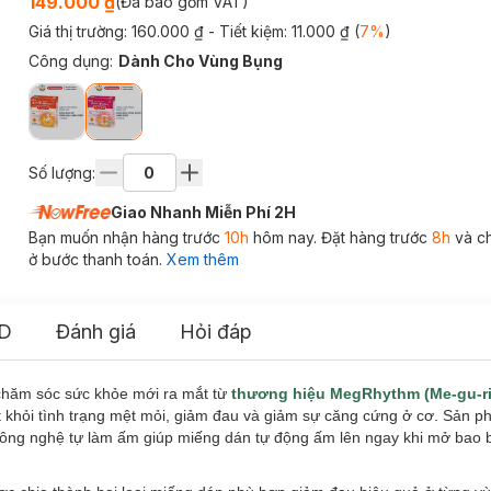
149.000 ₫
(Đã bao gồm VAT)
Giá thị trường:
160.000 ₫
- Tiết kiệm:
11.000 ₫
(
7
%
)
Công dụng
:
Dành Cho Vùng Bụng
Số lượng:
Giao Nhanh Miễn Phí 2H
Bạn muốn nhận hàng trước
10h
hôm nay. Đặt hàng trước
8h
và c
ở bước thanh toán.
Xem thêm
D
Đánh giá
Hỏi đáp
chăm sóc sức khỏe mới ra mắt từ
thương hiệu MegRhythm (Me-gu-ri
át khỏi tình trạng mệt mỏi, giảm đau và giảm sự căng cứng ở cơ. Sản 
ng nghệ tự làm ấm giúp miếng dán tự động ấm lên ngay khi mở bao bì,