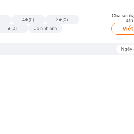
n đau mỏi lưng.
Chia sẻ nh
)
4
(
0
)
3
(
0
)
sản
Viết
1
(
0
)
Có hình ảnh
ao bì.
dễ dàng làm dịu cơn đau hoặc cứng cơ.
Ngày 
ông hằn, không lộ qua quần áo.
Vai Lưng
mang lại cho bạn: