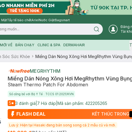
 Mặt
Tẩy tế bào chết
Ariel
Nước Giặt
Bagsmart
Đăng 
Search icon
Tài kh
T
MỚI VỀ
BÁN CHẠY
CLINIC & SPA
DERMAHAIR
 Sóc Sức Khỏe
Miếng Dán Nóng Xông Hơi MegRhythm Vùng Bụng
MEGRHYTHM
Miếng Dán Nóng Xông Hơi MegRhythm Vùng Bụng
Steam Thermo Patch For Abdomen
Số công bố với Bộ Y Tế : TCCS 01:2021/KVN
5
3
đánh giá
|
7
Hỏi đáp
|
Mã sản phẩm:
422205265
KẾT THÚC TRONG
Lưu ý: Hiện tại Hasaki đang bán song song cả 2 mẫu cũ và mới.