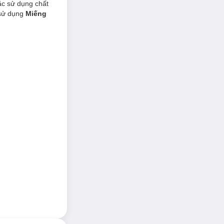
oặc sử dụng chất
 sử dụng
Miếng
lên ngay khi mở
au cơ vùng vai &