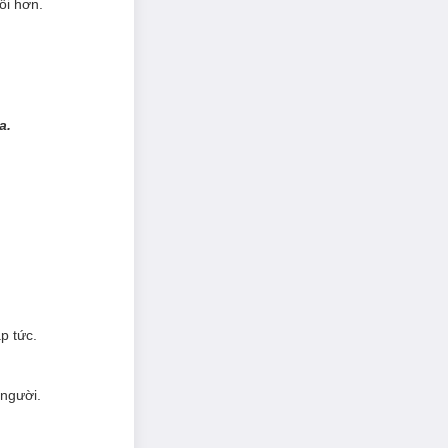
ối hơn.
a.
p tức.
 người.