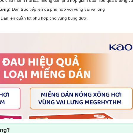
ợc chia thành hai loại miếng dán phù hợp giảm đau hiệu quả ở từng vù
 Lưng:
Dán trực tiếp lên da phù hợp với vùng vai và lưng
:
Dán lên quần lót phù hợp cho vùng bụng dưới.
ông?