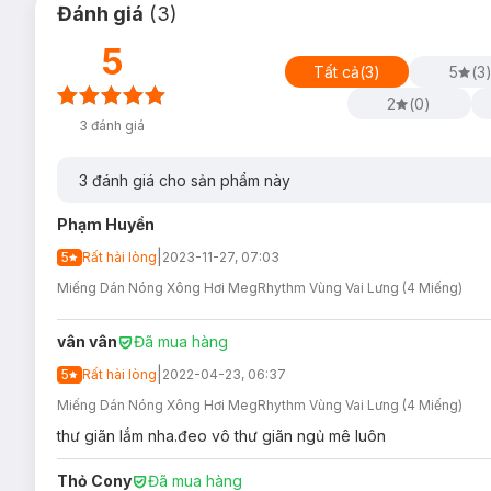
Người làm việc trong môi trường máy lạnh vào mùa hè.
Đánh giá
(
3
)
Những ông bố, bà mẹ bận rộn chăm sóc con cái dẫn đế
5
Tất cả
(
3
)
5
(
3
Ưu thế nổi bật:
2
(
0
)
Miếng dán tỏa hơi nước và nóng dần lên ngay khi mở b
3
đánh giá
Hơi nước ấm tác động sâu, thúc đẩy tuần hoàn máu và 
3
đánh giá cho sản phẩm này
Hơi ấm dễ chịu khoảng 40℃ kéo dài 5-8 tiếng.
Thiết kế mỏng nhẹ ôm sát theo chuyển động cơ thể, kh
Phạm Huyền
Sản phẩm không có mùi hương.
|
5
Rất hài lòng
2023-11-27, 07:03
Công dụng chính:
Miếng Dán Nóng Xông Hơi MegRhythm Vùng Vai Lưng (4 Miếng)
6 lợi ích của
Miếng Dán Nóng MegRhythm Xông Hơi Vùng 
vân vân
Đã mua hàng
Cải thiện lưu thông máu
|
5
Rất hài lòng
2022-04-23, 06:37
Thư giãn các vùng cơ bắp đang bị căng cứng
Miếng Dán Nóng Xông Hơi MegRhythm Vùng Vai Lưng (4 Miếng)
Giảm mệt mỏi cơ bắp
thư giãn lắm nha.đeo vô thư giãn ngủ mê luôn
Kích thích tiêu hóa
Thỏ Cony
Đã mua hàng
Làm dịu cơn đau thần kinh và đau cơ