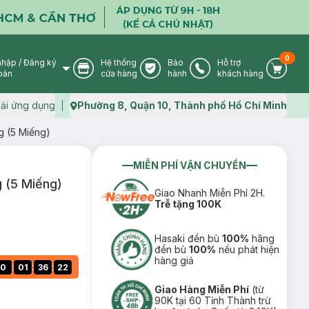
0
nhập
/
Đăng ký
Hệ thống
Bảo
Hỗ trợ
User Icon
Store Icon
Warranty Icon
Phone Icon
Cart I
oản
cửa hàng
hành
khách hàng
ải ứng dụng
Phường 8, Quận 10, Thành phố Hồ Chí Minh
Map icon
 (5 Miếng)
MIỄN PHÍ VẬN CHUYỂN
 (5 Miếng)
Giao Nhanh Miễn Phí 2H.
Trễ tặng 100K
Hasaki đền bù
100%
hãng
đền bù
100%
nếu phát hiện
hàng giả
:
:
:
0
01
36
21
Giao Hàng Miễn Phí
(từ
90K tại 60 Tỉnh Thành trừ