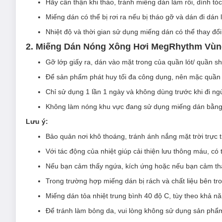
Hãy cẩn thận khi tháo, tránh miếng dán làm rối, dính tó
Miếng dán có thể bị rơi ra nếu bị tháo gỡ và dán đi dán l
Nhiệt độ và thời gian sử dụng miếng dán có thể thay đổ
2. Miếng Dán Nóng Xông Hơi MegRhythm Vù
Gỡ lớp giấy ra, dán vào mặt trong của quần lót/ quần 
Để sản phẩm phát huy tối đa công dụng, nên mặc quần 
Chỉ sử dụng 1 lần 1 ngày và không dùng trước khi đi ng
Không làm nóng khu vực đang sử dụng miếng dán bằng 
Lưu ý:
Bảo quản nơi khô thoáng, tránh ánh nắng mặt trời trực 
Với tác động của nhiệt giúp cải thiện lưu thông máu, c
Nếu bạn cảm thấy ngứa, kích ứng hoặc nếu bạn cảm thấ
Trong trường hợp miếng dán bị rách và chất liệu bên tr
Miếng dán tỏa nhiệt trung bình 40 độ C, tùy theo khả 
Để tránh làm bỏng da, vui lòng không sử dụng sản phẩm