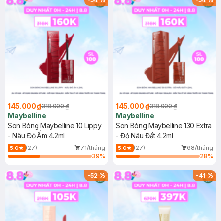
-
54
%
-
54
%
145.000 ₫
145.000 ₫
318.000 ₫
318.000 ₫
Maybelline
Maybelline
Son Bóng Maybelline 10 Lippy
Son Bóng Maybelline 130 Extra
- Nâu Đỏ Ấm 4.2ml
- Đỏ Nâu Đất 4.2ml
(27)
71/tháng
(27)
68/tháng
5.0
5.0
39
%
28
%
-
52
%
-
41
%