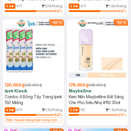
150 Miếng
Miếng
(47)
929/tháng
(47)
1.9k/tháng
4.8
4.8
64
%
64
%
-
40
%
-
50
%
120.000 ₫
179.000 ₫
200.000 ₫
358.000 ₫
Ipek Klasik
Maybelline
Combo 4 Bông Tẩy Trang Ipek
Kem Nền Maybelline Bắt Sáng
150 Miếng
Che Phủ Siêu Nhẹ #110 35ml
(67)
235/tháng
(15)
1.3k/tháng
4.8
5.0
64
%
20
%
Hiện Hasaki đang bán song song
2 mẫu cũ - mới