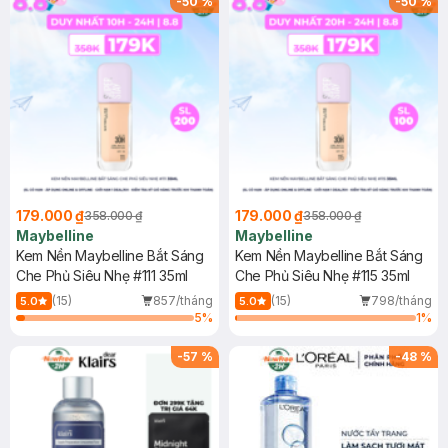
-
50
%
-
50
%
179.000 ₫
179.000 ₫
358.000 ₫
358.000 ₫
Maybelline
Maybelline
Kem Nền Maybelline Bắt Sáng
Kem Nền Maybelline Bắt Sáng
Che Phủ Siêu Nhẹ #111 35ml
Che Phủ Siêu Nhẹ #115 35ml
(15)
857/tháng
(15)
798/tháng
5.0
5.0
5
%
1
%
-
57
%
-
48
%