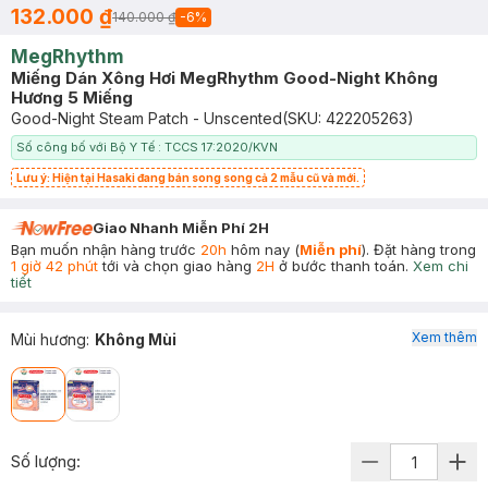
132.000 ₫
140.000 ₫
-
6
%
MegRhythm
Miếng Dán Xông Hơi MegRhythm Good-Night Không
Hương 5 Miếng
Good-Night Steam Patch - Unscented
(SKU:
422205263
)
Số công bố với Bộ Y Tế : TCCS 17:2020/KVN
Lưu ý: Hiện tại Hasaki đang bán song song cả 2 mẫu cũ và mới.
Giao Nhanh Miễn Phí 2H
Bạn muốn nhận hàng trước
20h
hôm nay (
Miễn phí
). Đặt hàng trong
1 giờ 42 phút
tới và chọn giao hàng
2H
ở bước thanh toán.
Xem chi
tiết
Xem thêm
Mùi hương
:
Không Mùi
Số lượng: