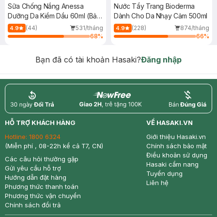
Sữa Chống Nắng Anessa
Nước Tẩy Trang Bioderma
Dưỡng Da Kiềm Dầu 60ml (Bản
Dành Cho Da Nhạy Cảm 500ml
Mới)
(44)
531/tháng
(228)
874/tháng
4.9
4.9
68
%
66
%
Bạn đã có tài khoản Hasaki?
Đăng nhập
return
nowfree
price
HỖ TRỢ KHÁCH HÀNG
VỀ HASAKI.VN
Hotline:
1800 6324
Giới thiệu Hasaki.vn
(Miễn phí , 08-22h kể cả T7, CN)
Chính sách bảo mật
Điều khoản sử dụng
Các câu hỏi thường gặp
Hasaki cẩm nang
Gửi yêu cầu hỗ trợ
Tuyển dụng
Hướng dẫn đặt hàng
Liên hệ
Phương thức thanh toán
Phương thức vận chuyển
Chính sách đổi trả