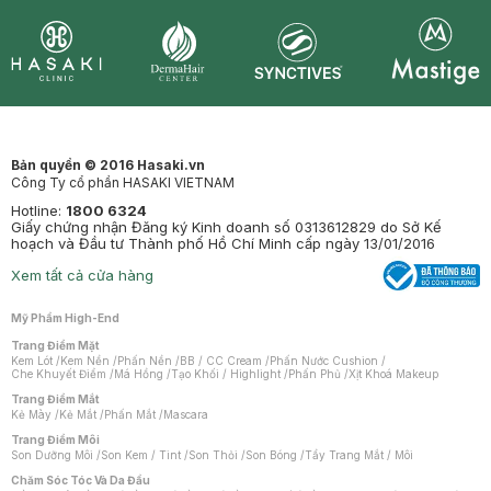
Synctives
Clinic
Dermahair
Mastige
Bản quyền © 2016 Hasaki.vn
Công Ty cổ phần HASAKI VIETNAM
Hotline:
1800 6324
Giấy chứng nhận Đăng ký Kinh doanh số 0313612829 do Sở Kế
hoạch và Đầu tư Thành phố Hồ Chí Minh cấp ngày 13/01/2016
Xem tất cả cửa hàng
Mỹ Phẩm High-End
Trang Điểm Mặt
Kem Lót
/
Kem Nền
/
Phấn Nền
/
BB / CC Cream
/
Phấn Nước Cushion
/
Che Khuyết Điểm
/
Má Hồng
/
Tạo Khối / Highlight
/
Phấn Phủ
/
Xịt Khoá Makeup
Trang Điểm Mắt
Kẻ Mày
/
Kẻ Mắt
/
Phấn Mắt
/
Mascara
Trang Điểm Môi
Son Dưỡng Môi
/
Son Kem / Tint
/
Son Thỏi
/
Son Bóng
/
Tẩy Trang Mắt / Môi
Chăm Sóc Tóc Và Da Đầu