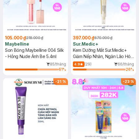
105.000 ₫
397.000 ₫
218.000 ₫
670.000 ₫
Maybelline
Sur.Medic+
Son Bóng Maybelline 004 Silk
Kem Dưỡng Mắt Sur.Medic+
- Hồng Nude Ánh Be 5.4ml
Giảm Nếp Nhăn, Ngăn Lão Hóa
35ml
85/tháng
(29)
66/tháng
4.9
61
%
26
%
-
21
%
-
23
%