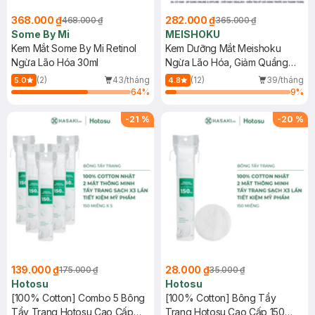
368.000 ₫
282.000 ₫
468.000 ₫
365.000 ₫
Some By Mi
MEISHOKU
Kem Mắt Some By Mi Retinol
Kem Dưỡng Mắt Meishoku
Ngừa Lão Hóa 30ml
Ngừa Lão Hóa, Giảm Quầng
Thâm 30g
(2)
43/tháng
(12)
39/tháng
5.0
4.8
64
%
9
%
-
21
%
-
20
%
139.000 ₫
28.000 ₫
175.000 ₫
35.000 ₫
Hotosu
Hotosu
[100% Cotton] Combo 5 Bông
[100% Cotton] Bông Tẩy
Tẩy Trang Hotosu Cao Cấp
Trang Hotosu Cao Cấp 150