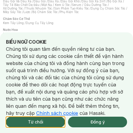
Dầu Gội Và Dầu Xả
/
Dầu Gội
/
Dầu Xả
/
Dầu Gội Khô
/
Dầu Gội Xả 2in1
/
Bộ Gội Xả
/
Tẩy Tế Bào Chết Da Đầu
/
Mặt Nạ / Kem Ủ Tóc
/
Serum / Dầu Dưỡng Tóc
/
Xịt Dưỡng Tóc
/
Thuốc Nhuộm Tóc
/
Sản Phẩm Tạo Kiểu Tóc
/
Dụng Cụ Chăm Sóc Tóc
/
Máy Sấy Tóc
/
Lược
/
Bộ Chăm Sóc Tóc
/
Phụ Kiện Tóc
Chăm Sóc Cơ Thể
Kem Tẩy Lông
/
Dụng Cụ Tẩy Lông
Nước Hoa
Nước Hoa Nữ
/
Nước Hoa Nam
/
Nước Hoa Cao Cấp
/
Xịt Thơm Toàn Thân
/
Nước Hoa Vùng Kín
Notice about cookies usage
BIỂU NGỮ COOKIE
Chăm Sóc Cá Nhân
Chúng tôi quan tâm đến quyền riêng tư của bạn.
Chống Muỗi
/
Khẩu Trang
/
Máy Massage
/
Mặt Nạ Xông Hơi
/
Nước Rửa Tay
/
Sản Phẩm Chăm Sóc Khác
/
Bàn Chải Đánh Răng
/
Bàn Chải Điện
/
Chúng tôi sử dụng các cookie cần thiết để vận hành
Hỗ Trợ Trắng Răng
/
Kem Đánh Răng
/
Máy Tăm Nước
/
Nước Súc Miệng
/
Tăm / Chỉ Nha Khoa
/
Xịt Thơm Miệng
/
Dung Dịch Vệ Sinh
/
Dưỡng Vùng Kín
/
website của chúng tôi và đồng hành cùng bạn trong
Khăn Ướt Vệ Sinh Vùng Kín
/
Băng Vệ Sinh
/
Tampon
/
Bọt Cạo Râu
/
Dao Cạo Râu
/
Máy Cạo Râu
suốt quá trình điều hướng. Với sự đồng ý của bạn,
Vấn Đề Về Da
chúng tôi và các đối tác của chúng tôi cũng sử dụng
Da Dầu / Lỗ Chân Lông To
/
Da Khô / Mất Nước
/
Da Lão Hóa
/
Da Mụn
/
Da Nhạy Cảm / Kích Ứng
/
Da Xỉn Màu
/
Thâm / Nám / Tàn Nhang
/
cookie để theo dõi các hoạt động trực tuyến của
Quầng Thâm & Bọng Mắt
/
Sẹo
/
Viêm Da Cơ Địa
bạn, đề xuất nội dung và quảng cáo phù hợp với sở
Dụng Cụ / Phụ Kiện Chăm Sóc Da
Chat i
Bông Tẩy Trang
/
Khăn Lau Mặt Khô
/
Dụng Cụ / Máy Rửa Mặt
/
Máy Chăm Sóc Da
/
thích và ưu tiên của bạn cũng như các chức năng
Dụng Cụ Chăm Sóc Khác
liên quan đến mạng xã hội. Để biết thêm thông tin,
hãy truy cập
Chính sách cookie
của Hasaki.
Từ chối
Đồng ý