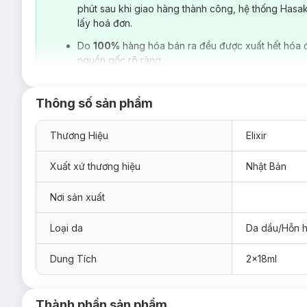
phút sau khi giao hàng thành công, hệ thống Hasa
lấy hoá đơn.
Do
100%
hàng hóa bán ra đều được xuất hết hóa 
nguồn gốc rõ ràng.
Thông số sản phẩm
Thương Hiệu
Elixir
Xuất xứ thương hiệu
Nhật Bản
Nơi sản xuất
Loại da
Da dầu/Hỗn 
Loại da phù hợp:
Dung Tích
2x18ml
Dành cho làn
da dầu
, da hỗn hợp.
Ưu thế nổi bật:
Dưỡng da, ngăn ngừa các dấu hiệu lão hóa hiệu quả
Thành phần sản phẩm