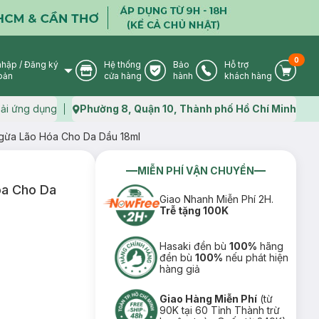
0
nhập
/
Đăng ký
Hệ thống
Bảo
Hỗ trợ
User Icon
Store Icon
Warranty Icon
Phone Icon
Cart I
oản
cửa hàng
hành
khách hàng
ải ứng dụng
Phường 8, Quận 10, Thành phố Hồ Chí Minh
Map icon
Ngừa Lão Hóa Cho Da Dầu 18ml
MIỄN PHÍ VẬN CHUYỂN
óa Cho Da
Giao Nhanh Miễn Phí 2H.
Trễ tặng 100K
Hasaki đền bù
100%
hãng
đền bù
100%
nếu phát hiện
hàng giả
Giao Hàng Miễn Phí
(từ
90K tại 60 Tỉnh Thành trừ