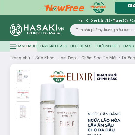
Kem Chống Nắng
Tẩy Trang
Sữa Rửa
Logo
DANH MỤC
HASAKI DEALS
HOT DEALS
THƯƠNG HIỆU
HÀNG 
Hamburger icon
Trang chủ
Sức Khỏe - Làm Đẹp
Chăm Sóc Da Mặt
Dưỡn