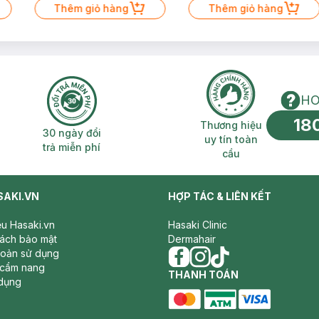
Thêm giỏ hàng
Thêm giỏ hàng
HO
18
n phí 2H
30 ngày đổi trả miễn phí
Thương hiệu uy 
Thương hiệu
30 ngày đổi
uy tín toàn
trả miễn phí
cầu
SAKI.VN
HỢP TÁC & LIÊN KẾT
iệu Hasaki.vn
Hasaki Clinic
sách bảo mật
Dermahair
hoản sử dụng
 cẩm nang
facebook
THANH TOÁN
instagram
tiktok
dụng
master card
ATM card
visa card