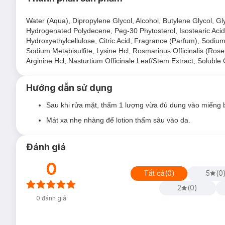
Cấp ẩm sâu cho làn da thêm mướt mịn, săn chắc
Water (Aqua), Dipropylene Glycol, Alcohol, Butylene Glycol, G
Da trở nên sáng khỏe và trong mướt hơn.
Hydrogenated Polydecene, Peg-30 Phytosterol, Isostearic Acid, 
Hydroxyethylcellulose, Citric Acid, Fragrance (Parfum), Sodi
Lotion
với khả năng tái tạo đàn hồi độ ẩm dựa trên kho
Sodium Metabisulfite, Lysine Hcl, Rosmarinus Officinalis (Rose
NGỌC TRAI mỗi ngày.
Arginine Hcl, Nasturtium Officinale Leaf/Stem Extract, Soluble
Công nghệ "chuyển hóa Collagen" không chỉ sản sinh coll
Kết cấu mỏng nhẹ thẩm thấu nhanh vào da.
Hướng dẫn sử dụng
Sau khi rửa mặt, thấm 1 lượng vừa đủ dung vào miếng 
Mát xa nhẹ nhàng để lotion thấm sâu vào da.
Đánh giá
0
Tất cả
(
0
)
5
(
0
2
(
0
)
0
đánh giá