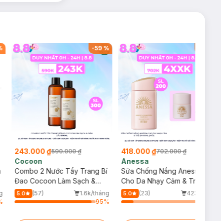
%
-
59
%
-
40
%
243.000 ₫
418.000 ₫
590.000 ₫
702.000 ₫
Cocoon
Anessa
m
Combo 2 Nước Tẩy Trang Bí
Sữa Chống Nắng Anessa
Đao Cocoon Làm Sạch &
Cho Da Nhạy Cảm & Trẻ Em
Giảm Dầu 500ml
60ml (Mới)
g
(57)
1.6k/tháng
(23)
423/tháng
5.0
5.0
%
95
%
15
%