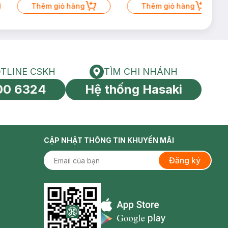
Thêm giỏ hàng
Thêm giỏ hàng
TLINE CSKH
TÌM CHI NHÁNH
HOTLINE CSKH
Tìm chi nhánh
00 6324
Hệ thống Hasaki
tín toàn cầu
CẬP NHẬT THÔNG TIN KHUYẾN MÃI
Đăng ký
Appstore icon