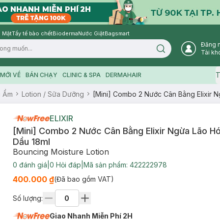
 Mặt
Tẩy tế bào chết
Bioderma
Nước Giặt
Bagsmart
Đăng 
Search icon
Tài kh
T
MỚI VỀ
BÁN CHẠY
CLINIC & SPA
DERMAHAIR
g Ẩm
Lotion / Sữa Dưỡng
[Mini] Combo 2 Nước Cân Bằng Elixir 
ELIXIR
[Mini] Combo 2 Nước Cân Bằng Elixir Ngừa Lão H
Dầu 18ml
Bouncing Moisture Lotion
0
đánh giá
|
0
Hỏi đáp
|
Mã sản phẩm:
422222978
400.000 ₫
(Đã bao gồm VAT)
Số lượng:
Giao Nhanh Miễn Phí 2H