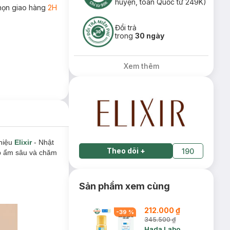
huyện, toàn Quốc từ 249K)
họn giao hàng
2H
Đổi trả
trong
30 ngày
Xem thêm
hiệu
Elixir
- Nhật
Theo dõi
+
190
ấp ẩm sâu và chăm
Sản phẩm xem cùng
212.000 ₫
-
39
%
345.500 ₫
Hada Labo