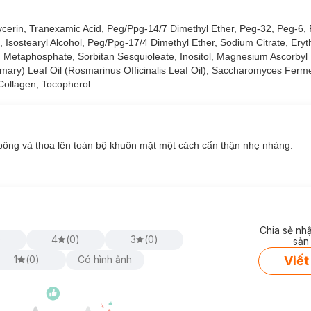
lycerin, Tranexamic Acid, Peg/Ppg-14/7 Dimethyl Ether, Peg-32, Peg-6,
Isostearyl Alcohol, Peg/Ppg-17/4 Dimethyl Ether, Sodium Citrate, Erythr
um Metaphosphate, Sorbitan Sesquioleate, Inositol, Magnesium Ascorbyl
a học collagen tiên tiến nhất gia tăng độ đàn hồi mang lại làn da rạn
mary) Leaf Oil (Rosmarinus Officinalis Leaf Oil), Saccharomyces Fermen
 Collagen, Tocopherol.
agen mà còn điều chỉnh quá trình suy thoái và tái tạo collagen.
bông và thoa lên toàn bộ khuôn mặt một cách cẩn thận nhẹ nhàng.
Chia sẻ nh
)
4
(
0
)
3
(
0
)
sản
Viết
1
(
0
)
Có hình ảnh