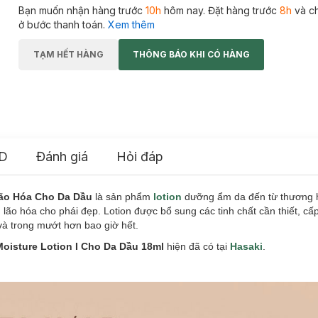
Bạn muốn nhận hàng trước
10h
hôm nay. Đặt hàng trước
8h
và c
ở bước thanh toán.
Xem thêm
TẠM HẾT HÀNG
THÔNG BÁO KHI CÓ HÀNG
D
Đánh giá
Hỏi đáp
Lão Hóa Cho Da Dầu
là sản phẩm
lotion
dưỡng ẩm da đến từ thương 
 lão hóa cho phái đẹp. Lotion được bổ sung các tinh chất cần thiết, c
và trong mướt hơn bao giờ hết.
Moisture Lotion I Cho Da Dầu 18ml
hiện đã có tại
Hasaki
.