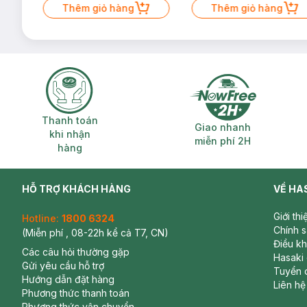
Thêm giỏ hàng
Thêm giỏ hàng
Thanh toán khi nhận hàng
Giao nhanh miễ
Thanh toán
Giao nhanh
khi nhận
miễn phí 2H
hàng
HỖ TRỢ KHÁCH HÀNG
VỀ HA
Giới th
Hotline:
1800 6324
Chính 
(Miễn phí , 08-22h kể cả T7, CN)
Điều k
Các câu hỏi thường gặp
Hasaki
Gửi yêu cầu hỗ trợ
Tuyển 
Hướng dẫn đặt hàng
Liên hệ
Phương thức thanh toán
Phương thức vận chuyển