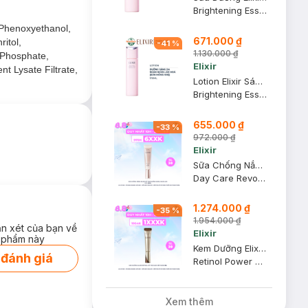
Brightening Essence Emulsion Dewy Moisture
 Phenoxyethanol,
671.000 ₫
itol,
-
41
%
1.130.000 ₫
 Phosphate,
g rỡ PEARL ÁNH
Elixir
t Lysate Filtrate,
Lotion Elixir Sáng Da, Ngăn Lão Hoá (Bản Mỏng Nhẹ) 170ml
Brightening Essence Lotion Dewy Moisture
655.000 ₫
-
33
%
972.000 ₫
Elixir
Sữa Chống Nắng Elixir Hỗ Trợ Dưỡng Sáng, Ngừa Lão Hóa 35ml
Day Care Revolution SPF50+ PA++++
1.274.000 ₫
-
35
%
1.954.000 ₫
ận xét của bạn về
Elixir
 phẩm này
Kem Dưỡng Elixir Retinol Hỗ Trợ Giảm Nếp Nhăn 15g
 đánh giá
Retinol Power Wrinkle Smoothing Cream
Xem thêm