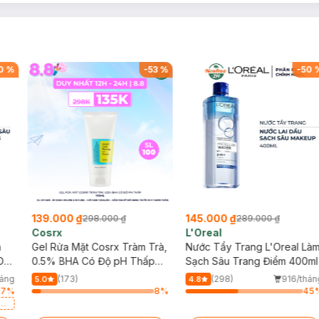
0
%
-
53
%
-
50
ớt.
139.000 ₫
145.000 ₫
298.000 ₫
289.000 ₫
Cosrx
L'Oreal
h
Gel Rửa Mặt Cosrx Tràm Trà,
Nước Tẩy Trang L'Oreal Là
Da
0.5% BHA Có Độ pH Thấp
Sạch Sâu Trang Điểm 400ml
150ml
háng
(173)
(298)
916/thán
5.0
4.8
17
%
8
%
45
a