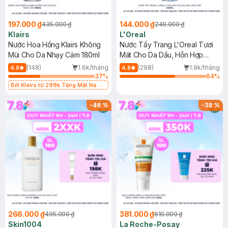
197.000 ₫
144.000 ₫
435.000 ₫
249.000 ₫
Klairs
L'Oreal
Nước Hoa Hồng Klairs Không
Nước Tẩy Trang L'Oreal Tươi
Mùi Cho Da Nhạy Cảm 180ml
Mát Cho Da Dầu, Hỗn Hợp
400ml
(148)
1.6k/tháng
(298)
1.9k/tháng
4.8
4.8
37
%
64
%
Bill Klairs từ 299k Tặng Mặt Nạ
Làm Dịu Da & Kiểm Soát Dầu Nhờn
25ml (SL Có Hạn)
-
46
%
-
38
%
266.000 ₫
381.000 ₫
495.000 ₫
610.000 ₫
Skin1004
La Roche-Posay