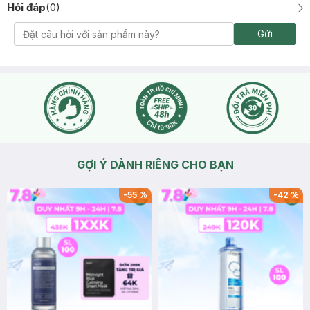
Hỏi đáp
(
0
)
Gửi
GỢI Ý DÀNH RIÊNG CHO BẠN
-
55
%
-
42
%