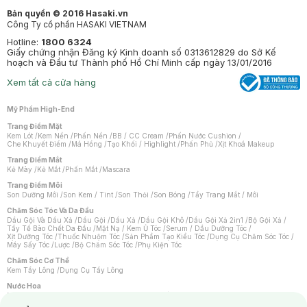
Bản quyền © 2016 Hasaki.vn
Công Ty cổ phần HASAKI VIETNAM
Hotline:
1800 6324
Giấy chứng nhận Đăng ký Kinh doanh số 0313612829 do Sở Kế
hoạch và Đầu tư Thành phố Hồ Chí Minh cấp ngày 13/01/2016
Xem tất cả cửa hàng
Mỹ Phẩm High-End
Trang Điểm Mặt
Kem Lót
/
Kem Nền
/
Phấn Nền
/
BB / CC Cream
/
Phấn Nước Cushion
/
Che Khuyết Điểm
/
Má Hồng
/
Tạo Khối / Highlight
/
Phấn Phủ
/
Xịt Khoá Makeup
Trang Điểm Mắt
Kẻ Mày
/
Kẻ Mắt
/
Phấn Mắt
/
Mascara
Trang Điểm Môi
Son Dưỡng Môi
/
Son Kem / Tint
/
Son Thỏi
/
Son Bóng
/
Tẩy Trang Mắt / Môi
Chăm Sóc Tóc Và Da Đầu
Dầu Gội Và Dầu Xả
/
Dầu Gội
/
Dầu Xả
/
Dầu Gội Khô
/
Dầu Gội Xả 2in1
/
Bộ Gội Xả
/
Tẩy Tế Bào Chết Da Đầu
/
Mặt Nạ / Kem Ủ Tóc
/
Serum / Dầu Dưỡng Tóc
/
Xịt Dưỡng Tóc
/
Thuốc Nhuộm Tóc
/
Sản Phẩm Tạo Kiểu Tóc
/
Dụng Cụ Chăm Sóc Tóc
/
Máy Sấy Tóc
/
Lược
/
Bộ Chăm Sóc Tóc
/
Phụ Kiện Tóc
Chăm Sóc Cơ Thể
Kem Tẩy Lông
/
Dụng Cụ Tẩy Lông
Nước Hoa
Nước Hoa Nữ
/
Nước Hoa Nam
/
Nước Hoa Cao Cấp
/
Xịt Thơm Toàn Thân
/
Nước Hoa Vùng Kín