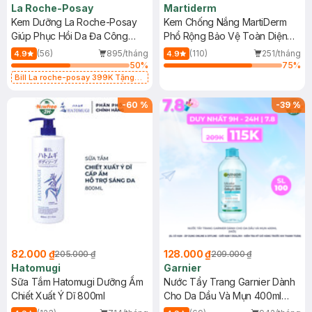
La Roche-Posay
Martiderm
Kem Dưỡng La Roche-Posay
Kem Chống Nắng MartiDerm
Giúp Phục Hồi Da Đa Công
Phổ Rộng Bảo Vệ Toàn Diện
Dụng 40ml
40ml
(56)
895/tháng
(110)
251/tháng
4.9
4.9
50
%
75
%
Bill La roche-posay 399K Tặng
Gel rửa mặt da dầu nhạy cảm 50ml
(SL có hạn)
-
60
%
-
39
%
82.000 ₫
128.000 ₫
205.000 ₫
209.000 ₫
Hatomugi
Garnier
Sữa Tắm Hatomugi Dưỡng Ẩm
Nước Tẩy Trang Garnier Dành
Chiết Xuất Ý Dĩ 800ml
Cho Da Dầu Và Mụn 400ml
(Mới)