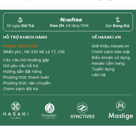
return
nowfree
price
HỖ TRỢ KHÁCH HÀNG
VỀ HASAKI.VN
Hotline:
1800 6324
Giới thiệu Hasaki.vn
(Miễn phí , 08-22h kể cả T7, CN)
Chính sách bảo mật
Điều khoản sử dụng
Các câu hỏi thường gặp
Hasaki cẩm nang
Gửi yêu cầu hỗ trợ
Tuyển dụng
Hướng dẫn đặt hàng
Liên hệ
Phương thức thanh toán
Phương thức vận chuyển
Chính sách đổi trả
Synctives
Clinic
Dermahair
Mastige