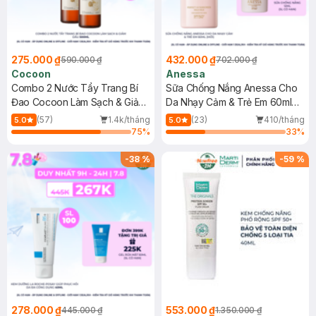
275.000 ₫
432.000 ₫
590.000 ₫
702.000 ₫
Cocoon
Anessa
Combo 2 Nước Tẩy Trang Bí
Sữa Chống Nắng Anessa Cho
Đao Cocoon Làm Sạch & Giảm
Da Nhạy Cảm & Trẻ Em 60ml
Dầu 500ml
(Mới)
(57)
1.4k/tháng
(23)
410/tháng
5.0
5.0
75
%
33
%
-
38
%
-
59
%
278.000 ₫
553.000 ₫
445.000 ₫
1.350.000 ₫