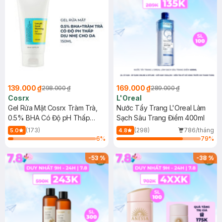
139.000 ₫
169.000 ₫
298.000 ₫
289.000 ₫
Cosrx
L'Oreal
Gel Rửa Mặt Cosrx Tràm Trà,
Nước Tẩy Trang L'Oreal Làm
0.5% BHA Có Độ pH Thấp
Sạch Sâu Trang Điểm 400ml
150ml
(173)
(298)
786/tháng
5.0
4.8
6
%
79
%
-
53
%
-
38
%