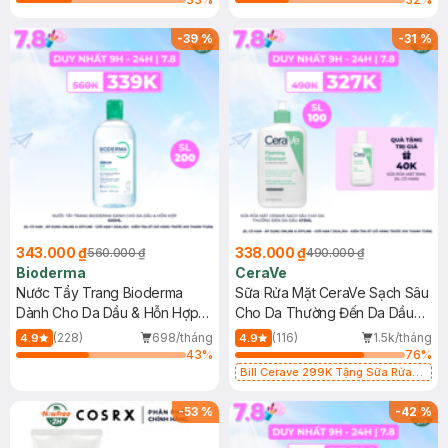
-
39
%
-
31
%
343.000 ₫
338.000 ₫
560.000 ₫
490.000 ₫
Bioderma
CeraVe
Nước Tẩy Trang Bioderma
Sữa Rửa Mặt CeraVe Sạch Sâu
Dành Cho Da Dầu & Hỗn Hợp
Cho Da Thường Đến Da Dầu
500ml
473ml
(228)
698/tháng
(116)
1.5k/tháng
4.9
4.9
43
%
76
%
Bill Cerave 299K Tặng Sữa Rửa
Mặt Cerave 30ml (SL có hạn)
-
53
%
-
42
%