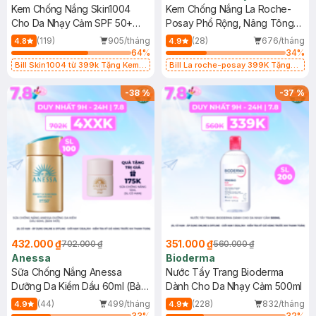
Kem Chống Nắng Skin1004
Kem Chống Nắng La Roche-
Cho Da Nhạy Cảm SPF 50+
Posay Phổ Rộng, Nâng Tông
50ml
Kiềm Dầu 50ml
(119)
905/tháng
(28)
676/tháng
4.8
4.9
64
%
34
%
Bill Skin1004 từ 399k Tặng Kem
Bill La roche-posay 399K Tặng
Chống Nắng Cho Da Nhạy Cảm
Gel rửa mặt da dầu nhạy cảm 50ml
SPF 50+ 20ml (SL Có Hạn)
(SL có hạn)
-
38
%
-
37
%
432.000 ₫
351.000 ₫
702.000 ₫
560.000 ₫
Anessa
Bioderma
Sữa Chống Nắng Anessa
Nước Tẩy Trang Bioderma
Dưỡng Da Kiềm Dầu 60ml (Bản
Dành Cho Da Nhạy Cảm 500ml
Mới)
(44)
499/tháng
(228)
832/tháng
4.9
4.9
33
%
32
%