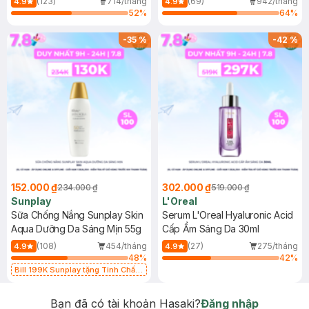
(123)
714/tháng
(69)
942/tháng
4.9
4.9
52
%
64
%
-
35
%
-
42
%
152.000 ₫
302.000 ₫
234.000 ₫
519.000 ₫
Sunplay
L'Oreal
Sữa Chống Nắng Sunplay Skin
Serum L'Oreal Hyaluronic Acid
Aqua Dưỡng Da Sáng Mịn 55g
Cấp Ẩm Sáng Da 30ml
(108)
454/tháng
(27)
275/tháng
4.9
4.9
48
%
42
%
Bill 199K Sunplay tặng Tinh Chất
Chống Nắng 7g trị giá 30K (SL có
hạn)
Bạn đã có tài khoản Hasaki?
Đăng nhập