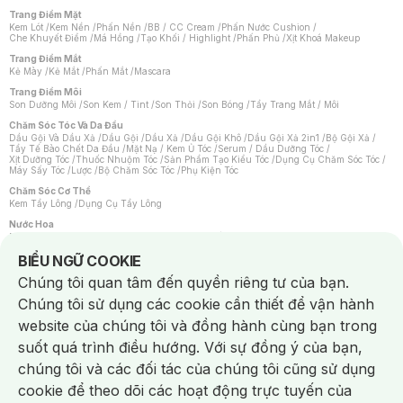
Trang Điểm Mặt
Kem Lót
/
Kem Nền
/
Phấn Nền
/
BB / CC Cream
/
Phấn Nước Cushion
/
Che Khuyết Điểm
/
Má Hồng
/
Tạo Khối / Highlight
/
Phấn Phủ
/
Xịt Khoá Makeup
Trang Điểm Mắt
Kẻ Mày
/
Kẻ Mắt
/
Phấn Mắt
/
Mascara
Trang Điểm Môi
Son Dưỡng Môi
/
Son Kem / Tint
/
Son Thỏi
/
Son Bóng
/
Tẩy Trang Mắt / Môi
Chăm Sóc Tóc Và Da Đầu
Dầu Gội Và Dầu Xả
/
Dầu Gội
/
Dầu Xả
/
Dầu Gội Khô
/
Dầu Gội Xả 2in1
/
Bộ Gội Xả
/
Tẩy Tế Bào Chết Da Đầu
/
Mặt Nạ / Kem Ủ Tóc
/
Serum / Dầu Dưỡng Tóc
/
Xịt Dưỡng Tóc
/
Thuốc Nhuộm Tóc
/
Sản Phẩm Tạo Kiểu Tóc
/
Dụng Cụ Chăm Sóc Tóc
/
Máy Sấy Tóc
/
Lược
/
Bộ Chăm Sóc Tóc
/
Phụ Kiện Tóc
Chăm Sóc Cơ Thể
Kem Tẩy Lông
/
Dụng Cụ Tẩy Lông
Nước Hoa
Nước Hoa Nữ
/
Nước Hoa Nam
/
Nước Hoa Cao Cấp
/
Xịt Thơm Toàn Thân
/
Nước Hoa Vùng Kín
Notice about cookies usage
BIỂU NGỮ COOKIE
Chăm Sóc Cá Nhân
Chúng tôi quan tâm đến quyền riêng tư của bạn.
Chống Muỗi
/
Khẩu Trang
/
Máy Massage
/
Mặt Nạ Xông Hơi
/
Nước Rửa Tay
/
Sản Phẩm Chăm Sóc Khác
/
Bàn Chải Đánh Răng
/
Bàn Chải Điện
/
Chúng tôi sử dụng các cookie cần thiết để vận hành
Hỗ Trợ Trắng Răng
/
Kem Đánh Răng
/
Máy Tăm Nước
/
Nước Súc Miệng
/
Tăm / Chỉ Nha Khoa
/
Xịt Thơm Miệng
/
Dung Dịch Vệ Sinh
/
Dưỡng Vùng Kín
/
website của chúng tôi và đồng hành cùng bạn trong
Khăn Ướt Vệ Sinh Vùng Kín
/
Băng Vệ Sinh
/
Tampon
/
Bọt Cạo Râu
/
Dao Cạo Râu
/
Máy Cạo Râu
suốt quá trình điều hướng. Với sự đồng ý của bạn,
Vấn Đề Về Da
chúng tôi và các đối tác của chúng tôi cũng sử dụng
Da Dầu / Lỗ Chân Lông To
/
Da Khô / Mất Nước
/
Da Lão Hóa
/
Da Mụn
/
Da Nhạy Cảm / Kích Ứng
/
Da Xỉn Màu
/
Thâm / Nám / Tàn Nhang
/
cookie để theo dõi các hoạt động trực tuyến của
Quầng Thâm & Bọng Mắt
/
Sẹo
/
Viêm Da Cơ Địa