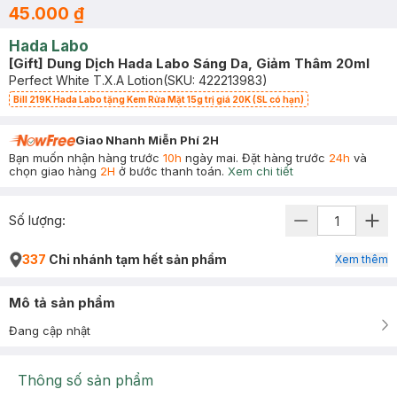
45.000 ₫
Hada Labo
[Gift] Dung Dịch Hada Labo Sáng Da, Giảm Thâm 20ml
Perfect White T.X.A Lotion
(SKU:
422213983
)
Bill 219K Hada Labo tặng Kem Rửa Mặt 15g trị giá 20K (SL có hạn)
Giao Nhanh Miễn Phí 2H
Bạn muốn nhận hàng trước
10h
ngày mai. Đặt hàng trước
24h
và
chọn giao hàng
2H
ở bước thanh toán.
Xem chi tiết
Số lượng:
337
Chi nhánh tạm hết sản phẩm
Xem thêm
Mô tả sản phẩm
Đang cập nhật
Thông số sản phẩm