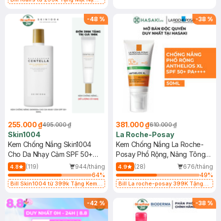
Làm Dịu Da & Kiểm Soát Dầu Nhờn
25ml (SL Có Hạn)
-
48
%
-
38
%
255.000 ₫
381.000 ₫
495.000 ₫
610.000 ₫
Skin1004
La Roche-Posay
Kem Chống Nắng Skin1004
Kem Chống Nắng La Roche-
Cho Da Nhạy Cảm SPF 50+
Posay Phổ Rộng, Nâng Tông
50ml
Kiềm Dầu 50ml
(119)
944/tháng
(28)
676/tháng
4.8
4.9
64
%
49
%
Bill Skin1004 từ 399k Tặng Kem
Bill La roche-posay 399K Tặng
Chống Nắng Cho Da Nhạy Cảm
Gel rửa mặt da dầu nhạy cảm 50ml
SPF 50+ 20ml (SL Có Hạn)
(SL có hạn)
-
42
%
-
38
%