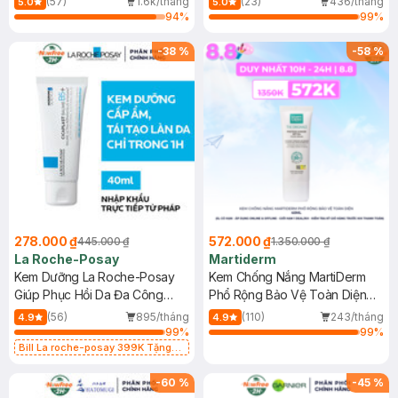
(57)
1.6k/tháng
(23)
436/tháng
5.0
5.0
94
%
99
%
-
38
%
-
58
%
278.000 ₫
572.000 ₫
445.000 ₫
1.350.000 ₫
La Roche-Posay
Martiderm
Kem Dưỡng La Roche-Posay
Kem Chống Nắng MartiDerm
Giúp Phục Hồi Da Đa Công
Phổ Rộng Bảo Vệ Toàn Diện
Dụng 40ml
40ml
(56)
895/tháng
(110)
243/tháng
4.9
4.9
99
%
99
%
Bill La roche-posay 399K Tặng
Gel rửa mặt da dầu nhạy cảm 50ml
(SL có hạn)
-
60
%
-
45
%