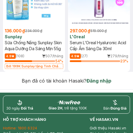
136.000 ₫
297.000 ₫
234.000 ₫
519.000 ₫
Sunplay
L'Oreal
Sữa Chống Nắng Sunplay Skin
Serum L'Oreal Hyaluronic Acid
Aqua Dưỡng Da Sáng Mịn 55g
Cấp Ẩm Sáng Da 30ml
(108)
507/tháng
(27)
279/tháng
4.9
4.9
54
%
23
%
Bill 199K Sunplay tặng Tinh Chất
Chống Nắng 7g trị giá 30K (SL có
hạn)
Bạn đã có tài khoản Hasaki?
Đăng nhập
return
nowfree
price
HỖ TRỢ KHÁCH HÀNG
VỀ HASAKI.VN
Hotline:
1800 6324
Giới thiệu Hasaki.vn