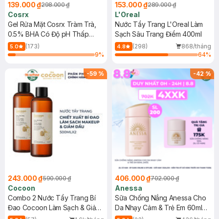
139.000 ₫
153.000 ₫
298.000 ₫
289.000 ₫
Cosrx
L'Oreal
Gel Rửa Mặt Cosrx Tràm Trà,
Nước Tẩy Trang L'Oreal Làm
0.5% BHA Có Độ pH Thấp
Sạch Sâu Trang Điểm 400ml
150ml
(173)
(298)
868/tháng
5.0
4.8
9
%
64
%
-
59
%
-
42
%
243.000 ₫
406.000 ₫
590.000 ₫
702.000 ₫
Cocoon
Anessa
Combo 2 Nước Tẩy Trang Bí
Sữa Chống Nắng Anessa Cho
Đao Cocoon Làm Sạch & Giảm
Da Nhạy Cảm & Trẻ Em 60ml
Dầu 500ml
(Mới)