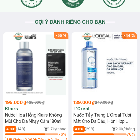
GỢI Ý DÀNH RIÊNG CHO BẠN
-
55
%
-
44
%
195.000 ₫
139.000 ₫
435.000 ₫
249.000 ₫
Klairs
L'Oreal
Nước Hoa Hồng Klairs Không
Nước Tẩy Trang L'Oreal Tươi
Mùi Cho Da Nhạy Cảm 180ml
Mát Cho Da Dầu, Hỗn Hợp
400ml
(148)
1.7k/tháng
(298)
2.0k/tháng
4.8
4.8
76
%
76
%
Bill Klairs từ 299k Tặng Mặt Nạ