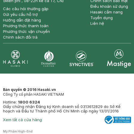
(Miễn phí , 08-22h kể cả T7, CN)
Chính sách bảo mật
Điều khoản sử dụng
Các câu hỏi thường gặp
Hasaki cẩm nang
Gửi yêu cầu hỗ trợ
Tuyển dụng
Hướng dẫn đặt hàng
Liên hệ
Phương thức thanh toán
Phương thức vận chuyển
Chính sách đổi trả
Synctives
Clinic
Dermahair
Mastige
Bản quyền © 2016 Hasaki.vn
Công Ty cổ phần HASAKI VIETNAM
Hotline:
1800 6324
Giấy chứng nhận Đăng ký Kinh doanh số 0313612829 do Sở Kế
hoạch và Đầu tư Thành phố Hồ Chí Minh cấp ngày 13/01/2016
Xem tất cả cửa hàng
Mỹ Phẩm High-End