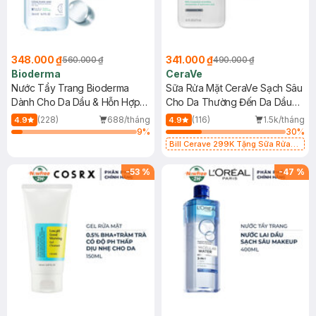
348.000 ₫
341.000 ₫
560.000 ₫
490.000 ₫
Bioderma
CeraVe
Nước Tẩy Trang Bioderma
Sữa Rửa Mặt CeraVe Sạch Sâu
Dành Cho Da Dầu & Hỗn Hợp
Cho Da Thường Đến Da Dầu
500ml
473ml
(228)
688/tháng
(116)
1.5k/tháng
4.9
4.9
9
%
30
%
Bill Cerave 299K Tặng Sữa Rửa
Mặt Cerave 30ml (SL có hạn)
-
53
%
-
47
%