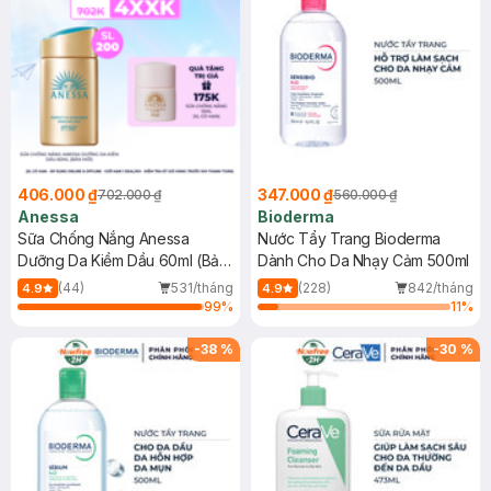
406.000 ₫
347.000 ₫
702.000 ₫
560.000 ₫
Anessa
Bioderma
Sữa Chống Nắng Anessa
Nước Tẩy Trang Bioderma
Dưỡng Da Kiềm Dầu 60ml (Bản
Dành Cho Da Nhạy Cảm 500ml
Mới)
(44)
531/tháng
(228)
842/tháng
4.9
4.9
99
%
11
%
-
38
%
-
30
%