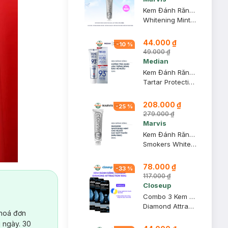
Kem Đánh Răng Marvis Màu Bạc Làm Trắng Răng 85ml
Whitening Mint Toothpaste
44.000 ₫
-
10
%
49.000 ₫
Median
Kem Đánh Răng Median IQ 93% Trắng Răng Màu Trắng Bạc 120g
Tartar Protection Toothpaste - White
208.000 ₫
-
25
%
279.000 ₫
Marvis
Kem Đánh Răng Marvis Màu Bạc Cho Người Hút Thuốc 85ml
Smokers Whitening Mint Toothpaste
78.000 ₫
-
33
%
117.000 ₫
Closeup
Combo 3 Kem Đánh Răng Closeup Diamond Attraction Trắng Răng 100g
Diamond Attraction
 hoá đơn
 ngày. 30