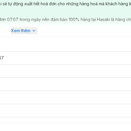
ki sẽ tự động xuất hết hoá đơn cho những hàng hoá mà khách hàng 
đơn GTGT trong ngày nên đảm bảo 100% hàng tại Hasaki là hàng ch
Xem thêm
67
àu Đỏ Hương Quế Cay Nồng: