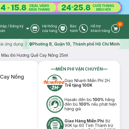
0
nhập
/
Đăng ký
Hệ thống
Bảo
Hỗ trợ
User Icon
Store Icon
Warranty Icon
Phone Icon
Cart I
oản
cửa hàng
hành
khách hàng
ải ứng dụng
Phường 8, Quận 10, Thành phố Hồ Chí Minh
Map icon
s Màu Đỏ Hương Quế Cay Nồng 25ml
MIỄN PHÍ VẬN CHUYỂN
 Cay Nồng
Giao Nhanh Miễn Phí 2H.
Trễ tặng 100K
Hasaki đền bù
100%
hãng
đền bù
100%
nếu phát hiện
hàng giả
Giao Hàng Miễn Phí
(từ
90K tại 60 Tỉnh Thành trừ