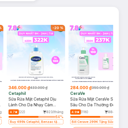
%
-
20
%
-
19
%
346.000 ₫
284.000 ₫
433.000 ₫
350.000 ₫
Cetaphil
CeraVe
Sữa Rửa Mặt Cetaphil Dịu
Sữa Rửa Mặt CeraVe Sạch
Lành Cho Da Nhạy Cảm
Sâu Cho Da Thường Đến Da
473ml (Mới)
Dầu 236ml
g
(22)
823/tháng
(116)
884/tháng
4.7
4.9
%
64
%
64
%
Buy 499k Cetaphil, Benzac tặng
Bill Cerave 299K Tặng Sữa Rửa
Combo 2 Sữa Rửa Mặt 59ml(SL
Mặt Cerave 30ml (SL có hạn)