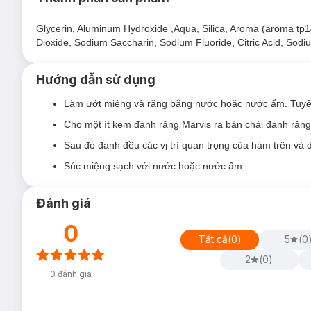
Ưu thế nổi bậ
t của Kem Đánh Răng Marvis M
Glycerin, Aluminum Hydroxide ,Aqua, Silica, Aroma (aroma tp1
Mang lại hơi thở thơm mát, tránh các vết ố vàng trên răn
Dioxide, Sodium Saccharin, Sodium Fluoride, Citric Acid, Sodiu
Nhẹ nhàng lấy đi những mảng bám trong từng kẽ răng,
Làm răng trắng sáng lên từng ngày mà không hề làm tổ
Hướng dẫn sử dụng
Giúp hệ răng miệng luôn được khỏe mạnh, ngăn ngừa n
Làm ướt miệng và răng bằng nước hoặc nước ấm. Tuyệ
Mang đến cho bạn hơi thở thơm tho, tươi mát, giải quyết
Cho một ít kem đánh răng Marvis ra bàn chải đánh răng
Sản phẩm được sản xuất tại Ý, chính hãng 100%.
Sau đó đánh đều các vị trí quan trọng của hàm trên và 
Lưu ý:
Súc miệng sạch với nước hoặc nước ấm.
Ngày sản xuất:
Xem chi tiết trên bao bì.
Hạn sử dụng:
3 năm kể từ ngày sản xuất.
Đánh giá
*Trong bài viết có sử dụng hình ảnh sản phẩm 
0
Tất cả
(
0
)
5
(
0
2
(
0
)
0
đánh giá