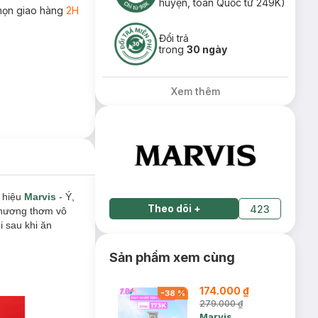
huyện, toàn Quốc từ 249K)
họn giao hàng
2H
Đổi trả
trong
30 ngày
Xem thêm
 hiệu
Marvis
- Ý,
Theo dõi
+
423
, hương thơm vô
 sau khi ăn
Sản phẩm xem cùng
174.000 ₫
-
38
%
279.000 ₫
Marvis