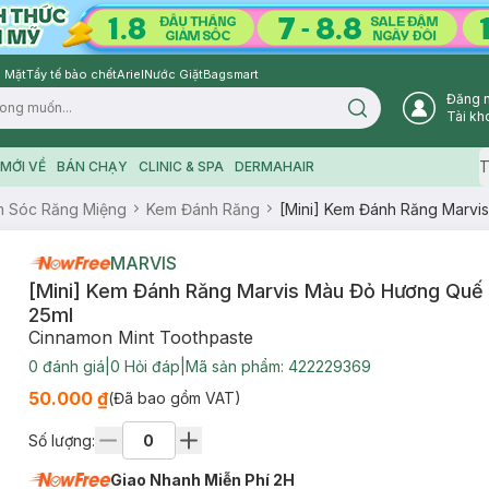
 Mặt
Tẩy tế bào chết
Ariel
Nước Giặt
Bagsmart
Đăng 
Search icon
Tài kh
T
MỚI VỀ
BÁN CHẠY
CLINIC & SPA
DERMAHAIR
 Sóc Răng Miệng
Kem Đánh Răng
[Mini] Kem Đánh Răng Marvi
MARVIS
[Mini] Kem Đánh Răng Marvis Màu Đỏ Hương Quế
25ml
Cinnamon Mint Toothpaste
0
đánh giá
|
0
Hỏi đáp
|
Mã sản phẩm:
422229369
50.000 ₫
(Đã bao gồm VAT)
Số lượng:
Giao Nhanh Miễn Phí 2H