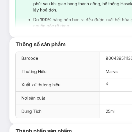
phút sau khi giao hàng thành công, hệ thống Hasa
lấy hoá đơn.
Do
100%
hàng hóa bán ra đều được xuất hết hóa 
nguồn gốc rõ ràng.
Thông số sản phẩm
Barcode
80043951113
Thương Hiệu
Marvis
Xuất xứ thương hiệu
Ý
Nơi sản xuất
Đối tượng s
ử dụng Kem Đánh Răng Marvis M
Dung Tích
25ml
Người muốn khử mùi hôi miệng.
Răng bị vàng do hút thuốc, uống trà, cà phê.
Thành phần sản phẩm