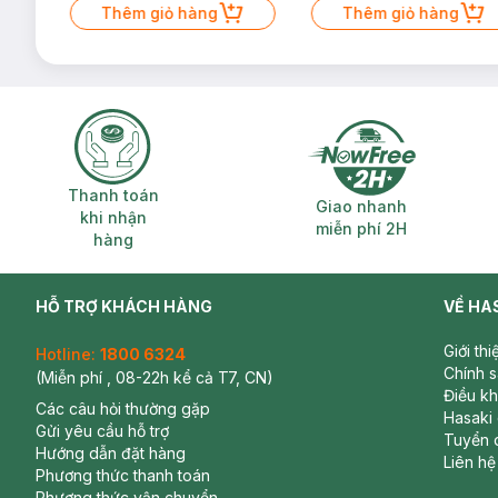
Thêm giỏ hàng
Thêm giỏ hàng
Thanh toán khi nhận hàng
Giao nhanh miễ
Thanh toán
Giao nhanh
khi nhận
miễn phí 2H
hàng
HỖ TRỢ KHÁCH HÀNG
VỀ HA
Giới th
Hotline:
1800 6324
Chính 
(Miễn phí , 08-22h kể cả T7, CN)
Điều k
Các câu hỏi thường gặp
Hasaki
Gửi yêu cầu hỗ trợ
Tuyển 
Hướng dẫn đặt hàng
Liên hệ
Phương thức thanh toán
Phương thức vận chuyển