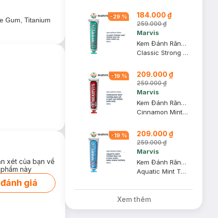
184.000 ₫
-
29
%
se Gum, Titanium
259.000 ₫
Marvis
Kem Đánh Răng Marvis Màu Xanh Lá Hương Bạc Hà 85ml
Classic Strong Mint Toothpaste
209.000 ₫
-
19
%
259.000 ₫
Marvis
Kem Đánh Răng Marvis Màu Đỏ Hương Quế Cay Nồng 85ml
Cinnamon Mint Toothpaste
209.000 ₫
-
19
%
259.000 ₫
Marvis
ận xét của bạn về
Kem Đánh Răng Marvis Màu Xanh Dương Hương Dưa Gang 85ml
 phẩm này
Aquatic Mint Toothpaste
 đánh giá
Xem thêm