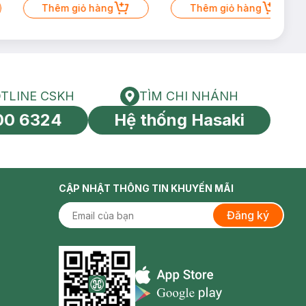
có hạn)
Thêm giỏ hàng
Thêm giỏ hàng
TLINE CSKH
TÌM CHI NHÁNH
HOTLINE CSKH
Tìm chi nhánh
00 6324
Hệ thống Hasaki
tín toàn cầu
CẬP NHẬT THÔNG TIN KHUYẾN MÃI
Đăng ký
Appstore icon