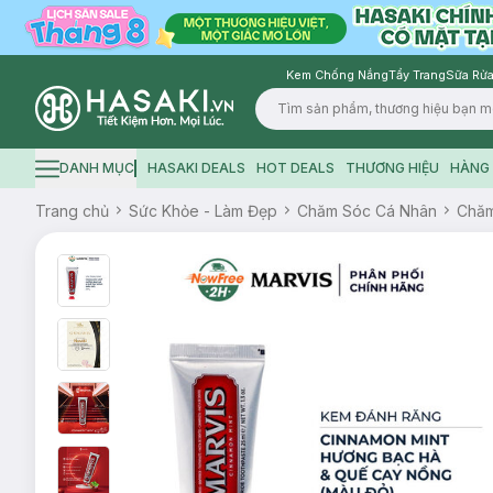
Kem Chống Nắng
Tẩy Trang
Sữa Rửa
Logo
DANH MỤC
HASAKI DEALS
HOT DEALS
THƯƠNG HIỆU
HÀNG 
Hamburger icon
Trang chủ
Sức Khỏe - Làm Đẹp
Chăm Sóc Cá Nhân
Chăm