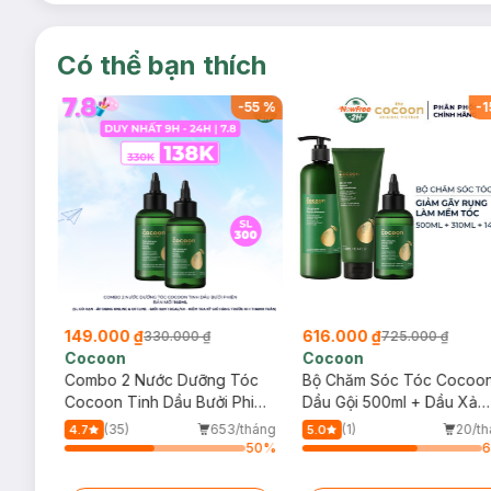
Có thể bạn thích
-
13
%
-
55
%
-
1
149.000 ₫
616.000 ₫
330.000 ₫
725.000 ₫
Cocoon
Cocoon
y
Combo 2 Nước Dưỡng Tóc
Bộ Chăm Sóc Tóc Cocoo
Cocoon Tinh Dầu Bưởi Phiên
Dầu Gội 500ml + Dầu Xả
Bản Mới 140ml
310ml + Nước Dưỡng Tóc
/tháng
(35)
653/tháng
(1)
20/t
4.7
5.0
Tinh Dầu Bưởi 140ml
64
%
50
%