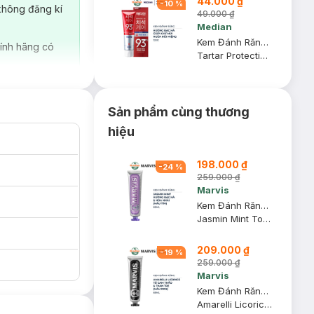
44.000 ₫
-
10
%
không đăng kí
49.000 ₫
Median
Kem Đánh Răng Median IQ 93% Trắng Răng Màu Đỏ 120g
ính hãng có
Tartar Protection Toothpaste - Fresh Breath
Sản phẩm cùng thương
hiệu
198.000 ₫
-
24
%
259.000 ₫
Marvis
Kem Đánh Răng Marvis Màu Tím Chiết Xuất Hoa Nhài 85ml
Jasmin Mint Toothpaste
209.000 ₫
-
19
%
259.000 ₫
Marvis
Kem Đánh Răng Marvis Màu Đen Từ Cam Thảo Và Than Tre 85ml
Amarelli Licorice Toothpaste