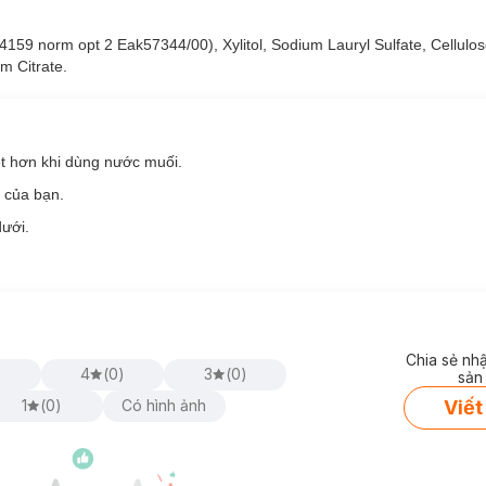
àu Đỏ Hương Quế Cay Nồng:
4159 norm opt 2 Eak57344/00), Xylitol, Sodium Lauryl Sulfate, Cellulo
g khi sử dụng: cà phê, trà, thuốc lá.
m Citrate.
 làm sạch khoang miệng.
n thương lợi và nướu.
guy cơ sâu răng và các vấn đề bất thường về răng miệng.
t hơn khi dùng nước muối.
 vấn đề hôi miệng để bạn có thể tự tin tỏa sáng cả ngày dài.
 của bạn.
dưới.
fullsize.
Chia sẻ nh
)
4
(
0
)
3
(
0
)
sản
Viết
1
(
0
)
Có hình ảnh