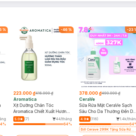
5
%
-
46
%
-
23
223.000 ₫
378.000 ₫
416.000 ₫
490.000 ₫
Aromatica
CeraVe
n
Xịt Dưỡng Chân Tóc
Sữa Rửa Mặt CeraVe Sạch
Aromatica Chiết Xuất Hương
Sâu Cho Da Thường Đến Da
Thảo 100ml
Dầu 473ml
háng
(7)
44/tháng
(116)
1.4k/thán
5.0
4.9
64
%
64
%
64
Bill Cerave 299K Tặng Sữa Rửa
Mặt Cerave 30ml (SL có hạn)