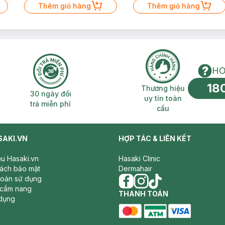
Thêm giỏ hàng
Thêm giỏ hàng
HO
18
n phí 2H
30 ngày đổi trả miễn phí
Thương hiệu uy 
Thương hiệu
30 ngày đổi
uy tín toàn
trả miễn phí
cầu
SAKI.VN
HỢP TÁC & LIÊN KẾT
iệu Hasaki.vn
Hasaki Clinic
sách bảo mật
Dermahair
hoản sử dụng
 cẩm nang
facebook
THANH TOÁN
instagram
tiktok
dụng
master card
ATM card
visa card