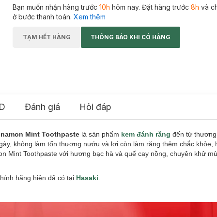
Bạn muốn nhận hàng trước
10h
hôm nay. Đặt hàng trước
8h
và c
ở bước thanh toán.
Xem thêm
TẠM HẾT HÀNG
THÔNG BÁO KHI CÓ HÀNG
D
Đánh giá
Hỏi đáp
namon Mint Toothpaste
là sản phẩm
kem đánh răng
đến từ thương
ngày, không làm tổn thương nướu và lợi còn làm răng thêm chắc khỏe
on Mint Toothpaste với hương bạc hà và quế cay nồng, chuyên khử mùi
hính hãng hiện đã có tại
Hasaki
.