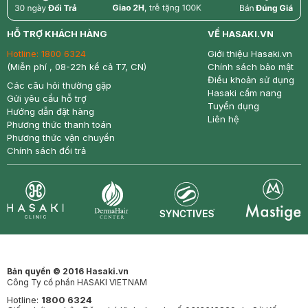
return
nowfree
price
HỖ TRỢ KHÁCH HÀNG
VỀ HASAKI.VN
Hotline:
1800 6324
Giới thiệu Hasaki.vn
(Miễn phí , 08-22h kể cả T7, CN)
Chính sách bảo mật
Điều khoản sử dụng
Các câu hỏi thường gặp
Hasaki cẩm nang
Gửi yêu cầu hỗ trợ
Tuyển dụng
Hướng dẫn đặt hàng
Liên hệ
Phương thức thanh toán
Phương thức vận chuyển
Chính sách đổi trả
Synctives
Clinic
Dermahair
Mastige
Bản quyền © 2016 Hasaki.vn
Công Ty cổ phần HASAKI VIETNAM
Hotline:
1800 6324