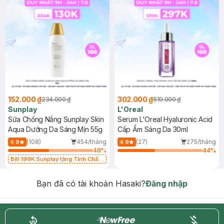
152.000 ₫
302.000 ₫
234.000 ₫
519.000 ₫
Sunplay
L'Oreal
Sữa Chống Nắng Sunplay Skin
Serum L'Oreal Hyaluronic Acid
Aqua Dưỡng Da Sáng Mịn 55g
Cấp Ẩm Sáng Da 30ml
(108)
454/tháng
(27)
275/tháng
4.9
4.9
48
%
44
%
Bill 199K Sunplay tặng Tinh Chất
Chống Nắng 7g trị giá 30K (SL có
hạn)
Bạn đã có tài khoản Hasaki?
Đăng nhập