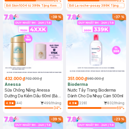
64
%
65
%
Bill Skin1004 từ 399k Tặng Kem
Bill La roche-posay 399K Tặng
Chống Nắng Cho Da Nhạy Cảm
Gel rửa mặt da dầu nhạy cảm 50ml
SPF 50+ 20ml (SL Có Hạn)
(SL có hạn)
-
38
%
-
37
%
432.000 ₫
351.000 ₫
702.000 ₫
560.000 ₫
Anessa
Bioderma
Sữa Chống Nắng Anessa
Nước Tẩy Trang Bioderma
Dưỡng Da Kiềm Dầu 60ml (Bản
Dành Cho Da Nhạy Cảm 500ml
Mới)
(44)
499/tháng
(228)
832/tháng
4.9
4.9
34
%
69
%
-
39
%
-
23
%