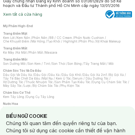
Giấy chứng nhận Đăng ký Kinh doanh số 0313612829 do Sở Kế
hoạch và Đầu tư Thành phố Hồ Chí Minh cấp ngày 13/01/2016
Xem tất cả cửa hàng
Mỹ Phẩm High-End
Trang Điểm Mặt
Kem Lót
/
Kem Nền
/
Phấn Nền
/
BB / CC Cream
/
Phấn Nước Cushion
/
Che Khuyết Điểm
/
Má Hồng
/
Tạo Khối / Highlight
/
Phấn Phủ
/
Xịt Khoá Makeup
Trang Điểm Mắt
Kẻ Mày
/
Kẻ Mắt
/
Phấn Mắt
/
Mascara
Trang Điểm Môi
Son Dưỡng Môi
/
Son Kem / Tint
/
Son Thỏi
/
Son Bóng
/
Tẩy Trang Mắt / Môi
Chăm Sóc Tóc Và Da Đầu
Dầu Gội Và Dầu Xả
/
Dầu Gội
/
Dầu Xả
/
Dầu Gội Khô
/
Dầu Gội Xả 2in1
/
Bộ Gội Xả
/
Tẩy Tế Bào Chết Da Đầu
/
Mặt Nạ / Kem Ủ Tóc
/
Serum / Dầu Dưỡng Tóc
/
Xịt Dưỡng Tóc
/
Thuốc Nhuộm Tóc
/
Sản Phẩm Tạo Kiểu Tóc
/
Dụng Cụ Chăm Sóc Tóc
/
Máy Sấy Tóc
/
Lược
/
Bộ Chăm Sóc Tóc
/
Phụ Kiện Tóc
Chăm Sóc Cơ Thể
Kem Tẩy Lông
/
Dụng Cụ Tẩy Lông
Nước Hoa
Nước Hoa Nữ
/
Nước Hoa Nam
/
Nước Hoa Cao Cấp
/
Xịt Thơm Toàn Thân
/
Nước Hoa Vùng Kín
Notice about cookies usage
BIỂU NGỮ COOKIE
Chăm Sóc Cá Nhân
Chúng tôi quan tâm đến quyền riêng tư của bạn.
Chống Muỗi
/
Khẩu Trang
/
Máy Massage
/
Mặt Nạ Xông Hơi
/
Nước Rửa Tay
/
Sản Phẩm Chăm Sóc Khác
/
Bàn Chải Đánh Răng
/
Bàn Chải Điện
/
Chúng tôi sử dụng các cookie cần thiết để vận hành
Hỗ Trợ Trắng Răng
/
Kem Đánh Răng
/
Máy Tăm Nước
/
Nước Súc Miệng
/
Tăm / Chỉ Nha Khoa
/
Xịt Thơm Miệng
/
Dung Dịch Vệ Sinh
/
Dưỡng Vùng Kín
/