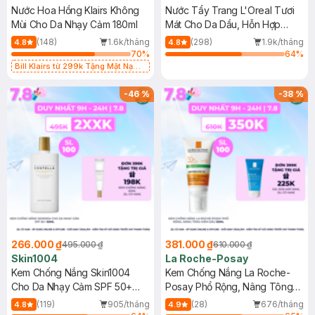
Nước Hoa Hồng Klairs Không
Nước Tẩy Trang L'Oreal Tươi
Mùi Cho Da Nhạy Cảm 180ml
Mát Cho Da Dầu, Hỗn Hợp
400ml
(148)
1.6k/tháng
(298)
1.9k/tháng
4.8
4.8
70
%
64
%
Bill Klairs từ 299k Tặng Mặt Nạ
Làm Dịu Da & Kiểm Soát Dầu Nhờn
25ml (SL Có Hạn)
-
46
%
-
38
%
266.000 ₫
381.000 ₫
495.000 ₫
610.000 ₫
Skin1004
La Roche-Posay
Kem Chống Nắng Skin1004
Kem Chống Nắng La Roche-
Cho Da Nhạy Cảm SPF 50+
Posay Phổ Rộng, Nâng Tông
50ml
Kiềm Dầu 50ml
(119)
905/tháng
(28)
676/tháng
4.8
4.9