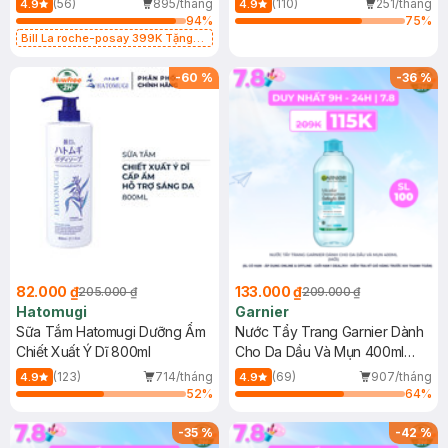
(56)
895/tháng
(110)
251/tháng
4.9
4.9
94
%
75
%
Bill La roche-posay 399K Tặng
Gel rửa mặt da dầu nhạy cảm 50ml
(SL có hạn)
-
60
%
-
36
%
82.000 ₫
133.000 ₫
205.000 ₫
209.000 ₫
Hatomugi
Garnier
Sữa Tắm Hatomugi Dưỡng Ẩm
Nước Tẩy Trang Garnier Dành
Chiết Xuất Ý Dĩ 800ml
Cho Da Dầu Và Mụn 400ml
(Mới)
(123)
714/tháng
(69)
907/tháng
4.9
4.9
52
%
64
%
-
35
%
-
42
%