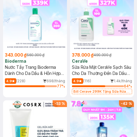
343.000 ₫
378.000 ₫
560.000 ₫
490.000 ₫
Bioderma
CeraVe
Nước Tẩy Trang Bioderma
Sữa Rửa Mặt CeraVe Sạch Sâu
Dành Cho Da Dầu & Hỗn Hợp
Cho Da Thường Đến Da Dầu
500ml
473ml
(228)
698/tháng
(116)
1.4k/tháng
4.9
4.9
77
%
64
%
Bill Cerave 299K Tặng Sữa Rửa
Mặt Cerave 30ml (SL có hạn)
-
53
%
-
42
%