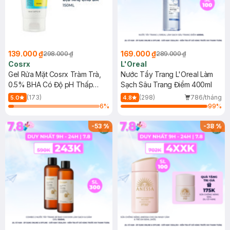
139.000 ₫
169.000 ₫
298.000 ₫
289.000 ₫
Cosrx
L'Oreal
Gel Rửa Mặt Cosrx Tràm Trà,
Nước Tẩy Trang L'Oreal Làm
0.5% BHA Có Độ pH Thấp
Sạch Sâu Trang Điểm 400ml
150ml
(173)
(298)
786/tháng
5.0
4.8
6
%
99
%
-
53
%
-
38
%