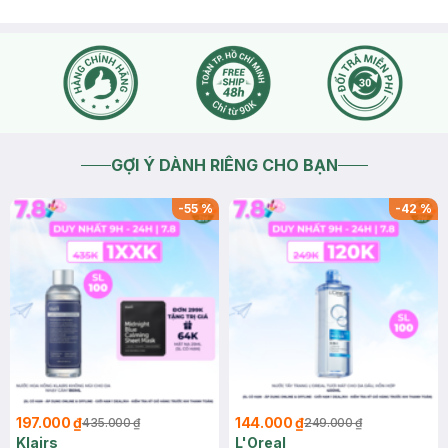
GỢI Ý DÀNH RIÊNG CHO BẠN
-
55
%
-
42
%
197.000 ₫
144.000 ₫
435.000 ₫
249.000 ₫
Klairs
L'Oreal