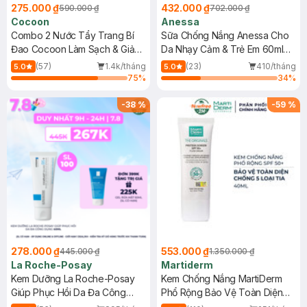
275.000 ₫
432.000 ₫
590.000 ₫
702.000 ₫
Cocoon
Anessa
Combo 2 Nước Tẩy Trang Bí
Sữa Chống Nắng Anessa Cho
Đao Cocoon Làm Sạch & Giảm
Da Nhạy Cảm & Trẻ Em 60ml
Dầu 500ml
(Mới)
(57)
1.4k/tháng
(23)
410/tháng
5.0
5.0
75
%
34
%
-
38
%
-
59
%
278.000 ₫
553.000 ₫
445.000 ₫
1.350.000 ₫
La Roche-Posay
Martiderm
Kem Dưỡng La Roche-Posay
Kem Chống Nắng MartiDerm
Giúp Phục Hồi Da Đa Công
Phổ Rộng Bảo Vệ Toàn Diện
Dụng 40ml
40ml