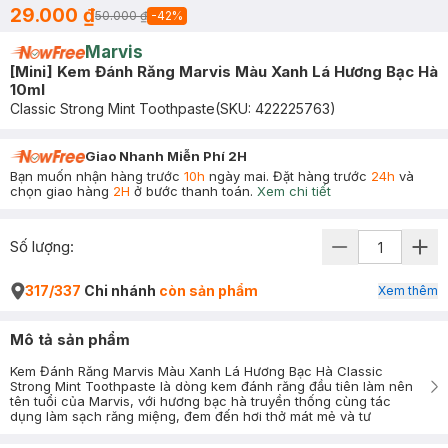
29.000 ₫
50.000 ₫
-
42
%
Marvis
[Mini] Kem Đánh Răng Marvis Màu Xanh Lá Hương Bạc Hà
10ml
Classic Strong Mint Toothpaste
(SKU:
422225763
)
Giao Nhanh Miễn Phí 2H
Bạn muốn nhận hàng trước
10h
ngày mai. Đặt hàng trước
24h
và
chọn giao hàng
2H
ở bước thanh toán.
Xem chi tiết
Số lượng:
317/337
Chi nhánh
còn sản phẩm
Xem thêm
Mô tả sản phẩm
Kem Đánh Răng Marvis Màu Xanh Lá Hương Bạc Hà Classic
Strong Mint Toothpaste là dòng kem đánh răng đầu tiên làm nên
tên tuổi của Marvis, với hương bạc hà truyền thống cùng tác
dụng làm sạch răng miệng, đem đến hơi thở mát mẻ và tư