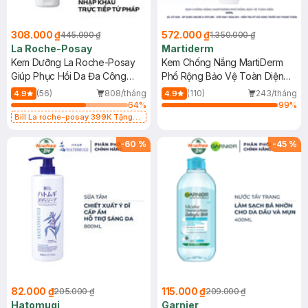
308.000 ₫
572.000 ₫
445.000 ₫
1.350.000 ₫
La Roche-Posay
Martiderm
Kem Dưỡng La Roche-Posay
Kem Chống Nắng MartiDerm
Giúp Phục Hồi Da Đa Công
Phổ Rộng Bảo Vệ Toàn Diện
Dụng 40ml
40ml
(56)
808/tháng
(110)
243/tháng
4.9
4.9
64
%
99
%
Bill La roche-posay 399K Tặng
Gel rửa mặt da dầu nhạy cảm 50ml
(SL có hạn)
-
60
%
-
45
%
82.000 ₫
115.000 ₫
205.000 ₫
209.000 ₫
Hatomugi
Garnier