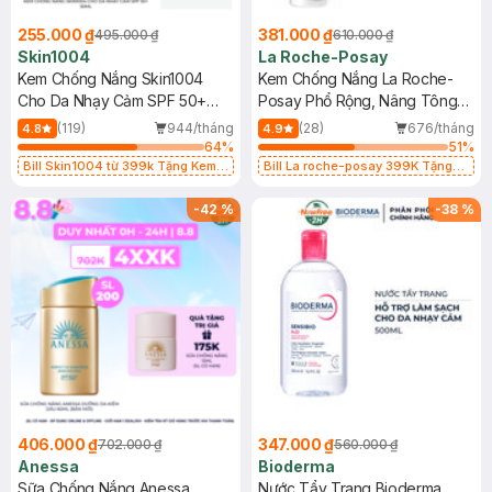
255.000 ₫
381.000 ₫
495.000 ₫
610.000 ₫
Skin1004
La Roche-Posay
Kem Chống Nắng Skin1004
Kem Chống Nắng La Roche-
Cho Da Nhạy Cảm SPF 50+
Posay Phổ Rộng, Nâng Tông
50ml
Kiềm Dầu 50ml
(119)
944/tháng
(28)
676/tháng
4.8
4.9
64
%
51
%
Bill Skin1004 từ 399k Tặng Kem
Bill La roche-posay 399K Tặng
Chống Nắng Cho Da Nhạy Cảm
Gel rửa mặt da dầu nhạy cảm 50ml
SPF 50+ 20ml (SL Có Hạn)
(SL có hạn)
-
42
%
-
38
%
406.000 ₫
347.000 ₫
702.000 ₫
560.000 ₫
Anessa
Bioderma
Sữa Chống Nắng Anessa
Nước Tẩy Trang Bioderma