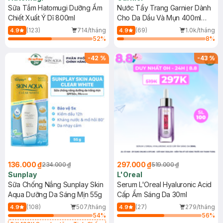
Sữa Tắm Hatomugi Dưỡng Ẩm
Nước Tẩy Trang Garnier Dành
Chiết Xuất Ý Dĩ 800ml
Cho Da Dầu Và Mụn 400ml
(Mới)
(123)
714/tháng
(69)
1.0k/tháng
4.9
4.9
52
%
8
%
-
42
%
-
43
%
136.000 ₫
297.000 ₫
234.000 ₫
519.000 ₫
Sunplay
L'Oreal
Sữa Chống Nắng Sunplay Skin
Serum L'Oreal Hyaluronic Acid
Aqua Dưỡng Da Sáng Mịn 55g
Cấp Ẩm Sáng Da 30ml
(108)
507/tháng
(27)
279/tháng
4.9
4.9
54
%
56
%