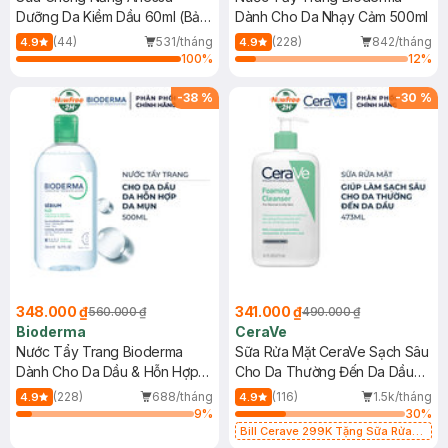
Dưỡng Da Kiềm Dầu 60ml (Bản
Dành Cho Da Nhạy Cảm 500ml
Mới)
(44)
531/tháng
(228)
842/tháng
4.9
4.9
100
%
12
%
-
38
%
-
30
%
348.000 ₫
341.000 ₫
560.000 ₫
490.000 ₫
Bioderma
CeraVe
Nước Tẩy Trang Bioderma
Sữa Rửa Mặt CeraVe Sạch Sâu
Dành Cho Da Dầu & Hỗn Hợp
Cho Da Thường Đến Da Dầu
500ml
473ml
(228)
688/tháng
(116)
1.5k/tháng
4.9
4.9
9
%
30
%
Bill Cerave 299K Tặng Sữa Rửa
Mặt Cerave 30ml (SL có hạn)