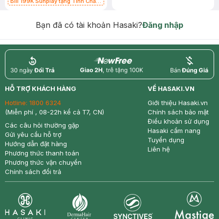
Bill 199K Sunplay tặng Tinh Chất
Chống Nắng 7g trị giá 30K (SL có
hạn)
Bạn đã có tài khoản Hasaki?
Đăng nhập
return
nowfree
price
HỖ TRỢ KHÁCH HÀNG
VỀ HASAKI.VN
Hotline:
1800 6324
Giới thiệu Hasaki.vn
(Miễn phí , 08-22h kể cả T7, CN)
Chính sách bảo mật
Điều khoản sử dụng
Các câu hỏi thường gặp
Hasaki cẩm nang
Gửi yêu cầu hỗ trợ
Tuyển dụng
Hướng dẫn đặt hàng
Liên hệ
Phương thức thanh toán
Phương thức vận chuyển
Chính sách đổi trả