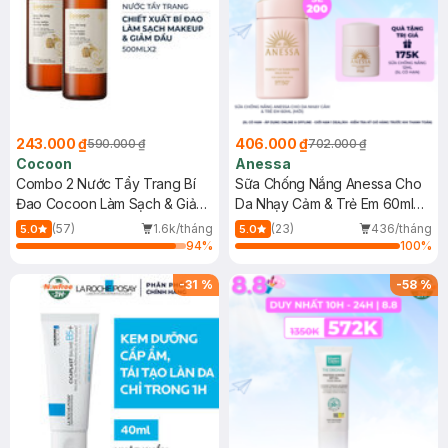
243.000 ₫
406.000 ₫
590.000 ₫
702.000 ₫
Cocoon
Anessa
Combo 2 Nước Tẩy Trang Bí
Sữa Chống Nắng Anessa Cho
Đao Cocoon Làm Sạch & Giảm
Da Nhạy Cảm & Trẻ Em 60ml
Dầu 500ml
(Mới)
(57)
1.6k/tháng
(23)
436/tháng
5.0
5.0
94
%
100
%
-
31
%
-
58
%