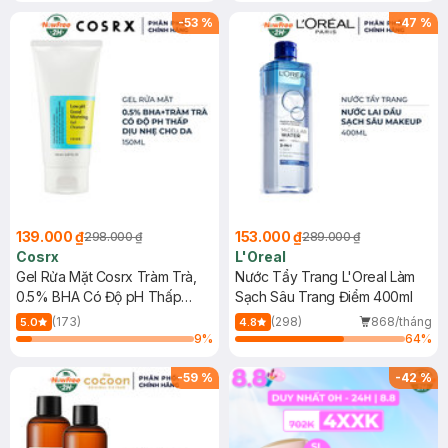
-
53
%
-
47
%
139.000 ₫
153.000 ₫
298.000 ₫
289.000 ₫
Cosrx
L'Oreal
Gel Rửa Mặt Cosrx Tràm Trà,
Nước Tẩy Trang L'Oreal Làm
0.5% BHA Có Độ pH Thấp
Sạch Sâu Trang Điểm 400ml
150ml
(173)
(298)
868/tháng
5.0
4.8
9
%
64
%
-
59
%
-
42
%