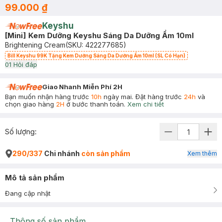
99.000 ₫
Keyshu
[Mini] Kem Dưỡng Keyshu Sáng Da Dưỡng Ẩm 10ml
Brightening Cream
(SKU:
422277685
)
Bill Keyshu 99K Tặng Kem Dưỡng Sáng Da Dưỡng Ẩm 10ml (SL Có Hạn)
0
1
Hỏi đáp
Giao Nhanh Miễn Phí 2H
Bạn muốn nhận hàng trước
10h
ngày mai. Đặt hàng trước
24h
và
chọn giao hàng
2H
ở bước thanh toán.
Xem chi tiết
Số lượng:
290/337
Chi nhánh
còn sản phẩm
Xem thêm
Mô tả sản phẩm
Đang cập nhật
Thông số sản phẩm