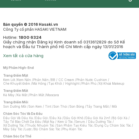
Synctives
Clinic
Dermahair
Mastige
Bản quyền © 2016 Hasaki.vn
Công Ty cổ phần HASAKI VIETNAM
Hotline:
1800 6324
Giấy chứng nhận Đăng ký Kinh doanh số 0313612829 do Sở Kế
hoạch và Đầu tư Thành phố Hồ Chí Minh cấp ngày 13/01/2016
Xem tất cả cửa hàng
Mỹ Phẩm High-End
Trang Điểm Mặt
Kem Lót
/
Kem Nền
/
Phấn Nền
/
BB / CC Cream
/
Phấn Nước Cushion
/
Che Khuyết Điểm
/
Má Hồng
/
Tạo Khối / Highlight
/
Phấn Phủ
/
Xịt Khoá Makeup
Trang Điểm Mắt
Kẻ Mày
/
Kẻ Mắt
/
Phấn Mắt
/
Mascara
Trang Điểm Môi
Son Dưỡng Môi
/
Son Kem / Tint
/
Son Thỏi
/
Son Bóng
/
Tẩy Trang Mắt / Môi
Chăm Sóc Tóc Và Da Đầu
Dầu Gội Và Dầu Xả
/
Dầu Gội
/
Dầu Xả
/
Dầu Gội Khô
/
Dầu Gội Xả 2in1
/
Bộ Gội Xả
/
Tẩy Tế Bào Chết Da Đầu
/
Mặt Nạ / Kem Ủ Tóc
/
Serum / Dầu Dưỡng Tóc
/
Xịt Dưỡng Tóc
/
Thuốc Nhuộm Tóc
/
Sản Phẩm Tạo Kiểu Tóc
/
Dụng Cụ Chăm Sóc Tóc
/
Máy Sấy Tóc
/
Lược
/
Bộ Chăm Sóc Tóc
/
Phụ Kiện Tóc
Chăm Sóc Cơ Thể