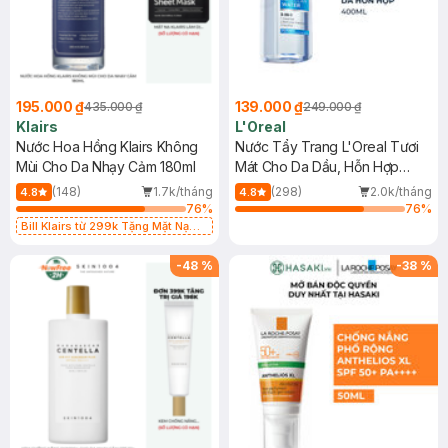
195.000 ₫
139.000 ₫
435.000 ₫
249.000 ₫
Klairs
L'Oreal
Nước Hoa Hồng Klairs Không
Nước Tẩy Trang L'Oreal Tươi
Mùi Cho Da Nhạy Cảm 180ml
Mát Cho Da Dầu, Hỗn Hợp
400ml
(148)
1.7k/tháng
(298)
2.0k/tháng
4.8
4.8
76
%
76
%
Bill Klairs từ 299k Tặng Mặt Nạ
Làm Dịu Da & Kiểm Soát Dầu Nhờn
25ml (SL Có Hạn)
-
48
%
-
38
%