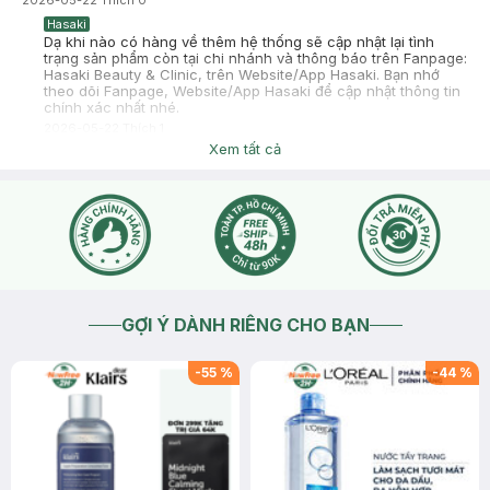
2026-05-22
Thích
0
Hasaki
Dạ khi nào có hàng về thêm hệ thống sẽ cập nhật lại tình
trạng sản phẩm còn tại chi nhánh và thông báo trên Fanpage:
Hasaki Beauty & Clinic, trên Website/App Hasaki. Bạn nhớ
theo dõi Fanpage, Website/App Hasaki để cập nhật thông tin
chính xác nhất nhé.
2026-05-22
Thích
1
Xem tất cả
GỢI Ý DÀNH RIÊNG CHO BẠN
-
55
%
-
44
%