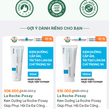
GỢI Ý DÀNH RIÊNG CHO BẠN
-
31
%
-
31
%
308.000 ₫
610.000 ₫
445.000 ₫
889.000 ₫
La Roche-Posay
La Roche-Posay
Kem Dưỡng La Roche-Posay
Kem Dưỡng La Roche-Posay
Giúp Phục Hồi Da Đa Công
Giúp Phục Hồi Da Đa Công