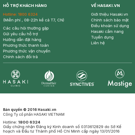
HỖ TRỢ KHÁCH HÀNG
VỀ HASAKI.VN
Hotline:
1800 6324
Giới thiệu Hasaki.vn
(Miễn phí , 08-22h kể cả T7, CN)
Chính sách bảo mật
Điều khoản sử dụng
Các câu hỏi thường gặp
Hasaki cẩm nang
Gửi yêu cầu hỗ trợ
Tuyển dụng
Hướng dẫn đặt hàng
Liên hệ
Phương thức thanh toán
Phương thức vận chuyển
Chính sách đổi trả
Synctives
Clinic
Dermahair
Mastige
Bản quyền © 2016 Hasaki.vn
Công Ty cổ phần HASAKI VIETNAM
Hotline:
1800 6324
Giấy chứng nhận Đăng ký Kinh doanh số 0313612829 do Sở Kế
hoạch và Đầu tư Thành phố Hồ Chí Minh cấp ngày 13/01/2016