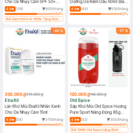
Cho Da Nhạy Cảm SPF 50+
Dưỡng Da Kiềm Dầu 60ml (Bản
50ml
Mới)
(119)
905/tháng
(44)
516/tháng
4.8
4.9
64
%
62
%
Bill Skin1004 từ 399k Tặng Kem
Chống Nắng Cho Da Nhạy Cảm
SPF 50+ 20ml (SL Có Hạn)
-
45
%
-
17
%
205.000 ₫
120.000 ₫
370.000 ₫
145.000 ₫
EtiaXil
Old Spice
Lăn Khử Mùi EtiaXil Nhãn Xanh
Sáp Khử Mùi Old Spice Hương
Cho Da Nhạy Cảm 15ml
Pure Sport Năng Động 85g
(Đỏ)
(54)
376/tháng
(32)
300/tháng
4.9
4.9
64
%
64
%
Bill 199K Old Spice tặng Bình