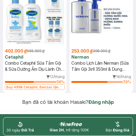
402.000 ₫
253.000 ₫
565.000 ₫
308.000 ₫
Cetaphil
Nerman
Combo Cetaphil Sữa Tắm Gội
Combo Lịch Lãm Nerman (Sữa
& Sữa Dưỡng Ẩm Dịu Lành Cho
Tắm Gội 3in1 350ml & Dung
Bé 400mlx2
Dịch Vệ Sinh Nam Sanda
12/tháng
18/tháng
100ml) (Mới)
56
%
70
%
Buy 499k Cetaphil, Benzac tặng
Combo 2 Sữa Rửa Mặt 59ml(SL có
hạn)
Bạn đã có tài khoản Hasaki?
Đăng nhập
return
nowfree
price