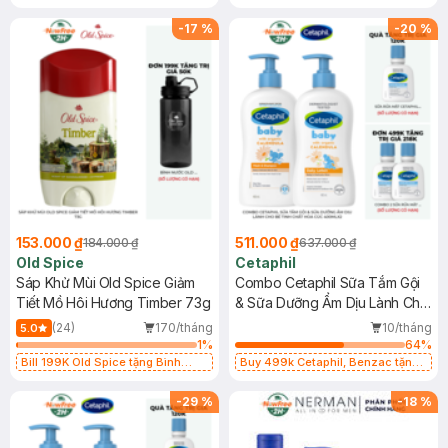
Nước 1100ml trị giá 50K (SL có
hạn)
-
17
%
-
20
%
153.000 ₫
511.000 ₫
184.000 ₫
637.000 ₫
Old Spice
Cetaphil
Sáp Khử Mùi Old Spice Giảm
Combo Cetaphil Sữa Tắm Gội
Tiết Mồ Hôi Hương Timber 73g
& Sữa Dưỡng Ẩm Dịu Lành Cho
Bé Tinh Chất Hoa Cúc
(24)
170/tháng
10/tháng
5.0
400mlx2
1
%
64
%
Bill 199K Old Spice tặng Bình
Buy 499k Cetaphil, Benzac tặng
Nước 1100ml trị giá 50K (SL có
Combo 2 Sữa Rửa Mặt 59ml(SL có
hạn)
hạn)
-
29
%
-
18
%