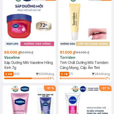
69.000 ₫
91.000 ₫
82.000 ₫
154.000 ₫
Vaseline
Torriden
Sáp Dưỡng Môi Vaseline Hồng
Tinh Chất Dưỡng Môi Torriden
Xinh 7g
Căng Mọng, Cấp Ẩm 11ml
(60)
600/tháng
(7)
284/tháng
4.9
4.7
64
%
2
%
-
31
%
-
37
%