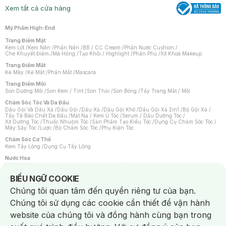
Xem tất cả cửa hàng
Mỹ Phẩm High-End
Trang Điểm Mặt
Kem Lót
/
Kem Nền
/
Phấn Nền
/
BB / CC Cream
/
Phấn Nước Cushion
/
Che Khuyết Điểm
/
Má Hồng
/
Tạo Khối / Highlight
/
Phấn Phủ
/
Xịt Khoá Makeup
Trang Điểm Mắt
Kẻ Mày
/
Kẻ Mắt
/
Phấn Mắt
/
Mascara
Trang Điểm Môi
Son Dưỡng Môi
/
Son Kem / Tint
/
Son Thỏi
/
Son Bóng
/
Tẩy Trang Mắt / Môi
Chăm Sóc Tóc Và Da Đầu
Dầu Gội Và Dầu Xả
/
Dầu Gội
/
Dầu Xả
/
Dầu Gội Khô
/
Dầu Gội Xả 2in1
/
Bộ Gội Xả
/
Tẩy Tế Bào Chết Da Đầu
/
Mặt Nạ / Kem Ủ Tóc
/
Serum / Dầu Dưỡng Tóc
/
Xịt Dưỡng Tóc
/
Thuốc Nhuộm Tóc
/
Sản Phẩm Tạo Kiểu Tóc
/
Dụng Cụ Chăm Sóc Tóc
/
Máy Sấy Tóc
/
Lược
/
Bộ Chăm Sóc Tóc
/
Phụ Kiện Tóc
Chăm Sóc Cơ Thể
Kem Tẩy Lông
/
Dụng Cụ Tẩy Lông
Nước Hoa
Nước Hoa Nữ
/
Nước Hoa Nam
/
Nước Hoa Cao Cấp
/
Xịt Thơm Toàn Thân
/
Nước Hoa Vùng Kín
Notice about cookies usage
BIỂU NGỮ COOKIE
Chăm Sóc Cá Nhân
Chúng tôi quan tâm đến quyền riêng tư của bạn.
Chống Muỗi
/
Khẩu Trang
/
Máy Massage
/
Mặt Nạ Xông Hơi
/
Nước Rửa Tay
/
Sản Phẩm Chăm Sóc Khác
/
Bàn Chải Đánh Răng
/
Bàn Chải Điện
/
Chúng tôi sử dụng các cookie cần thiết để vận hành
Hỗ Trợ Trắng Răng
/
Kem Đánh Răng
/
Máy Tăm Nước
/
Nước Súc Miệng
/
Tăm / Chỉ Nha Khoa
/
Xịt Thơm Miệng
/
Dung Dịch Vệ Sinh
/
Dưỡng Vùng Kín
/
website của chúng tôi và đồng hành cùng bạn trong
Khăn Ướt Vệ Sinh Vùng Kín
/
Băng Vệ Sinh
/
Tampon
/
Bọt Cạo Râu
/
Dao Cạo Râu
/
Máy Cạo Râu