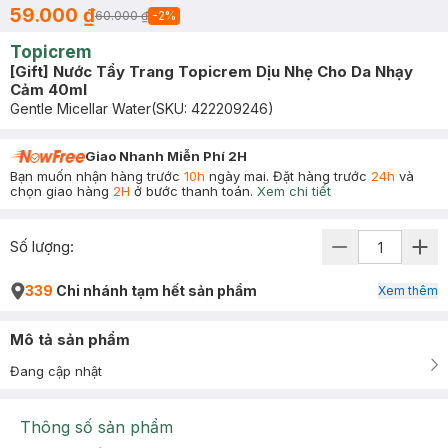
59.000 ₫
60.000 ₫
-
2
%
Topicrem
[Gift] Nước Tẩy Trang Topicrem Dịu Nhẹ Cho Da Nhạy
Cảm 40ml
Gentle Micellar Water
(SKU:
422209246
)
Giao Nhanh Miễn Phí 2H
Bạn muốn nhận hàng trước
10h
ngày mai. Đặt hàng trước
24h
và
chọn giao hàng
2H
ở bước thanh toán.
Xem chi tiết
Số lượng:
339
Chi nhánh tạm hết sản phẩm
Xem thêm
Mô tả sản phẩm
Đang cập nhật
Thông số sản phẩm