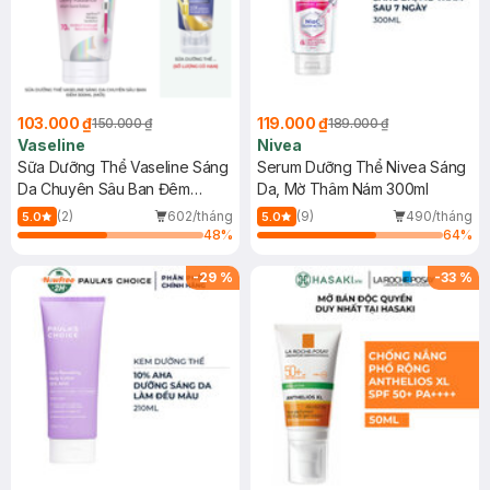
103.000 ₫
119.000 ₫
150.000 ₫
189.000 ₫
Vaseline
Nivea
Sữa Dưỡng Thể Vaseline Sáng
Serum Dưỡng Thể Nivea Sáng
Da Chuyên Sâu Ban Đêm
Da, Mờ Thâm Nám 300ml
300ml (Mới)
(2)
602/tháng
(9)
490/tháng
5.0
5.0
48
%
64
%
-
29
%
-
33
%