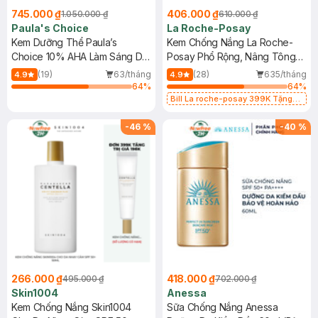
745.000 ₫
406.000 ₫
1.050.000 ₫
610.000 ₫
Paula's Choice
La Roche-Posay
Kem Dưỡng Thể Paula’s
Kem Chống Nắng La Roche-
Choice 10% AHA Làm Sáng Da
Posay Phổ Rộng, Nâng Tông
210ml
Kiềm Dầu 50ml
(19)
63/tháng
(28)
635/tháng
4.9
4.9
64
%
64
%
Bill La roche-posay 399K Tặng
Gel rửa mặt da dầu nhạy cảm 50ml
(SL có hạn)
-
46
%
-
40
%
266.000 ₫
418.000 ₫
495.000 ₫
702.000 ₫
Skin1004
Anessa
Kem Chống Nắng Skin1004
Sữa Chống Nắng Anessa