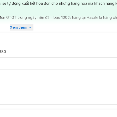
ki sẽ tự động xuất hết hoá đơn cho những hàng hoá mà khách hàng 
đơn GTGT trong ngày nên đảm bảo 100% hàng tại Hasaki là hàng ch
Xem thêm
680
ô
, hỗn hợp thiên khô.
ên dầu.