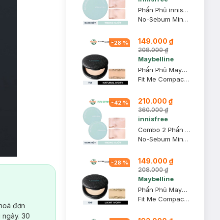
Phấn Phủ innisfree Kiềm Dầu Dạng Bột Khoáng 5g (Mới)
No-Sebum Mineral Powder
149.000 ₫
-
28
%
208.000 ₫
Maybelline
Phấn Phủ Maybelline Mịn Nhẹ Kiềm Dầu Chống Nắng 6g #112
Fit Me Compact Powder SPF32 PA+++ #112 Natural Ivory
210.000 ₫
-
42
%
360.000 ₫
innisfree
Combo 2 Phấn Phủ innisfree Kiềm Dầu Dạng Bột Khoáng 5g (Mới)
No-Sebum Mineral Powder
149.000 ₫
-
28
%
208.000 ₫
Maybelline
Phấn Phủ Maybelline Mịn Nhẹ Kiềm Dầu Chống Nắng 6g #109
Fit Me Compact Powder SPF32 PA+++ #109 Light Ivory
 hoá đơn
 ngày. 30