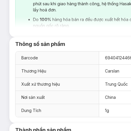
phút sau khi giao hàng thành công, hệ thống Hasa
lấy hoá đơn.
Do
100%
hàng hóa bán ra đều được xuất hết hóa 
nguồn gốc rõ ràng.
Thông số sản phẩm
Barcode
6940412446
Thương Hiệu
Carslan
Xuất xứ thương hiệu
Trung Quốc
Nơi sản xuất
China
Loại da phù hợp:
Dung Tích
1g
Phiên bản thường thích hợp mọi loại da, đặc biệt
da kh
Phiên bản kiểm soát dầu thích hợp
da dầu
, hỗn hợp thi
Ưu thế nổi bật:
Thành phần sản phẩm