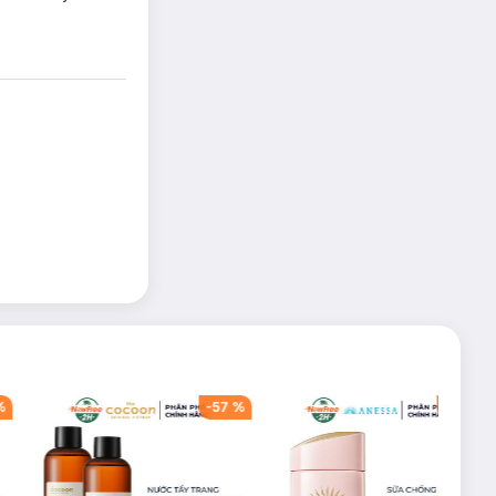
%
-
57
%
-
40
%