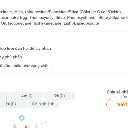
à kiểm soát dầu hiệu quả, mang lại lớp trang điểm mịn màng, không
ccinate, Mica, (Magnesium/Potassium/Silica (Chloride Oxide/Oxide),
lhexanoate) Egg, Triethoxyoctyl Silica, Phenoxyethanol, Stearyl Sparse
 điểm luôn hoàn hảo suốt cả ngày dài.
 Oil, Isododecane, Isohexadecane, Light-Based Apatite
nhàng tệp vào da, lấp đầy lỗ chân lông cho làn da mịn màng tự nhiên k
en, Phthalates, bột Talc và dầu khoáng, phấn phủ hoàn toàn an toàn 
ớp lưới đàn hồi để lấy phấn.
và dải phân cách hai lớp giúp lấy lượng phấn vừa đủ mỗi lần sử dụng. 
tay phủ phấn.
 chi tiết nhỏ như cánh mũi hay khóe mắt.
đổ dầu nhiều như vùng chữ T.
Chia sẻ nh
)
4
(
0
)
3
(
0
)
sản
Viết
1
(
0
)
Có hình ảnh