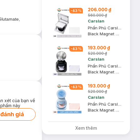
 bóng nhờn, bền
206.000 ₫
-
63
%
560.000 ₫
 Glutamate,
Carslan
Phấn Phủ Carslan Dạng Nén Nhạy Cảm Màu Trong Suốt 8g
hông tì vết.
Black Magnet Soft Focus Powder 2.0
và thân thiện với
193.000 ₫
-
63
%
520.000 ₫
Đi kèm là bông
Carslan
Phấn Phủ Carslan Dạng Bột Kiềm Dầu Màu Tím 8g
Black Magnet Soft Focus Make-Up Powder 2.0 #Purple
193.000 ₫
-
63
%
520.000 ₫
Carslan
ận xét của bạn về
Phấn Phủ Carslan Dạng Bột Mát Lạnh Màu Hồng 8g
 phẩm này
Black Magnet Soft Focus Make-Up Powder 05 - 2.0 #Pink
 đánh giá
Xem thêm