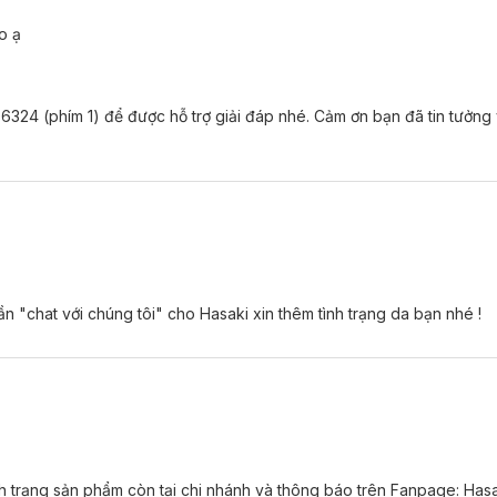
o ạ
6324 (phím 1) để được hỗ trợ giải đáp nhé. Cảm ơn bạn đã tin tưởng
iếp.
ần "chat với chúng tôi" cho Hasaki xin thêm tình trạng da bạn nhé !
nh trạng sản phẩm còn tại chi nhánh và thông báo trên Fanpage: Has
g