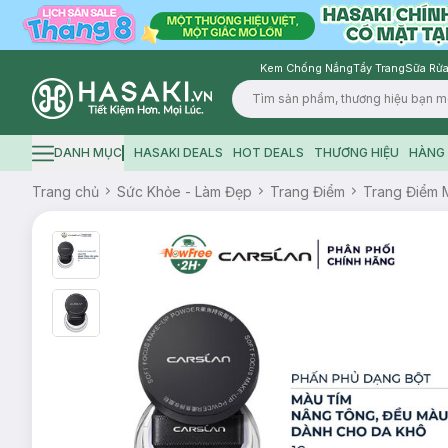
Kem Chống Nắng
Tẩy Trang
Sữa Rửa
Logo
DANH MỤC
HASAKI DEALS
HOT DEALS
THƯƠNG HIỆU
HÀNG 
Hamburger icon
Trang chủ
Sức Khỏe - Làm Đẹp
Trang Điểm
Trang Điểm 