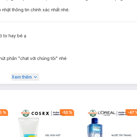
nhật thông tin chính xác nhất nhé.
ó to hay bé ạ
nút phần "chat với chúng tôi" nhé
Xem thêm
0
%
-
53
%
-
47