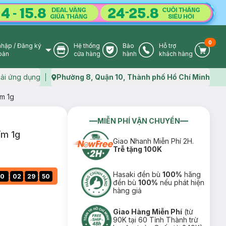
0
nhập
/
Đăng ký
Hệ thống
Bảo
Hỗ trợ
User Icon
Store Icon
Warranty Icon
Phone Icon
Cart I
oản
cửa hàng
hành
khách hàng
ải ứng dụng
Phường 8, Quận 10, Thành phố Hồ Chí Minh
Map icon
m 1g
MIỄN PHÍ VẬN CHUYỂN
ím 1g
Giao Nhanh Miễn Phí 2H.
Trễ tặng 100K
Hasaki đền bù
100%
hãng
:
:
:
0
02
29
49
đền bù
100%
nếu phát hiện
hàng giả
Giao Hàng Miễn Phí
(từ
90K tại 60 Tỉnh Thành trừ