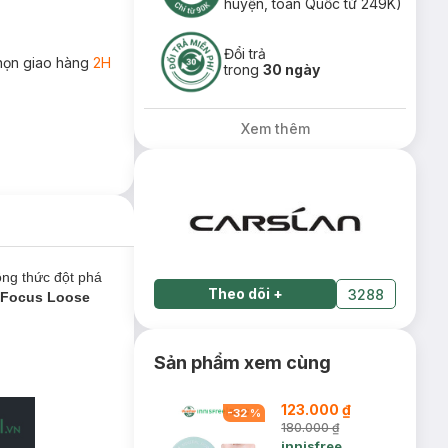
huyện, toàn Quốc từ 249K)
Đổi trả
họn giao hàng
2H
trong
30 ngày
Xem thêm
ông thức đột phá
Theo dõi
+
3288
t Focus Loose
Sản phẩm xem cùng
123.000 ₫
-
32
%
180.000 ₫
innisfree