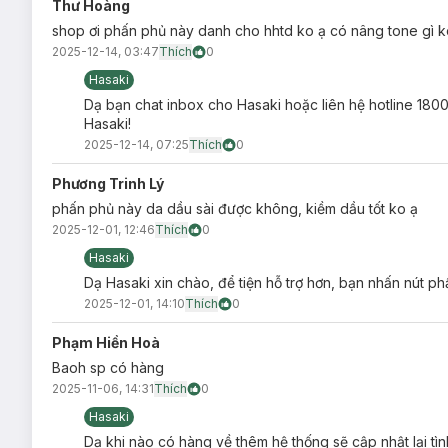
Thư Hoàng
shop ơi phấn phủ này danh cho hhtd ko ạ có nâng tone gì k
2025-12-14, 03:47
Thích
0
Hasaki
Dạ bạn chat inbox cho Hasaki hoặc liên hệ hotline 1800
Hasaki!
2025-12-14, 07:25
Thích
0
Phương Trinh Lý
Bảo quản:
phấn phủ này da dầu sài được không, kiềm dầu tốt ko ạ
2025-12-01, 12:46
Thích
0
Bảo quản nơi khô ráo, thoáng mát, tránh ánh sáng trực t
Hasaki
Đậy nắp kín sau khi sử dụng.
Dạ Hasaki xin chào, để tiện hỗ trợ hơn, bạn nhấn nút ph
Thông số sản phẩm:
2025-12-01, 14:10
Thích
0
Dung tích:
1g
Phạm Hiền Hoà
Thương hiệu:
Carslan
Baoh sp có hàng
Xuất xứ thương hiệu:
Trung Quốc
2025-11-06, 14:31
Thích
0
Hasaki
Nơi sản xuất:
Trung Quốc
Dạ khi nào có hàng về thêm hệ thống sẽ cập nhật lại tì
Lưu ý: Tác dụng có thể khác nhau tuỳ cơ địa của người dùn