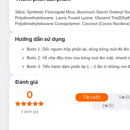
Phấn phủ được chứng nhận bởi SGS giúp khóa lớp nền v
Silica, Synthetic Fluorogold Mica, Aluminum Starch Octenyl Su
lâu đến 24H.
Polydimethylsiloxane, Lauric Fused Lysine, Glycerol Tris(Ethy
Khả năng chống thấm nước vượt trội, đảm bảo lớp trang
Polydimethylsiloxane Crosspolymer, Coconut (Cocos Nucifera)
Với kích thước hạt siêu nhỏ chỉ 9 micron, phấn phủ nhẹ 
Hướng dẫn sử dụng
Công thức không chứa các thành phần gây hại như Parab
làn da.
Bước 1: Dốc ngược hộp phấn lại, dùng bông mút đè lên l
Thiết kế hộp đựng thông minh với bộ sàng lưới cải tiến 
Bước 2: Vỗ nhẹ đầu tròn của bông mút lên mặt, nhanh 
phấn hình giọt nước mềm mại, dễ dàng tán đều ở những
Bước 3: Tiến hành dặm phấn lại 1 – 2 lần ở những nơi 
Đánh giá
0
Tất cả
(
0
)
5
(
0
2
(
0
)
0
đánh giá