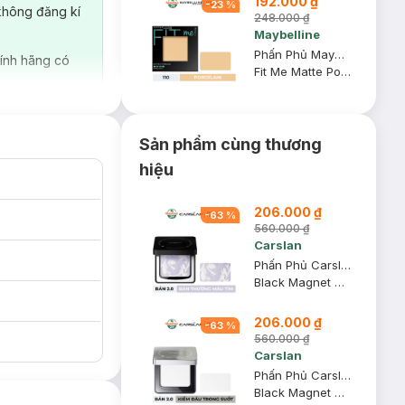
192.000 ₫
-
23
%
không đăng kí
248.000 ₫
Maybelline
Phấn Phủ Maybelline Mịn Lì Kiềm Dầu 110 Porcelain 8.5g
ính hãng có
Fit Me Matte Poreless Powder
Sản phẩm cùng thương
hiệu
206.000 ₫
-
63
%
560.000 ₫
Carslan
Phấn Phủ Carslan Dạng Nén Bản Thường Màu Tím 8g
Black Magnet Soft Focus Powder 2.0 - 01 Light Purple
206.000 ₫
-
63
%
560.000 ₫
Carslan
Phấn Phủ Carslan Dạng Nén Kiềm Dầu Màu Trong Suốt 8g
Black Magnet Soft Focus Powder 2.0