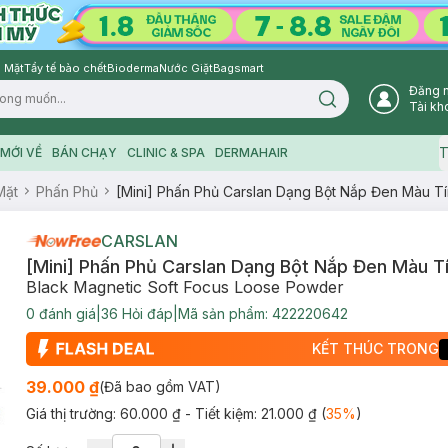
 Mặt
Tẩy tế bào chết
Bioderma
Nước Giặt
Bagsmart
Đăng 
Search icon
Tài kh
T
MỚI VỀ
BÁN CHẠY
CLINIC & SPA
DERMAHAIR
Mặt
Phấn Phủ
[Mini] Phấn Phủ Carslan Dạng Bột Nắp Đen Màu Tí
CARSLAN
[Mini] Phấn Phủ Carslan Dạng Bột Nắp Đen Màu T
Black Magnetic Soft Focus Loose Powder
0
đánh giá
|
36
Hỏi đáp
|
Mã sản phẩm:
422220642
KẾT THÚC TRONG
39.000 ₫
(Đã bao gồm VAT)
Giá thị trường:
60.000 ₫
- Tiết kiệm:
21.000 ₫
(
35
%
)