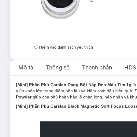
Thêm vào danh sách yêu thích
Mô tả
Thông số
Thành phần
HDS
[Mini] Phấn Phủ Carslan Dạng Bột Nắp Đen Màu Tím 1g
l
giúp khóa lớp trang điểm bền lâu và kiểm soát dầu hiệu quả. Đ
Powder
giúp che phủ hoàn hảo lỗ chân lông, nếp nhăn và khuy
[Mini] Phấn Phủ Carslan Black Magnetic Soft Focus Loos