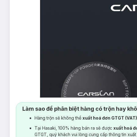
Làm sao để phân biệt hàng có trộn hay kh
Hàng trộn sẽ không thể
xuất hoá đơn GTGT (VAT
Tại Hasaki, 100% hàng bán ra sẽ được
xuất hoá 
GTGT, quý khách vui lòng cung cấp thông tin xuất