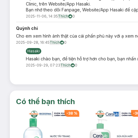
Clinic, trên Website/App Hasaki.
Bạn nhớ theo dõi Fanpage, Website/App Hasaki để cập 
2025-11-06, 14:35
Thích
0
Quỳnh chi
Cho em xem hình ảnh thật của cái phấn phủ này với ạ xem n
2025-09-28, 16:45
Thích
0
Hasaki
Hasaki chào bạn, để tiện hỗ trợ hơn cho bạn, bạn nhấn 
2025-09-29, 07:23
Thích
0
Có thể bạn thích
-
38
%
-
38
%
-
3