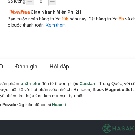
Số lượng:
Giao Nhanh Miễn Phí 2H
Bạn muốn nhận hàng trước
10h
hôm nay. Đặt hàng trước
8h
và c
ở bước thanh toán.
Xem thêm
D
Đánh giá
Hỏi đáp
à sản phẩm
phấn phủ
đến từ thương hiệu
Carslan
- Trung Quốc, với c
ược thiết kế với hạt phấn siêu nhỏ chỉ 9 micron,
Black Magnetic Sof
ết điểm, tạo hiệu ứng làm mờ mịn, tự nhiên.
e Powder 1g
hiện đã có tại
Hasaki
.