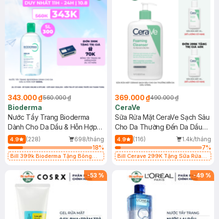
343.000 ₫
369.000 ₫
560.000 ₫
490.000 ₫
Bioderma
CeraVe
Nước Tẩy Trang Bioderma
Sữa Rửa Mặt CeraVe Sạch Sâu
Dành Cho Da Dầu & Hỗn Hợp
Cho Da Thường Đến Da Dầu
500ml
473ml
(228)
698/tháng
(116)
1.4k/tháng
4.9
4.9
18
%
7
%
Bill 399k Bioderma Tặng Bông
Bill Cerave 299K Tặng Sữa Rửa
Tẩy Trang Hộp 50 Miếng (SL có
Mặt Cerave 30ml (SL có hạn)
hạn)
-
53
%
-
49
%