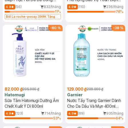
Dụng 40ml
40ml
(56)
832/tháng
(110)
236/tháng
4.9
4.9
11
%
76
%
Bill La roche-posay 399K Tặng
Gel rửa mặt da dầu nhạy cảm 50ml
(SL có hạn)
-
60
%
-
38
%
82.000 ₫
129.000 ₫
205.000 ₫
209.000 ₫
Hatomugi
Garnier
Sữa Tắm Hatomugi Dưỡng Ẩm
Nước Tẩy Trang Garnier Dành
Chiết Xuất Ý Dĩ 800ml
Cho Da Dầu Và Mụn 400ml
(Mới)
(123)
714/tháng
(69)
935/tháng
4.9
4.9
53
%
64
%