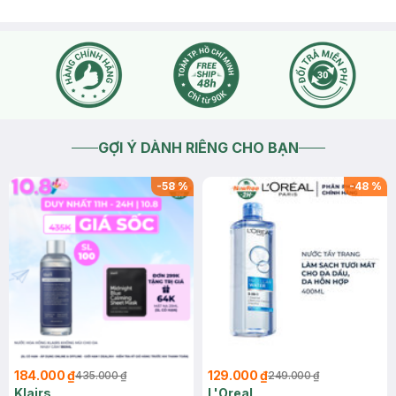
GỢI Ý DÀNH RIÊNG CHO BẠN
-
58
%
-
48
%
184.000 ₫
129.000 ₫
435.000 ₫
249.000 ₫
Klairs
L'Oreal