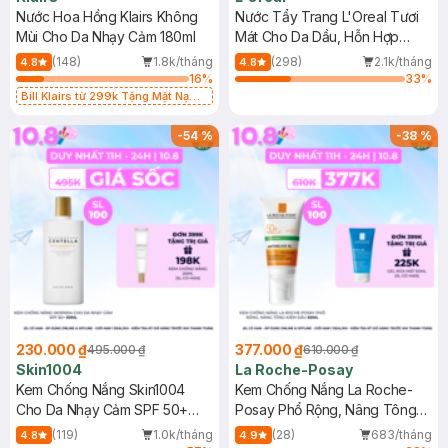
Nước Hoa Hồng Klairs Không
Nước Tẩy Trang L'Oreal Tươi
Mùi Cho Da Nhạy Cảm 180ml
Mát Cho Da Dầu, Hỗn Hợp
400ml
(148)
1.8k/tháng
(298)
2.1k/tháng
4.8
4.8
16
%
33
%
Bill Klairs từ 299k Tặng Mặt Nạ
Làm Dịu Da & Kiểm Soát Dầu Nhờn
25ml (SL Có Hạn)
-
54
%
-
38
%
230.000 ₫
377.000 ₫
495.000 ₫
610.000 ₫
Skin1004
La Roche-Posay
Kem Chống Nắng Skin1004
Kem Chống Nắng La Roche-
Cho Da Nhạy Cảm SPF 50+
Posay Phổ Rộng, Nâng Tông
50ml
Kiềm Dầu 50ml
(119)
1.0k/tháng
(28)
683/tháng
4.8
4.9