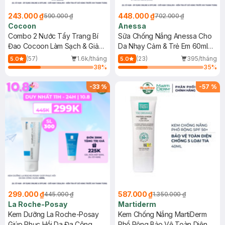
243.000 ₫
448.000 ₫
590.000 ₫
702.000 ₫
Cocoon
Anessa
Combo 2 Nước Tẩy Trang Bí
Sữa Chống Nắng Anessa Cho
Đao Cocoon Làm Sạch & Giảm
Da Nhạy Cảm & Trẻ Em 60ml
Dầu 500ml
(Mới)
(57)
1.6k/tháng
(23)
395/tháng
5.0
5.0
38
%
35
%
-
33
%
-
57
%
299.000 ₫
587.000 ₫
445.000 ₫
1.350.000 ₫
La Roche-Posay
Martiderm
Kem Dưỡng La Roche-Posay
Kem Chống Nắng MartiDerm
Giúp Phục Hồi Da Đa Công
Phổ Rộng Bảo Vệ Toàn Diện