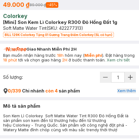
49.000 ₫
89.000 ₫
-
45
%
Colorkey
[Mini] Son Kem Lì Colorkey R300 Đỏ Hồng Đất 1g
Soft Matte Water Tint
(SKU:
422277313
)
BILL 129K Colorkey Tặng 01 Gương Trang Điểm Colorkey (SL có hạn)
Giao Nhanh Miễn Phí 2H
Bạn muốn nhận hàng trước
18h
hôm nay (
Miễn phí
). Đặt hàng trong
18 phút
tới và chọn giao hàng
2H
ở bước thanh toán.
Xem chi tiết
Số lượng:
0/339
Chi nhánh
còn 4
sản phẩm
Xem thêm
Mô tả sản phẩm
Son Kem Lì Colorkey Soft Matte Water Tint R300 Đỏ Hồng Đất là
sản phẩm son kem đến từ thương hiệu đến từ thương
hiệu Colorkey - Trung Quốc. Sản phẩm với công nghệ đột phá -
Watery Matte đỉnh chóp cùng với màu sắc trendy thời thượ