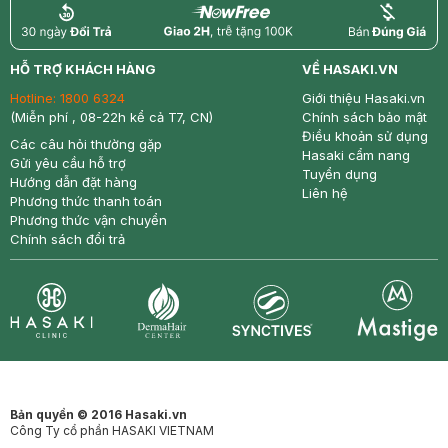
return
nowfree
price
HỖ TRỢ KHÁCH HÀNG
VỀ HASAKI.VN
Hotline:
1800 6324
Giới thiệu Hasaki.vn
(Miễn phí , 08-22h kể cả T7, CN)
Chính sách bảo mật
Điều khoản sử dụng
Các câu hỏi thường gặp
Hasaki cẩm nang
Gửi yêu cầu hỗ trợ
Tuyển dụng
Hướng dẫn đặt hàng
Liên hệ
Phương thức thanh toán
Phương thức vận chuyển
Chính sách đổi trả
Synctives
Clinic
Dermahair
Mastige
Bản quyền © 2016 Hasaki.vn
Công Ty cổ phần HASAKI VIETNAM