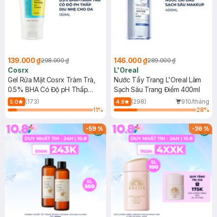
139.000 ₫
146.000 ₫
298.000 ₫
289.000 ₫
Cosrx
L'Oreal
Gel Rửa Mặt Cosrx Tràm Trà,
Nước Tẩy Trang L'Oreal Làm
0.5% BHA Có Độ pH Thấp
Sạch Sâu Trang Điểm 400ml
150ml
(173)
(298)
910/tháng
5.0
4.8
11
%
28
%
-
59
%
-
36
%