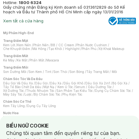
Hotline:
1800 6324
Giấy chứng nhận Đăng ký Kinh doanh số 0313612829 do Sở Kế
hoạch và Đầu tư Thành phố Hồ Chí Minh cấp ngày 13/01/2016
Xem tất cả cửa hàng
Mỹ Phẩm High-End
Trang Điểm Mặt
Kem Lót
/
Kem Nền
/
Phấn Nền
/
BB / CC Cream
/
Phấn Nước Cushion
/
Che Khuyết Điểm
/
Má Hồng
/
Tạo Khối / Highlight
/
Phấn Phủ
/
Xịt Khoá Makeup
Trang Điểm Mắt
Kẻ Mày
/
Kẻ Mắt
/
Phấn Mắt
/
Mascara
Trang Điểm Môi
Son Dưỡng Môi
/
Son Kem / Tint
/
Son Thỏi
/
Son Bóng
/
Tẩy Trang Mắt / Môi
Chăm Sóc Tóc Và Da Đầu
Dầu Gội Và Dầu Xả
/
Dầu Gội
/
Dầu Xả
/
Dầu Gội Khô
/
Dầu Gội Xả 2in1
/
Bộ Gội Xả
/
Tẩy Tế Bào Chết Da Đầu
/
Mặt Nạ / Kem Ủ Tóc
/
Serum / Dầu Dưỡng Tóc
/
Xịt Dưỡng Tóc
/
Thuốc Nhuộm Tóc
/
Sản Phẩm Tạo Kiểu Tóc
/
Dụng Cụ Chăm Sóc Tóc
/
Máy Sấy Tóc
/
Lược
/
Bộ Chăm Sóc Tóc
/
Phụ Kiện Tóc
Chăm Sóc Cơ Thể
Kem Tẩy Lông
/
Dụng Cụ Tẩy Lông
Nước Hoa
Nước Hoa Nữ
/
Nước Hoa Nam
/
Nước Hoa Cao Cấp
/
Xịt Thơm Toàn Thân
/
Nước Hoa Vùng Kín
Notice about cookies usage
BIỂU NGỮ COOKIE
Chăm Sóc Cá Nhân
Chúng tôi quan tâm đến quyền riêng tư của bạn.
Chống Muỗi
/
Khẩu Trang
/
Máy Massage
/
Mặt Nạ Xông Hơi
/
Nước Rửa Tay
/
Sản Phẩm Chăm Sóc Khác
/
Bàn Chải Đánh Răng
/
Bàn Chải Điện
/