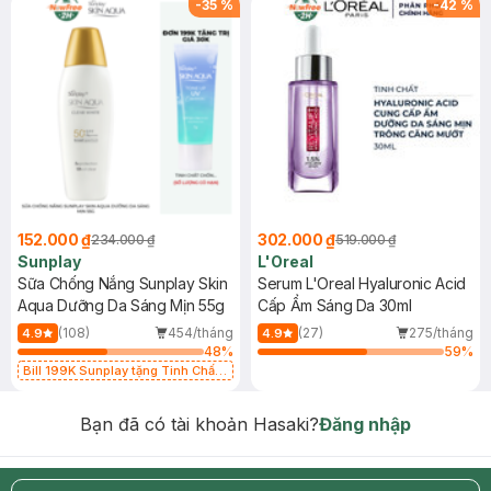
-
35
%
-
42
%
152.000 ₫
302.000 ₫
234.000 ₫
519.000 ₫
Sunplay
L'Oreal
Sữa Chống Nắng Sunplay Skin
Serum L'Oreal Hyaluronic Acid
Aqua Dưỡng Da Sáng Mịn 55g
Cấp Ẩm Sáng Da 30ml
(108)
454/tháng
(27)
275/tháng
4.9
4.9
48
%
59
%
Bill 199K Sunplay tặng Tinh Chất
Chống Nắng 7g trị giá 30K (SL có
hạn)
Bạn đã có tài khoản Hasaki?
Đăng nhập