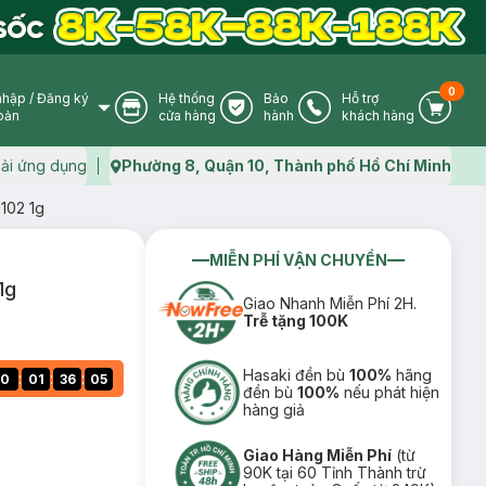
0
nhập
/
Đăng ký
Hệ thống
Bảo
Hỗ trợ
User Icon
Store Icon
Warranty Icon
Phone Icon
Cart I
oản
cửa hàng
hành
khách hàng
ải ứng dụng
Phường 8, Quận 10, Thành phố Hồ Chí Minh
Map icon
102 1g
MIỄN PHÍ VẬN CHUYỂN
1g
Giao Nhanh Miễn Phí 2H.
Trễ tặng 100K
Hasaki đền bù
100%
hãng
:
:
:
0
01
36
04
đền bù
100%
nếu phát hiện
hàng giả
Giao Hàng Miễn Phí
(từ
90K tại 60 Tỉnh Thành trừ