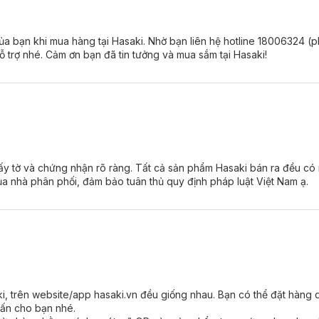
 của bạn khi mua hàng tại Hasaki. Nhờ bạn liên hệ hotline 18006324 (
ỗ trợ nhé. Cảm ơn bạn đã tin tưởng và mua sắm tại Hasaki!
low Serum G102:
iếp.
iấy tờ và chứng nhận rõ ràng. Tất cả sản phẩm Hasaki bán ra đều c
ủa nhà phân phối, đảm bảo tuân thủ quy định pháp luật Việt Nam ạ.
g
ki, trên website/app hasaki.vn đều giống nhau. Bạn có thể đặt hàn
vấn cho bạn nhé.