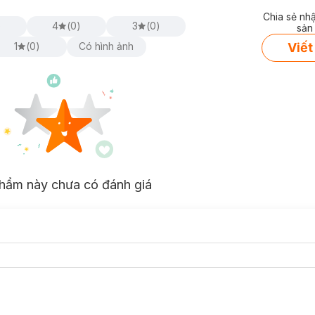
Chia sẻ nh
)
4
(
0
)
3
(
0
)
sản
Viết
1
(
0
)
Có hình ảnh
hẩm này chưa có đánh giá