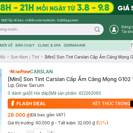
 Mặt
Tẩy tế bào chết
Bioderma
Nước Giặt
Bagsmart
Đăng 
Search icon
Tài kh
T
MỚI VỀ
BÁN CHẠY
CLINIC & SPA
DERMAHAIR
Môi
Son Kem / Tint
[Mini] Son Tint Carslan Cấp Ẩm Căng Mọng G
CARSLAN
[Mini] Son Tint Carslan Cấp Ẩm Căng Mọng G102 
Lip Glow Serum
0
đánh giá
|
6
Hỏi đáp
|
Mã sản phẩm:
422262060
KẾT THÚC TRONG
28.000 ₫
(Đã bao gồm VAT)
Giá thị trường:
60.000 ₫
- Tiết kiệm:
32.000 ₫
(
53
%
)