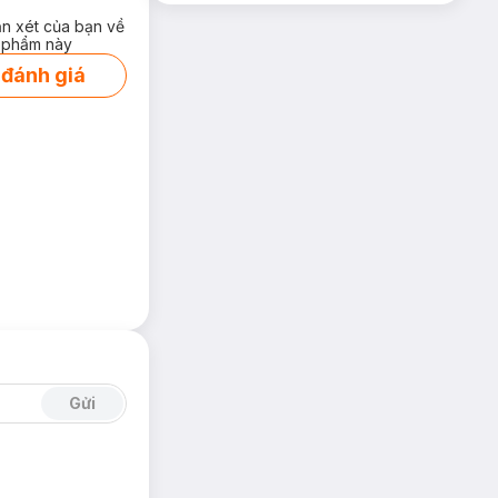
ận xét của bạn về
 phẩm này
 đánh giá
Gửi