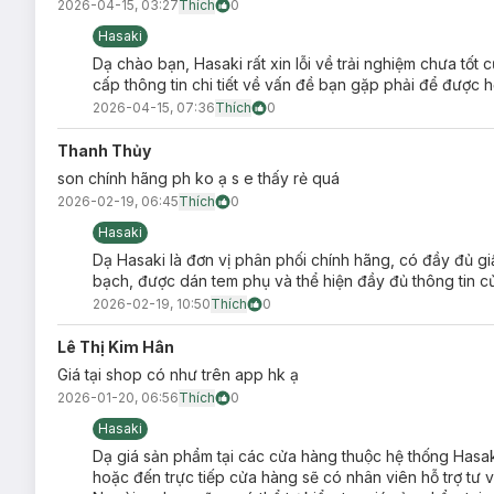
2026-04-15, 03:27
Thích
0
Hasaki
Dạ chào bạn, Hasaki rất xin lỗi về trải nghiệm chưa tốt
cấp thông tin chi tiết về vấn đề bạn gặp phải để được h
2026-04-15, 07:36
Thích
0
Thanh Thủy
Hướng dẫn bảo quản Son Tint Carslan Lip G
son chính hãng ph ko ạ s e thấy rẻ quá
Bảo quản nơi khô ráo, thoáng mát, tránh ánh sáng trực t
2026-02-19, 06:45
Thích
0
Đậy nắp kín sau khi sử dụng.
Hasaki
Lưu ý:
Dạ Hasaki là đơn vị phân phối chính hãng, có đầy đủ g
bạch, được dán tem phụ và thể hiện đầy đủ thông tin c
Ngày sản xuất:
Xem chi tiết trên bao bì.
2026-02-19, 10:50
Thích
0
Hạn sử dụng:
3 năm kể từ ngày sản xuất.
Lê Thị Kim Hân
Lưu ý: Tác dụng có thể khác nhau tuỳ cơ địa của người dùn
Giá tại shop có như trên app hk ạ
2026-01-20, 06:56
Thích
0
Hasaki
Dạ giá sản phẩm tại các cửa hàng thuộc hệ thống Hasa
hoặc đến trực tiếp cửa hàng sẽ có nhân viên hỗ trợ tư 