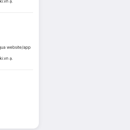
i.vn ạ.
g qua website/app
i.vn ạ.