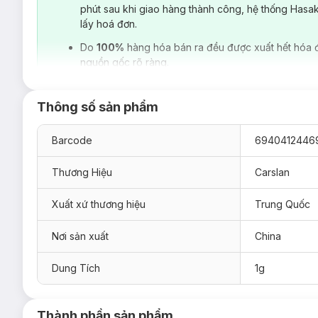
phút sau khi giao hàng thành công, hệ thống Hasa
lấy hoá đơn.
Do
100%
hàng hóa bán ra đều được xuất hết hóa 
nguồn gốc rõ ràng.
Thông số sản phẩm
Barcode
6940412446
Thương Hiệu
Carslan
Xuất xứ thương hiệu
Trung Quốc
Nơi sản xuất
China
Ưu thế nổi bật của Son Tint Carslan Lip Glow
Dung Tích
1g
Giảm nếp nhăn môi: 81,25% người dùng đồng ý rằng nó
một cách hiệu quả trong vòng 28 ngày.
Son bóng được bổ sung
Vitamin E, Crithmum Maritim
Thành phần sản phẩm