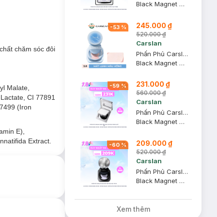
Black Magnet Soft Focus Powder 2.0 - 01 Light Purple
 có vẻ ngoài đầy
245.000 ₫
-
53
%
520.000 ₫
Carslan
 chất chăm sóc đôi
Phấn Phủ Carslan Dạng Bột Mát Lạnh Màu Hồng 8g
chất chăm sóc đôi
Black Magnet Soft Focus Make-Up Powder 05 - 2.0 #Pink
231.000 ₫
-
59
%
yl Malate,
560.000 ₫
 Lactate, CI 77891
Carslan
77499 (Iron
Phấn Phủ Carslan Dạng Nén Nhạy Cảm Màu Trong Suốt 8g
Black Magnet Soft Focus Powder 2.0
amin E),
natifida Extract.
209.000 ₫
-
60
%
520.000 ₫
Carslan
Phấn Phủ Carslan Dạng Bột Kiềm Dầu Màu Tím 8g
Black Magnet Soft Focus Make-Up Powder 2.0 #Purple
Xem thêm