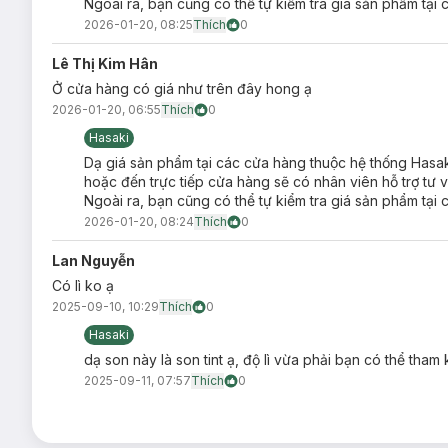
Ngoài ra, bạn cũng có thể tự kiểm tra giá sản phẩm t
2026-01-20, 08:25
Thích
0
Lê Thị Kim Hân
Ở cửa hàng có giá như trên đây hong ạ
2026-01-20, 06:55
Thích
0
Hasaki
Dạ giá sản phẩm tại các cửa hàng thuộc hệ thống Hasa
hoặc đến trực tiếp cửa hàng sẽ có nhân viên hỗ trợ tư 
Ngoài ra, bạn cũng có thể tự kiểm tra giá sản phẩm t
2026-01-20, 08:24
Thích
0
Lan Nguyễn
Có lì ko ạ
2025-09-10, 10:29
Thích
0
Hasaki
dạ son này là son tint ạ, độ lì vừa phải bạn có thể tham
2025-09-11, 07:57
Thích
0