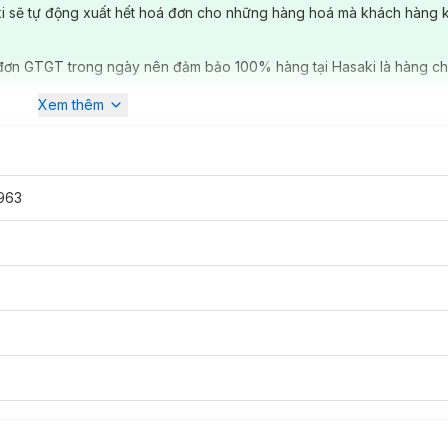
ki sẽ tự động xuất hết hoá đơn cho những hàng hoá mà khách hàng 
đơn GTGT trong ngày nên đảm bảo 100% hàng tại Hasaki là hàng ch
Xem thêm
963
 Serum G102:
 có tác dụng giảm nếp nhăn môi. Theo thử nghiệm, nó có thể làm sá
um và chiết xuất thực vật Wakame
để dưỡng ẩm môi khô, nứt nẻ và b