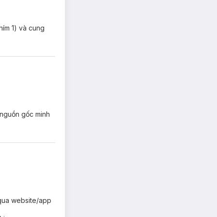
phím 1) và cung
ó nguồn gốc minh
g qua website/app