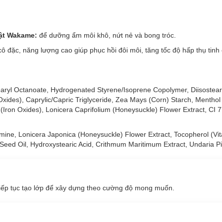
ang lại cho đôi môi của bạn một lớp nền trong suốt và căng mọng để
oàn hảo để sử dụng hàng ngày.
vật Wakame:
để dưỡng ẩm môi khô, nứt nẻ và bong tróc.
 nhẹ + công nghệ chỉnh màu không chìm.
 cô đặc, năng lượng cao giúp phục hồi đôi môi, tăng tốc độ hấp thụ tinh
cô đặc, năng lượng cao giúp phục hồi đôi môi, tăng tốc độ hấp thụ tinh 
ryl Octanoate, Hydrogenated Styrene/Isoprene Copolymer, Diisostear
xides), Caprylic/Capric Triglyceride, Zea Mays (Corn) Starch, Menthol
 (Iron Oxides), Lonicera Caprifolium (Honeysuckle) Flower Extract, CI 
ine, Lonicera Japonica (Honeysuckle) Flower Extract, Tocopherol (Vit
eed Oil, Hydroxystearic Acid, Crithmum Maritimum Extract, Undaria Pin
 tiếp tục tạo lớp để xây dựng theo cường độ mong muốn.