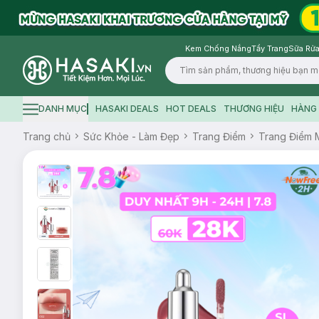
Kem Chống Nắng
Tẩy Trang
Sữa Rửa
Logo
DANH MỤC
HASAKI DEALS
HOT DEALS
THƯƠNG HIỆU
HÀNG 
Hamburger icon
Trang chủ
Sức Khỏe - Làm Đẹp
Trang Điểm
Trang Điểm 