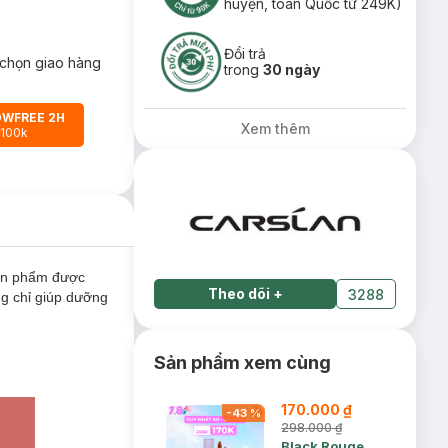
huyện, toàn Quốc từ 249K)
Đổi trả
chọn giao hàng
trong
30 ngày
OWFREE 2H
Xem thêm
 100k
ản phẩm được
Theo dõi
+
3288
ng chỉ giúp dưỡng
Sản phẩm xem cùng
170.000 ₫
-
43
%
298.000 ₫
Black Rouge