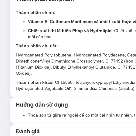
Đầy đặn & gợi cảm: Dầu dưỡng môi nhẹ và không dính m
đặn và gợi cảm.
Thành phần chính:
Dễ dàng sử dụng: Chỉ cần thoa một lớp mỏng lên môi h
Vitamin E, Crithmum Maritimum và chiết xuất thực 
Serum dạng nước vừa thoa trong veo dễ tán: Chất dầu
Chiết xuất thì là biển Pháp và Hydrolipid
: Chiết xuất
môi của bạn.
Chiết xuất thì là biển Pháp và Hydrolipid
chiết xuất 
môi của bạn.
Thành phần chi tiết:
Hydrogenated Polyisobutene, Hydrogenated Polydecene, Cetea
Dimethicone/Vinyl Dimethicone Crosspolymer, CI 77492 (Iron O
(Titanium Dioxide), Dibutyl Ethylhexanoyl Glutamide, CI 77491
Oxides).
Thành phần khác:
CI 15850, Tetrahydroxypropyl Ethylenediam
Hydrogenated Vegetable Oil*, Simmondsia Chinensis (Jojoba) S
Hướng dẫn sử dụng
Thoa son từ giữa ra ngoài để có một cái nhìn tự nhiên,
Đánh giá