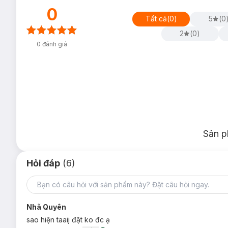
0
Tất cả
(
0
)
5
(
0
2
(
0
)
0
đánh giá
Sản p
Hỏi đáp
(6)
Nhã Quyên
sao hiện taaij đặt ko đc ạ