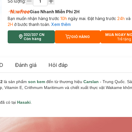
Số lượng:
Giao Nhanh Miễn Phí 2H
Bạn muốn nhận hàng trước
10h
ngày mai. Đặt hàng trước
24h
và 
2H
ở bước thanh toán.
Xem thêm
332/337 CN
MUA NGAY N
GIỎ HÀNG
CART PLUS ICON
Còn hàng
Trễ tặng
D
Đánh giá
Hỏi đáp
02
là sản phẩm
son kem
đến từ thương hiệu
Carslan
- Trung Quốc. S
Pháp, Vitamin E, Crithmum Maritimum và chiết xuất thực vật Wakame khô
đã có tại
Hasaki
.