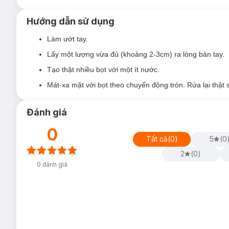
Da thiếu ẩm - thiếu nước.
Hướng dẫn sử dụng
Da thâm sạm, xỉn màu.
Ưu thế nổi bật:
Làm ướt tay.
Hạt bọt siêu nhỏ
Micro Bubbles
giúp làm sạch bụi bẩn 
Lấy một lượng vừa đủ (khoảng 2-3cm) ra lòng bàn tay.
Chiết xuất
tơ tằm trắng
và gấp đôi
Hyaluronic Acid
cù
Tạo thật nhiều bọt với một ít nước.
nhiên của da.
Mát-xa mặt với bọt theo chuyển động tròn. Rửa lại thật 
Chiết xuất
quả mâm xôi
giàu chất chống oxy hoá, duy t
Nam việt quất
chống oxy hoá mạnh mẽ cho làn da xỉn m
Đánh giá
Sữa rửa mặt an toàn dịu nhẹ cho mọi làn da.
0
Tất cả
(
0
)
5
(
0
2
(
0
)
0
đánh giá