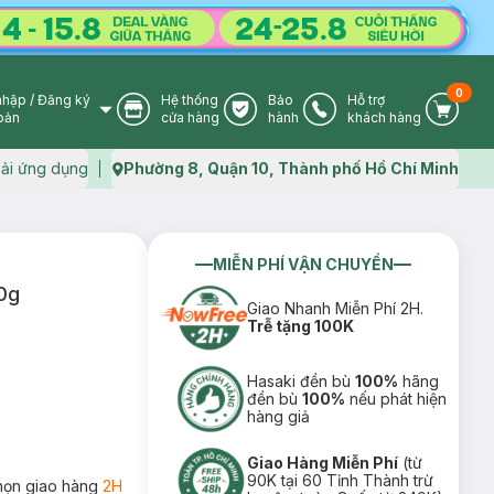
0
nhập
/
Đăng ký
Hệ thống
Bảo
Hỗ trợ
User Icon
Store Icon
Warranty Icon
Phone Icon
Cart I
oản
cửa hàng
hành
khách hàng
ải ứng dụng
Phường 8, Quận 10, Thành phố Hồ Chí Minh
Map icon
MIỄN PHÍ VẬN CHUYỂN
0g
Giao Nhanh Miễn Phí 2H.
Trễ tặng 100K
Hasaki đền bù
100%
hãng
đền bù
100%
nếu phát hiện
hàng giả
Giao Hàng Miễn Phí
(từ
90K tại 60 Tỉnh Thành trừ
họn giao hàng
2H