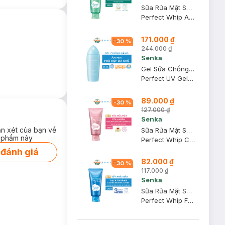
Sữa Rửa Mặt Senka Dành Cho Da Mụn 100g
Perfect Whip Acne Care
171.000 ₫
-
30
%
244.000 ₫
hàng.
Senka
ệ màng ẩm tự
Gel Sữa Chống Nắng Senka Ẩm Mượt Cho Da Khô 80g
Perfect UV Gel SPF50+ PA++++
89.000 ₫
-
30
%
127.000 ₫
Senka
ận xét của bạn về
Sữa Rửa Mặt Senka Tạo Bọt Bổ Sung Collagen 120g
 phẩm này
Perfect Whip Collagen In
 đánh giá
82.000 ₫
-
30
%
117.000 ₫
Senka
Sữa Rửa Mặt Senka Tạo Bọt Chiết Xuất Tơ Tằm Trắng 120g
Perfect Whip Facial Foam Wash