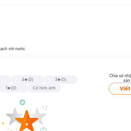
kể cả bụi mịn PM 2.5, loại bỏ mụn đầu đen và làm sạch da chết nhẹ n
ng công nghệ dưỡng ẩm
Aqua In Pool
giúp cung cấp độ ẩm và bảo v
sạch với nước.
rì làn da ửng hồng, sáng mịn.
àu, cho da trông sáng khoẻ, tràn đầy sức sống.
Chia sẻ nh
)
4
(
0
)
3
(
0
)
sản
Viết
1
(
0
)
Có hình ảnh