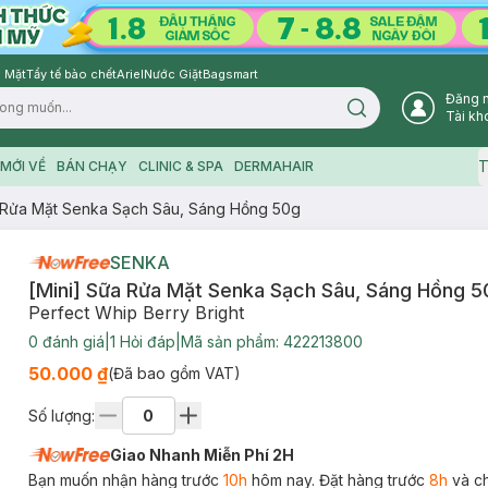
 Mặt
Tẩy tế bào chết
Ariel
Nước Giặt
Bagsmart
Đăng 
Search icon
Tài kh
T
MỚI VỀ
BÁN CHẠY
CLINIC & SPA
DERMAHAIR
a Rửa Mặt Senka Sạch Sâu, Sáng Hồng 50g
SENKA
[Mini] Sữa Rửa Mặt Senka Sạch Sâu, Sáng Hồng 5
Perfect Whip Berry Bright
0
đánh giá
|
1
Hỏi đáp
|
Mã sản phẩm:
422213800
50.000 ₫
(Đã bao gồm VAT)
Số lượng:
Giao Nhanh Miễn Phí 2H
Bạn muốn nhận hàng trước
10h
hôm nay. Đặt hàng trước
8h
và c