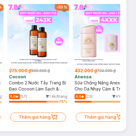
%
-
53
%
-
38
%
275.000 ₫
432.000 ₫
590.000 ₫
702.000 ₫
Cocoon
Anessa
m
Combo 2 Nước Tẩy Trang Bí
Sữa Chống Nắng Anessa
Đao Cocoon Làm Sạch &
Cho Da Nhạy Cảm & Trẻ Em
Giảm Dầu 500ml
60ml (Mới)
g
(57)
1.4k/tháng
(23)
410/tháng
5.0
5.0
%
75
%
34
%
Thêm giỏ hàng
Thêm giỏ hàng