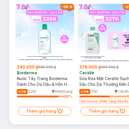
-
37
%
-
39
%
-
2
343.000 ₫
378.000 ₫
560.000 ₫
490.000 ₫
Độ an toàn:
Bioderma
CeraVe
rma
Nước Tẩy Trang Bioderma
Sữa Rửa Mặt CeraVe Sạc
Không cồn
m
Dành Cho Da Dầu & Hỗn Hợp
Sâu Cho Da Thường Đến 
Không Paraben
500ml
Dầu 473ml
/tháng
(228)
698/tháng
(116)
1.4k/t
4.9
4.9
84
%
88
%
Không dầu khoáng
Bill Cerave 299K Tặng Sữa Rử
Không Silicone
Mặt Cerave 30ml (SL có hạn)
Thêm giỏ hàng
Thêm giỏ hàng
Không Sulfates
Bảo quản: