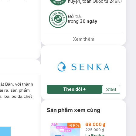
huyện, toàn Quốc từ 249K)
Đổi trả
trong
30 ngày
Xem thêm
t Bản, với thành
Theo dõi
+
3156
ài ra, sản phẩm
 loại bỏ da chết
Sản phẩm xem cùng
69.000 ₫
-
69
%
225.000 ₫
La Roche-