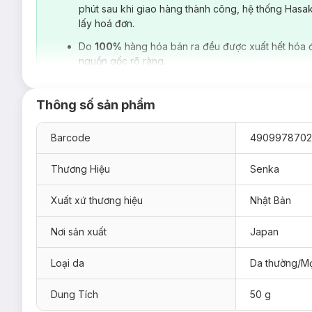
phút sau khi giao hàng thành công, hệ thống Hasa
lấy hoá đơn.
Do
100%
hàng hóa bán ra đều được xuất hết hóa 
nguồn gốc rõ ràng.
Thông số sản phẩm
Barcode
4909978702
Thương Hiệu
Senka
Xuất xứ thương hiệu
Nhật Bản
Nơi sản xuất
Japan
Loại da phù hợp:
Loại da
Da thường/Mọ
Sản phẩm phù hợp với mọi loại da kể cả da nhạy cảm.
Dung Tích
50 g
Giải pháp tình trạng: