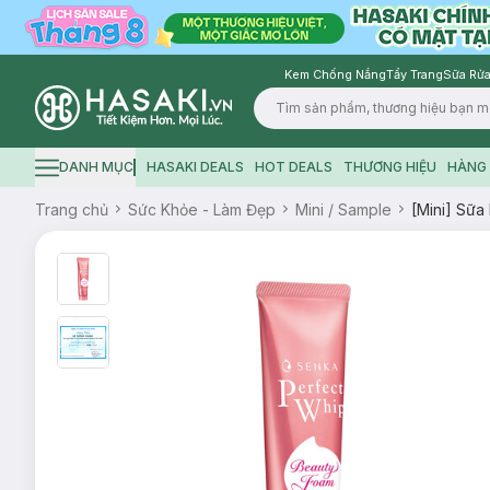
Kem Chống Nắng
Tẩy Trang
Sữa Rửa
Logo
DANH MỤC
HASAKI DEALS
HOT DEALS
THƯƠNG HIỆU
HÀNG 
Hamburger icon
Trang chủ
Sức Khỏe - Làm Đẹp
Mini / Sample
[Mini] Sữ