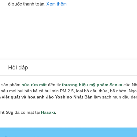
ở bước thanh toán.
Xem thêm
Hỏi đáp
à sản phẩm
sữa rửa mặt
đến từ
thương hiệu mỹ phẩm Senka
của Nhậ
 sâu mọi bụi bẩn kể cả bụi mịn PM 2.5, loại bỏ dầu thừa, bã nhờn. Ngo
 việt quất và hoa anh đào Yoshino Nhật Bản
làm sạch mụn đầu đen,
ght 50g
đã có mặt tại
Hasaki
.