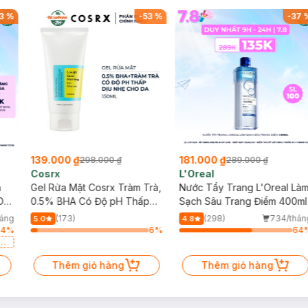
3
%
-
53
%
-
37
139.000 ₫
181.000 ₫
298.000 ₫
289.000 ₫
Cosrx
L'Oreal
h
Gel Rửa Mặt Cosrx Tràm Trà,
Nước Tẩy Trang L'Oreal Là
Da
0.5% BHA Có Độ pH Thấp
Sạch Sâu Trang Điểm 400ml
150ml
háng
(173)
(298)
734/thán
5.0
4.8
64
%
6
%
64
a
Thêm giỏ hàng
Thêm giỏ hàng