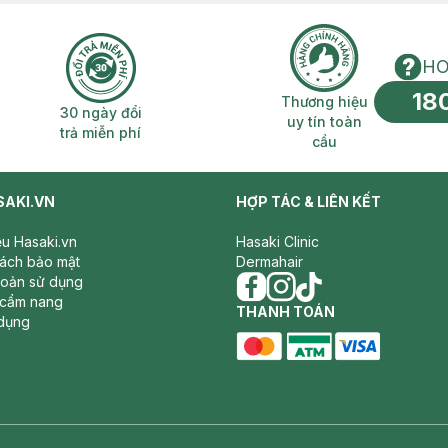
ớt.
HO
18
n phí 2H
30 ngày đổi trả miễn phí
Thương hiệu uy 
Thương hiệu
30 ngày đổi
uy tín toàn
trả miễn phí
cầu
SAKI.VN
HỢP TÁC & LIÊN KẾT
iệu Hasaki.vn
Hasaki Clinic
sách bảo mật
Dermahair
hoản sử dụng
 cẩm nang
facebook
THANH TOÁN
instagram
tiktok
dụng
master card
ATM card
visa card