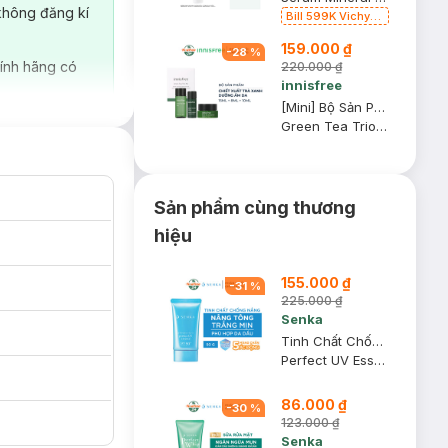
không đăng kí
Bill 599K Vichy
tặng Ly thủy tinh
159.000 ₫
trị giá 200K (SL
-
28
%
có hạn)
ính hãng có
220.000 ₫
innisfree
[Mini] Bộ Sản Phẩm Innisfree Dưỡng Ẩm Da Từ Trà Xanh 3 Món
Green Tea Trio Kit
Sản phẩm cùng thương
hiệu
155.000 ₫
-
31
%
225.000 ₫
Senka
Tinh Chất Chống Nắng Senka Nâng Tông Sáng Mượt Da Dầu 50g
Perfect UV Essence SPF50+ PA++++
86.000 ₫
-
30
%
123.000 ₫
Senka