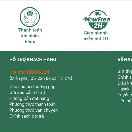
Nơi khô ráo thoáng mát.
Tránh ánh nắng trực tiếp, nơi có nhiệt độ cao hoặc ẩm ư
Đậy nắp kín sau khi sử dụng.
Thông số sản phẩm:
Thanh toán khi nhận hàng
Giao nhanh miễ
Thanh toán
Giao nhanh
khi nhận
Dung tích: 5
0g
miễn phí 2H
hàng
Thương hiệu:
Senka
Xuất xứ thương hiệu:
Nhật Bản
HỖ TRỢ KHÁCH HÀNG
VỀ HA
Giới th
Hotline:
1800 6324
Chính 
(Miễn phí , 08-22h kể cả T7, CN)
Điều k
Các câu hỏi thường gặp
Hasaki
Gửi yêu cầu hỗ trợ
Tuyển 
Hướng dẫn đặt hàng
Liên hệ
Phương thức thanh toán
Phương thức vận chuyển
Chính sách đổi trả