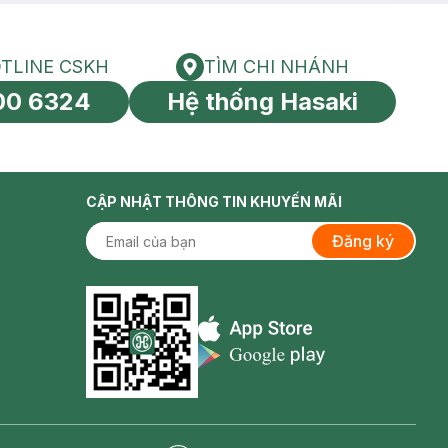
TLINE CSKH
TÌM CHI NHÁNH
HOTLINE CSKH
Tìm chi nhánh
00 6324
Hệ thống Hasaki
tín toàn cầu
CẬP NHẬT THÔNG TIN KHUYẾN MÃI
Đăng ký
Appstore icon
Goolge Play icon