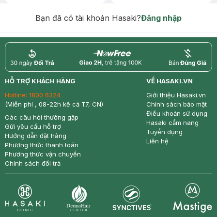
Chống Nắng 7g trị giá 30K (SL có
hạn)
Bạn đã có tài khoản Hasaki?
Đăng nhập
return
nowfree
price
HỖ TRỢ KHÁCH HÀNG
VỀ HASAKI.VN
Hotline:
1800 6324
Giới thiệu Hasaki.vn
(Miễn phí , 08-22h kể cả T7, CN)
Chính sách bảo mật
Điều khoản sử dụng
Các câu hỏi thường gặp
Hasaki cẩm nang
Gửi yêu cầu hỗ trợ
Tuyển dụng
Hướng dẫn đặt hàng
Liên hệ
Phương thức thanh toán
Phương thức vận chuyển
Chính sách đổi trả
Synctives
Clinic
Dermahair