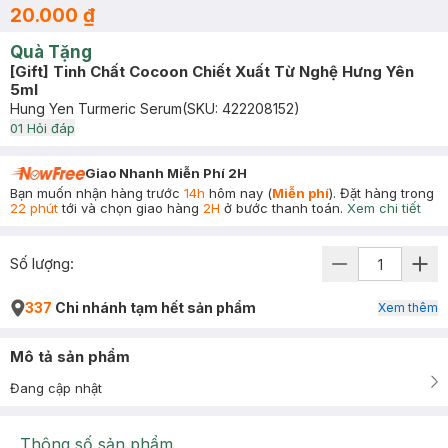
20.000 ₫
Quà Tặng
[Gift] Tinh Chất Cocoon Chiết Xuất Từ Nghệ Hưng Yên
5ml
Hung Yen Turmeric Serum
(SKU:
422208152
)
0
1
Hỏi đáp
Giao Nhanh Miễn Phí 2H
Bạn muốn nhận hàng trước
14h
hôm nay (
Miễn phí
). Đặt hàng trong
22 phút
tới và chọn giao hàng
2H
ở bước thanh toán.
Xem chi tiết
Số lượng:
337
Chi nhánh tạm hết sản phẩm
Xem thêm
Mô tả sản phẩm
Đang cập nhật
Thông số sản phẩm