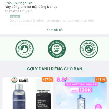
Trần Thị Ngọc Giàu
Này dùng cho da mặt đúng k shop
2022-07-24
Thích
0
Hasaki
Dạ chào bạn, sản phẩm sử dụng cho vùng mặt bạn nhé
2022-07-24
Thích
0
Xem tất cả
GỢI Ý DÀNH RIÊNG CHO BẠN
-
57
%
-
48
%