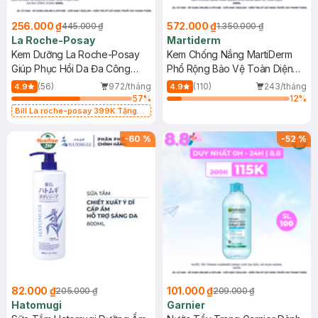
256.000 ₫
572.000 ₫
445.000 ₫
1.350.000 ₫
La Roche-Posay
Martiderm
Kem Dưỡng La Roche-Posay
Kem Chống Nắng MartiDerm
Giúp Phục Hồi Da Đa Công
Phổ Rộng Bảo Vệ Toàn Diện
Dụng 40ml
40ml
(56)
972/tháng
(110)
243/tháng
4.9
4.9
57
%
12
%
Bill La roche-posay 399K Tặng
Gel rửa mặt da dầu nhạy cảm 50ml
(SL có hạn)
-
60
%
-
52
%
82.000 ₫
101.000 ₫
205.000 ₫
209.000 ₫
Hatomugi
Garnier