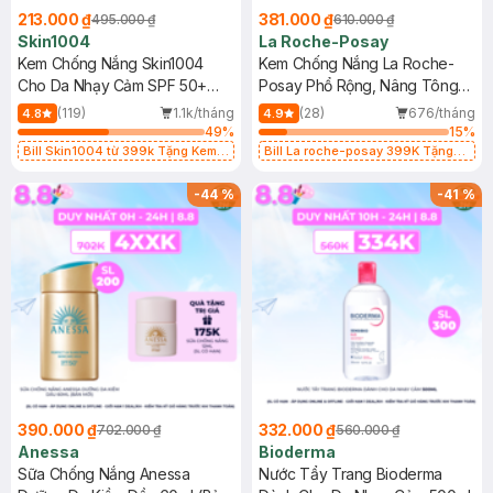
213.000 ₫
381.000 ₫
495.000 ₫
610.000 ₫
Skin1004
La Roche-Posay
Kem Chống Nắng Skin1004
Kem Chống Nắng La Roche-
Cho Da Nhạy Cảm SPF 50+
Posay Phổ Rộng, Nâng Tông
50ml
Kiềm Dầu 50ml
(119)
1.1k/tháng
(28)
676/tháng
4.8
4.9
49
%
15
%
Bill Skin1004 từ 399k Tặng Kem
Bill La roche-posay 399K Tặng
Chống Nắng Cho Da Nhạy Cảm
Gel rửa mặt da dầu nhạy cảm 50ml
SPF 50+ 20ml (SL Có Hạn)
(SL có hạn)
-
44
%
-
41
%
390.000 ₫
332.000 ₫
702.000 ₫
560.000 ₫
Anessa
Bioderma
Sữa Chống Nắng Anessa
Nước Tẩy Trang Bioderma