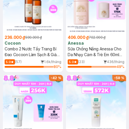
236.000 ₫
406.000 ₫
590.000 ₫
702.000 ₫
Cocoon
Anessa
Combo 2 Nước Tẩy Trang Bí
Sữa Chống Nắng Anessa Cho
Đao Cocoon Làm Sạch & Giảm
Da Nhạy Cảm & Trẻ Em 60ml
Dầu 500ml
(Mới)
(57)
1.6k/tháng
(23)
436/tháng
5.0
5.0
80
%
49
%
-
42
%
-
58
%