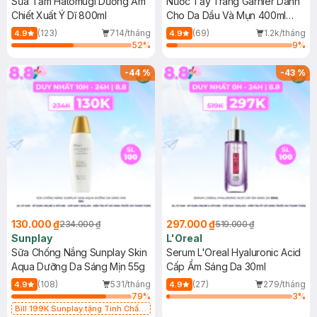
Sữa Tắm Hatomugi Dưỡng Ẩm
Nước Tẩy Trang Garnier Dành
Chiết Xuất Ý Dĩ 800ml
Cho Da Dầu Và Mụn 400ml
(Mới)
(123)
714/tháng
(69)
1.2k/tháng
4.9
4.9
52
%
9
%
-
44
%
-
43
%
130.000 ₫
297.000 ₫
234.000 ₫
519.000 ₫
Sunplay
L'Oreal
Sữa Chống Nắng Sunplay Skin
Serum L'Oreal Hyaluronic Acid
Aqua Dưỡng Da Sáng Mịn 55g
Cấp Ẩm Sáng Da 30ml
(108)
531/tháng
(27)
279/tháng
4.9
4.9
79
%
3
%
Bill 199K Sunplay tặng Tinh Chất