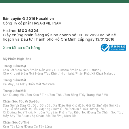
Mastige
Bản quyền © 2016 Hasaki.vn
Công Ty cổ phần HASAKI VIETNAM
Hotline:
1800 6324
Giấy chứng nhận Đăng ký Kinh doanh số 0313612829 do Sở Kế
hoạch và Đầu tư Thành phố Hồ Chí Minh cấp ngày 13/01/2016
Xem tất cả cửa hàng
Mỹ Phẩm High-End
Trang Điểm Mặt
Kem Lót
/
Kem Nền
/
Phấn Nền
/
BB / CC Cream
/
Phấn Nước Cushion
/
Che Khuyết Điểm
/
Má Hồng
/
Tạo Khối / Highlight
/
Phấn Phủ
/
Xịt Khoá Makeup
Trang Điểm Mắt
Kẻ Mày
/
Kẻ Mắt
/
Phấn Mắt
/
Mascara
Trang Điểm Môi
Son Dưỡng Môi
/
Son Kem / Tint
/
Son Thỏi
/
Son Bóng
/
Tẩy Trang Mắt / Môi
Chăm Sóc Tóc Và Da Đầu
Dầu Gội Và Dầu Xả
/
Dầu Gội
/
Dầu Xả
/
Dầu Gội Khô
/
Dầu Gội Xả 2in1
/
Bộ Gội Xả
/
Tẩy Tế Bào Chết Da Đầu
/
Mặt Nạ / Kem Ủ Tóc
/
Serum / Dầu Dưỡng Tóc
/
Xịt Dưỡng Tóc
/
Thuốc Nhuộm Tóc
/
Sản Phẩm Tạo Kiểu Tóc
/
Dụng Cụ Chăm Sóc Tóc
/
Máy Sấy Tóc
/
Lược
/
Bộ Chăm Sóc Tóc
/
Phụ Kiện Tóc
Chăm Sóc Cơ Thể
Kem Tẩy Lông
/
Dụng Cụ Tẩy Lông