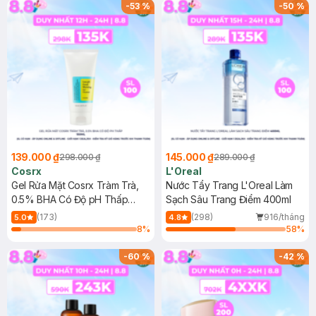
-
53
%
-
50
%
139.000 ₫
145.000 ₫
298.000 ₫
289.000 ₫
Cosrx
L'Oreal
Gel Rửa Mặt Cosrx Tràm Trà,
Nước Tẩy Trang L'Oreal Làm
0.5% BHA Có Độ pH Thấp
Sạch Sâu Trang Điểm 400ml
150ml
(173)
(298)
916/tháng
5.0
4.8
8
%
58
%
-
60
%
-
42
%