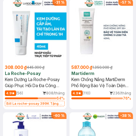
-
31
%
-
57
%
308.000 ₫
587.000 ₫
445.000 ₫
1.350.000 ₫
La Roche-Posay
Martiderm
Kem Dưỡng La Roche-Posay
Kem Chống Nắng MartiDerm
Giúp Phục Hồi Da Đa Công
Phổ Rộng Bảo Vệ Toàn Diện
Dụng 40ml
40ml
(56)
808/tháng
(110)
236/tháng
4.9
4.9
64
%
76
%
Bill La roche-posay 399K Tặng
Gel rửa mặt da dầu nhạy cảm 50ml
(SL có hạn)
-
60
%
-
38
%