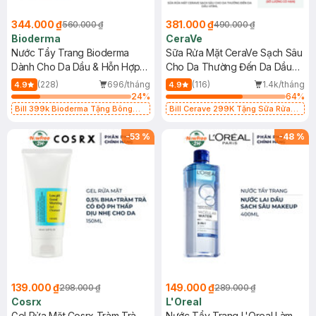
344.000 ₫
381.000 ₫
560.000 ₫
490.000 ₫
Bioderma
CeraVe
Nước Tẩy Trang Bioderma
Sữa Rửa Mặt CeraVe Sạch Sâu
Dành Cho Da Dầu & Hỗn Hợp
Cho Da Thường Đến Da Dầu
500ml
473ml
(228)
696/tháng
(116)
1.4k/tháng
4.9
4.9
24
%
64
%
Bill 399k Bioderma Tặng Bông
Bill Cerave 299K Tặng Sữa Rửa
Tẩy Trang Hộp 50 Miếng (SL có
Mặt Cerave 30ml (SL có hạn)
hạn)
-
53
%
-
48
%
139.000 ₫
149.000 ₫
298.000 ₫
289.000 ₫
Cosrx
L'Oreal
Gel Rửa Mặt Cosrx Tràm Trà,
Nước Tẩy Trang L'Oreal Làm