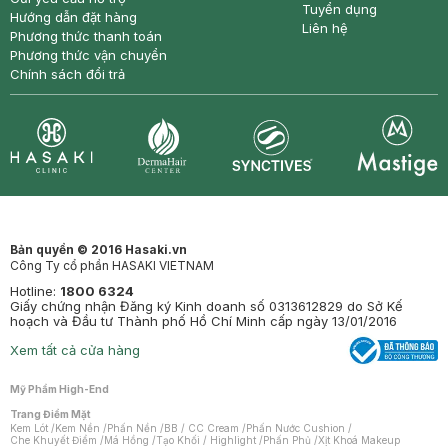
Tuyển dụng
Hướng dẫn đặt hàng
Liên hệ
Phương thức thanh toán
Phương thức vận chuyển
Chính sách đổi trả
Synctives
Clinic
Dermahair
Mastige
Bản quyền © 2016 Hasaki.vn
Công Ty cổ phần HASAKI VIETNAM
Hotline:
1800 6324
Giấy chứng nhận Đăng ký Kinh doanh số 0313612829 do Sở Kế
hoạch và Đầu tư Thành phố Hồ Chí Minh cấp ngày 13/01/2016
Xem tất cả cửa hàng
Mỹ Phẩm High-End
Trang Điểm Mặt
Kem Lót
/
Kem Nền
/
Phấn Nền
/
BB / CC Cream
/
Phấn Nước Cushion
/
Che Khuyết Điểm
/
Má Hồng
/
Tạo Khối / Highlight
/
Phấn Phủ
/
Xịt Khoá Makeup