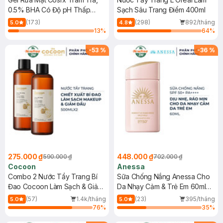
0.5% BHA Có Độ pH Thấp
Sạch Sâu Trang Điểm 400ml
150ml
(173)
(298)
892/tháng
5.0
4.8
13
%
64
%
-
53
%
-
36
%
275.000 ₫
448.000 ₫
590.000 ₫
702.000 ₫
Cocoon
Anessa
Combo 2 Nước Tẩy Trang Bí
Sữa Chống Nắng Anessa Cho
Đao Cocoon Làm Sạch & Giảm
Da Nhạy Cảm & Trẻ Em 60ml
Dầu 500ml
(Mới)
(57)
1.4k/tháng
(23)
395/tháng
5.0
5.0
76
%
35
%