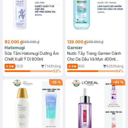
82.000 ₫
129.000 ₫
205.000 ₫
209.000 ₫
Hatomugi
Garnier
Sữa Tắm Hatomugi Dưỡng Ẩm
Nước Tẩy Trang Garnier Dành
Chiết Xuất Ý Dĩ 800ml
Cho Da Dầu Và Mụn 400ml
(Mới)
(123)
714/tháng
(69)
935/tháng
4.9
4.9
53
%
64
%
-
35
%
-
42
%