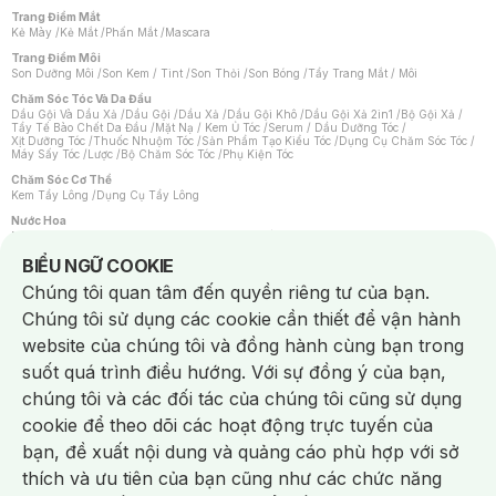
Trang Điểm Mắt
Kẻ Mày
/
Kẻ Mắt
/
Phấn Mắt
/
Mascara
Trang Điểm Môi
Son Dưỡng Môi
/
Son Kem / Tint
/
Son Thỏi
/
Son Bóng
/
Tẩy Trang Mắt / Môi
Chăm Sóc Tóc Và Da Đầu
Dầu Gội Và Dầu Xả
/
Dầu Gội
/
Dầu Xả
/
Dầu Gội Khô
/
Dầu Gội Xả 2in1
/
Bộ Gội Xả
/
Tẩy Tế Bào Chết Da Đầu
/
Mặt Nạ / Kem Ủ Tóc
/
Serum / Dầu Dưỡng Tóc
/
Xịt Dưỡng Tóc
/
Thuốc Nhuộm Tóc
/
Sản Phẩm Tạo Kiểu Tóc
/
Dụng Cụ Chăm Sóc Tóc
/
Máy Sấy Tóc
/
Lược
/
Bộ Chăm Sóc Tóc
/
Phụ Kiện Tóc
Chăm Sóc Cơ Thể
Kem Tẩy Lông
/
Dụng Cụ Tẩy Lông
Nước Hoa
Nước Hoa Nữ
/
Nước Hoa Nam
/
Nước Hoa Cao Cấp
/
Xịt Thơm Toàn Thân
/
Nước Hoa Vùng Kín
Notice about cookies usage
BIỂU NGỮ COOKIE
Chăm Sóc Cá Nhân
Chúng tôi quan tâm đến quyền riêng tư của bạn.
Chống Muỗi
/
Khẩu Trang
/
Máy Massage
/
Mặt Nạ Xông Hơi
/
Nước Rửa Tay
/
Sản Phẩm Chăm Sóc Khác
/
Bàn Chải Đánh Răng
/
Bàn Chải Điện
/
Chúng tôi sử dụng các cookie cần thiết để vận hành
Hỗ Trợ Trắng Răng
/
Kem Đánh Răng
/
Máy Tăm Nước
/
Nước Súc Miệng
/
Tăm / Chỉ Nha Khoa
/
Xịt Thơm Miệng
/
Dung Dịch Vệ Sinh
/
Dưỡng Vùng Kín
/
website của chúng tôi và đồng hành cùng bạn trong
Khăn Ướt Vệ Sinh Vùng Kín
/
Băng Vệ Sinh
/
Tampon
/
Bọt Cạo Râu
/
Dao Cạo Râu
/
Máy Cạo Râu
suốt quá trình điều hướng. Với sự đồng ý của bạn,
Vấn Đề Về Da
chúng tôi và các đối tác của chúng tôi cũng sử dụng
Da Dầu / Lỗ Chân Lông To
/
Da Khô / Mất Nước
/
Da Lão Hóa
/
Da Mụn
/
Da Nhạy Cảm / Kích Ứng
/
Da Xỉn Màu
/
Thâm / Nám / Tàn Nhang
/
cookie để theo dõi các hoạt động trực tuyến của
Quầng Thâm & Bọng Mắt
/
Sẹo
/
Viêm Da Cơ Địa
bạn, đề xuất nội dung và quảng cáo phù hợp với sở
Dụng Cụ / Phụ Kiện Chăm Sóc Da
Chat i
Bông Tẩy Trang
/
Khăn Lau Mặt Khô
/
Dụng Cụ / Máy Rửa Mặt
/
Máy Chăm Sóc Da
/
thích và ưu tiên của bạn cũng như các chức năng
Dụng Cụ Chăm Sóc Khác