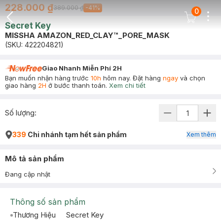
228.000 ₫
389.000 ₫
-
41
%
0
Dots
Cart Icon
Secret Key
Back Icon
MISSHA AMAZON_RED_CLAY™_PORE_MASK
(SKU:
422204821
)
Giao Nhanh Miễn Phí 2H
Bạn muốn nhận hàng trước
10h
hôm nay. Đặt hàng
ngay
và chọn
giao hàng
2H
ở bước thanh toán.
Xem chi tiết
Số lượng:
339
Chi nhánh tạm hết sản phẩm
Xem thêm
Mô tả sản phẩm
Đang cập nhật
Thông số sản phẩm
Thương Hiệu
Secret Key