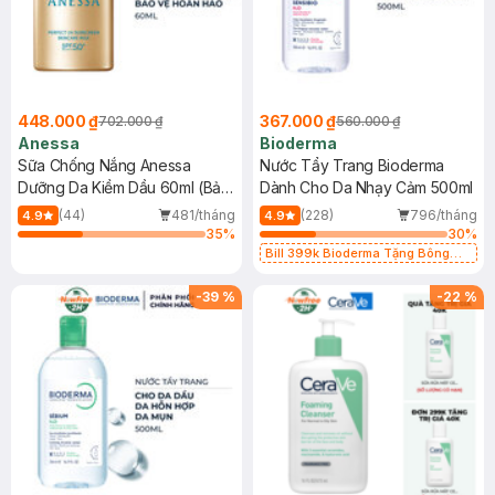
448.000 ₫
367.000 ₫
702.000 ₫
560.000 ₫
Anessa
Bioderma
Sữa Chống Nắng Anessa
Nước Tẩy Trang Bioderma
Dưỡng Da Kiềm Dầu 60ml (Bản
Dành Cho Da Nhạy Cảm 500ml
Mới)
(44)
481/tháng
(228)
796/tháng
4.9
4.9
35
%
30
%
Bill 399k Bioderma Tặng Bông
Tẩy Trang Hộp 50 Miếng (SL có
hạn)
-
39
%
-
22
%