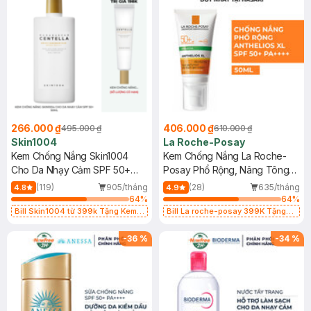
266.000 ₫
406.000 ₫
495.000 ₫
610.000 ₫
Skin1004
La Roche-Posay
Kem Chống Nắng Skin1004
Kem Chống Nắng La Roche-
Cho Da Nhạy Cảm SPF 50+
Posay Phổ Rộng, Nâng Tông
50ml
Kiềm Dầu 50ml
(119)
905/tháng
(28)
635/tháng
4.8
4.9
64
%
64
%
Bill Skin1004 từ 399k Tặng Kem
Bill La roche-posay 399K Tặng
Chống Nắng Cho Da Nhạy Cảm
Gel rửa mặt da dầu nhạy cảm 50ml
SPF 50+ 20ml (SL Có Hạn)
(SL có hạn)
-
36
%
-
34
%