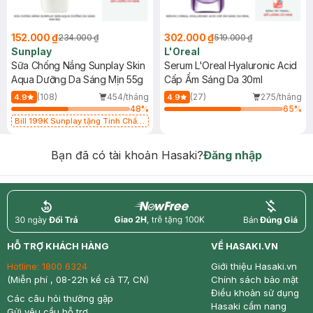
152.000 ₫
302.000 ₫
234.000 ₫
519.000 ₫
Sunplay
L'Oreal
Sữa Chống Nắng Sunplay Skin
Serum L'Oreal Hyaluronic Acid
Aqua Dưỡng Da Sáng Mịn 55g
Cấp Ẩm Sáng Da 30ml
(108)
454/tháng
(27)
275/tháng
4.9
4.9
48
%
65
%
Bill 199K Sunplay tặng Tinh Chất
Chống Nắng 7g trị giá 30K (SL có
hạn)
Bạn đã có tài khoản Hasaki?
Đăng nhập
return
nowfree
price
HỖ TRỢ KHÁCH HÀNG
VỀ HASAKI.VN
Hotline:
1800 6324
Giới thiệu Hasaki.vn
(Miễn phí , 08-22h kể cả T7, CN)
Chính sách bảo mật
Điều khoản sử dụng
Các câu hỏi thường gặp
Hasaki cẩm nang
Gửi yêu cầu hỗ trợ