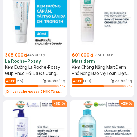
308.000 ₫
601.000 ₫
445.000 ₫
1.350.000 ₫
La Roche-Posay
Martiderm
Kem Dưỡng La Roche-Posay
Kem Chống Nắng MartiDerm
Giúp Phục Hồi Da Đa Công
Phổ Rộng Bảo Vệ Toàn Diện
Dụng 40ml
40ml
(56)
808/tháng
(110)
231/tháng
4.9
4.9
64
%
62
%
Bill La roche-posay 399K Tặng
Gel rửa mặt da dầu nhạy cảm 50ml
(SL có hạn)
-
60
%
-
39
%