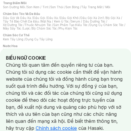
Trang Điểm Môi
Son Dưỡng Môi
/
Son Kem / Tint
/
Son Thỏi
/
Son Bóng
/
Tẩy Trang Mắt / Môi
Chăm Sóc Tóc Và Da Đầu
Dầu Gội Và Dầu Xả
/
Dầu Gội
/
Dầu Xả
/
Dầu Gội Khô
/
Dầu Gội Xả 2in1
/
Bộ Gội Xả
/
Tẩy Tế Bào Chết Da Đầu
/
Mặt Nạ / Kem Ủ Tóc
/
Serum / Dầu Dưỡng Tóc
/
Xịt Dưỡng Tóc
/
Thuốc Nhuộm Tóc
/
Sản Phẩm Tạo Kiểu Tóc
/
Dụng Cụ Chăm Sóc Tóc
/
Máy Sấy Tóc
/
Lược
/
Bộ Chăm Sóc Tóc
/
Phụ Kiện Tóc
Chăm Sóc Cơ Thể
Kem Tẩy Lông
/
Dụng Cụ Tẩy Lông
Nước Hoa
Nước Hoa Nữ
/
Nước Hoa Nam
/
Nước Hoa Cao Cấp
/
Xịt Thơm Toàn Thân
/
Nước Hoa Vùng Kín
Notice about cookies usage
BIỂU NGỮ COOKIE
Chăm Sóc Cá Nhân
Chúng tôi quan tâm đến quyền riêng tư của bạn.
Chống Muỗi
/
Khẩu Trang
/
Máy Massage
/
Mặt Nạ Xông Hơi
/
Nước Rửa Tay
/
Sản Phẩm Chăm Sóc Khác
/
Bàn Chải Đánh Răng
/
Bàn Chải Điện
/
Chúng tôi sử dụng các cookie cần thiết để vận hành
Hỗ Trợ Trắng Răng
/
Kem Đánh Răng
/
Máy Tăm Nước
/
Nước Súc Miệng
/
Tăm / Chỉ Nha Khoa
/
Xịt Thơm Miệng
/
Dung Dịch Vệ Sinh
/
Dưỡng Vùng Kín
/
website của chúng tôi và đồng hành cùng bạn trong
Khăn Ướt Vệ Sinh Vùng Kín
/
Băng Vệ Sinh
/
Tampon
/
Bọt Cạo Râu
/
Dao Cạo Râu
/
Máy Cạo Râu
suốt quá trình điều hướng. Với sự đồng ý của bạn,
Vấn Đề Về Da
chúng tôi và các đối tác của chúng tôi cũng sử dụng
Da Dầu / Lỗ Chân Lông To
/
Da Khô / Mất Nước
/
Da Lão Hóa
/
Da Mụn
/
Da Nhạy Cảm / Kích Ứng
/
Da Xỉn Màu
/
Thâm / Nám / Tàn Nhang
/
cookie để theo dõi các hoạt động trực tuyến của
Quầng Thâm & Bọng Mắt
/
Sẹo
/
Viêm Da Cơ Địa
bạn, đề xuất nội dung và quảng cáo phù hợp với sở
Dụng Cụ / Phụ Kiện Chăm Sóc Da
Chat i
Bông Tẩy Trang
/
Khăn Lau Mặt Khô
/
Dụng Cụ / Máy Rửa Mặt
/
Máy Chăm Sóc Da
/
thích và ưu tiên của bạn cũng như các chức năng
Dụng Cụ Chăm Sóc Khác
liên quan đến mạng xã hội. Để biết thêm thông tin,
hãy truy cập
Chính sách cookie
của Hasaki.