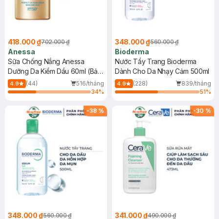
418.000 ₫
348.000 ₫
702.000 ₫
560.000 ₫
Anessa
Bioderma
Sữa Chống Nắng Anessa
Nước Tẩy Trang Bioderma
Dưỡng Da Kiềm Dầu 60ml (Bản
Dành Cho Da Nhạy Cảm 500ml
Mới)
(44)
516/tháng
(228)
839/tháng
4.9
4.9
34
%
51
%
-
38
%
-
30
%
348.000 ₫
341.000 ₫
560.000 ₫
490.000 ₫