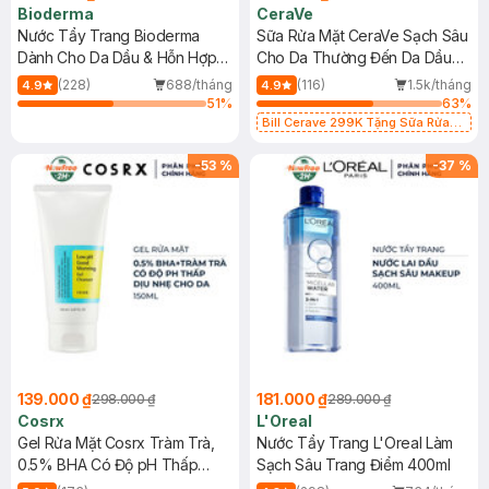
Bioderma
CeraVe
Nước Tẩy Trang Bioderma
Sữa Rửa Mặt CeraVe Sạch Sâu
Dành Cho Da Dầu & Hỗn Hợp
Cho Da Thường Đến Da Dầu
500ml
473ml
(228)
688/tháng
(116)
1.5k/tháng
4.9
4.9
51
%
63
%
Bill Cerave 299K Tặng Sữa Rửa
Mặt Cerave 30ml (SL có hạn)
-
53
%
-
37
%
139.000 ₫
181.000 ₫
298.000 ₫
289.000 ₫
Cosrx
L'Oreal
Gel Rửa Mặt Cosrx Tràm Trà,
Nước Tẩy Trang L'Oreal Làm
0.5% BHA Có Độ pH Thấp
Sạch Sâu Trang Điểm 400ml
150ml