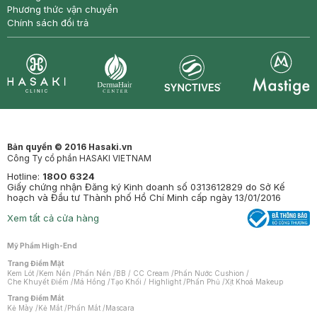
Phương thức vận chuyển
Chính sách đổi trả
Synctives
Clinic
Dermahair
Mastige
Bản quyền © 2016 Hasaki.vn
Công Ty cổ phần HASAKI VIETNAM
Hotline:
1800 6324
Giấy chứng nhận Đăng ký Kinh doanh số 0313612829 do Sở Kế
hoạch và Đầu tư Thành phố Hồ Chí Minh cấp ngày 13/01/2016
Xem tất cả cửa hàng
Mỹ Phẩm High-End
Trang Điểm Mặt
Kem Lót
/
Kem Nền
/
Phấn Nền
/
BB / CC Cream
/
Phấn Nước Cushion
/
Che Khuyết Điểm
/
Má Hồng
/
Tạo Khối / Highlight
/
Phấn Phủ
/
Xịt Khoá Makeup
Trang Điểm Mắt
Kẻ Mày
/
Kẻ Mắt
/
Phấn Mắt
/
Mascara