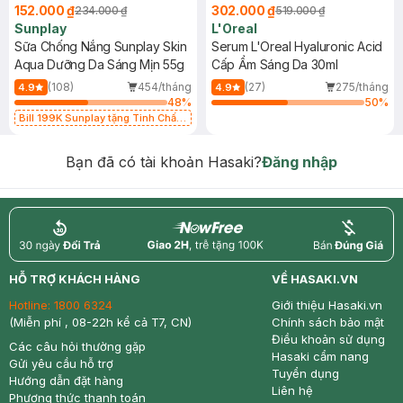
152.000 ₫
302.000 ₫
234.000 ₫
519.000 ₫
Sunplay
L'Oreal
Sữa Chống Nắng Sunplay Skin
Serum L'Oreal Hyaluronic Acid
Aqua Dưỡng Da Sáng Mịn 55g
Cấp Ẩm Sáng Da 30ml
(108)
454/tháng
(27)
275/tháng
4.9
4.9
48
%
50
%
Bill 199K Sunplay tặng Tinh Chất
Chống Nắng 7g trị giá 30K (SL có
hạn)
Bạn đã có tài khoản Hasaki?
Đăng nhập
return
nowfree
price
HỖ TRỢ KHÁCH HÀNG
VỀ HASAKI.VN
Hotline:
1800 6324
Giới thiệu Hasaki.vn
(Miễn phí , 08-22h kể cả T7, CN)
Chính sách bảo mật
Điều khoản sử dụng
Các câu hỏi thường gặp
Hasaki cẩm nang
Gửi yêu cầu hỗ trợ
Tuyển dụng
Hướng dẫn đặt hàng
Liên hệ
Phương thức thanh toán