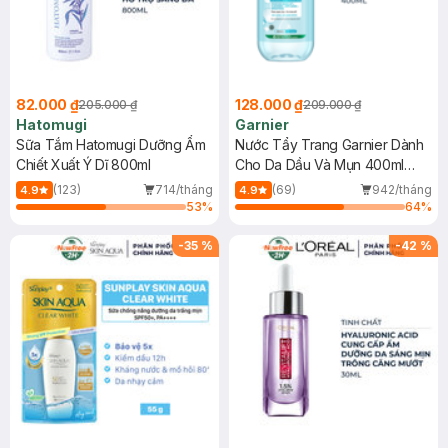
82.000 ₫
128.000 ₫
205.000 ₫
209.000 ₫
Hatomugi
Garnier
Sữa Tắm Hatomugi Dưỡng Ẩm
Nước Tẩy Trang Garnier Dành
Chiết Xuất Ý Dĩ 800ml
Cho Da Dầu Và Mụn 400ml
(Mới)
(123)
714/tháng
(69)
942/tháng
4.9
4.9
53
%
64
%
-
35
%
-
42
%