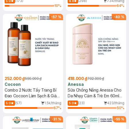
(173)
(298)
734/tháng
5.0
4.8
10
%
64
%
-
57
%
-
40
%
252.000 ₫
418.000 ₫
590.000 ₫
702.000 ₫
Cocoon
Anessa
Combo 2 Nước Tẩy Trang Bí
Sữa Chống Nắng Anessa Cho
Đao Cocoon Làm Sạch & Giảm
Da Nhạy Cảm & Trẻ Em 60ml
Dầu 500ml
(Mới)
(57)
1.5k/tháng
(23)
423/tháng
5.0
5.0
67
%
50
%
-
31
%
-
55
%