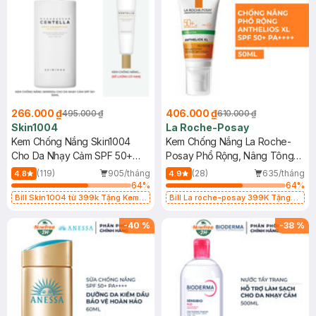
266.000 ₫
406.000 ₫
495.000 ₫
610.000 ₫
Skin1004
La Roche-Posay
Kem Chống Nắng Skin1004
Kem Chống Nắng La Roche-
Cho Da Nhạy Cảm SPF 50+
Posay Phổ Rộng, Nâng Tông
50ml
Kiềm Dầu 50ml
(119)
905/tháng
(28)
635/tháng
4.8
4.9
64
%
64
%
Bill Skin1004 từ 399k Tặng Kem
Bill La roche-posay 399K Tặng
Chống Nắng Cho Da Nhạy Cảm
Gel rửa mặt da dầu nhạy cảm 50ml
SPF 50+ 20ml (SL Có Hạn)
(SL có hạn)
-
40
%
-
38
%