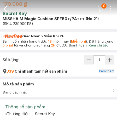
179.000 ₫
0
Dots
Cart Icon
Secret Key
Back Icon
MISSHA M Magic Cushion SPF50+/PA+++ (No.21)
(SKU:
239900118
)
Giao Nhanh Miễn Phí 2H
Bạn muốn nhận hàng trước
13h
hôm nay (
Miễn phí
). Đặt hàng trong
5 phút
tới và chọn giao hàng
2H
ở bước thanh toán.
Xem chi tiết
Số lượng:
339
Chi nhánh tạm hết sản phẩm
Xem thêm
Mô tả sản phẩm
Đang cập nhật
Thông số sản phẩm
Thương Hiệu
Secret Key