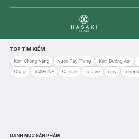
Clinic
TOP TÌM KIẾM
Kem Chống Nắng
Nước Tẩy Trang
Kem Dưỡng Ẩm
Obagi
VASELINE
Carslan
cerave
olay
toner k
DANH MỤC SẢN PHẨM