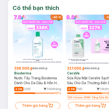
Có thể bạn thích
-
40
%
-
40
%
-
3
338.000 ₫
327.000 ₫
560.000 ₫
490.000 ₫
Bioderma
CeraVe
rma
Nước Tẩy Trang Bioderma
Sữa Rửa Mặt CeraVe Sạc
m
Dành Cho Da Dầu & Hỗn Hợp
Sâu Cho Da Thường Đến 
500ml
Dầu 473ml
/tháng
(228)
709/tháng
(116)
1.6k/t
4.9
4.9
83
%
51
%
Bill Cerave 299K Tặng Sữa Rử
Mặt Cerave 30ml (SL có hạn)
Thêm giỏ hàng
Thêm giỏ hàng