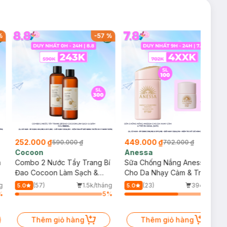
%
-
57
%
-
36
%
252.000 ₫
449.000 ₫
590.000 ₫
702.000 ₫
Cocoon
Anessa
m
Combo 2 Nước Tẩy Trang Bí
Sữa Chống Nắng Anessa
Đao Cocoon Làm Sạch &
Cho Da Nhạy Cảm & Trẻ Em
Giảm Dầu 500ml
60ml (Mới)
g
(57)
1.5k/tháng
(23)
394/tháng
5.0
5.0
%
5
%
64
%
Thêm giỏ hàng
Thêm giỏ hàng