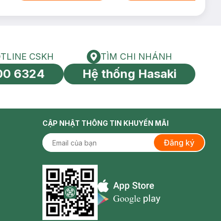
TLINE CSKH
TÌM CHI NHÁNH
HOTLINE CSKH
Tìm chi nhánh
00 6324
Hệ thống Hasaki
tín toàn cầu
CẬP NHẬT THÔNG TIN KHUYẾN MÃI
Đăng ký
Appstore icon
Goolge Play icon