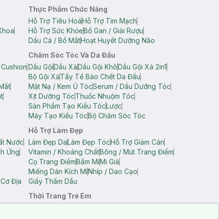
Thực Phẩm Chức Năng
Hỗ Trợ Tiêu Hoá
Hỗ Trợ Tim Mạch
Khoa
Hỗ Trợ Sức Khỏe
Bổ Gan / Giải Rượu
Dầu Cá / Bổ Mắt
Hoạt Huyết Dưỡng Não
Chăm Sóc Tóc Và Da Đầu
 Cushion
Dầu Gội
Dầu Xả
Dầu Gội Khô
Dầu Gội Xả 2in1
Bộ Gội Xả
Tẩy Tế Bào Chết Da Đầu
Mắt
Mặt Nạ / Kem Ủ Tóc
Serum / Dầu Dưỡng Tóc
t
Xịt Dưỡng Tóc
Thuốc Nhuộm Tóc
Sản Phẩm Tạo Kiểu Tóc
Lược
Máy Tạo Kiểu Tóc
Bộ Chăm Sóc Tóc
Hỗ Trợ Làm Đẹp
ất Nước
Làm Đẹp Da
Làm Đẹp Tóc
Hỗ Trợ Giảm Cân
ch Ứng
Vitamin / Khoáng Chất
Bông / Mút Trang Điểm
Cọ Trang Điểm
Bấm Mi
Mi Giả
Miếng Dán Kích Mí
Nhíp / Dao Cạo
 Cơ Địa
Giấy Thấm Dầu
Thời Trang Trẻ Em
op Nam
Áo Dây Trẻ Em
Áo Thun Trẻ Em
Áo Sát Nách Trẻ Em
Quần Short Trẻ Em