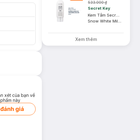
533.000 ₫
Secret Key
Kem Tắm Secret Key Dưỡng Sáng Da Mặt Và Cơ Thể 200g
Snow White Milky Pack
Xem thêm
ận xét của bạn về
 phẩm này
 đánh giá