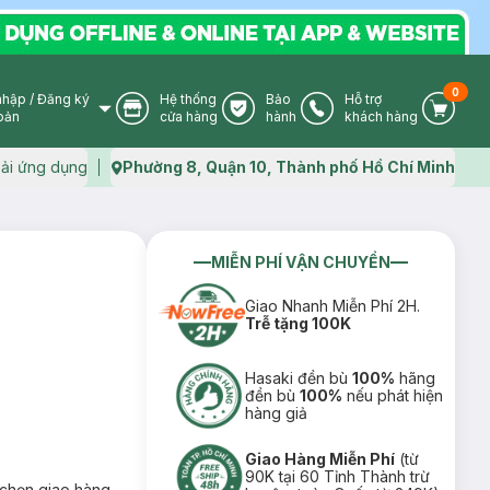
0
nhập
/
Đăng ký
Hệ thống
Bảo
Hỗ trợ
User Icon
Store Icon
Warranty Icon
Phone Icon
Cart I
oản
cửa hàng
hành
khách hàng
ải ứng dụng
Phường 8, Quận 10, Thành phố Hồ Chí Minh
Map icon
MIỄN PHÍ VẬN CHUYỂN
Giao Nhanh Miễn Phí 2H.
Trễ tặng 100K
Hasaki đền bù
100%
hãng
đền bù
100%
nếu phát hiện
hàng giả
Giao Hàng Miễn Phí
(từ
90K tại 60 Tỉnh Thành trừ
chọn giao hàng