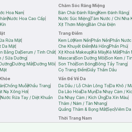
Chăm Sóc Răng Miệng
ớc Hoa Nam
Bàn Chải Đánh Răng
Kem Đánh Răng
Thân
Nước Hoa Cao Cấp
Nước Súc Miệng
Tăm Nước / Chỉ Nha 
Kín
Xịt Thơm Miệng
Bàn Chải Điện
Mặt
Trang Điểm
ữa Rửa Mặt
Kem Lót
Kem Nền
Phấn Nền
Phấn Nước
t Da Mặt
Che Khuyết Điểm
Má Hồng
Phấn Phủ
ân Bằng Da
Serum / Tinh Chất
Xịt Khoá Makeup
Kẻ Mày
Kẻ Mắt
Phấn 
n / Sữa Dưỡng
Mascara
Son Dưỡng Môi
Son Kem / Tin
 Dưỡng
Dưỡng Mắt
Dưỡng Môi
Son Thỏi
Son Bóng
Bông Tẩy Trang
Mặt
Cọ Trang Điểm
Giấy Thấm Dầu
 Khỏe
Vấn Đề Về Da
ân
Chống Muỗi
Khẩu Trang
Da Dầu / Lỗ Chân Lông To
Da Khô / M
t Nạ Xông Hơi
Da Lão Hóa
Da Mụn
Da Nhạy Cảm / Kí
g
Nước Rửa Tay / Diệt Khuẩn
Da Nhạy Cảm / Kích Ứng
Da Xỉn Màu
Thâm / Nám / Tàn Nhang
Quầng Thâm & Bọng Mắt
Sẹo
Viêm Da
Thời Trang Nam
ữ
Áo Hai Dây Nữ
Áo Polo Nữ
Áo Polo Nam
Áo Thun Nam
Áo Tank T
Tank Top Nữ
Quần Dài Nữ
Quần Lót Nam
Quần Short Nam