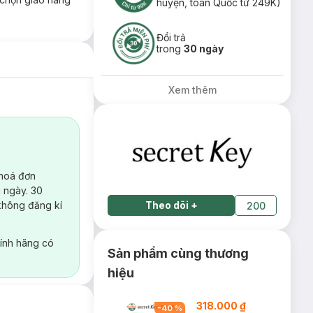
huyện, toàn Quốc từ 249K)
Đổi trả
trong
30 ngày
Xem thêm
 hoá đơn
 ngày. 30
không đăng kí
Theo dõi
+
200
ính hãng có
Sản phẩm cùng thương
hiệu
318.000 ₫
-
40
%