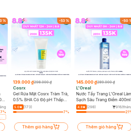
3
%
-
53
%
-
50
139.000 ₫
145.000 ₫
298.000 ₫
289.000 ₫
Cosrx
L'Oreal
h
Gel Rửa Mặt Cosrx Tràm Trà,
Nước Tẩy Trang L'Oreal Là
Da
0.5% BHA Có Độ pH Thấp
Sạch Sâu Trang Điểm 400ml
150ml
háng
(173)
(298)
916/thán
5.0
4.8
87
%
7
%
21
a
Thêm giỏ hàng
Thêm giỏ hàng