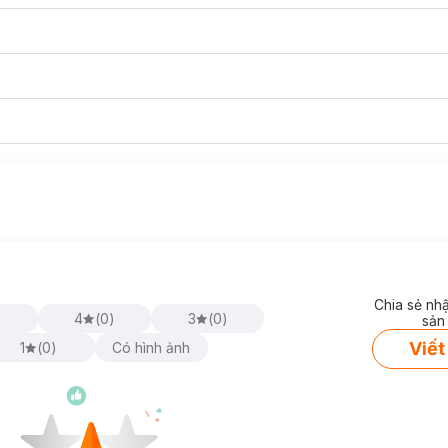
Chia sẻ nh
)
4
(
0
)
3
(
0
)
sản
Viết
1
(
0
)
Có hình ảnh