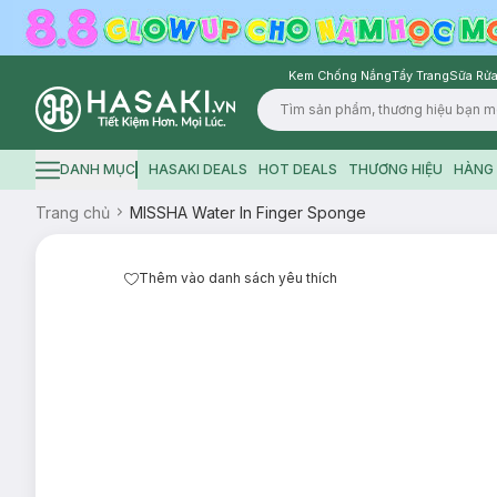
Kem Chống Nắng
Tẩy Trang
Sữa Rửa
Logo
DANH MỤC
HASAKI DEALS
HOT DEALS
THƯƠNG HIỆU
HÀNG 
Hamburger icon
Trang chủ
MISSHA Water In Finger Sponge
Thêm vào danh sách yêu thích