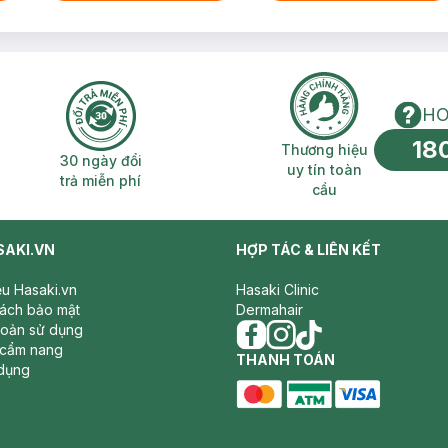
HO
18
n phí 2H
30 ngày đổi trả miễn phí
Thương hiệu uy 
Thương hiệu
30 ngày đổi
uy tín toàn
trả miễn phí
cầu
SAKI.VN
HỢP TÁC & LIÊN KẾT
iệu Hasaki.vn
Hasaki Clinic
sách bảo mật
Dermahair
hoản sử dụng
 cẩm nang
facebook
THANH TOÁN
instagram
tiktok
dụng
master card
ATM card
visa card