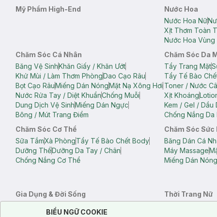
Mỹ Phẩm High-End
Nước Hoa
Nước Hoa Nữ
Nư
Xịt Thơm Toàn 
Nước Hoa Vùng 
Chăm Sóc Cá Nhân
Chăm Sóc Da 
Băng Vệ Sinh
Khăn Giấy / Khăn Ướt
Tẩy Trang Mặt
S
Khử Mùi / Làm Thơm Phòng
Dao Cạo Râu
Tẩy Tế Bào Chế
Bọt Cạo Râu
Miếng Dán Nóng
Mặt Nạ Xông Hơi
Toner / Nước C
Nước Rửa Tay / Diệt Khuẩn
Chống Muỗi
Xịt Khoáng
Lotio
Dung Dịch Vệ Sinh
Miếng Dán Ngực
Kem / Gel / Dầu
Bông / Mút Trang Điểm
Chống Nắng Da 
Chăm Sóc Cơ Thể
Chăm Sóc Sức
Sữa Tắm
Xà Phòng
Tẩy Tế Bào Chết Body
Băng Dán Cá Nh
Dưỡng Thể
Dưỡng Da Tay / Chân
Máy Massage
Mặ
Chống Nắng Cơ Thể
Miếng Dán Nón
Gia Dụng & Đời Sống
Thời Trang Nữ
Khăn Tắm
Bông Tắm / Phụ Kiện Tắm
Áo Crop Top N
Notice about cookies usage
Cookie Consent
BIỂU NGỮ COOKIE
Phụ Kiện Điện Thoại
Quạt Cầm Tay / Quạt Mini
Áo Thun Nữ
Áo 