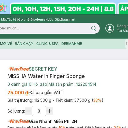
 Mặt
Tẩy tế bào chết
Bioderma
Nước Giặt
Bagsmart
Đăng 
Search icon
Tài kh
T
MỚI VỀ
BÁN CHẠY
CLINIC & SPA
DERMAHAIR
SECRET KEY
MISSHA Water In Finger Sponge
0
đánh giá
|
0
Hỏi đáp
|
Mã sản phẩm:
422204514
75.000 ₫
(Đã bao gồm VAT)
Giá thị trường:
112.500 ₫
- Tiết kiệm:
37.500 ₫
(
33
%
)
Số lượng:
Giao Nhanh Miễn Phí 2H
Bạn muốn nhận hàng trước
10h
ngày mai. Đặt hàng trước
24h
và 