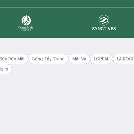
Synctives
Dermahair
Sữa Rửa Mặt
Bông Tẩy Trang
Mặt Nạ
LOREAL
LA ROC
lairs