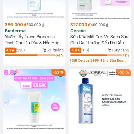
386.000 ₫
327.000 ₫
560.000 ₫
490.000 ₫
Bioderma
CeraVe
Nước Tẩy Trang Bioderma
Sữa Rửa Mặt CeraVe Sạch Sâu
Dành Cho Da Dầu & Hỗn Hợp
Cho Da Thường Đến Da Dầu
500ml
473ml
(228)
621/tháng
(116)
1.6k/tháng
4.9
4.9
64
%
71
%
Bill Cerave 299K Tặng Sữa Rửa
Mặt Cerave 30ml (SL có hạn)
-
53
%
-
50
%