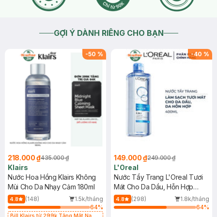
GỢI Ý DÀNH RIÊNG CHO BẠN
-
50
%
-
40
%
218.000 ₫
149.000 ₫
435.000 ₫
249.000 ₫
Klairs
L'Oreal
Nước Hoa Hồng Klairs Không
Nước Tẩy Trang L'Oreal Tươi
Mùi Cho Da Nhạy Cảm 180ml
Mát Cho Da Dầu, Hỗn Hợp
400ml
(148)
1.5k/tháng
(298)
1.8k/tháng
4.8
4.8
64
%
64
%
Bill Klairs từ 299k Tặng Mặt Nạ