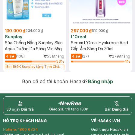
130.000 ₫
297.000 ₫
234.000 ₫
519.000 ₫
Sunplay
L'Oreal
Sữa Chống Nắng Sunplay Skin
Serum L'Oreal Hyaluronic Acid
Aqua Dưỡng Da Sáng Mịn 55g
Cấp Ẩm Sáng Da 30ml
(108)
531/tháng
(27)
279/tháng
4.9
4.9
53
%
4
%
Bill 199K Sunplay tặng Tinh Chất
Chống Nắng 7g trị giá 30K (SL có
hạn)
Bạn đã có tài khoản Hasaki?
Đăng nhập
return
nowfree
price
HỖ TRỢ KHÁCH HÀNG
VỀ HASAKI.VN
Hotline:
1800 6324
Giới thiệu Hasaki.vn