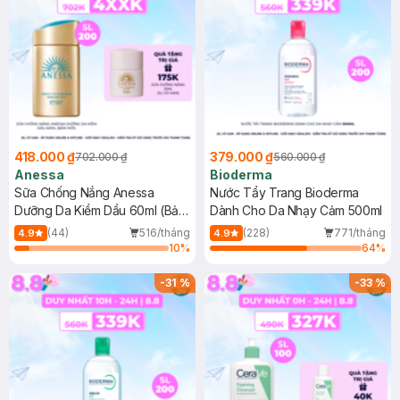
418.000 ₫
379.000 ₫
702.000 ₫
560.000 ₫
Anessa
Bioderma
Sữa Chống Nắng Anessa
Nước Tẩy Trang Bioderma
Dưỡng Da Kiềm Dầu 60ml (Bản
Dành Cho Da Nhạy Cảm 500ml
Mới)
(44)
516/tháng
(228)
771/tháng
4.9
4.9
10
%
64
%
-
31
%
-
33
%