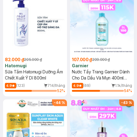
82.000 ₫
107.000 ₫
205.000 ₫
209.000 ₫
Hatomugi
Garnier
Sữa Tắm Hatomugi Dưỡng Ẩm
Nước Tẩy Trang Garnier Dành
Chiết Xuất Ý Dĩ 800ml
Cho Da Dầu Và Mụn 400ml
(Mới)
(123)
714/tháng
(69)
1.1k/tháng
4.9
4.9
52
%
54
%
-
44
%
-
43
%