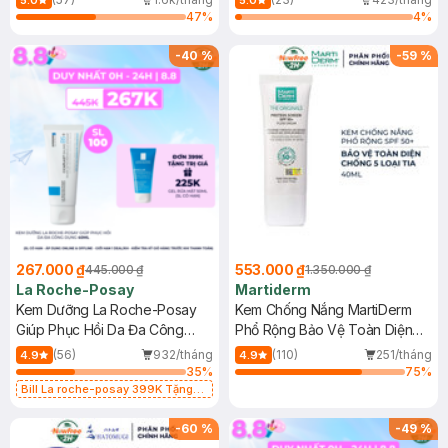
5.0
5.0
47
%
4
%
-
40
%
-
59
%
267.000 ₫
553.000 ₫
445.000 ₫
1.350.000 ₫
La Roche-Posay
Martiderm
Kem Dưỡng La Roche-Posay
Kem Chống Nắng MartiDerm
Giúp Phục Hồi Da Đa Công
Phổ Rộng Bảo Vệ Toàn Diện
Dụng 40ml
40ml
(56)
932/tháng
(110)
251/tháng
4.9
4.9
35
%
75
%
Bill La roche-posay 399K Tặng
Gel rửa mặt da dầu nhạy cảm 50ml
(SL có hạn)
-
60
%
-
49
%