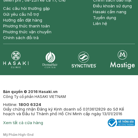
(Miễn phí , 08-22h kể cả T7, CN)
Chính sách bảo mật
Điều khoản sử dụng
Các câu hỏi thường gặp
Hasaki cẩm nang
Gửi yêu cầu hỗ trợ
Tuyển dụng
Hướng dẫn đặt hàng
Liên hệ
Phương thức thanh toán
Phương thức vận chuyển
Chính sách đổi trả
Synctives
Clinic
Dermahair
Mastige
Bản quyền © 2016 Hasaki.vn
Công Ty cổ phần HASAKI VIETNAM
Hotline:
1800 6324
Giấy chứng nhận Đăng ký Kinh doanh số 0313612829 do Sở Kế
hoạch và Đầu tư Thành phố Hồ Chí Minh cấp ngày 13/01/2016
Xem tất cả cửa hàng
Mỹ Phẩm High-End