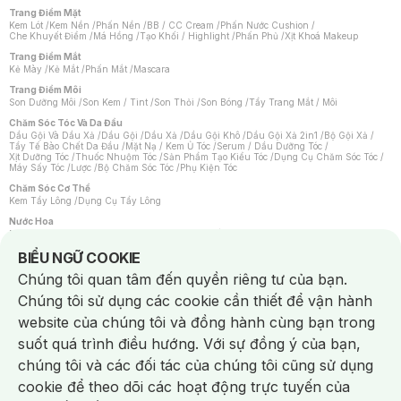
Trang Điểm Mặt
Kem Lót
/
Kem Nền
/
Phấn Nền
/
BB / CC Cream
/
Phấn Nước Cushion
/
Che Khuyết Điểm
/
Má Hồng
/
Tạo Khối / Highlight
/
Phấn Phủ
/
Xịt Khoá Makeup
Trang Điểm Mắt
Kẻ Mày
/
Kẻ Mắt
/
Phấn Mắt
/
Mascara
Trang Điểm Môi
Son Dưỡng Môi
/
Son Kem / Tint
/
Son Thỏi
/
Son Bóng
/
Tẩy Trang Mắt / Môi
Chăm Sóc Tóc Và Da Đầu
Dầu Gội Và Dầu Xả
/
Dầu Gội
/
Dầu Xả
/
Dầu Gội Khô
/
Dầu Gội Xả 2in1
/
Bộ Gội Xả
/
Tẩy Tế Bào Chết Da Đầu
/
Mặt Nạ / Kem Ủ Tóc
/
Serum / Dầu Dưỡng Tóc
/
Xịt Dưỡng Tóc
/
Thuốc Nhuộm Tóc
/
Sản Phẩm Tạo Kiểu Tóc
/
Dụng Cụ Chăm Sóc Tóc
/
Máy Sấy Tóc
/
Lược
/
Bộ Chăm Sóc Tóc
/
Phụ Kiện Tóc
Chăm Sóc Cơ Thể
Kem Tẩy Lông
/
Dụng Cụ Tẩy Lông
Nước Hoa
Nước Hoa Nữ
/
Nước Hoa Nam
/
Nước Hoa Cao Cấp
/
Xịt Thơm Toàn Thân
/
Nước Hoa Vùng Kín
Notice about cookies usage
BIỂU NGỮ COOKIE
Chăm Sóc Cá Nhân
Chúng tôi quan tâm đến quyền riêng tư của bạn.
Chống Muỗi
/
Khẩu Trang
/
Máy Massage
/
Mặt Nạ Xông Hơi
/
Nước Rửa Tay
/
Sản Phẩm Chăm Sóc Khác
/
Bàn Chải Đánh Răng
/
Bàn Chải Điện
/
Chúng tôi sử dụng các cookie cần thiết để vận hành
Hỗ Trợ Trắng Răng
/
Kem Đánh Răng
/
Máy Tăm Nước
/
Nước Súc Miệng
/
Tăm / Chỉ Nha Khoa
/
Xịt Thơm Miệng
/
Dung Dịch Vệ Sinh
/
Dưỡng Vùng Kín
/
website của chúng tôi và đồng hành cùng bạn trong
Khăn Ướt Vệ Sinh Vùng Kín
/
Băng Vệ Sinh
/
Tampon
/
Bọt Cạo Râu
/
Dao Cạo Râu
/
Máy Cạo Râu
suốt quá trình điều hướng. Với sự đồng ý của bạn,
Vấn Đề Về Da
chúng tôi và các đối tác của chúng tôi cũng sử dụng
Da Dầu / Lỗ Chân Lông To
/
Da Khô / Mất Nước
/
Da Lão Hóa
/
Da Mụn
/
Da Nhạy Cảm / Kích Ứng
/
Da Xỉn Màu
/
Thâm / Nám / Tàn Nhang
/
cookie để theo dõi các hoạt động trực tuyến của
Quầng Thâm & Bọng Mắt
/
Sẹo
/
Viêm Da Cơ Địa