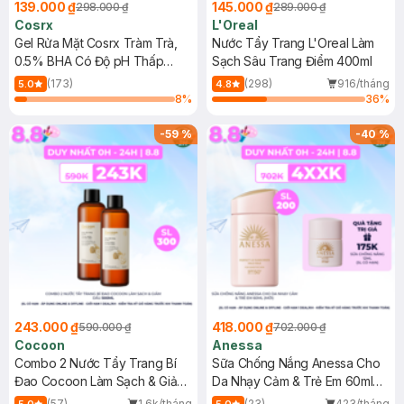
139.000 ₫
145.000 ₫
298.000 ₫
289.000 ₫
Cosrx
L'Oreal
Gel Rửa Mặt Cosrx Tràm Trà,
Nước Tẩy Trang L'Oreal Làm
0.5% BHA Có Độ pH Thấp
Sạch Sâu Trang Điểm 400ml
150ml
(173)
(298)
916/tháng
5.0
4.8
8
%
36
%
-
59
%
-
40
%
243.000 ₫
418.000 ₫
590.000 ₫
702.000 ₫
Cocoon
Anessa
Combo 2 Nước Tẩy Trang Bí
Sữa Chống Nắng Anessa Cho
Đao Cocoon Làm Sạch & Giảm
Da Nhạy Cảm & Trẻ Em 60ml
Dầu 500ml
(Mới)
(57)
1.6k/tháng
(23)
423/tháng