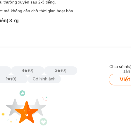
ại thường xuyên sau 2-3 tiếng.
 Moisture Rich
hiện đã có tại
Hasaki
gồm 3 tông màu:
ức mà không cần chờ thời gian hoạt hóa.
ên) 3.7g
Chia sẻ nh
)
4
(
0
)
3
(
0
)
sản
Viết
1
(
0
)
Có hình ảnh