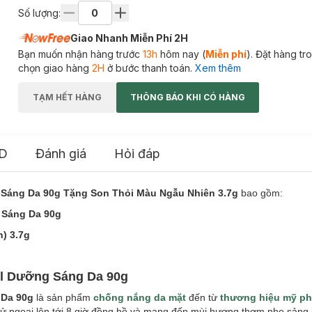
Số lượng:
Giao Nhanh Miễn Phí 2H
Bạn muốn nhận hàng trước
13h
hôm nay (
Miễn phí
). Đặt hàng t
chọn giao hàng
2H
ở bước thanh toán.
Xem thêm
TẠM HẾT HÀNG
THÔNG BÁO KHI CÓ HÀNG
D
Đánh giá
Hỏi đáp
 Sáng Da 90g Tặng Son Thỏi Màu Ngẫu Nhiên 3.7g
bao gồm:
 Sáng Da 90g
) 3.7g
el Dưỡng Sáng Da 90g
 Da 90g
là sản phẩm
chống nắng da mặt
đến từ
thương hiệu mỹ ph
a tử ngoại lên tới 8 giờ đồng hồ và mang đến mùi hương thơm nhẹ sảng