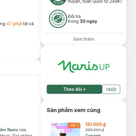
huyện, toàn Quốc từ 249K)
Đổi trả
trong
30 ngày
rong
47 phút
tới và
Xem thêm
Theo dõi
+
1402
Sản phẩm xem cùng
131.000 ₫
-
55
%
ẩm Naris
của
290.000 ₫
Cocoon
 khoái. Gel chống