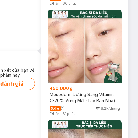
1 lần
|
60 phút
Timer Gray Icon
ận xét của bạn về
 phẩm này
 đánh giá
450.000 ₫
Mesoderm Dưỡng Sáng Vitamin
C-20% Vùng Mặt (Tây Ban Nha)
(1)
18.2k/tháng
5.0
1 lần
|
61 phút
Timer Gray Icon