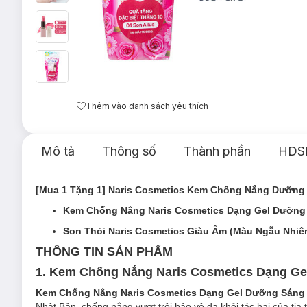
Thêm vào danh sách yêu thích
Mô tả
Thông số
Thành phần
HDS
[Mua 1 Tặng 1] Naris Cosmetics Kem Chống Nắng Dưỡng
Kem Chống Nắng Naris Cosmetics Dạng Gel Dưỡng
Son Thỏi Naris Cosmetics Giàu Ẩm (Màu Ngẫu Nhiên
THÔNG TIN SẢN PHẨM
1. Kem Chống Nắng Naris Cosmetics Dạng G
Kem Chống Nắng Naris Cosmetics Dạng Gel Dưỡng Sáng
Nhật Bản, chống nắng vượt trội bảo vệ da khỏi tác hại của ti