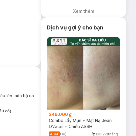
oàn máu, ngăn
Xem thêm
Dịch vụ gợi ý cho bạn
ều lên toàn bộ da
ếu có).
249.000 ₫
Combo Lấy Mụn + Mặt Nạ Jean
- Nhật Bản. Sản
D'Arcel + Chiếu ASSH
thức dưỡng ẩm
(18)
136.2k/tháng
4.9