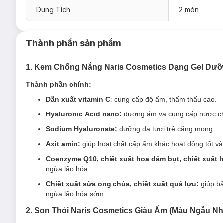
Dung Tích
2 món
Loại da phù hợp:
Thành phần sản phẩm
Sản phẩm thích hợp cho mọi loại da.
1. Kem Chống Nắng Naris Cosmetics Dạng Gel Dưỡ
Giải pháp cho tình trạng da:
Thành phần chính:
Thường xuyên tiếp xúc ánh nắng mặt trời.
Dẫn xuất vitamin C:
cung cấp độ ẩm, thẩm thấu cao.
Muốn sử dụng kem chống nắng kết hợp dưỡng da và tr
Hyaluronic Acid nano:
dưỡng ẩm và cung cấp nước cho
Ưu thế nổi bật:
Sodium Hyaluronate:
dưỡng da tươi trẻ căng mọng.
Dẫn xuất vitamin C
cung cấp độ ẩm, thẩm thấu cao.
Axit amin:
giúp hoạt chất cấp ẩm khác hoạt động tốt và
Hyaluronic Acid nano
dưỡng ẩm và cung cấp nước cho 
Coenzyme Q10, chiết xuất hoa dâm bụt, chiết xuất 
Sodium Hyaluronate
dưỡng da tươi trẻ căng mọng.
ngừa lão hóa.
Axit amin
là các yếu tố giữ ẩm tự nhiên. Đồng thời chún
Chiết xuất sữa ong chúa, chiết xuất quả lựu:
giúp bả
mướt và bóng khỏe.
ngừa lão hóa sớm.
Coenzyme Q10, chiết xuất hoa dâm bụt, chiết xuất 
2. Son Thỏi Naris Cosmetics Giàu Ẩm (Màu Ngẫu Nhi
ngừa lão hóa.