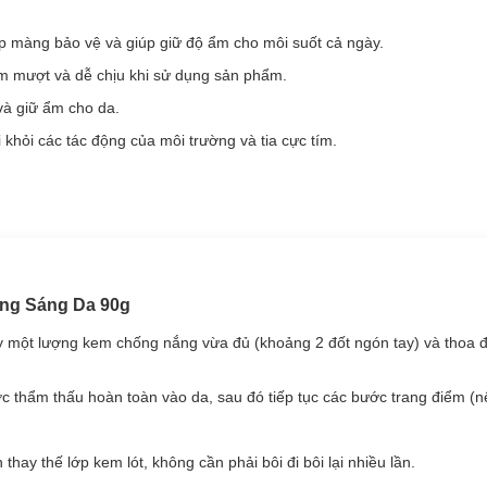
 vệ ra trước những tác hại của ánh nắng mặt trời, tăng cường tuần h
p màng bảo vệ và giúp giữ độ ẩm cho môi suốt cả ngày.
ng khỏe.
m mượt và dễ chịu khi sử dụng sản phẩm.
thấu không gây nhờn rít.
và giữ ẩm cho da.
làm, đi du lịch.
khỏi các tác động của môi trường và tia cực tím.
ng Sáng Da 90g
y một lượng kem chống nắng vừa đủ (khoảng 2 đốt ngón tay) và thoa đ
hẩm thấu hoàn toàn vào da, sau đó tiếp tục các bước trang điểm (n
 Rich 3.7g
là sản phẩm
son thỏi
đến từ thương hiệu
Naris Cosmetics
thay thế lớp kem lót, không cần phải bôi đi bôi lại nhiều lần.
ờ thành phần chiết xuất từ dầu táo và dầu bóng tự nhiên cùng công 
ất từ tự nhiên nên son tuyệt đối an toàn và không gây kích ứng.