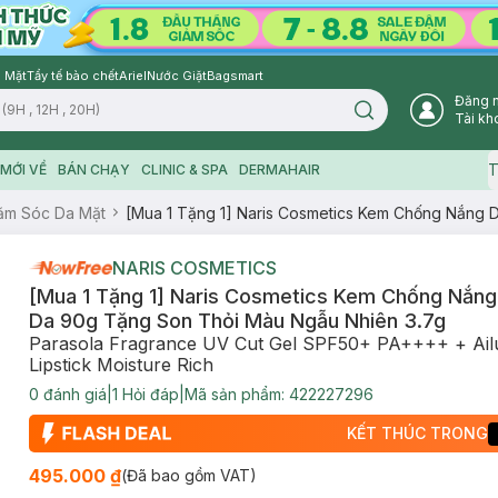
 Mặt
Tẩy tế bào chết
Ariel
Nước Giặt
Bagsmart
Đăng 
Search icon
Tài kh
T
MỚI VỀ
BÁN CHẠY
CLINIC & SPA
DERMAHAIR
ăm Sóc Da Mặt
[Mua 1 Tặng 1] Naris Cosmetics Kem Chống Nắng
NARIS COSMETICS
[Mua 1 Tặng 1] Naris Cosmetics Kem Chống Nắn
Da 90g Tặng Son Thỏi Màu Ngẫu Nhiên 3.7g
Parasola Fragrance UV Cut Gel SPF50+ PA++++ + Ai
Lipstick Moisture Rich
0
đánh giá
|
1
Hỏi đáp
|
Mã sản phẩm:
422227296
KẾT THÚC TRONG
495.000 ₫
(Đã bao gồm VAT)