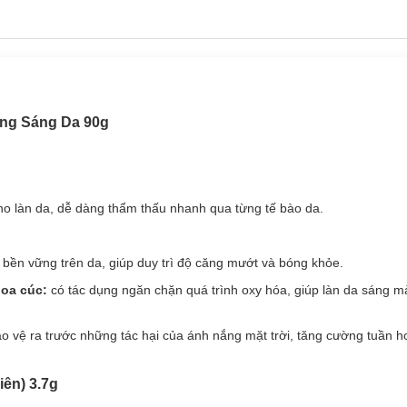
ng Sáng Da 90g
ang điểm.
 làn da, dễ dàng thẩm thấu nhanh qua từng tế bào da.
 bền vững trên da, giúp duy trì độ căng mướt và bóng khỏe.
làn da, dễ dàng thẩm thấu nhanh qua từng tế bào da.
hoa cúc:
có tác dụng ngăn chặn quá trình oxy hóa, giúp làn da sáng m
g giúp hoạt chất cấp ẩm khác hoạt động tốt và bền vững trên da, giúp 
o vệ ra trước những tác hại của ánh nắng mặt trời, tăng cường tuần 
hoa cúc
có tác dụng ngăn chặn quá trình oxy hóa, giúp làn da sáng mà
ên) 3.7g