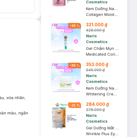
Cosmetics
Kem Dưỡng Naris Cosmetics Collagen Ngừa Lão Hóa Da 48g
Collagen Moisturizing Cream
321.000 ₫
-
25
%
428.000 ₫
Naris
Cosmetics
Gel Chấm Mụn Naris Cosmetics Acne Grand 20g
Medicated Concentrate Gel Spots
353.000 ₫
-
35
%
545.000 ₫
Naris
Cosmetics
Kem Dưỡng Naris Nature Làm Sáng Da Ban Đêm 50g
Whitening Cream
àu, xóa nhăn,
284.000 ₫
-
25
%
378.000 ₫
duy trì độ căng
hoàn máu, ngăn
Naris
Cosmetics
u, xóa nhăn,
Gel Dưỡng Mắt Naris Cosmetics Ngừa Thâm & Nếp Nhăn 20g
Wrinkle Plus Eye Care Gel