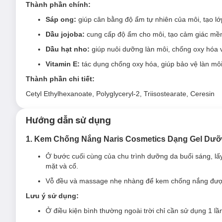
Thành phần chính:
Chiết xuất sữa ong chúa, chiết xuất quả lựu
giúp bảo
ngừa lão hóa sớm.
Sáp ong:
giúp cân bằng độ ẩm tự nhiên của môi, tạo lớ
Có thể thay thế như kem lót trang điểm, tạo lớp nền bó
Dầu jojoba:
cung cấp độ ẩm cho môi, tạo cảm giác mề
Kết cấu dạng gel mang lại cảm giác mát lạnh, dễ thẩm 
Dầu hạt nho:
giúp nuôi dưỡng làn môi, chống oxy hóa 
Thiết kế dạng tuýp, tiện lợi có thể đựng trong túi xách đi 
Vitamin E:
tác dụng chống oxy hóa, giúp bảo vệ làn môi 
Thành phần chi tiết:
Độ an toàn:
Cetyl Ethylhexanoate, Polyglyceryl-2, Triisostearate, Ceresin
Không cồn
Không hương liệu
Hướng dẫn sử dụng
Không Paraben
1. Kem Chống Nắng Naris Cosmetics Dạng Gel Dưỡ
Ở bước cuối cùng của chu trình dưỡng da buổi sáng, lấ
mặt và cổ.
Vỗ đều và massage nhẹ nhàng để kem chống nắng được t
2. Son Thỏi Naris Cosmetics Giàu Ẩm 3.7g
Lưu ý sử dụng:
Son Thỏi Naris Cosmetics Ailus Smooth Lipstick Moisture
Ở điều kiện bình thường ngoài trời chỉ cần sử dụng 1 lần 
phẩm với khả năng dưỡng môi mềm mượt tỏa ánh long lanh nh
vượt trội. Son lên đúng màu, không gây thâm môi. Với chiết xu