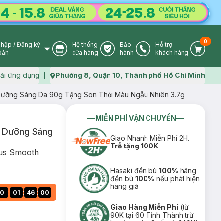
0
nhập
/
Đăng ký
Hệ thống
Bảo
Hỗ trợ
User Icon
Store Icon
Warranty Icon
Phone Icon
Cart I
oản
cửa hàng
hành
khách hàng
ải ứng dụng
Phường 8, Quận 10, Thành phố Hồ Chí Minh
Map icon
 Dưỡng Sáng Da 90g Tặng Son Thỏi Màu Ngẫu Nhiên 3.7g
MIỄN PHÍ VẬN CHUYỂN
g Dưỡng Sáng
Giao Nhanh Miễn Phí 2H.
Trễ tặng 100K
lus Smooth
Hasaki đền bù
100%
hãng
đền bù
100%
nếu phát hiện
hàng giả
:
:
:
0
01
45
59
Giao Hàng Miễn Phí
(từ
90K tại 60 Tỉnh Thành trừ