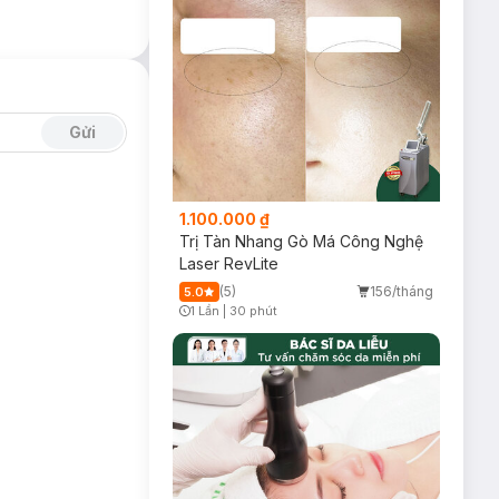
Gửi
1.100.000 ₫
Trị Tàn Nhang Gò Má Công Nghệ
Laser RevLite
(5)
156/tháng
5.0
1 Lần
|
30 phút
Timer Gray Icon