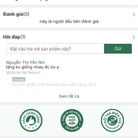
Đánh giá
(
0
)
Hãy là người đầu tiên đánh giá
Hỏi đáp
(
1
)
Gửi
Nguyễn Thị Yến Nhi
tặng ko giống nhau đc ko ạ
2025-10-26
Thích
0
Hasaki
Dạ sản phẩm trên Hasaki tạm hết hàng rồi ạ
2025-10-27
Thích
0
Xem tất cả