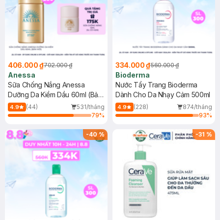
406.000 ₫
334.000 ₫
702.000 ₫
560.000 ₫
Anessa
Bioderma
Sữa Chống Nắng Anessa
Nước Tẩy Trang Bioderma
Dưỡng Da Kiềm Dầu 60ml (Bản
Dành Cho Da Nhạy Cảm 500ml
Mới)
(44)
531/tháng
(228)
874/tháng
4.9
4.9
79
%
93
%
-
40
%
-
31
%