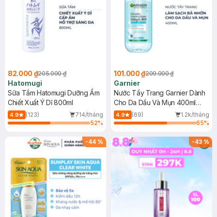
82.000 ₫
101.000 ₫
205.000 ₫
209.000 ₫
Hatomugi
Garnier
Sữa Tắm Hatomugi Dưỡng Ẩm
Nước Tẩy Trang Garnier Dành
Chiết Xuất Ý Dĩ 800ml
Cho Da Dầu Và Mụn 400ml
(Mới)
(123)
714/tháng
(69)
1.2k/tháng
4.9
4.9
52
%
65
%
-
44
%
-
43
%