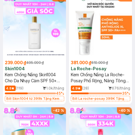
239.000 ₫
381.000 ₫
495.000 ₫
610.000 ₫
Skin1004
La Roche-Posay
Kem Chống Nắng Skin1004
Kem Chống Nắng La Roche-
Cho Da Nhạy Cảm SPF 50+
Posay Phổ Rộng, Nâng Tông
50ml
Kiềm Dầu 50ml
(119)
1.0k/tháng
(28)
676/tháng
4.8
4.9
45
%
35
%
Bill Skin1004 từ 399k Tặng Kem
Bill La roche-posay 399K Tặng
Chống Nắng Cho Da Nhạy Cảm
Gel rửa mặt da dầu nhạy cảm 50ml
SPF 50+ 20ml (SL Có Hạn)
(SL có hạn)
-
42
%
-
40
%