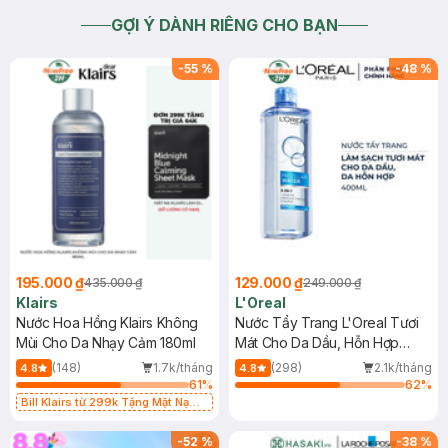
GỢI Ý DÀNH RIÊNG CHO BẠN
-
55
%
-
48
%
195.000 ₫
129.000 ₫
435.000 ₫
249.000 ₫
Klairs
L'Oreal
Nước Hoa Hồng Klairs Không
Nước Tẩy Trang L'Oreal Tươi
Mùi Cho Da Nhạy Cảm 180ml
Mát Cho Da Dầu, Hỗn Hợp
400ml
(148)
1.7k/tháng
(298)
2.1k/tháng
4.8
4.8
61
%
62
%
Bill Klairs từ 299k Tặng Mặt Nạ
Làm Dịu Da & Kiểm Soát Dầu Nhờn
25ml (SL Có Hạn)
-
52
%
-
38
%