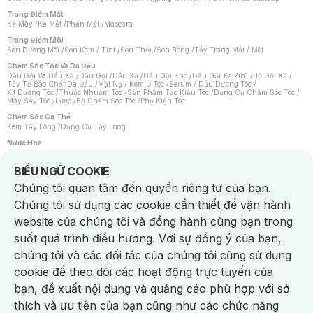
Trang Điểm Mắt
Kẻ Mày
/
Kẻ Mắt
/
Phấn Mắt
/
Mascara
Trang Điểm Môi
Son Dưỡng Môi
/
Son Kem / Tint
/
Son Thỏi
/
Son Bóng
/
Tẩy Trang Mắt / Môi
Chăm Sóc Tóc Và Da Đầu
Dầu Gội Và Dầu Xả
/
Dầu Gội
/
Dầu Xả
/
Dầu Gội Khô
/
Dầu Gội Xả 2in1
/
Bộ Gội Xả
/
Tẩy Tế Bào Chết Da Đầu
/
Mặt Nạ / Kem Ủ Tóc
/
Serum / Dầu Dưỡng Tóc
/
Xịt Dưỡng Tóc
/
Thuốc Nhuộm Tóc
/
Sản Phẩm Tạo Kiểu Tóc
/
Dụng Cụ Chăm Sóc Tóc
/
Máy Sấy Tóc
/
Lược
/
Bộ Chăm Sóc Tóc
/
Phụ Kiện Tóc
Chăm Sóc Cơ Thể
Kem Tẩy Lông
/
Dụng Cụ Tẩy Lông
Nước Hoa
Nước Hoa Nữ
/
Nước Hoa Nam
/
Nước Hoa Cao Cấp
/
Xịt Thơm Toàn Thân
/
Nước Hoa Vùng Kín
Notice about cookies usage
BIỂU NGỮ COOKIE
Chăm Sóc Cá Nhân
Chúng tôi quan tâm đến quyền riêng tư của bạn.
Chống Muỗi
/
Khẩu Trang
/
Máy Massage
/
Mặt Nạ Xông Hơi
/
Nước Rửa Tay
/
Sản Phẩm Chăm Sóc Khác
/
Bàn Chải Đánh Răng
/
Bàn Chải Điện
/
Chúng tôi sử dụng các cookie cần thiết để vận hành
Hỗ Trợ Trắng Răng
/
Kem Đánh Răng
/
Máy Tăm Nước
/
Nước Súc Miệng
/
Tăm / Chỉ Nha Khoa
/
Xịt Thơm Miệng
/
Dung Dịch Vệ Sinh
/
Dưỡng Vùng Kín
/
website của chúng tôi và đồng hành cùng bạn trong
Khăn Ướt Vệ Sinh Vùng Kín
/
Băng Vệ Sinh
/
Tampon
/
Bọt Cạo Râu
/
Dao Cạo Râu
/
Máy Cạo Râu
suốt quá trình điều hướng. Với sự đồng ý của bạn,
Vấn Đề Về Da
chúng tôi và các đối tác của chúng tôi cũng sử dụng
Da Dầu / Lỗ Chân Lông To
/
Da Khô / Mất Nước
/
Da Lão Hóa
/
Da Mụn
/
Da Nhạy Cảm / Kích Ứng
/
Da Xỉn Màu
/
Thâm / Nám / Tàn Nhang
/
cookie để theo dõi các hoạt động trực tuyến của
Quầng Thâm & Bọng Mắt
/
Sẹo
/
Viêm Da Cơ Địa
bạn, đề xuất nội dung và quảng cáo phù hợp với sở
Dụng Cụ / Phụ Kiện Chăm Sóc Da
Chat i
Bông Tẩy Trang
/
Khăn Lau Mặt Khô
/
Dụng Cụ / Máy Rửa Mặt
/
Máy Chăm Sóc Da
/
thích và ưu tiên của bạn cũng như các chức năng
Dụng Cụ Chăm Sóc Khác