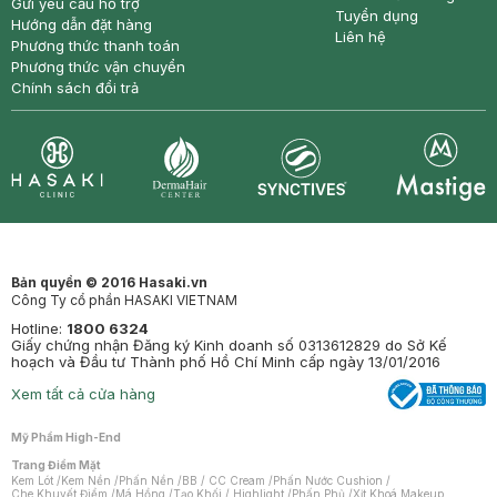
Gửi yêu cầu hỗ trợ
Tuyển dụng
Hướng dẫn đặt hàng
Liên hệ
Phương thức thanh toán
Phương thức vận chuyển
Chính sách đổi trả
Synctives
Clinic
Dermahair
Mastige
Bản quyền © 2016 Hasaki.vn
Công Ty cổ phần HASAKI VIETNAM
Hotline:
1800 6324
Giấy chứng nhận Đăng ký Kinh doanh số 0313612829 do Sở Kế
hoạch và Đầu tư Thành phố Hồ Chí Minh cấp ngày 13/01/2016
Xem tất cả cửa hàng
Mỹ Phẩm High-End
Trang Điểm Mặt
Kem Lót
/
Kem Nền
/
Phấn Nền
/
BB / CC Cream
/
Phấn Nước Cushion
/
Che Khuyết Điểm
/
Má Hồng
/
Tạo Khối / Highlight
/
Phấn Phủ
/
Xịt Khoá Makeup