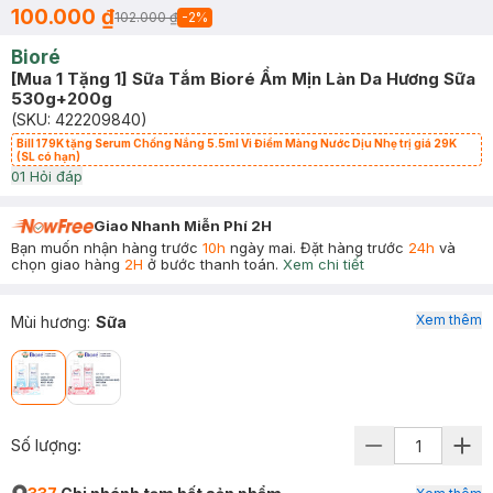
100.000 ₫
102.000 ₫
-
2
%
Bioré
[Mua 1 Tặng 1] Sữa Tắm Bioré Ẩm Mịn Làn Da Hương Sữa
530g+200g
(SKU:
422209840
)
Bill 179K tặng Serum Chống Nắng 5.5ml Vi Điểm Màng Nước Dịu Nhẹ trị giá 29K
(SL có hạn)
0
1
Hỏi đáp
Giao Nhanh Miễn Phí 2H
Bạn muốn nhận hàng trước
10h
ngày mai. Đặt hàng trước
24h
và
chọn giao hàng
2H
ở bước thanh toán.
Xem chi tiết
Xem thêm
Mùi hương
:
Sữa
Số lượng: