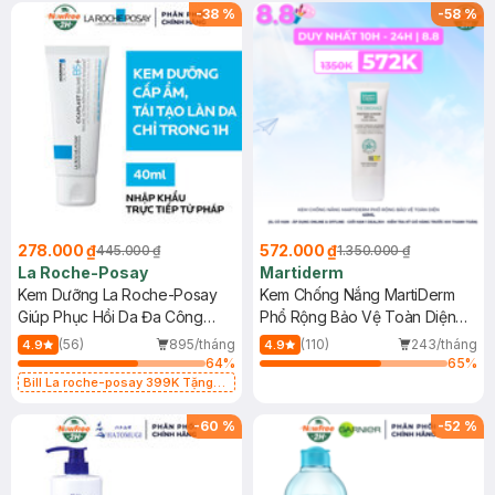
-
38
%
-
58
%
278.000 ₫
572.000 ₫
445.000 ₫
1.350.000 ₫
La Roche-Posay
Martiderm
Kem Dưỡng La Roche-Posay
Kem Chống Nắng MartiDerm
Giúp Phục Hồi Da Đa Công
Phổ Rộng Bảo Vệ Toàn Diện
Dụng 40ml
40ml
(56)
895/tháng
(110)
243/tháng
4.9
4.9
64
%
65
%
Bill La roche-posay 399K Tặng
Gel rửa mặt da dầu nhạy cảm 50ml
(SL có hạn)
-
60
%
-
52
%