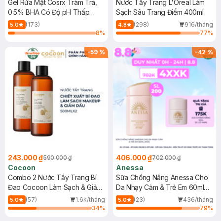
Gel Rửa Mặt Cosrx Tràm Trà,
Nước Tẩy Trang L'Oreal Làm
0.5% BHA Có Độ pH Thấp
Sạch Sâu Trang Điểm 400ml
150ml
(173)
(298)
916/tháng
5.0
4.8
8
%
77
%
-
59
%
-
42
%
243.000 ₫
406.000 ₫
590.000 ₫
702.000 ₫
Cocoon
Anessa
Combo 2 Nước Tẩy Trang Bí
Sữa Chống Nắng Anessa Cho
Đao Cocoon Làm Sạch & Giảm
Da Nhạy Cảm & Trẻ Em 60ml
Dầu 500ml
(Mới)
(57)
1.6k/tháng
(23)
436/tháng
5.0
5.0
34
%
79
%