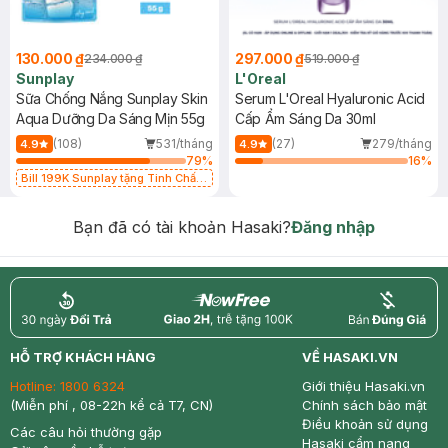
130.000 ₫
297.000 ₫
234.000 ₫
519.000 ₫
Sunplay
L'Oreal
Sữa Chống Nắng Sunplay Skin
Serum L'Oreal Hyaluronic Acid
Aqua Dưỡng Da Sáng Mịn 55g
Cấp Ẩm Sáng Da 30ml
(108)
531/tháng
(27)
279/tháng
4.9
4.9
79
%
16
%
Bill 199K Sunplay tặng Tinh Chất
Chống Nắng 7g trị giá 30K (SL có
hạn)
Bạn đã có tài khoản Hasaki?
Đăng nhập
return
nowfree
price
HỖ TRỢ KHÁCH HÀNG
VỀ HASAKI.VN
Hotline:
1800 6324
Giới thiệu Hasaki.vn
(Miễn phí , 08-22h kể cả T7, CN)
Chính sách bảo mật
Điều khoản sử dụng
Các câu hỏi thường gặp
Hasaki cẩm nang