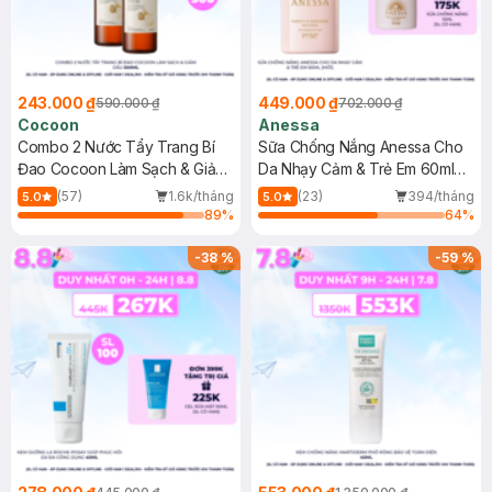
243.000 ₫
449.000 ₫
590.000 ₫
702.000 ₫
Cocoon
Anessa
Combo 2 Nước Tẩy Trang Bí
Sữa Chống Nắng Anessa Cho
Đao Cocoon Làm Sạch & Giảm
Da Nhạy Cảm & Trẻ Em 60ml
Dầu 500ml
(Mới)
(57)
1.6k/tháng
(23)
394/tháng
5.0
5.0
89
%
64
%
-
38
%
-
59
%