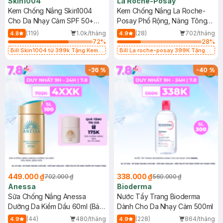
Skin1004
La Roche-Posay
Kem Chống Nắng Skin1004
Kem Chống Nắng La Roche-
Cho Da Nhạy Cảm SPF 50+
Posay Phổ Rộng, Nâng Tông
50ml
Kiềm Dầu 50ml
(119)
1.0k/tháng
(28)
702/tháng
4.8
4.9
72
%
28
%
Bill Skin1004 từ 399k Tặng Kem
Bill La roche-posay 399K Tặng
Chống Nắng Cho Da Nhạy Cảm
Gel rửa mặt da dầu nhạy cảm 50ml
SPF 50+ 20ml (SL Có Hạn)
(SL có hạn)
-
36
%
-
40
%
449.000 ₫
338.000 ₫
702.000 ₫
560.000 ₫
Anessa
Bioderma
Sữa Chống Nắng Anessa
Nước Tẩy Trang Bioderma
Dưỡng Da Kiềm Dầu 60ml (Bản
Dành Cho Da Nhạy Cảm 500ml
Mới)
(44)
480/tháng
(228)
864/tháng
4.9
4.9