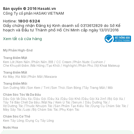
Bản quyền © 2016 Hasaki.vn
Công Ty cổ phần HASAKI VIETNAM
Hotline:
1800 6324
Giấy chứng nhận Đăng ký Kinh doanh số 0313612829 do Sở Kế
hoạch và Đầu tư Thành phố Hồ Chí Minh cấp ngày 13/01/2016
Xem tất cả cửa hàng
Mỹ Phẩm High-End
Trang Điểm Mặt
Kem Lót
/
Kem Nền
/
Phấn Nền
/
BB / CC Cream
/
Phấn Nước Cushion
/
Che Khuyết Điểm
/
Má Hồng
/
Tạo Khối / Highlight
/
Phấn Phủ
/
Xịt Khoá Makeup
Trang Điểm Mắt
Kẻ Mày
/
Kẻ Mắt
/
Phấn Mắt
/
Mascara
Trang Điểm Môi
Son Dưỡng Môi
/
Son Kem / Tint
/
Son Thỏi
/
Son Bóng
/
Tẩy Trang Mắt / Môi
Chăm Sóc Tóc Và Da Đầu
Dầu Gội Và Dầu Xả
/
Dầu Gội
/
Dầu Xả
/
Dầu Gội Khô
/
Dầu Gội Xả 2in1
/
Bộ Gội Xả
/
Tẩy Tế Bào Chết Da Đầu
/
Mặt Nạ / Kem Ủ Tóc
/
Serum / Dầu Dưỡng Tóc
/
Xịt Dưỡng Tóc
/
Thuốc Nhuộm Tóc
/
Sản Phẩm Tạo Kiểu Tóc
/
Dụng Cụ Chăm Sóc Tóc
/
Máy Sấy Tóc
/
Lược
/
Bộ Chăm Sóc Tóc
/
Phụ Kiện Tóc
Chăm Sóc Cơ Thể
Kem Tẩy Lông
/
Dụng Cụ Tẩy Lông
Nước Hoa
Nước Hoa Nữ
/
Nước Hoa Nam
/
Nước Hoa Cao Cấp
/
Xịt Thơm Toàn Thân
/