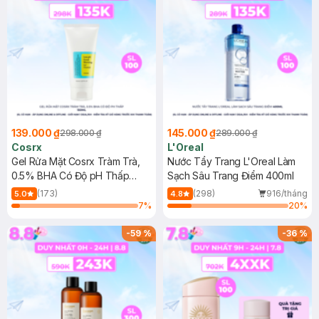
139.000 ₫
145.000 ₫
298.000 ₫
289.000 ₫
Cosrx
L'Oreal
Gel Rửa Mặt Cosrx Tràm Trà,
Nước Tẩy Trang L'Oreal Làm
0.5% BHA Có Độ pH Thấp
Sạch Sâu Trang Điểm 400ml
150ml
(173)
(298)
916/tháng
5.0
4.8
7
%
20
%
-
59
%
-
36
%