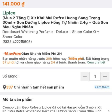
141.000 ₫
LipIce
[Mua 2 Tặng 1] Xịt Khử Mùi Refre Hương Sang Trọng
30ml + Son Dưỡng LipIce Hồng Tự Nhiên 2.4g + Quà Son
Màu Ngẫu Nhiên
Deodorant Whitening Perfume - Deluxe + Sheer Color Q +
Sheer Color
(SKU:
422215605
)
Giao Nhanh Miễn Phí 2H
Bạn muốn nhận hàng trước
20h
hôm nay (
Miễn phí
). Đặt hàng trong
57 phút
tới và chọn giao hàng
2H
ở bước thanh toán.
Xem chi tiết
Số lượng:
337
Chi nhánh tạm hết sản phẩm
Xem thêm
Mô tả sản phẩm
Combo Làm Đẹp Refre x LipIce đã có tại Hasaki gồm 3 món: Xịt
Khử Mùi Refre Whitening Perfume Hương Sang Trọng 30ml Son