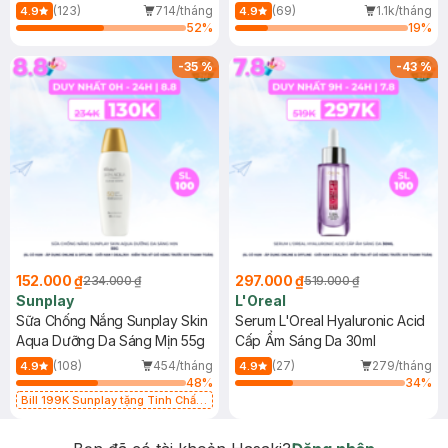
(Mới)
(123)
714/tháng
(69)
1.1k/tháng
4.9
4.9
52
%
19
%
-
35
%
-
43
%
152.000 ₫
297.000 ₫
234.000 ₫
519.000 ₫
Sunplay
L'Oreal
Sữa Chống Nắng Sunplay Skin
Serum L'Oreal Hyaluronic Acid
Aqua Dưỡng Da Sáng Mịn 55g
Cấp Ẩm Sáng Da 30ml
(108)
454/tháng
(27)
279/tháng
4.9
4.9
48
%
34
%
Bill 199K Sunplay tặng Tinh Chất
Chống Nắng 7g trị giá 30K (SL có
hạn)