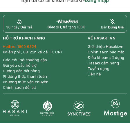
Bạn đã có tài khoản Hasaki?
Đăng nhập
return
nowfree
price
HỖ TRỢ KHÁCH HÀNG
VỀ HASAKI.VN
Hotline:
1800 6324
Giới thiệu Hasaki.vn
(Miễn phí , 08-22h kể cả T7, CN)
Chính sách bảo mật
Điều khoản sử dụng
Các câu hỏi thường gặp
Hasaki cẩm nang
Gửi yêu cầu hỗ trợ
Tuyển dụng
Hướng dẫn đặt hàng
Liên hệ
Phương thức thanh toán
Phương thức vận chuyển
Chính sách đổi trả
Synctives
Clinic
Dermahair
Mastige