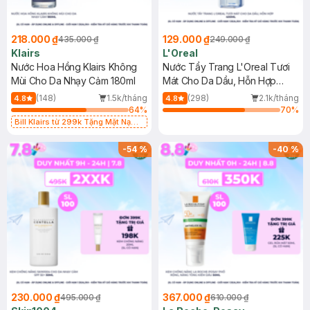
218.000 ₫
129.000 ₫
435.000 ₫
249.000 ₫
Klairs
L'Oreal
Nước Hoa Hồng Klairs Không
Nước Tẩy Trang L'Oreal Tươi
Mùi Cho Da Nhạy Cảm 180ml
Mát Cho Da Dầu, Hỗn Hợp
400ml
(148)
1.5k/tháng
(298)
2.1k/tháng
4.8
4.8
64
%
70
%
Bill Klairs từ 299k Tặng Mặt Nạ
Làm Dịu Da & Kiểm Soát Dầu Nhờn
25ml (SL Có Hạn)
-
54
%
-
40
%
230.000 ₫
367.000 ₫
495.000 ₫
610.000 ₫