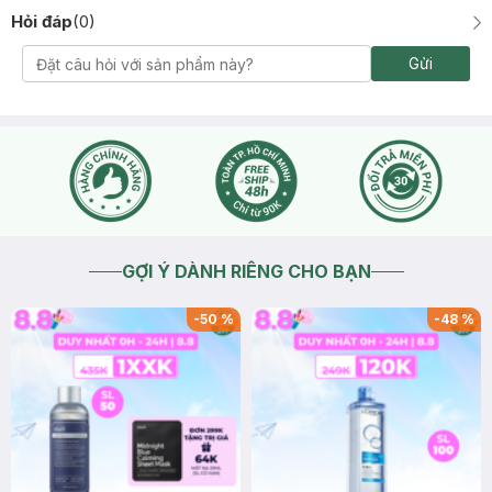
Hỏi đáp
(
0
)
Gửi
GỢI Ý DÀNH RIÊNG CHO BẠN
-
50
%
-
48
%