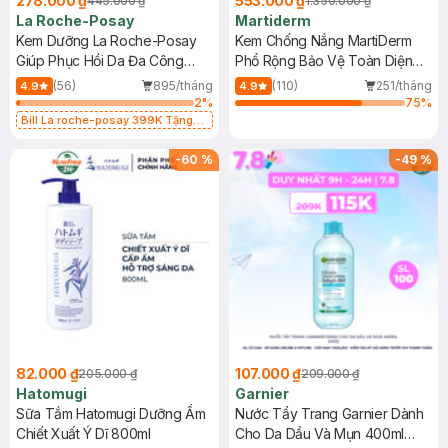
278.000 ₫
553.000 ₫
445.000 ₫
1.350.000 ₫
La Roche-Posay
Martiderm
Kem Dưỡng La Roche-Posay
Kem Chống Nắng MartiDerm
Giúp Phục Hồi Da Đa Công
Phổ Rộng Bảo Vệ Toàn Diện
Dụng 40ml
40ml
(56)
895/tháng
(110)
251/tháng
4.9
4.9
2
%
75
%
Bill La roche-posay 399K Tặng
Gel rửa mặt da dầu nhạy cảm 50ml
(SL có hạn)
-
60
%
-
49
%
82.000 ₫
107.000 ₫
205.000 ₫
209.000 ₫
Hatomugi
Garnier
Sữa Tắm Hatomugi Dưỡng Ẩm
Nước Tẩy Trang Garnier Dành
Chiết Xuất Ý Dĩ 800ml
Cho Da Dầu Và Mụn 400ml