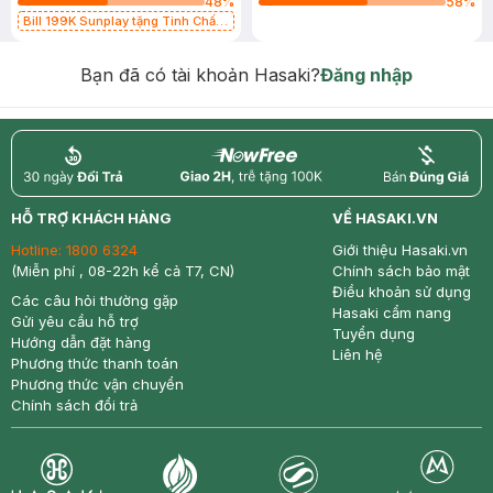
48
%
58
%
Bill 199K Sunplay tặng Tinh Chất
Chống Nắng 7g trị giá 30K (SL có
hạn)
Bạn đã có tài khoản Hasaki?
Đăng nhập
return
nowfree
price
HỖ TRỢ KHÁCH HÀNG
VỀ HASAKI.VN
Hotline:
1800 6324
Giới thiệu Hasaki.vn
(Miễn phí , 08-22h kể cả T7, CN)
Chính sách bảo mật
Điều khoản sử dụng
Các câu hỏi thường gặp
Hasaki cẩm nang
Gửi yêu cầu hỗ trợ
Tuyển dụng
Hướng dẫn đặt hàng
Liên hệ
Phương thức thanh toán
Phương thức vận chuyển
Chính sách đổi trả