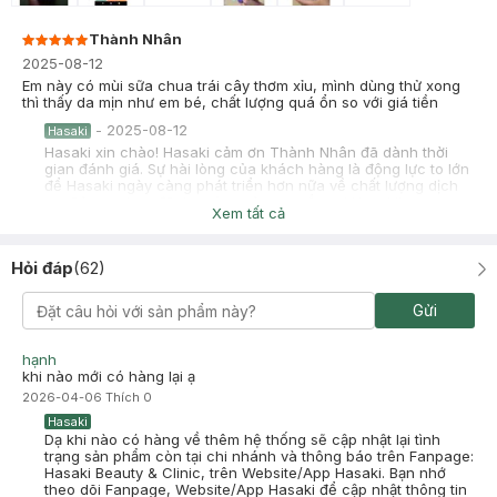
Thành Nhân
2025-08-12
Em này có mùi sữa chua trái cây thơm xỉu, mình dùng thử xong
thì thấy da mịn như em bé, chất lượng quá ổn so với giá tiền
-
2025-08-12
Hasaki
Hasaki xin chào! Hasaki cảm ơn Thành Nhân đã dành thời
gian đánh giá. Sự hài lòng của khách hàng là động lực to lớn
để Hasaki ngày càng phát triển hơn nữa về chất lượng dịch
vụ. Cảm ơn bạn đã tin tưởng và mua sắm tại Hasaki!
Xem tất cả
Hỏi đáp
(
62
)
chi duong
Đã mua hàng
Gửi
2025-06-17
Dùng xong da mịn, mềm như em bé, mà có điều mùi ko bám lên
hạnh
rẻ mà chất lượng, mua về cứ trộn với sữa tắm để trong hũ
khi nào mới có hàng lại ạ
-
2025-06-17
Hasaki
2026-04-06
Thích
0
Hasaki xin chào! Hasaki cảm ơn chi duong đã dành thời gian
Hasaki
đánh giá. Sự hài lòng của khách hàng là động lực to lớn để
Dạ khi nào có hàng về thêm hệ thống sẽ cập nhật lại tình
Hasaki ngày càng phát triển hơn nữa về chất lượng dịch vụ.
trạng sản phẩm còn tại chi nhánh và thông báo trên Fanpage:
Cảm ơn bạn đã tin tưởng và mua sắm tại Hasaki!
Hasaki Beauty & Clinic, trên Website/App Hasaki. Bạn nhớ
theo dõi Fanpage, Website/App Hasaki để cập nhật thông tin