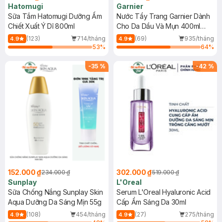
Hatomugi
Garnier
Sữa Tắm Hatomugi Dưỡng Ẩm
Nước Tẩy Trang Garnier Dành
Chiết Xuất Ý Dĩ 800ml
Cho Da Dầu Và Mụn 400ml
(Mới)
(123)
714/tháng
(69)
935/tháng
4.9
4.9
53
%
64
%
-
35
%
-
42
%
152.000 ₫
302.000 ₫
234.000 ₫
519.000 ₫
Sunplay
L'Oreal
Sữa Chống Nắng Sunplay Skin
Serum L'Oreal Hyaluronic Acid
Aqua Dưỡng Da Sáng Mịn 55g
Cấp Ẩm Sáng Da 30ml
(108)
454/tháng
(27)
275/tháng
4.9
4.9