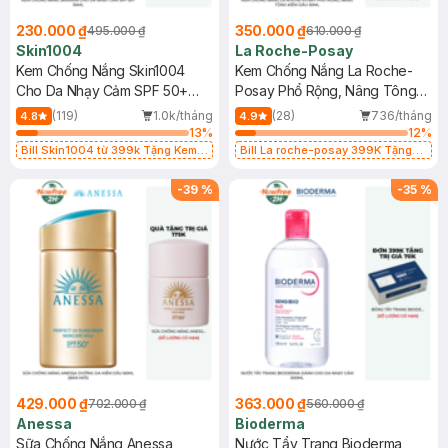
230.000 ₫
350.000 ₫
495.000 ₫
610.000 ₫
Skin1004
La Roche-Posay
Kem Chống Nắng Skin1004
Kem Chống Nắng La Roche-
Cho Da Nhạy Cảm SPF 50+
Posay Phổ Rộng, Nâng Tông
50ml
Kiềm Dầu 50ml
(119)
1.0k/tháng
(28)
736/tháng
4.8
4.9
13
%
12
%
Bill Skin1004 từ 399k Tặng Kem
Bill La roche-posay 399K Tặng
Chống Nắng Cho Da Nhạy Cảm
Gel rửa mặt da dầu nhạy cảm 50ml
SPF 50+ 20ml (SL Có Hạn)
(SL có hạn)
-
39
%
-
35
%
429.000 ₫
363.000 ₫
702.000 ₫
560.000 ₫
Anessa
Bioderma
Sữa Chống Nắng Anessa
Nước Tẩy Trang Bioderma