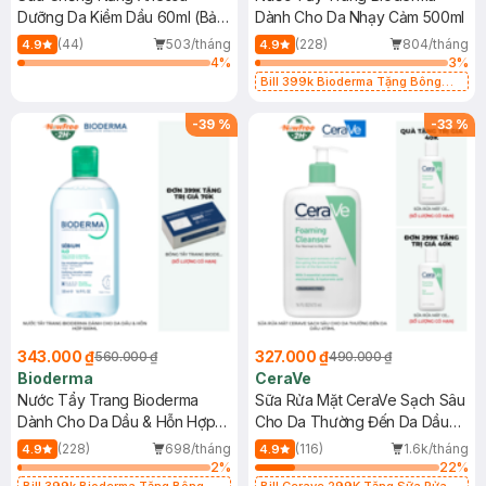
Dưỡng Da Kiềm Dầu 60ml (Bản
Dành Cho Da Nhạy Cảm 500ml
Mới)
(44)
503/tháng
(228)
804/tháng
4.9
4.9
4
%
3
%
Bill 399k Bioderma Tặng Bông
Tẩy Trang Hộp 50 Miếng (SL có
hạn)
-
39
%
-
33
%
343.000 ₫
327.000 ₫
560.000 ₫
490.000 ₫
Bioderma
CeraVe
Nước Tẩy Trang Bioderma
Sữa Rửa Mặt CeraVe Sạch Sâu
Dành Cho Da Dầu & Hỗn Hợp
Cho Da Thường Đến Da Dầu
500ml
473ml
(228)
698/tháng
(116)
1.6k/tháng
4.9
4.9
2
%
22
%