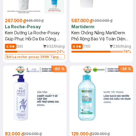
267.000 ₫
587.000 ₫
445.000 ₫
1.350.000 ₫
La Roche-Posay
Martiderm
Kem Dưỡng La Roche-Posay
Kem Chống Nắng MartiDerm
Giúp Phục Hồi Da Đa Công
Phổ Rộng Bảo Vệ Toàn Diện
Dụng 40ml
40ml
(56)
932/tháng
(110)
236/tháng
4.9
4.9
24
%
76
%
Bill La roche-posay 399K Tặng
Gel rửa mặt da dầu nhạy cảm 50ml
(SL có hạn)
-
60
%
-
38
%
82.000 ₫
129.000 ₫
205.000 ₫
209.000 ₫