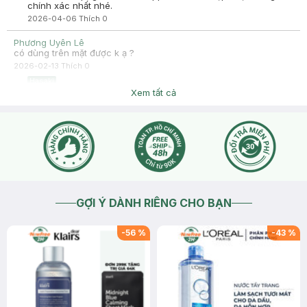
chính xác nhất nhé.
2026-04-06
Thích
0
Phương Uyên Lê
có dùng trên mặt được k ạ ?
2026-02-13
Thích
0
Hasaki
Dạ sản phẩm chỉ dùng cho body, không dùng cho mặt ạ.
Xem tất cả
2026-02-14
Thích
0
GỢI Ý DÀNH RIÊNG CHO BẠN
-
56
%
-
43
%