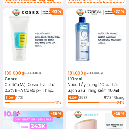
Bill 399k Bioderma Tặng Bông
Bill Cerave 299K Tặng Sữa Rửa
Tẩy Trang Hộp 50 Miếng (SL có
Mặt Cerave 30ml (SL có hạn)
hạn)
-
53
%
-
37
%
139.000 ₫
181.000 ₫
298.000 ₫
289.000 ₫
Cosrx
L'Oreal
Gel Rửa Mặt Cosrx Tràm Trà,
Nước Tẩy Trang L'Oreal Làm
0.5% BHA Có Độ pH Thấp
Sạch Sâu Trang Điểm 400ml
150ml
(173)
(298)
734/tháng
5.0
4.8
11
%
64
%
-
59
%
-
39
%