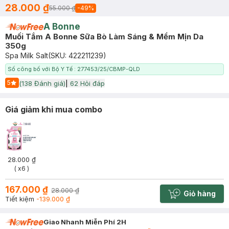
28.000 ₫
55.000 ₫
-
49
%
A Bonne
Muối Tắm A Bonne Sữa Bò Làm Sáng & Mềm Mịn Da
350g
Spa Milk Salt
(SKU:
422211239
)
Số công bố với Bộ Y Tế : 277453/25/CBMP-QLD
5
(
138
Đánh giá)
|
62
Hỏi đáp
Start Icon
Giá giảm khi mua combo
28.000 ₫
( x6 )
167.000 ₫
28.000 ₫
Giỏ hàng
Cart plus 
Tiết kiệm
-139.000 ₫
Giao Nhanh Miễn Phí 2H