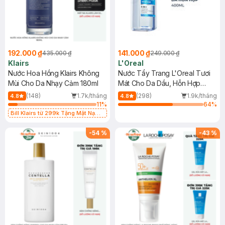
192.000 ₫
141.000 ₫
435.000 ₫
249.000 ₫
Klairs
L'Oreal
Nước Hoa Hồng Klairs Không
Nước Tẩy Trang L'Oreal Tươi
Mùi Cho Da Nhạy Cảm 180ml
Mát Cho Da Dầu, Hỗn Hợp
400ml
(148)
1.7k/tháng
(298)
1.9k/tháng
4.8
4.8
11
%
64
%
Bill Klairs từ 299k Tặng Mặt Nạ
Làm Dịu Da & Kiểm Soát Dầu Nhờn
25ml (SL Có Hạn)
-
54
%
-
43
%