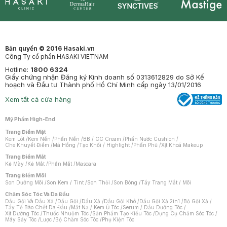
Synctives
Clinic
Dermahair
Mastige
Bản quyền © 2016 Hasaki.vn
Công Ty cổ phần HASAKI VIETNAM
Hotline:
1800 6324
Giấy chứng nhận Đăng ký Kinh doanh số 0313612829 do Sở Kế
hoạch và Đầu tư Thành phố Hồ Chí Minh cấp ngày 13/01/2016
Xem tất cả cửa hàng
Mỹ Phẩm High-End
Trang Điểm Mặt
Kem Lót
/
Kem Nền
/
Phấn Nền
/
BB / CC Cream
/
Phấn Nước Cushion
/
Che Khuyết Điểm
/
Má Hồng
/
Tạo Khối / Highlight
/
Phấn Phủ
/
Xịt Khoá Makeup
Trang Điểm Mắt
Kẻ Mày
/
Kẻ Mắt
/
Phấn Mắt
/
Mascara
Trang Điểm Môi
Son Dưỡng Môi
/
Son Kem / Tint
/
Son Thỏi
/
Son Bóng
/
Tẩy Trang Mắt / Môi
Chăm Sóc Tóc Và Da Đầu
Dầu Gội Và Dầu Xả
/
Dầu Gội
/
Dầu Xả
/
Dầu Gội Khô
/
Dầu Gội Xả 2in1
/
Bộ Gội Xả
/
Tẩy Tế Bào Chết Da Đầu
/
Mặt Nạ / Kem Ủ Tóc
/
Serum / Dầu Dưỡng Tóc
/
Xịt Dưỡng Tóc
/
Thuốc Nhuộm Tóc
/
Sản Phẩm Tạo Kiểu Tóc
/
Dụng Cụ Chăm Sóc Tóc
/
Máy Sấy Tóc
/
Lược
/
Bộ Chăm Sóc Tóc
/
Phụ Kiện Tóc