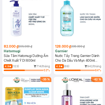
82.000 ₫
128.000 ₫
205.000 ₫
209.000 ₫
Hatomugi
Garnier
Sữa Tắm Hatomugi Dưỡng Ẩm
Nước Tẩy Trang Garnier Dành
Chiết Xuất Ý Dĩ 800ml
Cho Da Dầu Và Mụn 400ml
(Mới)
(123)
714/tháng
(69)
942/tháng
4.9
4.9
53
%
64
%
-
35
%
-
42
%