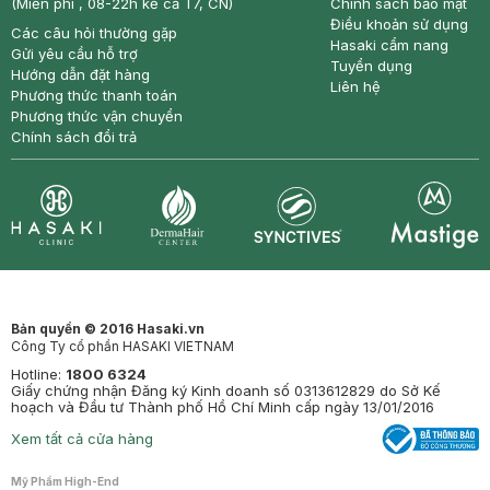
(Miễn phí , 08-22h kể cả T7, CN)
Chính sách bảo mật
Điều khoản sử dụng
Các câu hỏi thường gặp
Hasaki cẩm nang
Gửi yêu cầu hỗ trợ
Tuyển dụng
Hướng dẫn đặt hàng
Liên hệ
Phương thức thanh toán
Phương thức vận chuyển
Chính sách đổi trả
Synctives
Clinic
Dermahair
Mastige
Bản quyền © 2016 Hasaki.vn
Công Ty cổ phần HASAKI VIETNAM
Hotline:
1800 6324
Giấy chứng nhận Đăng ký Kinh doanh số 0313612829 do Sở Kế
hoạch và Đầu tư Thành phố Hồ Chí Minh cấp ngày 13/01/2016
Xem tất cả cửa hàng
Mỹ Phẩm High-End