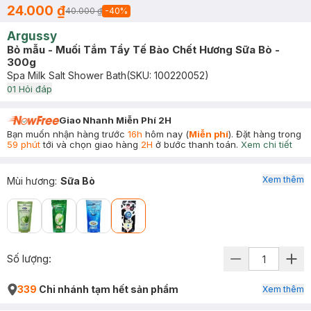
24.000 ₫
40.000 ₫
-
40
%
Argussy
Bỏ mẫu - Muối Tắm Tẩy Tế Bào Chết Hương Sữa Bò -
300g
Spa Milk Salt Shower Bath
(SKU:
100220052
)
0
1
Hỏi đáp
Giao Nhanh Miễn Phí 2H
Bạn muốn nhận hàng trước
16h
hôm nay (
Miễn phí
). Đặt hàng trong
59 phút
tới và chọn giao hàng
2H
ở bước thanh toán.
Xem chi tiết
Xem thêm
Mùi hương
:
Sữa Bò
Số lượng:
339
Chi nhánh tạm hết sản phẩm
Xem thêm