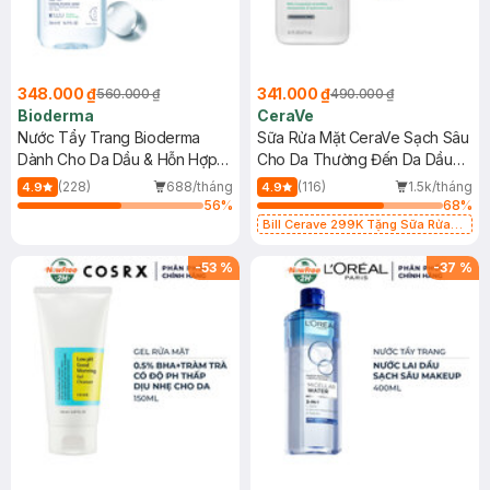
348.000 ₫
341.000 ₫
560.000 ₫
490.000 ₫
Bioderma
CeraVe
Nước Tẩy Trang Bioderma
Sữa Rửa Mặt CeraVe Sạch Sâu
Dành Cho Da Dầu & Hỗn Hợp
Cho Da Thường Đến Da Dầu
500ml
473ml
(228)
688/tháng
(116)
1.5k/tháng
4.9
4.9
56
%
68
%
Bill Cerave 299K Tặng Sữa Rửa
Mặt Cerave 30ml (SL có hạn)
-
53
%
-
37
%