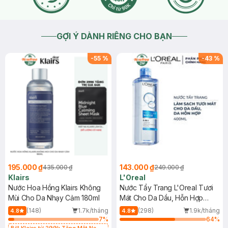
GỢI Ý DÀNH RIÊNG CHO BẠN
-
55
%
-
43
%
195.000 ₫
143.000 ₫
435.000 ₫
249.000 ₫
Klairs
L'Oreal
Nước Hoa Hồng Klairs Không
Nước Tẩy Trang L'Oreal Tươi
Mùi Cho Da Nhạy Cảm 180ml
Mát Cho Da Dầu, Hỗn Hợp
400ml
(148)
1.7k/tháng
(298)
1.9k/tháng
4.8
4.8
7
%
64
%