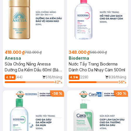
418.000 ₫
348.000 ₫
702.000 ₫
560.000 ₫
Anessa
Bioderma
Sữa Chống Nắng Anessa
Nước Tẩy Trang Bioderma
Dưỡng Da Kiềm Dầu 60ml (Bản
Dành Cho Da Nhạy Cảm 500ml
Mới)
(44)
516/tháng
(228)
839/tháng
4.9
4.9
42
%
56
%
-
38
%
-
30
%