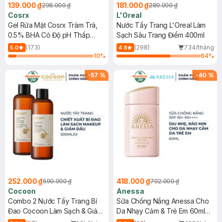
139.000 ₫
181.000 ₫
298.000 ₫
289.000 ₫
Cosrx
L'Oreal
Gel Rửa Mặt Cosrx Tràm Trà,
Nước Tẩy Trang L'Oreal Làm
0.5% BHA Có Độ pH Thấp
Sạch Sâu Trang Điểm 400ml
150ml
(173)
(298)
734/tháng
5.0
4.8
10
%
64
%
-
57
%
-
40
%
252.000 ₫
418.000 ₫
590.000 ₫
702.000 ₫
Cocoon
Anessa
Combo 2 Nước Tẩy Trang Bí
Sữa Chống Nắng Anessa Cho
Đao Cocoon Làm Sạch & Giảm
Da Nhạy Cảm & Trẻ Em 60ml
Dầu 500ml
(Mới)