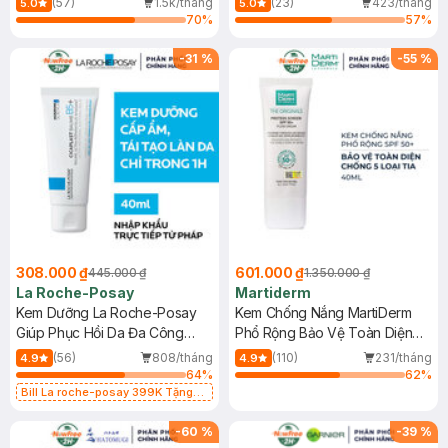
(57)
1.5k/tháng
(23)
423/tháng
5.0
5.0
70
%
57
%
-
31
%
-
55
%
308.000 ₫
601.000 ₫
445.000 ₫
1.350.000 ₫
La Roche-Posay
Martiderm
Kem Dưỡng La Roche-Posay
Kem Chống Nắng MartiDerm
Giúp Phục Hồi Da Đa Công
Phổ Rộng Bảo Vệ Toàn Diện
Dụng 40ml
40ml
(56)
808/tháng
(110)
231/tháng
4.9
4.9
64
%
62
%
Bill La roche-posay 399K Tặng
Gel rửa mặt da dầu nhạy cảm 50ml
(SL có hạn)
-
60
%
-
39
%