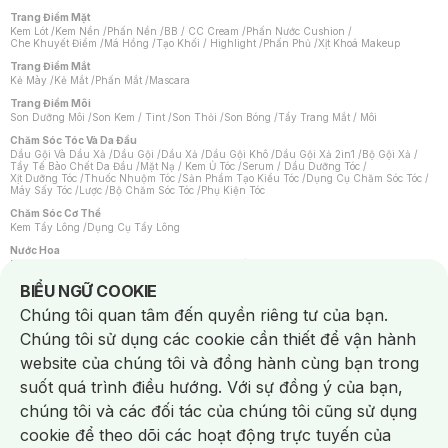
Trang Điểm Mặt
Kem Lót
/
Kem Nền
/
Phấn Nền
/
BB / CC Cream
/
Phấn Nước Cushion
/
Che Khuyết Điểm
/
Má Hồng
/
Tạo Khối / Highlight
/
Phấn Phủ
/
Xịt Khoá Makeup
Trang Điểm Mắt
Kẻ Mày
/
Kẻ Mắt
/
Phấn Mắt
/
Mascara
Trang Điểm Môi
Son Dưỡng Môi
/
Son Kem / Tint
/
Son Thỏi
/
Son Bóng
/
Tẩy Trang Mắt / Môi
Chăm Sóc Tóc Và Da Đầu
Dầu Gội Và Dầu Xả
/
Dầu Gội
/
Dầu Xả
/
Dầu Gội Khô
/
Dầu Gội Xả 2in1
/
Bộ Gội Xả
/
Tẩy Tế Bào Chết Da Đầu
/
Mặt Nạ / Kem Ủ Tóc
/
Serum / Dầu Dưỡng Tóc
/
Xịt Dưỡng Tóc
/
Thuốc Nhuộm Tóc
/
Sản Phẩm Tạo Kiểu Tóc
/
Dụng Cụ Chăm Sóc Tóc
/
Máy Sấy Tóc
/
Lược
/
Bộ Chăm Sóc Tóc
/
Phụ Kiện Tóc
Chăm Sóc Cơ Thể
Kem Tẩy Lông
/
Dụng Cụ Tẩy Lông
Nước Hoa
Nước Hoa Nữ
/
Nước Hoa Nam
/
Nước Hoa Cao Cấp
/
Xịt Thơm Toàn Thân
/
Nước Hoa Vùng Kín
Notice about cookies usage
BIỂU NGỮ COOKIE
Chăm Sóc Cá Nhân
Chúng tôi quan tâm đến quyền riêng tư của bạn.
Chống Muỗi
/
Khẩu Trang
/
Máy Massage
/
Mặt Nạ Xông Hơi
/
Nước Rửa Tay
/
Sản Phẩm Chăm Sóc Khác
/
Bàn Chải Đánh Răng
/
Bàn Chải Điện
/
Chúng tôi sử dụng các cookie cần thiết để vận hành
Hỗ Trợ Trắng Răng
/
Kem Đánh Răng
/
Máy Tăm Nước
/
Nước Súc Miệng
/
Tăm / Chỉ Nha Khoa
/
Xịt Thơm Miệng
/
Dung Dịch Vệ Sinh
/
Dưỡng Vùng Kín
/
website của chúng tôi và đồng hành cùng bạn trong
Khăn Ướt Vệ Sinh Vùng Kín
/
Băng Vệ Sinh
/
Tampon
/
Bọt Cạo Râu
/
Dao Cạo Râu
/
Máy Cạo Râu
suốt quá trình điều hướng. Với sự đồng ý của bạn,
Vấn Đề Về Da
chúng tôi và các đối tác của chúng tôi cũng sử dụng
Da Dầu / Lỗ Chân Lông To
/
Da Khô / Mất Nước
/
Da Lão Hóa
/
Da Mụn
/
Da Nhạy Cảm / Kích Ứng
/
Da Xỉn Màu
/
Thâm / Nám / Tàn Nhang
/
cookie để theo dõi các hoạt động trực tuyến của
Quầng Thâm & Bọng Mắt
/
Sẹo
/
Viêm Da Cơ Địa