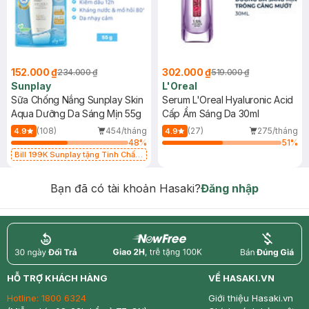
152.000 ₫
302.000 ₫
234.000 ₫
519.000 ₫
Sunplay
L'Oreal
Sữa Chống Nắng Sunplay Skin
Serum L'Oreal Hyaluronic Acid
Aqua Dưỡng Da Sáng Mịn 55g
Cấp Ẩm Sáng Da 30ml
(108)
454/tháng
(27)
275/tháng
4.9
4.9
48
%
51
%
Bill 199K Sunplay tặng Tinh Chất
Chống Nắng 7g trị giá 30K (SL có
hạn)
Bạn đã có tài khoản Hasaki?
Đăng nhập
return
nowfree
price
HỖ TRỢ KHÁCH HÀNG
VỀ HASAKI.VN
Hotline:
1800 6324
Giới thiệu Hasaki.vn