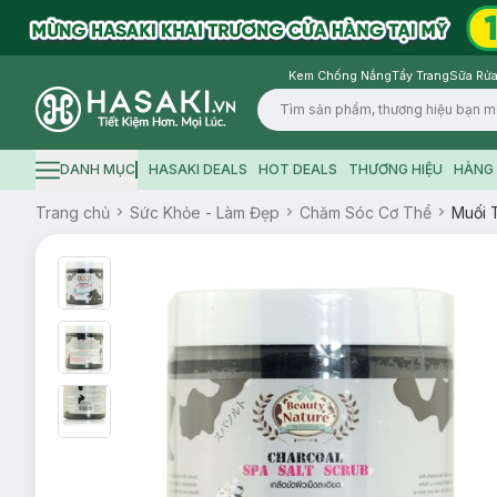
Kem Chống Nắng
Tẩy Trang
Sữa Rửa
Logo
DANH MỤC
HASAKI DEALS
HOT DEALS
THƯƠNG HIỆU
HÀNG 
Hamburger icon
Trang chủ
Sức Khỏe - Làm Đẹp
Chăm Sóc Cơ Thể
Muối 