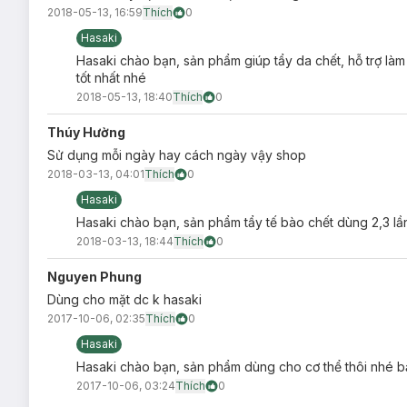
2018-05-13, 16:59
Thích
0
2. Coconut Milk - Sữa Dừa
: Chứa chiết xuất nước cốt 
Hasaki
3. Coffee - Cà Phê
: Chứa thành phần chiết xuất Cà Phê 
Hasaki chào bạn, sản phẩm giúp tẩy da chết, hỗ trợ làm
4. Charcoal - Than
: Chứa thành phần Than hoạt tính tinh
tốt nhất nhé
2018-05-13, 18:40
Thích
0
5. Bao Fu Ling - Thảo Dược
: Chứa thành phần thảo dư
Thúy Hường
Sử dụng mỗi ngày hay cách ngày vậy shop
2018-03-13, 04:01
Thích
0
Hasaki
Hasaki chào bạn, sản phẩm tẩy tế bào chết dùng 2,3 l
2018-03-13, 18:44
Thích
0
Nguyen Phung
Dùng cho mặt dc k hasaki
2017-10-06, 02:35
Thích
0
Hasaki
Hasaki chào bạn, sản phẩm dùng cho cơ thể thôi nhé b
2017-10-06, 03:24
Thích
0