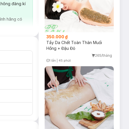
không đăng kí
ính hãng có
350.000 ₫
Tẩy Da Chết Toàn Thân Muối
Hồng + Đậu Đỏ
265/tháng
1 lần
|
45 phút
Timer Gray Icon
c vẫn nằm lại trên
định kỳ tẩy tế bào
i sáng, mịn màng.
 tế bào chết, chất
ẻ cùng hương thơm
 khỏe mạnh.