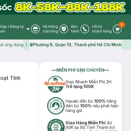
0
nhập
/
Đăng ký
Hệ thống
Bảo
Hỗ trợ
User Icon
Store Icon
Warranty Icon
Phone Icon
Cart I
oản
cửa hàng
hành
khách hàng
ải ứng dụng
Phường 8, Quận 10, Thành phố Hồ Chí Minh
Map icon
MIỄN PHÍ VẬN CHUYỂN
oạt Tính
Giao Nhanh Miễn Phí 2H.
Trễ tặng 100K
Hasaki đền bù
100%
hãng
đền bù
100%
nếu phát hiện
hàng giả
Giao Hàng Miễn Phí
(từ
90K tại 60 Tỉnh Thành trừ