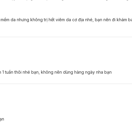
dừa dưỡng da mềm mịn, tăng cường độ ẩm cho da, giúp da sáng khỏe
giúp da sáng mịn, săn chắc
 mềm da nhưng không trị hết viêm da cơ địa nhé, bạn nên đi khám bác
 khiết giúp thải độc cho da
ợc Đông Y cho hương thơm thư giãn, sảng khoái, tăng lưu thông máu.
ần 1 tuần thôi nhé bạn, không nên dùng hàng ngày nha bạn
ạn