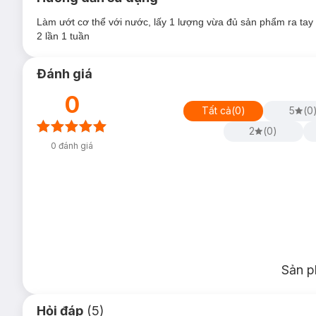
Làm ướt cơ thể với nước, lấy 1 lượng vừa đủ sản phẩm ra ta
2 lần 1 tuần
Đánh giá
0
Tất cả
(
0
)
5
(
0
2
(
0
)
0
đánh giá
Sản p
Hỏi đáp
(5)