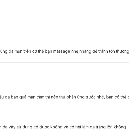
vùng da mụn trên cơ thể bạn massage nhẹ nhàng để tránh tổn thươn
ếu da bạn quá mẫn cảm thì nên thử phản ứng trước nhé, bạn có thể 
sần da vậy sử dụng có được không và có hết làm da trắng lên không
 da săn mịn, căng tràn sức sống, ngăn ngừa lão hóa và hỗ trợ tăng độ 