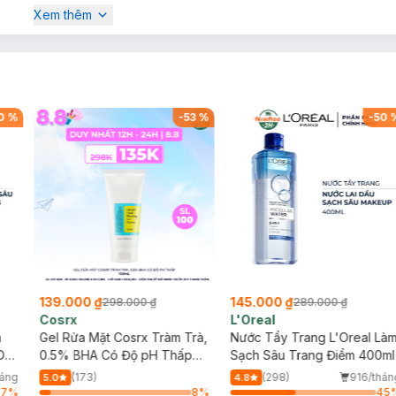
Xem thêm
0
%
-
53
%
-
50
139.000 ₫
145.000 ₫
298.000 ₫
289.000 ₫
Cosrx
L'Oreal
h
Gel Rửa Mặt Cosrx Tràm Trà,
Nước Tẩy Trang L'Oreal Là
Da
0.5% BHA Có Độ pH Thấp
Sạch Sâu Trang Điểm 400ml
150ml
háng
(173)
(298)
916/thán
5.0
4.8
17
%
8
%
45