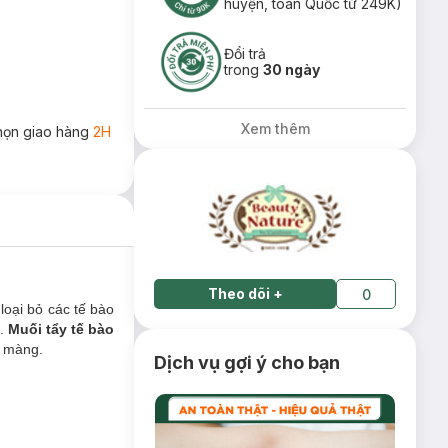
huyện, toàn Quốc từ 249K)
Đổi trả
trong
30 ngày
Xem thêm
họn giao hàng
2H
Theo dõi
+
0
loại bỏ các tế bào
n.
Muối tẩy tế bào
n màng.
Dịch vụ gợi ý cho bạn