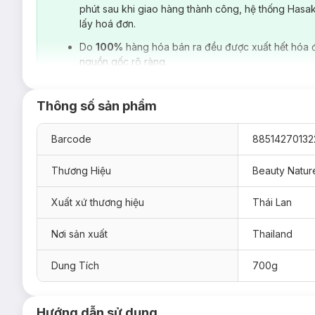
phút sau khi giao hàng thành công, hệ thống Hasa
lấy hoá đơn.
Do
100%
hàng hóa bán ra đều được xuất hết hóa 
nguồn gốc rõ ràng.
Thông số sản phẩm
Barcode
88514270132
Thương Hiệu
Beauty Natur
Xuất xứ thương hiệu
Thái Lan
Bạn có biết làn da của mỗi người sản xuất ra khoảng 5 tỷ tế 
làn da mới và tích tụ vi khuẩn cùng bụi bẩn. Điều này khiến d
Nơi sản xuất
Thailand
chết cho da là vô cùng cần thiết. Tương tự da mặt, da toàn t
Muối tắm Beauty Nature Spa Saft Scrub
chứa các thành phầ
Dung Tích
700g
sừng dày cứng, cho da sáng mịn, mềm mại và dễ hấp thu dưỡ
nhẹ nhàng, dễ chịu khi tắm mang đến cho bạn cảm giác thư gi
Hướng dẫn sử dụng