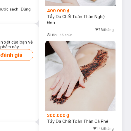
 nước sạch. Dùng
400.000 ₫
Tẩy Da Chết Toàn Thân Nghệ
Đen
78/tháng
1 lần
|
45 phút
Timer Gray Icon
ận xét của bạn về
 phẩm này
 đánh giá
300.000 ₫
Tẩy Da Chết Toàn Thân Cà Phê
1.4k/tháng