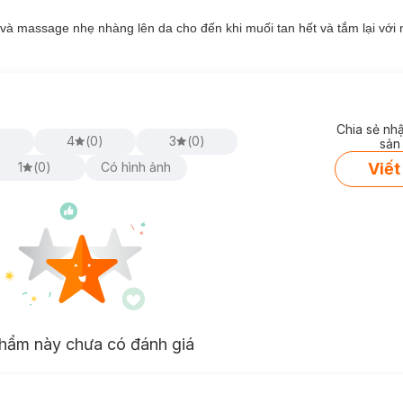
y và massage nhẹ nhàng lên da cho đến khi
muối
tan hết và
tắm
lại với
Chia sẻ nh
)
4
(
0
)
3
(
0
)
sản
Viết
1
(
0
)
Có hình ảnh
hẩm này chưa có đánh giá