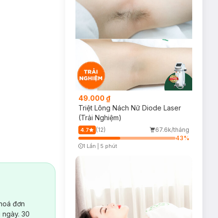
49.000 ₫
Triệt Lông Nách Nữ Diode Laser
(Trải Nghiệm)
(12)
67.6k/tháng
4.7
43
%
1 Lần
|
5 phút
Timer Gray Icon
 hoá đơn
 ngày. 30