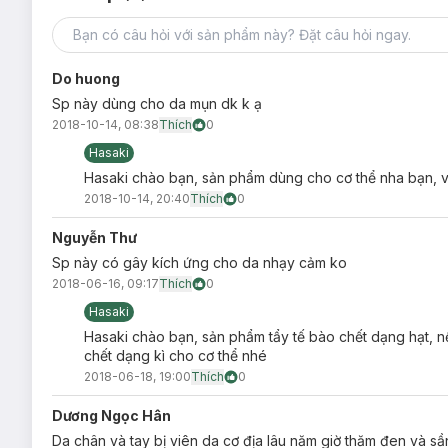
Do huong
Sp này dùng cho da mụn dk k ạ
2018-10-14, 08:38
Thích
0
Hasaki
Hasaki chào bạn, sản phẩm dùng cho cơ thể nha bạn, 
2018-10-14, 20:40
Thích
0
Nguyễn Thư
Sp này có gây kích ứng cho da nhạy cảm ko
2018-06-16, 09:17
Thích
0
Hasaki
Hasaki chào bạn, sản phẩm tẩy tế bào chết dạng hạt, n
chết dạng kì cho cơ thể nhé
2018-06-18, 19:00
Thích
0
Hiện
Hasaki
có 5 loại:
Dương Ngọc Hân
Da chân và tay bị viên da cơ địa lâu năm giờ thăm đen và 
1. Snail - Ốc Sên
: Chứa chiết xuất chất nhầy ốc sên, cho