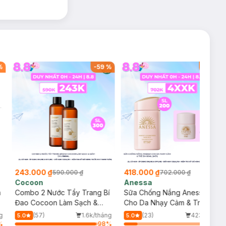
%
-
59
%
-
40
%
243.000 ₫
418.000 ₫
590.000 ₫
702.000 ₫
Cocoon
Anessa
m
Combo 2 Nước Tẩy Trang Bí
Sữa Chống Nắng Anessa
Đao Cocoon Làm Sạch &
Cho Da Nhạy Cảm & Trẻ Em
Giảm Dầu 500ml
60ml (Mới)
g
(57)
1.6k/tháng
(23)
423/tháng
5.0
5.0
%
98
%
16
%