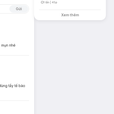
1 lần
|
45p
Timer Gray Icon
Gửi
Xem thêm
g mụn nhé
dùng tẩy tế bào
đàn hồi cho da.