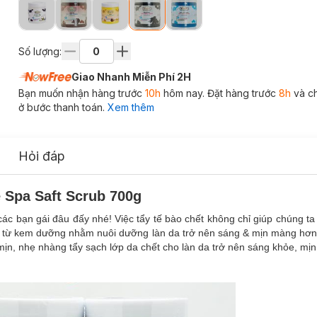
Số lượng:
Giao Nhanh Miễn Phí 2H
Bạn muốn nhận hàng trước
10h
hôm nay. Đặt hàng trước
8h
và c
ở bước thanh toán.
Xem thêm
Hỏi đáp
 Spa Saft Scrub 700g
ác bạn gái đâu đấy nhé! Việc tẩy tế bào chết không chỉ giúp chúng ta 
ất từ kem dưỡng nhằm nuôi dưỡng làn da trở nên sáng & mịn màng hơ
ịn, nhẹ nhàng tẩy sạch lớp da chết cho làn da trở nên sáng khỏe, mị