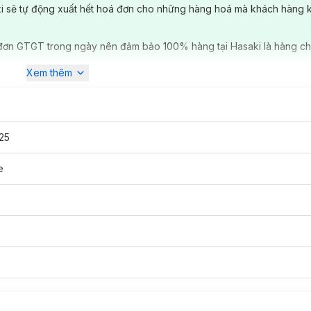
ki sẽ tự động xuất hết hoá đơn cho những hàng hoá mà khách hàng 
đơn GTGT trong ngày nên đảm bảo 100% hàng tại Hasaki là hàng ch
Xem thêm
25
e
bào mỗi ngày. Theo đó, những tế bào chết sẽ rơi ra, nhưng một số khá
a trở nên sạm đen, dễ nổi mụn hay xuất hiện các nếp nhăn. Vì vậy, việc 
hân cũng cần được chăm sóc, tẩy sạch bụi bẩn, tế bào chết để luôn tươ
n tự nhiên cùng sữa và các hạt muối spa siêu mịn nhẹ nhàng làm sạch
ng chất. Đồng thời thúc đẩy tuần hoàn máu cho da hồng hào, tươi tr
ãn, thoái mái. Thành phần giàu Vitamin E giúp phục hồi và bảo vệ da