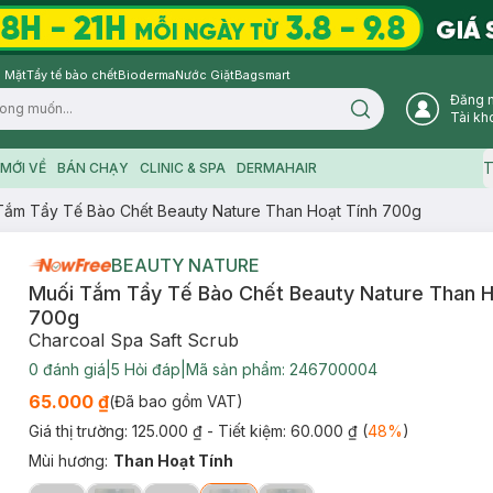
 Mặt
Tẩy tế bào chết
Bioderma
Nước Giặt
Bagsmart
Đăng 
Search icon
Tài kh
T
MỚI VỀ
BÁN CHẠY
CLINIC & SPA
DERMAHAIR
Tắm Tẩy Tế Bào Chết Beauty Nature Than Hoạt Tính 700g
BEAUTY NATURE
Muối Tắm Tẩy Tế Bào Chết Beauty Nature Than H
700g
Charcoal Spa Saft Scrub
0
đánh giá
|
5
Hỏi đáp
|
Mã sản phẩm:
246700004
65.000 ₫
(Đã bao gồm VAT)
Giá thị trường:
125.000 ₫
- Tiết kiệm:
60.000 ₫
(
48
%
)
Mùi hương
:
Than Hoạt Tính