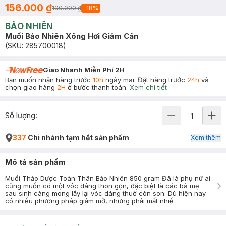
156.000 ₫
190.000 ₫
-
18
%
BẢO NHIÊN
Muối Bảo Nhiên Xông Hơi Giảm Cân
(SKU:
285700018
)
Giao Nhanh Miễn Phí 2H
Bạn muốn nhận hàng trước
10h
ngày mai. Đặt hàng trước
24h
và
chọn giao hàng
2H
ở bước thanh toán.
Xem chi tiết
Số lượng:
337
Chi nhánh tạm hết sản phẩm
Xem thêm
Mô tả sản phẩm
Muối Thảo Dược Toàn Thân Bảo Nhiên 850 gram Đã là phụ nữ ai
cũng muốn có một vóc dáng thon gọn, đặc biệt là các bà mẹ
sau sinh càng mong lấy lại vóc dáng thuở còn son. Dù hiện nay
có nhiều phương pháp giảm mỡ, nhưng phải mất nhiề