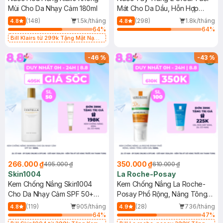
Mùi Cho Da Nhạy Cảm 180ml
Mát Cho Da Dầu, Hỗn Hợp
400ml
(148)
1.5k/tháng
(298)
1.8k/tháng
4.8
4.8
64
%
64
%
Bill Klairs từ 299k Tặng Mặt Nạ
Làm Dịu Da & Kiểm Soát Dầu Nhờn
25ml (SL Có Hạn)
-
46
%
-
43
%
266.000 ₫
350.000 ₫
495.000 ₫
610.000 ₫
Skin1004
La Roche-Posay
Kem Chống Nắng Skin1004
Kem Chống Nắng La Roche-
Cho Da Nhạy Cảm SPF 50+
Posay Phổ Rộng, Nâng Tông
50ml
Kiềm Dầu 50ml
(119)
905/tháng
(28)
736/tháng
4.8
4.9
64
%
47
%