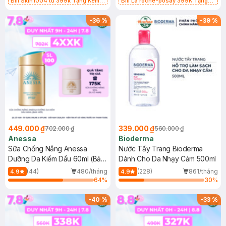
Bill Skin1004 từ 399k Tặng Kem
Bill La roche-posay 399K Tặng
Chống Nắng Cho Da Nhạy Cảm
Gel rửa mặt da dầu nhạy cảm 50ml
SPF 50+ 20ml (SL Có Hạn)
(SL có hạn)
-
36
%
-
39
%
449.000 ₫
339.000 ₫
702.000 ₫
560.000 ₫
Anessa
Bioderma
Sữa Chống Nắng Anessa
Nước Tẩy Trang Bioderma
Dưỡng Da Kiềm Dầu 60ml (Bản
Dành Cho Da Nhạy Cảm 500ml
Mới)
(44)
480/tháng
(228)
861/tháng
4.9
4.9
64
%
30
%
-
40
%
-
33
%