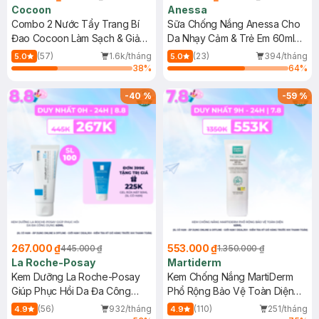
Cocoon
Anessa
Combo 2 Nước Tẩy Trang Bí
Sữa Chống Nắng Anessa Cho
Đao Cocoon Làm Sạch & Giảm
Da Nhạy Cảm & Trẻ Em 60ml
Dầu 500ml
(Mới)
(57)
1.6k/tháng
(23)
394/tháng
5.0
5.0
38
%
64
%
-
40
%
-
59
%
267.000 ₫
553.000 ₫
445.000 ₫
1.350.000 ₫
La Roche-Posay
Martiderm
Kem Dưỡng La Roche-Posay
Kem Chống Nắng MartiDerm
Giúp Phục Hồi Da Đa Công
Phổ Rộng Bảo Vệ Toàn Diện
Dụng 40ml
40ml
(56)
932/tháng
(110)
251/tháng
4.9
4.9