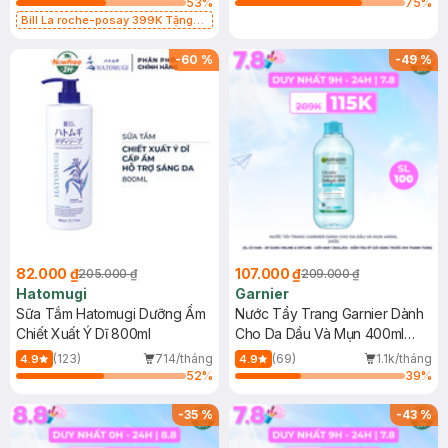
53
%
75
%
Bill La roche-posay 399K Tặng
Gel rửa mặt da dầu nhạy cảm 50ml
(SL có hạn)
-
60
%
-
49
%
82.000 ₫
107.000 ₫
205.000 ₫
209.000 ₫
Hatomugi
Garnier
Sữa Tắm Hatomugi Dưỡng Ẩm
Nước Tẩy Trang Garnier Dành
Chiết Xuất Ý Dĩ 800ml
Cho Da Dầu Và Mụn 400ml
(Mới)
(123)
714/tháng
(69)
1.1k/tháng
4.9
4.9
52
%
39
%
-
35
%
-
43
%