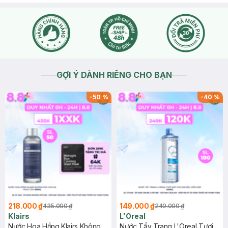
GỢI Ý DÀNH RIÊNG CHO BẠN
-
50
%
-
40
%
218.000 ₫
149.000 ₫
435.000 ₫
249.000 ₫
Klairs
L'Oreal
Nước Hoa Hồng Klairs Không
Nước Tẩy Trang L'Oreal Tươi