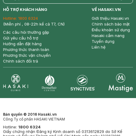
return
nowfree
price
HỖ TRỢ KHÁCH HÀNG
VỀ HASAKI.VN
Hotline:
1800 6324
Giới thiệu Hasaki.vn
(Miễn phí , 08-22h kể cả T7, CN)
Chính sách bảo mật
Điều khoản sử dụng
Các câu hỏi thường gặp
Hasaki cẩm nang
Gửi yêu cầu hỗ trợ
Tuyển dụng
Hướng dẫn đặt hàng
Liên hệ
Phương thức thanh toán
Phương thức vận chuyển
Chính sách đổi trả
Synctives
Clinic
Dermahair
Mastige
Bản quyền © 2016 Hasaki.vn
Công Ty cổ phần HASAKI VIETNAM
Hotline:
1800 6324
Giấy chứng nhận Đăng ký Kinh doanh số 0313612829 do Sở Kế