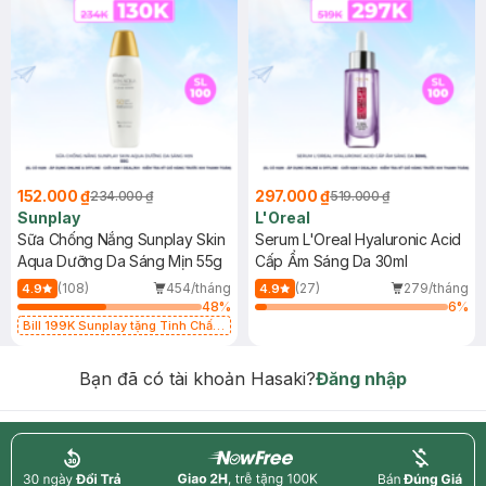
152.000 ₫
297.000 ₫
234.000 ₫
519.000 ₫
Sunplay
L'Oreal
Sữa Chống Nắng Sunplay Skin
Serum L'Oreal Hyaluronic Acid
Aqua Dưỡng Da Sáng Mịn 55g
Cấp Ẩm Sáng Da 30ml
(108)
454/tháng
(27)
279/tháng
4.9
4.9
48
%
6
%
Bill 199K Sunplay tặng Tinh Chất
Chống Nắng 7g trị giá 30K (SL có
hạn)
Bạn đã có tài khoản Hasaki?
Đăng nhập