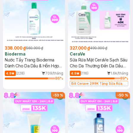
338.000 ₫
327.000 ₫
560.000 ₫
490.000 ₫
Bioderma
CeraVe
Nước Tẩy Trang Bioderma
Sữa Rửa Mặt CeraVe Sạch Sâu
Dành Cho Da Dầu & Hỗn Hợp
Cho Da Thường Đến Da Dầu
500ml
473ml
(228)
709/tháng
(116)
1.6k/tháng
4.9
4.9
86
%
89
%
Bill Cerave 299K Tặng Sữa Rửa
Mặt Cerave 30ml (SL có hạn)
-
53
%
-
50
%