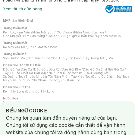
hoạch và Đầu tư Thành phố Hồ Chí Minh cấp ngày 13/01/2016
Xem tất cả cửa hàng
Mỹ Phẩm High-End
Trang Điểm Mặt
Kem Lót
/
Kem Nền
/
Phấn Nền
/
BB / CC Cream
/
Phấn Nước Cushion
/
Che Khuyết Điểm
/
Má Hồng
/
Tạo Khối / Highlight
/
Phấn Phủ
/
Xịt Khoá Makeup
Trang Điểm Mắt
Kẻ Mày
/
Kẻ Mắt
/
Phấn Mắt
/
Mascara
Trang Điểm Môi
Son Dưỡng Môi
/
Son Kem / Tint
/
Son Thỏi
/
Son Bóng
/
Tẩy Trang Mắt / Môi
Chăm Sóc Tóc Và Da Đầu
Dầu Gội Và Dầu Xả
/
Dầu Gội
/
Dầu Xả
/
Dầu Gội Khô
/
Dầu Gội Xả 2in1
/
Bộ Gội Xả
/
Tẩy Tế Bào Chết Da Đầu
/
Mặt Nạ / Kem Ủ Tóc
/
Serum / Dầu Dưỡng Tóc
/
Xịt Dưỡng Tóc
/
Thuốc Nhuộm Tóc
/
Sản Phẩm Tạo Kiểu Tóc
/
Dụng Cụ Chăm Sóc Tóc
/
Máy Sấy Tóc
/
Lược
/
Bộ Chăm Sóc Tóc
/
Phụ Kiện Tóc
Chăm Sóc Cơ Thể
Kem Tẩy Lông
/
Dụng Cụ Tẩy Lông
Nước Hoa
Nước Hoa Nữ
/
Nước Hoa Nam
/
Nước Hoa Cao Cấp
/
Xịt Thơm Toàn Thân
/
Nước Hoa Vùng Kín
Notice about cookies usage
BIỂU NGỮ COOKIE
Chăm Sóc Cá Nhân
Chúng tôi quan tâm đến quyền riêng tư của bạn.
Chống Muỗi
/
Khẩu Trang
/
Máy Massage
/
Mặt Nạ Xông Hơi
/
Nước Rửa Tay
/
Sản Phẩm Chăm Sóc Khác
/
Bàn Chải Đánh Răng
/
Bàn Chải Điện
/
Chúng tôi sử dụng các cookie cần thiết để vận hành
Hỗ Trợ Trắng Răng
/
Kem Đánh Răng
/
Máy Tăm Nước
/
Nước Súc Miệng
/
Tăm / Chỉ Nha Khoa
/
Xịt Thơm Miệng
/
Dung Dịch Vệ Sinh
/
Dưỡng Vùng Kín
/
website của chúng tôi và đồng hành cùng bạn trong
Khăn Ướt Vệ Sinh Vùng Kín
/
Băng Vệ Sinh
/
Tampon
/
Bọt Cạo Râu
/
Dao Cạo Râu
/