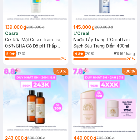
139.000 ₫
145.000 ₫
298.000 ₫
289.000 ₫
Cosrx
L'Oreal
Gel Rửa Mặt Cosrx Tràm Trà,
Nước Tẩy Trang L'Oreal Làm
0.5% BHA Có Độ pH Thấp
Sạch Sâu Trang Điểm 400ml
150ml
(173)
(298)
916/tháng
5.0
4.8
7
%
28
%
-
59
%
-
36
%
243.000 ₫
449.000 ₫
590.000 ₫
702.000 ₫