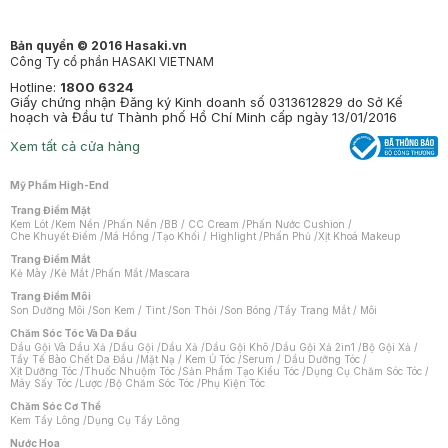
Bản quyền © 2016 Hasaki.vn
Công Ty cổ phần HASAKI VIETNAM
Hotline:
1800 6324
Giấy chứng nhận Đăng ký Kinh doanh số 0313612829 do Sở Kế
hoạch và Đầu tư Thành phố Hồ Chí Minh cấp ngày 13/01/2016
Xem tất cả cửa hàng
Mỹ Phẩm High-End
Trang Điểm Mặt
Kem Lót
/
Kem Nền
/
Phấn Nền
/
BB / CC Cream
/
Phấn Nước Cushion
/
Che Khuyết Điểm
/
Má Hồng
/
Tạo Khối / Highlight
/
Phấn Phủ
/
Xịt Khoá Makeup
Trang Điểm Mắt
Kẻ Mày
/
Kẻ Mắt
/
Phấn Mắt
/
Mascara
Trang Điểm Môi
Son Dưỡng Môi
/
Son Kem / Tint
/
Son Thỏi
/
Son Bóng
/
Tẩy Trang Mắt / Môi
Chăm Sóc Tóc Và Da Đầu
Dầu Gội Và Dầu Xả
/
Dầu Gội
/
Dầu Xả
/
Dầu Gội Khô
/
Dầu Gội Xả 2in1
/
Bộ Gội Xả
/
Tẩy Tế Bào Chết Da Đầu
/
Mặt Nạ / Kem Ủ Tóc
/
Serum / Dầu Dưỡng Tóc
/
Xịt Dưỡng Tóc
/
Thuốc Nhuộm Tóc
/
Sản Phẩm Tạo Kiểu Tóc
/
Dụng Cụ Chăm Sóc Tóc
/
Máy Sấy Tóc
/
Lược
/
Bộ Chăm Sóc Tóc
/
Phụ Kiện Tóc
Chăm Sóc Cơ Thể
Kem Tẩy Lông
/
Dụng Cụ Tẩy Lông
Nước Hoa