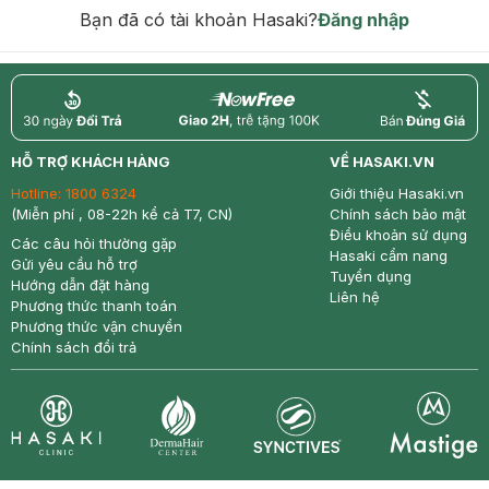
hạn)
Bạn đã có tài khoản Hasaki?
Đăng nhập
return
nowfree
price
HỖ TRỢ KHÁCH HÀNG
VỀ HASAKI.VN
Hotline:
1800 6324
Giới thiệu Hasaki.vn
(Miễn phí , 08-22h kể cả T7, CN)
Chính sách bảo mật
Điều khoản sử dụng
Các câu hỏi thường gặp
Hasaki cẩm nang
Gửi yêu cầu hỗ trợ
Tuyển dụng
Hướng dẫn đặt hàng
Liên hệ
Phương thức thanh toán
Phương thức vận chuyển
Chính sách đổi trả
Synctives
Clinic
Dermahair
Mastige