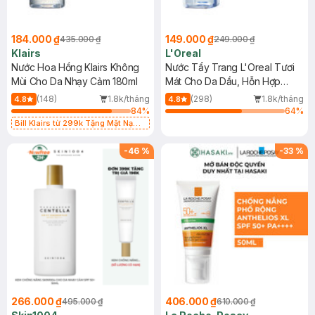
184.000 ₫
149.000 ₫
435.000 ₫
249.000 ₫
Klairs
L'Oreal
Nước Hoa Hồng Klairs Không
Nước Tẩy Trang L'Oreal Tươi
Mùi Cho Da Nhạy Cảm 180ml
Mát Cho Da Dầu, Hỗn Hợp
400ml
(148)
1.8k/tháng
(298)
1.8k/tháng
4.8
4.8
84
%
64
%
Bill Klairs từ 299k Tặng Mặt Nạ
Làm Dịu Da & Kiểm Soát Dầu Nhờn
25ml (SL Có Hạn)
-
46
%
-
33
%
266.000 ₫
406.000 ₫
495.000 ₫
610.000 ₫