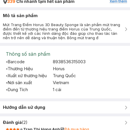
339
Chi nhánh tạm hết sản phẩm
Xem thêm
Mô tả sản phẩm
Mút Trang Điểm Horus 3D Beauty Sponge là sản phẩm mút trang
điểm đến từ thương hiệu trang điểm Horus của Trung Quốc,
được thiết kế với các hình dáng độc đáo giúp cho thao tác tán
nền trở nên dễ dàng và thuận tiện. Bông mút trang đ
Thông số sản phẩm
Barcode
8938536315003
Thương Hiệu
Horus
Xuất xứ thương hiệu
Trung Quốc
Nơi sản xuất
Vietnam
Dung Tích
1 cái
Hướng dẫn sử dụng
Đánh giá
(
2
)
Tran Thi Hong Anh
Đã mua hàng