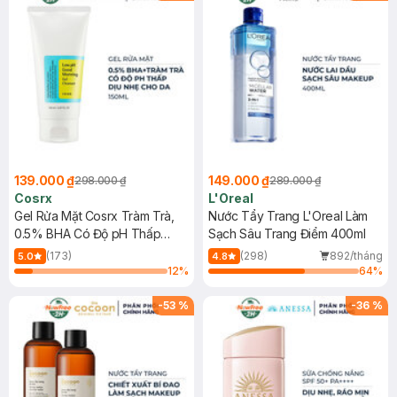
139.000 ₫
149.000 ₫
298.000 ₫
289.000 ₫
Cosrx
L'Oreal
Gel Rửa Mặt Cosrx Tràm Trà,
Nước Tẩy Trang L'Oreal Làm
0.5% BHA Có Độ pH Thấp
Sạch Sâu Trang Điểm 400ml
150ml
(173)
(298)
892/tháng
5.0
4.8
12
%
64
%
-
53
%
-
36
%