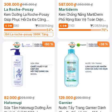
308.000 ₫
587.000 ₫
445.000 ₫
1.350.000 ₫
La Roche-Posay
Martiderm
Kem Dưỡng La Roche-Posay
Kem Chống Nắng MartiDerm
Giúp Phục Hồi Da Đa Công
Phổ Rộng Bảo Vệ Toàn Diện
Dụng 40ml
40ml
(56)
808/tháng
(110)
236/tháng
4.9
4.9
64
%
76
%
Bill La roche-posay 399K Tặng
Gel rửa mặt da dầu nhạy cảm 50ml
(SL có hạn)
-
60
%
-
38
%
82.000 ₫
129.000 ₫
205.000 ₫
209.000 ₫
Hatomugi
Garnier
Sữa Tắm Hatomugi Dưỡng Ẩm
Nước Tẩy Trang Garnier Dành