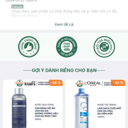
2024-01-27
Thích
0
Hasaki
Chào bạn, sản phẩm có hộp đựng bảo vệ ạ, hiện chỉ có đỏ ,
hồng và đen ạ
2024-01-27
Thích
0
Xem tất cả
GỢI Ý DÀNH RIÊNG CHO BẠN
-
58
%
-
40
%