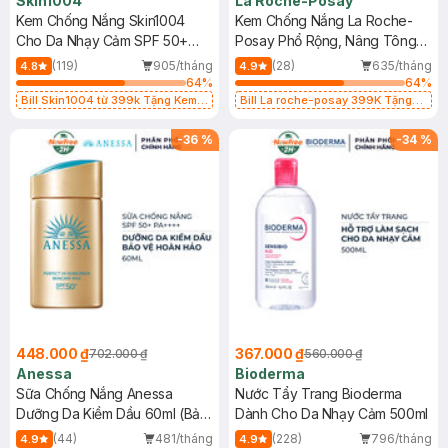
Skin1004
La Roche-Posay
Kem Chống Nắng Skin1004
Kem Chống Nắng La Roche-
Cho Da Nhạy Cảm SPF 50+
Posay Phổ Rộng, Nâng Tông
50ml
Kiềm Dầu 50ml
(119)
905/tháng
(28)
635/tháng
4.8
4.9
64
%
64
%
Bill Skin1004 từ 399k Tặng Kem
Bill La roche-posay 399K Tặng
Chống Nắng Cho Da Nhạy Cảm
Gel rửa mặt da dầu nhạy cảm 50ml
SPF 50+ 20ml (SL Có Hạn)
(SL có hạn)
-
36
%
-
34
%
448.000 ₫
367.000 ₫
702.000 ₫
560.000 ₫
Anessa
Bioderma
Sữa Chống Nắng Anessa
Nước Tẩy Trang Bioderma
Dưỡng Da Kiềm Dầu 60ml (Bản
Dành Cho Da Nhạy Cảm 500ml
Mới)
(44)
481/tháng
(228)
796/tháng
4.9
4.9