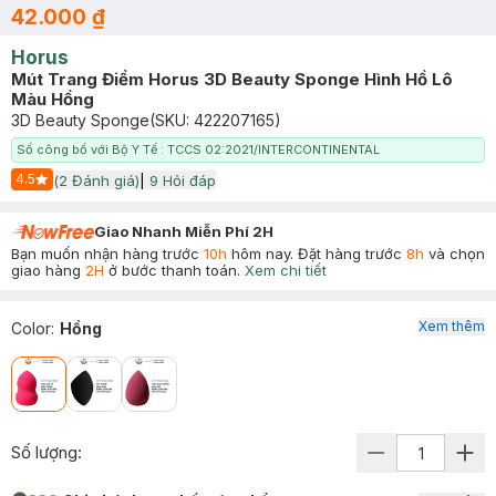
42.000 ₫
Horus
Mút Trang Điểm Horus 3D Beauty Sponge Hình Hồ Lô
Màu Hồng
3D Beauty Sponge
(SKU:
422207165
)
Số công bố với Bộ Y Tế : TCCS 02:2021/INTERCONTINENTAL
4.5
(
2
Đánh giá)
|
9
Hỏi đáp
Start Icon
Giao Nhanh Miễn Phí 2H
Bạn muốn nhận hàng trước
10h
hôm nay. Đặt hàng trước
8h
và chọn
giao hàng
2H
ở bước thanh toán.
Xem chi tiết
Xem thêm
Color
:
Hồng
Số lượng: