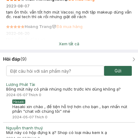
2023-08-07
tạm ổn thôi. vẫn tốt hơn mút Vacosi. ng mới tập makeup dùng vẫn
đc. real tech thì ok rồi nhưng giặt dễ rách
Hoàng Trang
Đã mua hàng
2022-06-20
Mút mềm á, dùng ok
Xem tất cả
Hỏi đáp
(
9
)
Gửi
Lương Phát Tài
Bông mút này có phải nhúng nước trước khi dùng không ạ?
2024-05-07
Thích
0
Hasaki
Hasaki xin chào , để tiện hỗ trợ hơn cho bạn , bạn nhấn nút
phần "chat với chúng tôi" nhé
2024-05-07
Thích
0
Nguyễn thanh thuý
Mút này có hộp đựng k ạ? Shop có loại màu kem k ạ