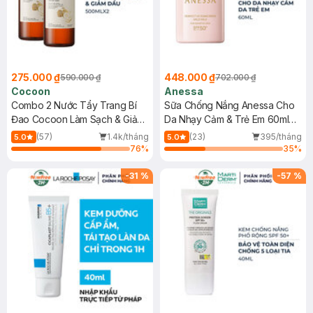
275.000 ₫
448.000 ₫
590.000 ₫
702.000 ₫
Cocoon
Anessa
Combo 2 Nước Tẩy Trang Bí
Sữa Chống Nắng Anessa Cho
Đao Cocoon Làm Sạch & Giảm
Da Nhạy Cảm & Trẻ Em 60ml
Dầu 500ml
(Mới)
(57)
1.4k/tháng
(23)
395/tháng
5.0
5.0
76
%
35
%
-
31
%
-
57
%