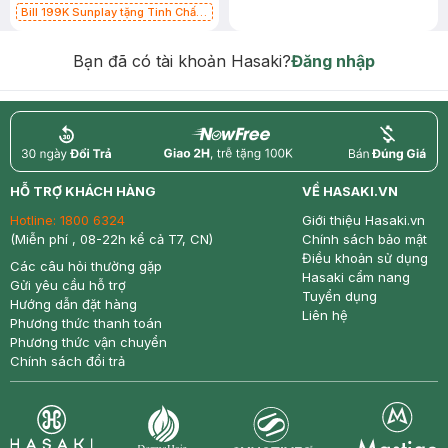
Bill 199K Sunplay tặng Tinh Chất
Chống Nắng 7g trị giá 30K (SL có
hạn)
Bạn đã có tài khoản Hasaki?
Đăng nhập
return
nowfree
price
HỖ TRỢ KHÁCH HÀNG
VỀ HASAKI.VN
Hotline:
1800 6324
Giới thiệu Hasaki.vn
(Miễn phí , 08-22h kể cả T7, CN)
Chính sách bảo mật
Điều khoản sử dụng
Các câu hỏi thường gặp
Hasaki cẩm nang
Gửi yêu cầu hỗ trợ
Tuyển dụng
Hướng dẫn đặt hàng
Liên hệ
Phương thức thanh toán
Phương thức vận chuyển
Chính sách đổi trả