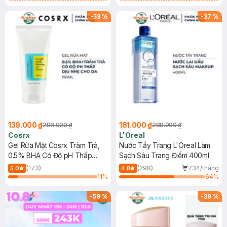
Tẩy Trang Hộp 50 Miếng (SL có
Mặt Cerave 30ml (SL có hạn)
hạn)
-
53
%
-
37
%
139.000 ₫
181.000 ₫
298.000 ₫
289.000 ₫
Cosrx
L'Oreal
Gel Rửa Mặt Cosrx Tràm Trà,
Nước Tẩy Trang L'Oreal Làm
0.5% BHA Có Độ pH Thấp
Sạch Sâu Trang Điểm 400ml
150ml
(173)
(298)
734/tháng
5.0
4.8
11
%
64
%
-
59
%
-
39
%