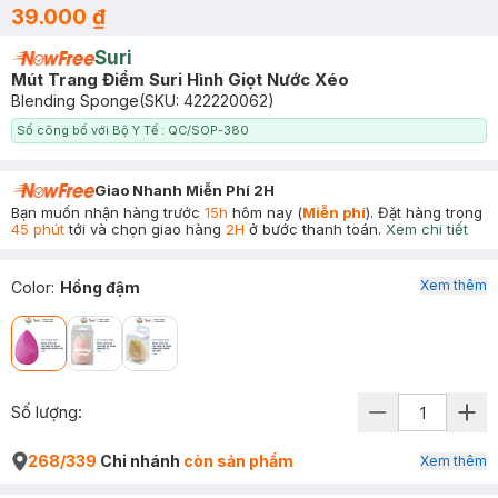
39.000 ₫
Suri
Mút Trang Điểm Suri Hình Giọt Nước Xéo
Blending Sponge
(SKU:
422220062
)
Số công bố với Bộ Y Tế : QC/SOP-380
Giao Nhanh Miễn Phí 2H
Bạn muốn nhận hàng trước
15h
hôm nay (
Miễn phí
). Đặt hàng trong
45 phút
tới và chọn giao hàng
2H
ở bước thanh toán.
Xem chi tiết
Xem thêm
Color
:
Hồng đậm
Số lượng:
268/339
Chi nhánh
còn sản phẩm
Xem thêm