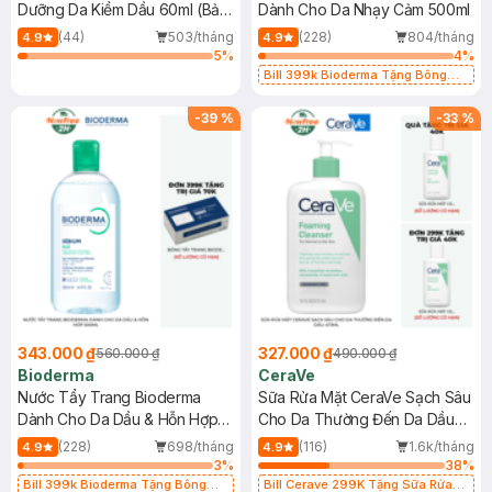
Dưỡng Da Kiềm Dầu 60ml (Bản
Dành Cho Da Nhạy Cảm 500ml
Mới)
(44)
503/tháng
(228)
804/tháng
4.9
4.9
5
%
4
%
Bill 399k Bioderma Tặng Bông
Tẩy Trang Hộp 50 Miếng (SL có
hạn)
-
39
%
-
33
%
343.000 ₫
327.000 ₫
560.000 ₫
490.000 ₫
Bioderma
CeraVe
Nước Tẩy Trang Bioderma
Sữa Rửa Mặt CeraVe Sạch Sâu
Dành Cho Da Dầu & Hỗn Hợp
Cho Da Thường Đến Da Dầu
500ml
473ml
(228)
698/tháng
(116)
1.6k/tháng
4.9
4.9
3
%
38
%
Bill 399k Bioderma Tặng Bông
Bill Cerave 299K Tặng Sữa Rửa