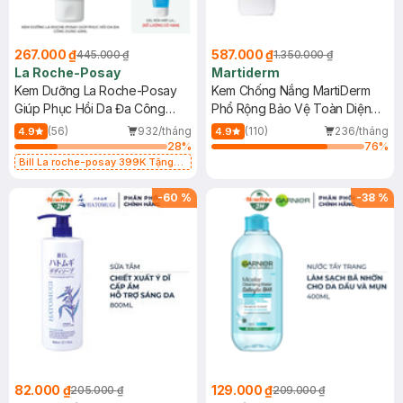
267.000 ₫
587.000 ₫
445.000 ₫
1.350.000 ₫
La Roche-Posay
Martiderm
Kem Dưỡng La Roche-Posay
Kem Chống Nắng MartiDerm
Giúp Phục Hồi Da Đa Công
Phổ Rộng Bảo Vệ Toàn Diện
Dụng 40ml
40ml
(56)
932/tháng
(110)
236/tháng
4.9
4.9
28
%
76
%
Bill La roche-posay 399K Tặng
Gel rửa mặt da dầu nhạy cảm 50ml
(SL có hạn)
-
60
%
-
38
%
82.000 ₫
129.000 ₫
205.000 ₫
209.000 ₫