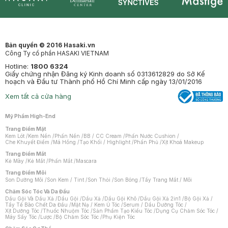
Synctives
Clinic
Dermahair
Mastige
Bản quyền © 2016 Hasaki.vn
Công Ty cổ phần HASAKI VIETNAM
Hotline:
1800 6324
Giấy chứng nhận Đăng ký Kinh doanh số 0313612829 do Sở Kế
hoạch và Đầu tư Thành phố Hồ Chí Minh cấp ngày 13/01/2016
Xem tất cả cửa hàng
Mỹ Phẩm High-End
Trang Điểm Mặt
Kem Lót
/
Kem Nền
/
Phấn Nền
/
BB / CC Cream
/
Phấn Nước Cushion
/
Che Khuyết Điểm
/
Má Hồng
/
Tạo Khối / Highlight
/
Phấn Phủ
/
Xịt Khoá Makeup
Trang Điểm Mắt
Kẻ Mày
/
Kẻ Mắt
/
Phấn Mắt
/
Mascara
Trang Điểm Môi
Son Dưỡng Môi
/
Son Kem / Tint
/
Son Thỏi
/
Son Bóng
/
Tẩy Trang Mắt / Môi
Chăm Sóc Tóc Và Da Đầu
Dầu Gội Và Dầu Xả
/
Dầu Gội
/
Dầu Xả
/
Dầu Gội Khô
/
Dầu Gội Xả 2in1
/
Bộ Gội Xả
/
Tẩy Tế Bào Chết Da Đầu
/
Mặt Nạ / Kem Ủ Tóc
/
Serum / Dầu Dưỡng Tóc
/
Xịt Dưỡng Tóc
/
Thuốc Nhuộm Tóc
/
Sản Phẩm Tạo Kiểu Tóc
/
Dụng Cụ Chăm Sóc Tóc
/
Máy Sấy Tóc
/
Lược
/
Bộ Chăm Sóc Tóc
/
Phụ Kiện Tóc