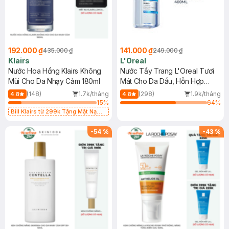
192.000 ₫
141.000 ₫
435.000 ₫
249.000 ₫
Klairs
L'Oreal
Nước Hoa Hồng Klairs Không
Nước Tẩy Trang L'Oreal Tươi
Mùi Cho Da Nhạy Cảm 180ml
Mát Cho Da Dầu, Hỗn Hợp
400ml
(148)
1.7k/tháng
(298)
1.9k/tháng
4.8
4.8
15
%
64
%
Bill Klairs từ 299k Tặng Mặt Nạ
Làm Dịu Da & Kiểm Soát Dầu Nhờn
25ml (SL Có Hạn)
-
54
%
-
43
%