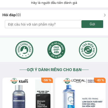
Hãy là người đầu tiên đánh giá
Hỏi đáp
(
0
)
Gửi
GỢI Ý DÀNH RIÊNG CHO BẠN
-
56
%
-
43
%