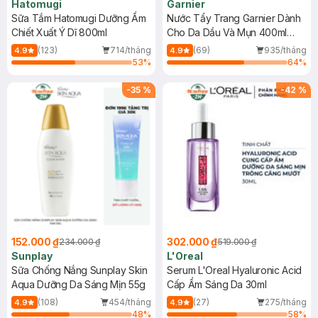
Hatomugi
Garnier
Sữa Tắm Hatomugi Dưỡng Ẩm
Nước Tẩy Trang Garnier Dành
Chiết Xuất Ý Dĩ 800ml
Cho Da Dầu Và Mụn 400ml
(Mới)
(123)
714/tháng
(69)
935/tháng
4.9
4.9
53
%
64
%
-
35
%
-
42
%
152.000 ₫
302.000 ₫
234.000 ₫
519.000 ₫
Sunplay
L'Oreal
Sữa Chống Nắng Sunplay Skin
Serum L'Oreal Hyaluronic Acid
Aqua Dưỡng Da Sáng Mịn 55g
Cấp Ẩm Sáng Da 30ml
(108)
454/tháng
(27)
275/tháng
4.9
4.9
48
%
58
%