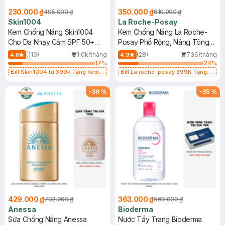
230.000 ₫
350.000 ₫
495.000 ₫
610.000 ₫
Skin1004
La Roche-Posay
Kem Chống Nắng Skin1004
Kem Chống Nắng La Roche-
Cho Da Nhạy Cảm SPF 50+
Posay Phổ Rộng, Nâng Tông
50ml
Kiềm Dầu 50ml
(119)
1.0k/tháng
(28)
736/tháng
4.8
4.9
17
%
24
%
Bill Skin1004 từ 399k Tặng Kem
Bill La roche-posay 399K Tặng
Chống Nắng Cho Da Nhạy Cảm
Gel rửa mặt da dầu nhạy cảm 50ml
SPF 50+ 20ml (SL Có Hạn)
(SL có hạn)
-
39
%
-
35
%
429.000 ₫
363.000 ₫
702.000 ₫
560.000 ₫
Anessa
Bioderma
Sữa Chống Nắng Anessa
Nước Tẩy Trang Bioderma