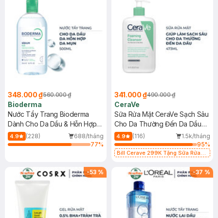
348.000 ₫
341.000 ₫
560.000 ₫
490.000 ₫
Bioderma
CeraVe
Nước Tẩy Trang Bioderma
Sữa Rửa Mặt CeraVe Sạch Sâu
Dành Cho Da Dầu & Hỗn Hợp
Cho Da Thường Đến Da Dầu
500ml
473ml
(228)
688/tháng
(116)
1.5k/tháng
4.9
4.9
77
%
95
%
Bill Cerave 299K Tặng Sữa Rửa
Mặt Cerave 30ml (SL có hạn)
-
53
%
-
37
%