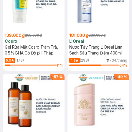
139.000 ₫
181.000 ₫
298.000 ₫
289.000 ₫
Cosrx
L'Oreal
Gel Rửa Mặt Cosrx Tràm Trà,
Nước Tẩy Trang L'Oreal Làm
0.5% BHA Có Độ pH Thấp
Sạch Sâu Trang Điểm 400ml
150ml
(173)
(298)
734/tháng
5.0
4.8
11
%
64
%
-
57
%
-
40
%