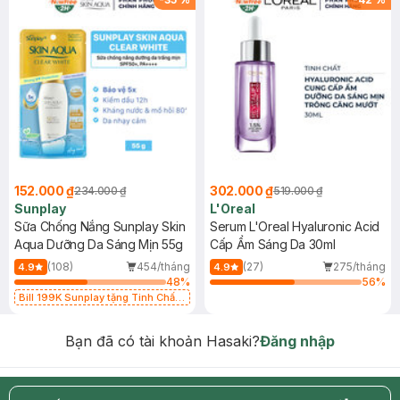
152.000 ₫
302.000 ₫
234.000 ₫
519.000 ₫
Sunplay
L'Oreal
Sữa Chống Nắng Sunplay Skin
Serum L'Oreal Hyaluronic Acid
Aqua Dưỡng Da Sáng Mịn 55g
Cấp Ẩm Sáng Da 30ml
(108)
454/tháng
(27)
275/tháng
4.9
4.9
48
%
56
%
Bill 199K Sunplay tặng Tinh Chất
Chống Nắng 7g trị giá 30K (SL có
hạn)
Bạn đã có tài khoản Hasaki?
Đăng nhập