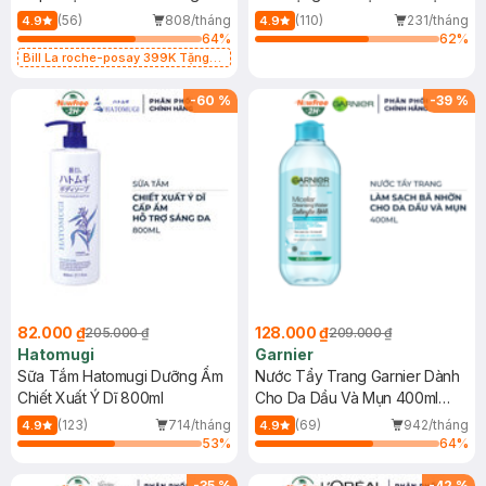
Dụng 40ml
40ml
(56)
808/tháng
(110)
231/tháng
4.9
4.9
64
%
62
%
Bill La roche-posay 399K Tặng
Gel rửa mặt da dầu nhạy cảm 50ml
(SL có hạn)
-
60
%
-
39
%
82.000 ₫
128.000 ₫
205.000 ₫
209.000 ₫
Hatomugi
Garnier
Sữa Tắm Hatomugi Dưỡng Ẩm
Nước Tẩy Trang Garnier Dành
Chiết Xuất Ý Dĩ 800ml
Cho Da Dầu Và Mụn 400ml
(Mới)
(123)
714/tháng
(69)
942/tháng
4.9
4.9
53
%
64
%
-
35
%
-
42
%