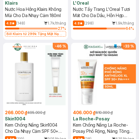
Klairs
L'Oreal
Nước Hoa Hồng Klairs Không
Nước Tẩy Trang L'Oreal Tươi
Mùi Cho Da Nhạy Cảm 180ml
Mát Cho Da Dầu, Hỗn Hợp
400ml
(148)
1.7k/tháng
(298)
1.9k/tháng
4.8
4.8
27
%
64
%
Bill Klairs từ 299k Tặng Mặt Nạ
Làm Dịu Da & Kiểm Soát Dầu Nhờn
25ml (SL Có Hạn)
-
46
%
-
33
%
266.000 ₫
406.000 ₫
495.000 ₫
610.000 ₫
Skin1004
La Roche-Posay
Kem Chống Nắng Skin1004
Kem Chống Nắng La Roche-
Cho Da Nhạy Cảm SPF 50+
Posay Phổ Rộng, Nâng Tông
50ml
Kiềm Dầu 50ml
(119)
905/tháng
(28)
635/tháng