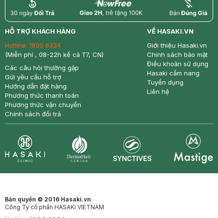
return
nowfree
price
HỖ TRỢ KHÁCH HÀNG
VỀ HASAKI.VN
Hotline:
1800 6324
Giới thiệu Hasaki.vn
(Miễn phí , 08-22h kể cả T7, CN)
Chính sách bảo mật
Điều khoản sử dụng
Các câu hỏi thường gặp
Hasaki cẩm nang
Gửi yêu cầu hỗ trợ
Tuyển dụng
Hướng dẫn đặt hàng
Liên hệ
Phương thức thanh toán
Phương thức vận chuyển
Chính sách đổi trả
Synctives
Clinic
Dermahair
Mastige
Bản quyền © 2016 Hasaki.vn
Công Ty cổ phần HASAKI VIETNAM