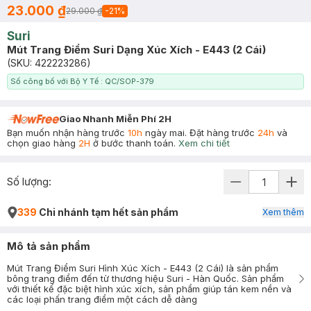
23.000 ₫
29.000 ₫
-
21
%
Suri
Mút Trang Điểm Suri Dạng Xúc Xích - E443 (2 Cái)
(SKU:
422223286
)
Số công bố với Bộ Y Tế : QC/SOP-379
Giao Nhanh Miễn Phí 2H
Bạn muốn nhận hàng trước
10h
ngày mai. Đặt hàng trước
24h
và
chọn giao hàng
2H
ở bước thanh toán.
Xem chi tiết
Số lượng:
339
Chi nhánh tạm hết sản phẩm
Xem thêm
Mô tả sản phẩm
Mút Trang Điểm Suri Hình Xúc Xích - E443 (2 Cái) là sản phẩm
bông trang điểm đến từ thương hiệu Suri - Hàn Quốc. Sản phẩm
với thiết kế đặc biệt hình xúc xích, sản phẩm giúp tán kem nền và
các loại phấn trang điểm một cách dễ dàng