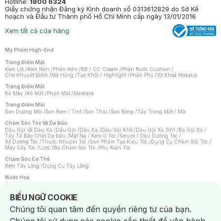
Hotline:
1800 6324
Giấy chứng nhận Đăng ký Kinh doanh số 0313612829 do Sở Kế
hoạch và Đầu tư Thành phố Hồ Chí Minh cấp ngày 13/01/2016
Xem tất cả cửa hàng
Mỹ Phẩm High-End
Trang Điểm Mặt
Kem Lót
/
Kem Nền
/
Phấn Nền
/
BB / CC Cream
/
Phấn Nước Cushion
/
Che Khuyết Điểm
/
Má Hồng
/
Tạo Khối / Highlight
/
Phấn Phủ
/
Xịt Khoá Makeup
Trang Điểm Mắt
Kẻ Mày
/
Kẻ Mắt
/
Phấn Mắt
/
Mascara
Trang Điểm Môi
Son Dưỡng Môi
/
Son Kem / Tint
/
Son Thỏi
/
Son Bóng
/
Tẩy Trang Mắt / Môi
Chăm Sóc Tóc Và Da Đầu
Dầu Gội Và Dầu Xả
/
Dầu Gội
/
Dầu Xả
/
Dầu Gội Khô
/
Dầu Gội Xả 2in1
/
Bộ Gội Xả
/
Tẩy Tế Bào Chết Da Đầu
/
Mặt Nạ / Kem Ủ Tóc
/
Serum / Dầu Dưỡng Tóc
/
Xịt Dưỡng Tóc
/
Thuốc Nhuộm Tóc
/
Sản Phẩm Tạo Kiểu Tóc
/
Dụng Cụ Chăm Sóc Tóc
/
Máy Sấy Tóc
/
Lược
/
Bộ Chăm Sóc Tóc
/
Phụ Kiện Tóc
Chăm Sóc Cơ Thể
Kem Tẩy Lông
/
Dụng Cụ Tẩy Lông
Nước Hoa
Nước Hoa Nữ
/
Nước Hoa Nam
/
Nước Hoa Cao Cấp
/
Xịt Thơm Toàn Thân
/
Nước Hoa Vùng Kín
Notice about cookies usage
BIỂU NGỮ COOKIE
Chăm Sóc Cá Nhân
Chúng tôi quan tâm đến quyền riêng tư của bạn.
Chống Muỗi
/
Khẩu Trang
/
Máy Massage
/
Mặt Nạ Xông Hơi
/
Nước Rửa Tay
/
Sản Phẩm Chăm Sóc Khác
/
Bàn Chải Đánh Răng
/
Bàn Chải Điện
/
Hỗ Trợ Trắng Răng
/
Kem Đánh Răng
/
Máy Tăm Nước
/
Nước Súc Miệng
/