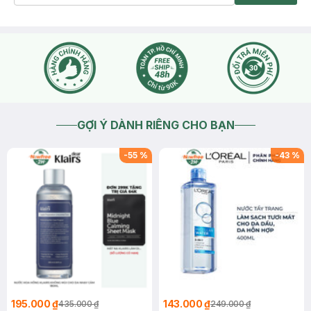
GỢI Ý DÀNH RIÊNG CHO BẠN
-
55
%
-
43
%
195.000 ₫
143.000 ₫
435.000 ₫
249.000 ₫