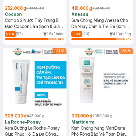
252.000 ₫
418.000 ₫
590.000 ₫
702.000 ₫
Cocoon
Anessa
Combo 2 Nước Tẩy Trang Bí
Sữa Chống Nắng Anessa Cho
Đao Cocoon Làm Sạch & Giảm
Da Nhạy Cảm & Trẻ Em 60ml
Dầu 500ml
(Mới)
(57)
1.5k/tháng
(23)
423/tháng
5.0
5.0
84
%
87
%
-
31
%
-
55
%
308.000 ₫
601.000 ₫
445.000 ₫
1.350.000 ₫
La Roche-Posay
Martiderm
Kem Dưỡng La Roche-Posay
Kem Chống Nắng MartiDerm
Giúp Phục Hồi Da Đa Công
Phổ Rộng Bảo Vệ Toàn Diện