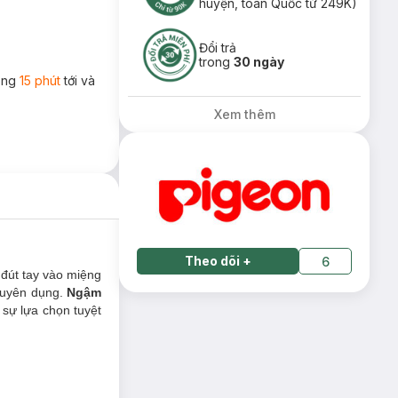
huyện, toàn Quốc từ 249K)
Đổi trả
trong
30 ngày
rong
15 phút
tới và
Xem thêm
Theo dõi
+
6
 đút tay vào miệng
huyên dụng.
Ngậm
 sự lựa chọn tuyệt