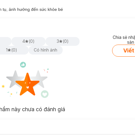
h tụ, ảnh hưởng đến sức khỏe bé
Chia sẻ nh
)
4
(
0
)
3
(
0
)
sản
Viết
1
(
0
)
Có hình ảnh
hẩm này chưa có đánh giá