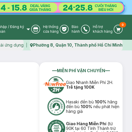
0
nhập
/
Đăng ký
Hệ thống
Bảo
Hỗ trợ
User Icon
Store Icon
Warranty Icon
Phone Icon
Cart I
oản
cửa hàng
hành
khách hàng
ải ứng dụng
Phường 8, Quận 10, Thành phố Hồ Chí Minh
Map icon
MIỄN PHÍ VẬN CHUYỂN
Giao Nhanh Miễn Phí 2H.
Trễ tặng 100K
Hasaki đền bù
100%
hãng
đền bù
100%
nếu phát hiện
hàng giả
Giao Hàng Miễn Phí
(từ
90K tại 60 Tỉnh Thành trừ