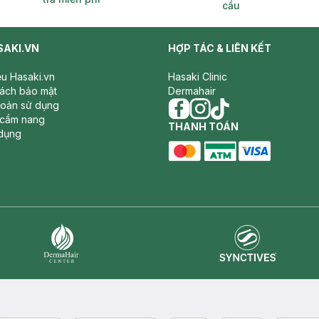
cầu
SAKI.VN
HỢP TÁC & LIÊN KẾT
iệu Hasaki.vn
Hasaki Clinic
sách bảo mật
Dermahair
hoản sử dụng
 cẩm nang
facebook
THANH TOÁN
instagram
tiktok
dụng
master card
ATM card
visa card
Synctives
Dermahair