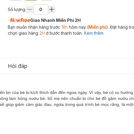
Số lượng:
Giao Nhanh Miễn Phí 2H
Bạn muốn nhận hàng trước
18h
hôm nay (
Miễn phí
). Đặt hàng t
chọn giao hàng
2H
ở bước thanh toán.
Xem thêm
Hỏi đáp
n lợi của bé bị kích thích dẫn đến ngứa ngáy. Vì vậy, bé có xu hướng
à không làm hỏng nướu bé, bố mẹ nên chuẩn bị cho bé đồ gặm nướu c
sẽ giúp giảm cảm giác đau, ngứa trong quá trình bé mọc răng, là một