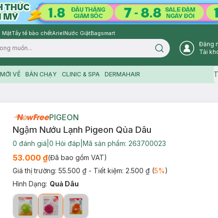
 Mặt
Tẩy tế bào chết
Ariel
Nước Giặt
Bagsmart
Đăng 
Search icon
Tài kh
T
MỚI VỀ
BÁN CHẠY
CLINIC & SPA
DERMAHAIR
PIGEON
Ngậm Nướu Lạnh Pigeon Qủa Dâu
0
đánh giá
|
0
Hỏi đáp
|
Mã sản phẩm:
263700023
53.000 ₫
(Đã bao gồm VAT)
Giá thị trường:
55.500 ₫
- Tiết kiệm:
2.500 ₫
(
5
%
)
Hình Dạng
:
Quả Dâu