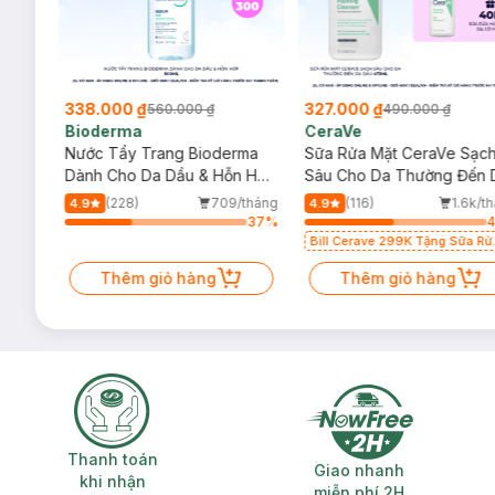
338.000 ₫
327.000 ₫
560.000 ₫
490.000 ₫
Bioderma
CeraVe
rma
Nước Tẩy Trang Bioderma
Sữa Rửa Mặt CeraVe Sạc
m
Dành Cho Da Dầu & Hỗn Hợp
Sâu Cho Da Thường Đến 
500ml
Dầu 473ml
/tháng
(228)
709/tháng
(116)
1.6k/t
4.9
4.9
65
%
37
%
Bill Cerave 299K Tặng Sữa Rử
Mặt Cerave 30ml (SL có hạn)
Thêm giỏ hàng
Thêm giỏ hàng
Thanh toán khi nhận hàng
Giao nhanh miễ
Thanh toán
Giao nhanh
khi nhận
miễn phí 2H