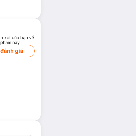
ận xét của bạn về
 phẩm này
 đánh giá