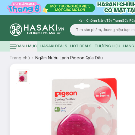
Kem Chống Nắng
Tẩy Trang
Sữa Rửa
Logo
DANH MỤC
HASAKI DEALS
HOT DEALS
THƯƠNG HIỆU
HÀNG 
Hamburger icon
Trang chủ
Ngậm Nướu Lạnh Pigeon Qủa Dâu