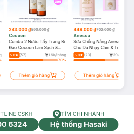
243.000 ₫
449.000 ₫
590.000 ₫
702.000 ₫
Cocoon
Anessa
m
Combo 2 Nước Tẩy Trang Bí
Sữa Chống Nắng Anessa
Đao Cocoon Làm Sạch &
Cho Da Nhạy Cảm & Trẻ Em
Giảm Dầu 500ml
60ml (Mới)
g
(57)
1.6k/tháng
(23)
394/tháng
5.0
5.0
%
70
%
64
%
Thêm giỏ hàng
Thêm giỏ hàng
TLINE CSKH
TÌM CHI NHÁNH
HOTLINE CSKH
Tìm chi nhánh
00 6324
Hệ thống Hasaki
tín toàn cầu