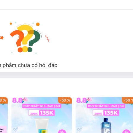
n phẩm chưa có hỏi đáp
3
%
-
53
%
-
50