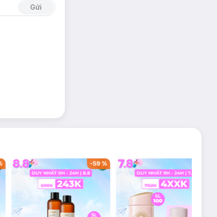
Gửi
%
-
59
%
-
36
%