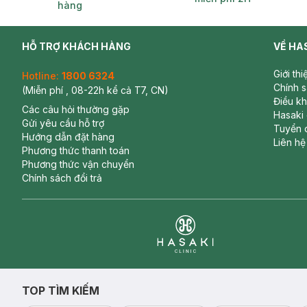
hàng
Ngậm Nướu Lạnh Pigeon Quả Táo
HỖ TRỢ KHÁCH HÀNG
VỀ HA
Giới th
Hotline:
1800 6324
Chính 
(Miễn phí , 08-22h kể cả T7, CN)
Điều k
Các câu hỏi thường gặp
Hasaki
Gửi yêu cầu hỗ trợ
Tuyển 
Hướng dẫn đặt hàng
Liên hệ
Phương thức thanh toán
Phương thức vận chuyển
Chính sách đổi trả
Clinic
TOP TÌM KIẾM