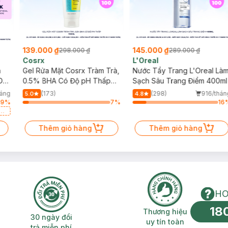
139.000 ₫
145.000 ₫
298.000 ₫
289.000 ₫
Cosrx
L'Oreal
h
Gel Rửa Mặt Cosrx Tràm Trà,
Nước Tẩy Trang L'Oreal Là
Da
0.5% BHA Có Độ pH Thấp
Sạch Sâu Trang Điểm 400ml
150ml
háng
(173)
(298)
916/thán
5.0
4.8
49
%
7
%
16
a
Thêm giỏ hàng
Thêm giỏ hàng
HO
18
n phí 2H
30 ngày đổi trả miễn phí
Thương hiệu uy 
Thương hiệu
30 ngày đổi
uy tín toàn
trả miễn phí