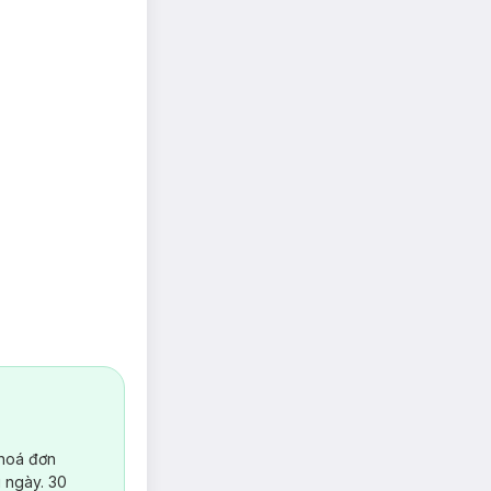
 hoá đơn
 ngày. 30