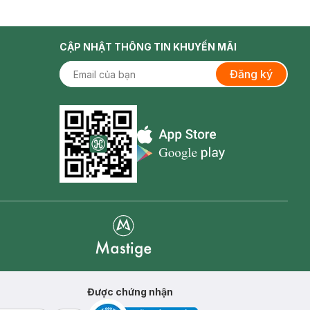
CẬP NHẬT THÔNG TIN KHUYẾN MÃI
Đăng ký
Appstore icon
Goolge Play icon
Mastige
Được chứng nhận