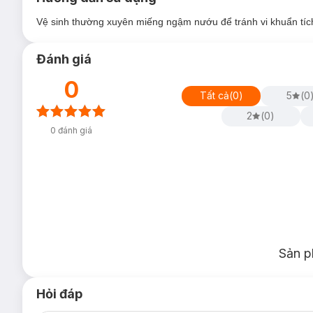
Vệ sinh thường xuyên miếng ngậm nướu để tránh vi khuẩn tíc
Đánh giá
0
Tất cả
(
0
)
5
(
0
2
(
0
)
0
đánh giá
Sản p
Hỏi đáp