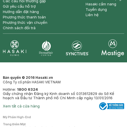
Các câu hỏi thường gặp
Hasaki cẩm nang
Gửi yêu cầu hỗ trợ
Tuyển dụng
Hướng dẫn đặt hàng
Liên hệ
Phương thức thanh toán
Phương thức vận chuyển
Chính sách đổi trả
Synctives
Clinic
Dermahair
Mastige
Bản quyền © 2016 Hasaki.vn
Công Ty cổ phần HASAKI VIETNAM
Hotline:
1800 6324
Giấy chứng nhận Đăng ký Kinh doanh số 0313612829 do Sở Kế
hoạch và Đầu tư Thành phố Hồ Chí Minh cấp ngày 13/01/2016
Xem tất cả cửa hàng
Mỹ Phẩm High-End
Trang Điểm Mặt