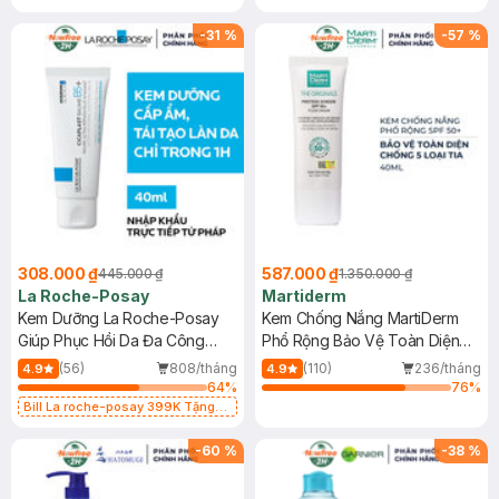
-
31
%
-
57
%
308.000 ₫
587.000 ₫
445.000 ₫
1.350.000 ₫
La Roche-Posay
Martiderm
Kem Dưỡng La Roche-Posay
Kem Chống Nắng MartiDerm
Giúp Phục Hồi Da Đa Công
Phổ Rộng Bảo Vệ Toàn Diện
Dụng 40ml
40ml
(56)
808/tháng
(110)
236/tháng
4.9
4.9
64
%
76
%
Bill La roche-posay 399K Tặng
Gel rửa mặt da dầu nhạy cảm 50ml
(SL có hạn)
-
60
%
-
38
%