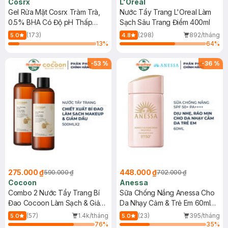
Cosrx
L'Oreal
Gel Rửa Mặt Cosrx Tràm Trà,
Nước Tẩy Trang L'Oreal Làm
0.5% BHA Có Độ pH Thấp
Sạch Sâu Trang Điểm 400ml
150ml
(173)
(298)
892/tháng
5.0
4.8
13
%
64
%
-
53
%
-
36
%
275.000 ₫
448.000 ₫
590.000 ₫
702.000 ₫
Cocoon
Anessa
Combo 2 Nước Tẩy Trang Bí
Sữa Chống Nắng Anessa Cho
Đao Cocoon Làm Sạch & Giảm
Da Nhạy Cảm & Trẻ Em 60ml
Dầu 500ml
(Mới)
(57)
1.4k/tháng
(23)
395/tháng
5.0
5.0
76
%
35
%