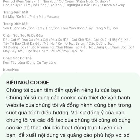
Kem Lót
/
Kem Nền
/
Phấn Nền
/
BB / CC Cream
/
Phấn Nước Cushion
/
Che Khuyết Điểm
/
Má Hồng
/
Tạo Khối / Highlight
/
Phấn Phủ
/
Xịt Khoá Makeup
Trang Điểm Mắt
Kẻ Mày
/
Kẻ Mắt
/
Phấn Mắt
/
Mascara
Trang Điểm Môi
Son Dưỡng Môi
/
Son Kem / Tint
/
Son Thỏi
/
Son Bóng
/
Tẩy Trang Mắt / Môi
Chăm Sóc Tóc Và Da Đầu
Dầu Gội Và Dầu Xả
/
Dầu Gội
/
Dầu Xả
/
Dầu Gội Khô
/
Dầu Gội Xả 2in1
/
Bộ Gội Xả
/
Tẩy Tế Bào Chết Da Đầu
/
Mặt Nạ / Kem Ủ Tóc
/
Serum / Dầu Dưỡng Tóc
/
Xịt Dưỡng Tóc
/
Thuốc Nhuộm Tóc
/
Sản Phẩm Tạo Kiểu Tóc
/
Dụng Cụ Chăm Sóc Tóc
/
Máy Sấy Tóc
/
Lược
/
Bộ Chăm Sóc Tóc
/
Phụ Kiện Tóc
Chăm Sóc Cơ Thể
Kem Tẩy Lông
/
Dụng Cụ Tẩy Lông
Nước Hoa
Nước Hoa Nữ
/
Nước Hoa Nam
/
Nước Hoa Cao Cấp
/
Xịt Thơm Toàn Thân
/
Nước Hoa Vùng Kín
Notice about cookies usage
BIỂU NGỮ COOKIE
Chăm Sóc Cá Nhân
Chúng tôi quan tâm đến quyền riêng tư của bạn.
Chống Muỗi
/
Khẩu Trang
/
Máy Massage
/
Mặt Nạ Xông Hơi
/
Nước Rửa Tay
/
Sản Phẩm Chăm Sóc Khác
/
Bàn Chải Đánh Răng
/
Bàn Chải Điện
/
Chúng tôi sử dụng các cookie cần thiết để vận hành
Hỗ Trợ Trắng Răng
/
Kem Đánh Răng
/
Máy Tăm Nước
/
Nước Súc Miệng
/
Tăm / Chỉ Nha Khoa
/
Xịt Thơm Miệng
/
Dung Dịch Vệ Sinh
/
Dưỡng Vùng Kín
/
website của chúng tôi và đồng hành cùng bạn trong
Khăn Ướt Vệ Sinh Vùng Kín
/
Băng Vệ Sinh
/
Tampon
/
Bọt Cạo Râu
/
Dao Cạo Râu
/
Máy Cạo Râu
suốt quá trình điều hướng. Với sự đồng ý của bạn,
Vấn Đề Về Da
chúng tôi và các đối tác của chúng tôi cũng sử dụng
Da Dầu / Lỗ Chân Lông To
/
Da Khô / Mất Nước
/
Da Lão Hóa
/
Da Mụn
/
Da Nhạy Cảm / Kích Ứng
/
Da Xỉn Màu
/
Thâm / Nám / Tàn Nhang
/
cookie để theo dõi các hoạt động trực tuyến của
Quầng Thâm & Bọng Mắt
/
Sẹo
/
Viêm Da Cơ Địa
bạn, đề xuất nội dung và quảng cáo phù hợp với sở
Dụng Cụ / Phụ Kiện Chăm Sóc Da
Chat i
Bông Tẩy Trang
/
Khăn Lau Mặt Khô
/
Dụng Cụ / Máy Rửa Mặt
/
Máy Chăm Sóc Da
/