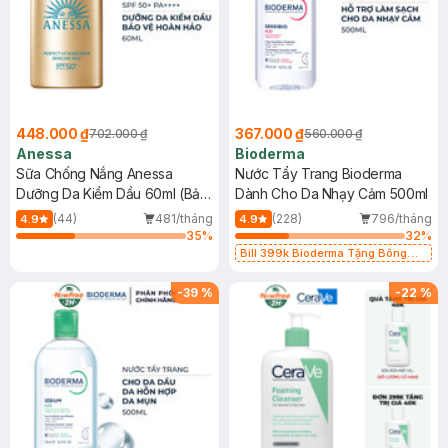
448.000 ₫
367.000 ₫
702.000 ₫
560.000 ₫
Anessa
Bioderma
Sữa Chống Nắng Anessa
Nước Tẩy Trang Bioderma
Dưỡng Da Kiềm Dầu 60ml (Bản
Dành Cho Da Nhạy Cảm 500ml
Mới)
(44)
481/tháng
(228)
796/tháng
4.9
4.9
35
%
32
%
Bill 399k Bioderma Tặng Bông
Tẩy Trang Hộp 50 Miếng (SL có
hạn)
-
39
%
-
22
%