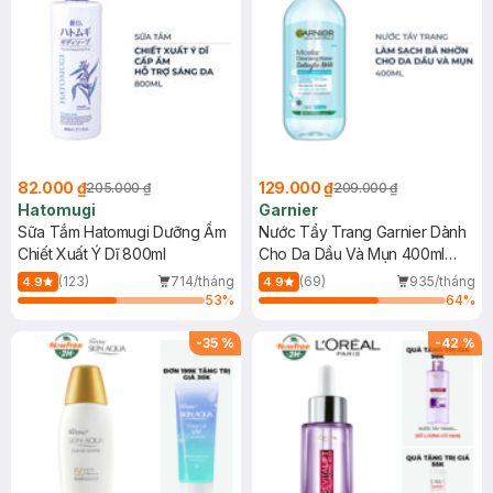
82.000 ₫
129.000 ₫
205.000 ₫
209.000 ₫
Hatomugi
Garnier
Sữa Tắm Hatomugi Dưỡng Ẩm
Nước Tẩy Trang Garnier Dành
Chiết Xuất Ý Dĩ 800ml
Cho Da Dầu Và Mụn 400ml
(Mới)
(123)
714/tháng
(69)
935/tháng
4.9
4.9
53
%
64
%
-
35
%
-
42
%