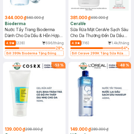
344.000 ₫
381.000 ₫
560.000 ₫
490.000 ₫
Bioderma
CeraVe
Nước Tẩy Trang Bioderma
Sữa Rửa Mặt CeraVe Sạch Sâu
Dành Cho Da Dầu & Hỗn Hợp
Cho Da Thường Đến Da Dầu
500ml
473ml
(228)
696/tháng
(116)
1.4k/tháng
4.9
4.9
28
%
64
%
Bill 399k Bioderma Tặng Bông
Bill Cerave 299K Tặng Sữa Rửa
Tẩy Trang Hộp 50 Miếng (SL có
Mặt Cerave 30ml (SL có hạn)
hạn)
-
53
%
-
48
%
139.000 ₫
149.000 ₫
298.000 ₫
289.000 ₫