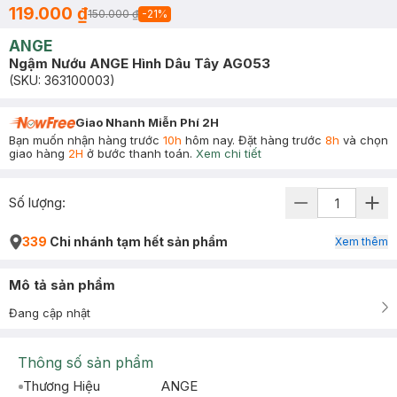
119.000 ₫
150.000 ₫
-
21
%
ANGE
Ngậm Nướu ANGE Hình Dâu Tây AG053
(SKU:
363100003
)
Giao Nhanh Miễn Phí 2H
Bạn muốn nhận hàng trước
10h
hôm nay. Đặt hàng trước
8h
và chọn
giao hàng
2H
ở bước thanh toán.
Xem chi tiết
Số lượng:
339
Chi nhánh tạm hết sản phẩm
Xem thêm
Mô tả sản phẩm
Đang cập nhật
Thông số sản phẩm
Thương Hiệu
ANGE