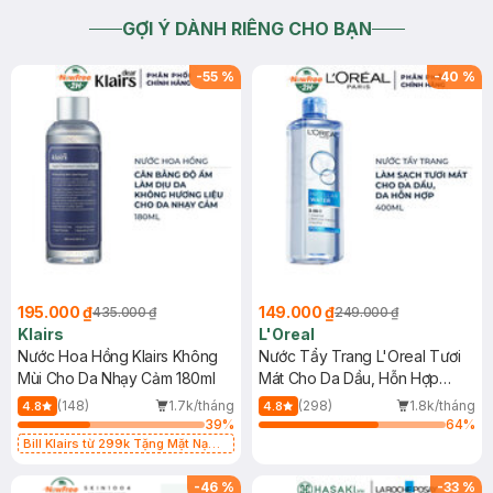
GỢI Ý DÀNH RIÊNG CHO BẠN
-
55
%
-
40
%
195.000 ₫
149.000 ₫
435.000 ₫
249.000 ₫
Klairs
L'Oreal
Nước Hoa Hồng Klairs Không
Nước Tẩy Trang L'Oreal Tươi
Mùi Cho Da Nhạy Cảm 180ml
Mát Cho Da Dầu, Hỗn Hợp
400ml
(148)
1.7k/tháng
(298)
1.8k/tháng
4.8
4.8
39
%
64
%
Bill Klairs từ 299k Tặng Mặt Nạ
Làm Dịu Da & Kiểm Soát Dầu Nhờn
25ml (SL Có Hạn)
-
46
%
-
33
%