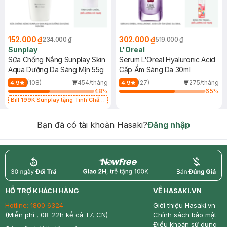
152.000 ₫
302.000 ₫
234.000 ₫
519.000 ₫
Sunplay
L'Oreal
Sữa Chống Nắng Sunplay Skin
Serum L'Oreal Hyaluronic Acid
Aqua Dưỡng Da Sáng Mịn 55g
Cấp Ẩm Sáng Da 30ml
(108)
454/tháng
(27)
275/tháng
4.9
4.9
48
%
65
%
Bill 199K Sunplay tặng Tinh Chất
Chống Nắng 7g trị giá 30K (SL có
hạn)
Bạn đã có tài khoản Hasaki?
Đăng nhập
return
nowfree
price
HỖ TRỢ KHÁCH HÀNG
VỀ HASAKI.VN
Hotline:
1800 6324
Giới thiệu Hasaki.vn
(Miễn phí , 08-22h kể cả T7, CN)
Chính sách bảo mật
Điều khoản sử dụng