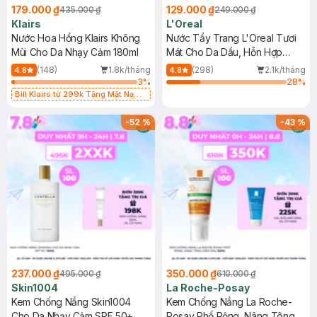
179.000 ₫
129.000 ₫
435.000 ₫
249.000 ₫
Klairs
L'Oreal
Nước Hoa Hồng Klairs Không
Nước Tẩy Trang L'Oreal Tươi
Mùi Cho Da Nhạy Cảm 180ml
Mát Cho Da Dầu, Hỗn Hợp
400ml
(148)
1.8k/tháng
(298)
2.1k/tháng
4.8
4.8
3
%
28
%
Bill Klairs từ 299k Tặng Mặt Nạ
Làm Dịu Da & Kiểm Soát Dầu Nhờn
25ml (SL Có Hạn)
-
52
%
-
43
%
237.000 ₫
350.000 ₫
495.000 ₫
610.000 ₫
Skin1004
La Roche-Posay
Kem Chống Nắng Skin1004
Kem Chống Nắng La Roche-
Cho Da Nhạy Cảm SPF 50+
Posay Phổ Rộng, Nâng Tông