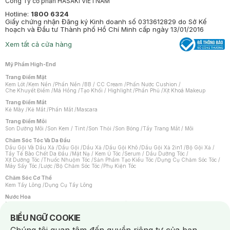
Công Ty cổ phần HASAKI VIETNAM
Hotline:
1800 6324
Giấy chứng nhận Đăng ký Kinh doanh số 0313612829 do Sở Kế
hoạch và Đầu tư Thành phố Hồ Chí Minh cấp ngày 13/01/2016
Xem tất cả cửa hàng
Mỹ Phẩm High-End
Trang Điểm Mặt
Kem Lót
/
Kem Nền
/
Phấn Nền
/
BB / CC Cream
/
Phấn Nước Cushion
/
Che Khuyết Điểm
/
Má Hồng
/
Tạo Khối / Highlight
/
Phấn Phủ
/
Xịt Khoá Makeup
Trang Điểm Mắt
Kẻ Mày
/
Kẻ Mắt
/
Phấn Mắt
/
Mascara
Trang Điểm Môi
Son Dưỡng Môi
/
Son Kem / Tint
/
Son Thỏi
/
Son Bóng
/
Tẩy Trang Mắt / Môi
Chăm Sóc Tóc Và Da Đầu
Dầu Gội Và Dầu Xả
/
Dầu Gội
/
Dầu Xả
/
Dầu Gội Khô
/
Dầu Gội Xả 2in1
/
Bộ Gội Xả
/
Tẩy Tế Bào Chết Da Đầu
/
Mặt Nạ / Kem Ủ Tóc
/
Serum / Dầu Dưỡng Tóc
/
Xịt Dưỡng Tóc
/
Thuốc Nhuộm Tóc
/
Sản Phẩm Tạo Kiểu Tóc
/
Dụng Cụ Chăm Sóc Tóc
/
Máy Sấy Tóc
/
Lược
/
Bộ Chăm Sóc Tóc
/
Phụ Kiện Tóc
Chăm Sóc Cơ Thể
Kem Tẩy Lông
/
Dụng Cụ Tẩy Lông
Nước Hoa
Nước Hoa Nữ
/
Nước Hoa Nam
/
Nước Hoa Cao Cấp
/
Xịt Thơm Toàn Thân
/
Nước Hoa Vùng Kín
Notice about cookies usage
BIỂU NGỮ COOKIE
Chăm Sóc Cá Nhân
Chống Muỗi
/
Khẩu Trang
/
Máy Massage
/
Mặt Nạ Xông Hơi
/
Nước Rửa Tay
/