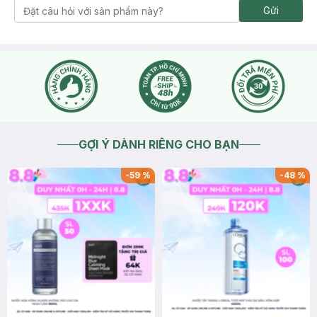
Gửi
GỢI Ý DÀNH RIÊNG CHO BẠN
-
59
%
-
48
%