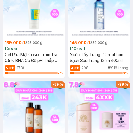
139.000 ₫
145.000 ₫
298.000 ₫
289.000 ₫
Cosrx
L'Oreal
Gel Rửa Mặt Cosrx Tràm Trà,
Nước Tẩy Trang L'Oreal Làm
0.5% BHA Có Độ pH Thấp
Sạch Sâu Trang Điểm 400ml
150ml
(173)
(298)
916/tháng
5.0
4.8
7
%
8
%
-
59
%
-
39
%