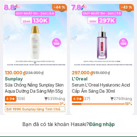
-
44
%
-
43
%
130.000 ₫
297.000 ₫
234.000 ₫
519.000 ₫
Sunplay
L'Oreal
Sữa Chống Nắng Sunplay Skin
Serum L'Oreal Hyaluronic Acid
Aqua Dưỡng Da Sáng Mịn 55g
Cấp Ẩm Sáng Da 30ml
(108)
531/tháng
(27)
279/tháng
4.9
4.9
3
%
18
%
Bill 199K Sunplay tặng Tinh Chất
Chống Nắng 7g trị giá 30K (SL có
hạn)
Bạn đã có tài khoản Hasaki?
Đăng nhập