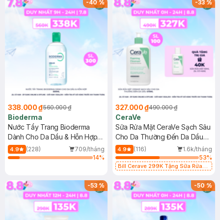
-
40
%
-
33
%
338.000 ₫
327.000 ₫
560.000 ₫
490.000 ₫
Bioderma
CeraVe
Nước Tẩy Trang Bioderma
Sữa Rửa Mặt CeraVe Sạch Sâu
Dành Cho Da Dầu & Hỗn Hợp
Cho Da Thường Đến Da Dầu
500ml
473ml
(228)
709/tháng
(116)
1.6k/tháng
4.9
4.9
14
%
53
%
Bill Cerave 299K Tặng Sữa Rửa
Mặt Cerave 30ml (SL có hạn)
-
53
%
-
50
%