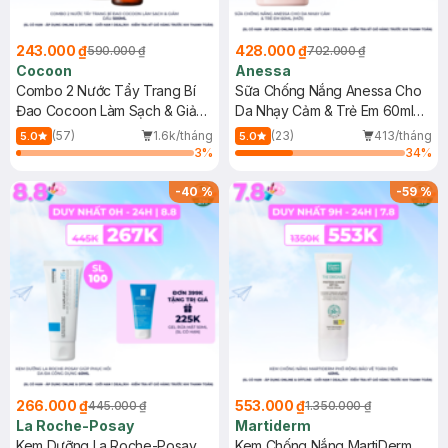
243.000 ₫
428.000 ₫
590.000 ₫
702.000 ₫
Cocoon
Anessa
Combo 2 Nước Tẩy Trang Bí
Sữa Chống Nắng Anessa Cho
Đao Cocoon Làm Sạch & Giảm
Da Nhạy Cảm & Trẻ Em 60ml
Dầu 500ml
(Mới)
(57)
1.6k/tháng
(23)
413/tháng
5.0
5.0
3
%
34
%
-
40
%
-
59
%
266.000 ₫
553.000 ₫
445.000 ₫
1.350.000 ₫
La Roche-Posay
Martiderm
Kem Dưỡng La Roche-Posay
Kem Chống Nắng MartiDerm