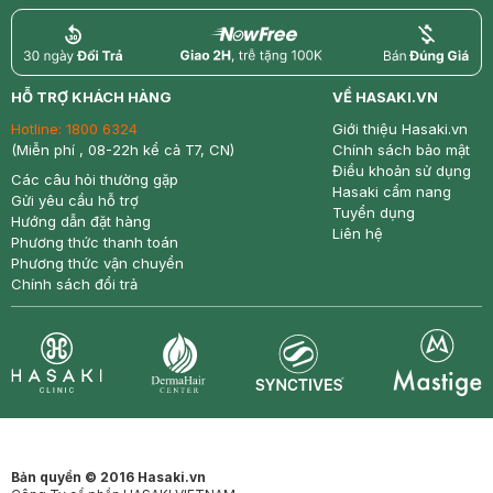
return
nowfree
price
HỖ TRỢ KHÁCH HÀNG
VỀ HASAKI.VN
Hotline:
1800 6324
Giới thiệu Hasaki.vn
(Miễn phí , 08-22h kể cả T7, CN)
Chính sách bảo mật
Điều khoản sử dụng
Các câu hỏi thường gặp
Hasaki cẩm nang
Gửi yêu cầu hỗ trợ
Tuyển dụng
Hướng dẫn đặt hàng
Liên hệ
Phương thức thanh toán
Phương thức vận chuyển
Chính sách đổi trả
Synctives
Clinic
Dermahair
Mastige
Bản quyền © 2016 Hasaki.vn