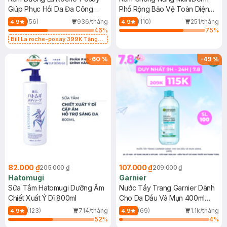
Giúp Phục Hồi Da Đa Công
Phổ Rộng Bảo Vệ Toàn Diện
Dụng 40ml
40ml
(56)
936/tháng
(110)
251/tháng
4.9
4.9
46
%
75
%
Bill La roche-posay 399K Tặng
Gel rửa mặt da dầu nhạy cảm 50ml
(SL có hạn)
-
60
%
-
49
%
82.000 ₫
107.000 ₫
205.000 ₫
209.000 ₫
Hatomugi
Garnier
Sữa Tắm Hatomugi Dưỡng Ẩm
Nước Tẩy Trang Garnier Dành
Chiết Xuất Ý Dĩ 800ml
Cho Da Dầu Và Mụn 400ml
(Mới)
(123)
714/tháng
(69)
1.1k/tháng
4.9
4.9
52
%
4
%