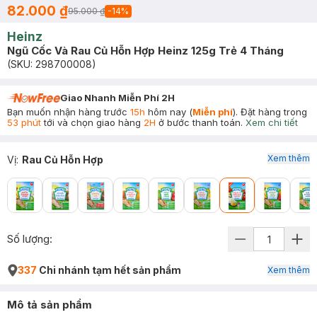
82.000 ₫
95.000 ₫
-
14
%
Heinz
Ngũ Cốc Và Rau Củ Hỗn Hợp Heinz 125g Trẻ 4 Tháng
(SKU:
298700008
)
Giao Nhanh Miễn Phí 2H
Bạn muốn nhận hàng trước
15h
hôm nay (
Miễn phí
). Đặt hàng trong
53 phút
tới và chọn giao hàng
2H
ở bước thanh toán.
Xem chi tiết
Xem thêm
Vị
:
Rau Củ Hỗn Hợp
Số lượng:
337
Chi nhánh tạm hết sản phẩm
Xem thêm
Mô tả sản phẩm