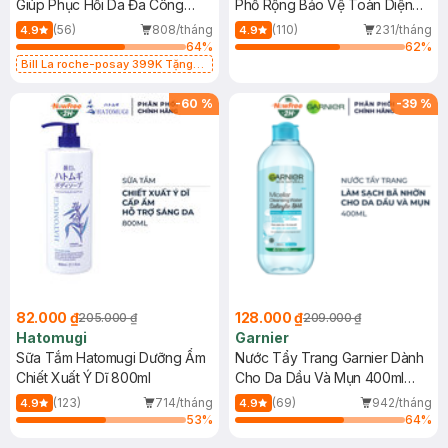
Giúp Phục Hồi Da Đa Công
Phổ Rộng Bảo Vệ Toàn Diện
Dụng 40ml
40ml
(56)
808/tháng
(110)
231/tháng
4.9
4.9
64
%
62
%
Bill La roche-posay 399K Tặng
Gel rửa mặt da dầu nhạy cảm 50ml
(SL có hạn)
-
60
%
-
39
%
82.000 ₫
128.000 ₫
205.000 ₫
209.000 ₫
Hatomugi
Garnier
Sữa Tắm Hatomugi Dưỡng Ẩm
Nước Tẩy Trang Garnier Dành
Chiết Xuất Ý Dĩ 800ml
Cho Da Dầu Và Mụn 400ml
(Mới)
(123)
714/tháng
(69)
942/tháng
4.9
4.9
53
%
64
%