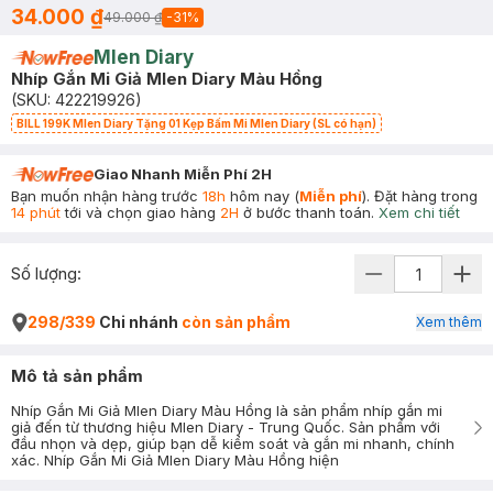
34.000 ₫
49.000 ₫
-
31
%
Mlen Diary
Nhíp Gắn Mi Giả Mlen Diary Màu Hồng
(SKU:
422219926
)
BILL 199K Mlen Diary Tặng 01 Kẹp Bấm Mi Mlen Diary (SL có hạn)
Giao Nhanh Miễn Phí 2H
Bạn muốn nhận hàng trước
18h
hôm nay (
Miễn phí
). Đặt hàng trong
14 phút
tới và chọn giao hàng
2H
ở bước thanh toán.
Xem chi tiết
Số lượng:
298/339
Chi nhánh
còn sản phẩm
Xem thêm
Mô tả sản phẩm
Nhíp Gắn Mi Giả Mlen Diary Màu Hồng là sản phẩm nhíp gắn mi
giả đến từ thương hiệu Mlen Diary - Trung Quốc. Sản phẩm với
đầu nhọn và dẹp, giúp bạn dễ kiểm soát và gắn mi nhanh, chính
xác. Nhíp Gắn Mi Giả Mlen Diary Màu Hồng hiện