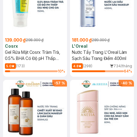
139.000 ₫
181.000 ₫
298.000 ₫
289.000 ₫
Cosrx
L'Oreal
Gel Rửa Mặt Cosrx Tràm Trà,
Nước Tẩy Trang L'Oreal Làm
0.5% BHA Có Độ pH Thấp
Sạch Sâu Trang Điểm 400ml
150ml
(173)
(298)
734/tháng
5.0
4.8
10
%
64
%
-
57
%
-
40
%