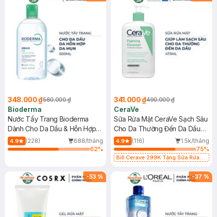
348.000 ₫
341.000 ₫
560.000 ₫
490.000 ₫
Bioderma
CeraVe
Nước Tẩy Trang Bioderma
Sữa Rửa Mặt CeraVe Sạch Sâu
Dành Cho Da Dầu & Hỗn Hợp
Cho Da Thường Đến Da Dầu
500ml
473ml
(228)
688/tháng
(116)
1.5k/tháng
4.9
4.9
62
%
75
%
Bill Cerave 299K Tặng Sữa Rửa
Mặt Cerave 30ml (SL có hạn)
-
53
%
-
37
%