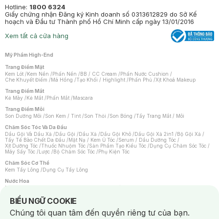
Hotline:
1800 6324
Giấy chứng nhận Đăng ký Kinh doanh số 0313612829 do Sở Kế
hoạch và Đầu tư Thành phố Hồ Chí Minh cấp ngày 13/01/2016
Xem tất cả cửa hàng
Mỹ Phẩm High-End
Trang Điểm Mặt
Kem Lót
/
Kem Nền
/
Phấn Nền
/
BB / CC Cream
/
Phấn Nước Cushion
/
Che Khuyết Điểm
/
Má Hồng
/
Tạo Khối / Highlight
/
Phấn Phủ
/
Xịt Khoá Makeup
Trang Điểm Mắt
Kẻ Mày
/
Kẻ Mắt
/
Phấn Mắt
/
Mascara
Trang Điểm Môi
Son Dưỡng Môi
/
Son Kem / Tint
/
Son Thỏi
/
Son Bóng
/
Tẩy Trang Mắt / Môi
Chăm Sóc Tóc Và Da Đầu
Dầu Gội Và Dầu Xả
/
Dầu Gội
/
Dầu Xả
/
Dầu Gội Khô
/
Dầu Gội Xả 2in1
/
Bộ Gội Xả
/
Tẩy Tế Bào Chết Da Đầu
/
Mặt Nạ / Kem Ủ Tóc
/
Serum / Dầu Dưỡng Tóc
/
Xịt Dưỡng Tóc
/
Thuốc Nhuộm Tóc
/
Sản Phẩm Tạo Kiểu Tóc
/
Dụng Cụ Chăm Sóc Tóc
/
Máy Sấy Tóc
/
Lược
/
Bộ Chăm Sóc Tóc
/
Phụ Kiện Tóc
Chăm Sóc Cơ Thể
Kem Tẩy Lông
/
Dụng Cụ Tẩy Lông
Nước Hoa
Nước Hoa Nữ
/
Nước Hoa Nam
/
Nước Hoa Cao Cấp
/
Xịt Thơm Toàn Thân
/
Nước Hoa Vùng Kín
Notice about cookies usage
BIỂU NGỮ COOKIE
Chăm Sóc Cá Nhân
Chúng tôi quan tâm đến quyền riêng tư của bạn.
Chống Muỗi
/
Khẩu Trang
/
Máy Massage
/
Mặt Nạ Xông Hơi
/
Nước Rửa Tay
/
Sản Phẩm Chăm Sóc Khác
/
Bàn Chải Đánh Răng
/
Bàn Chải Điện
/