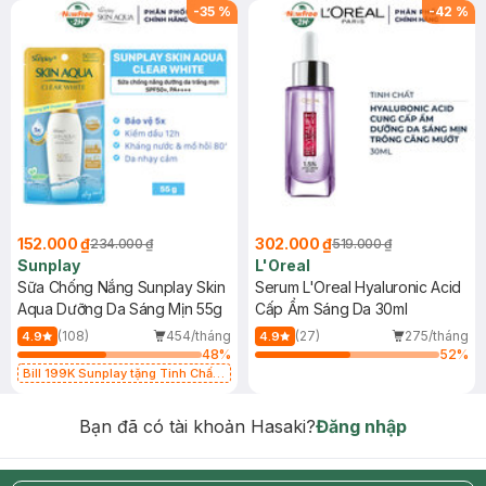
-
35
%
-
42
%
152.000 ₫
302.000 ₫
234.000 ₫
519.000 ₫
Sunplay
L'Oreal
Sữa Chống Nắng Sunplay Skin
Serum L'Oreal Hyaluronic Acid
Aqua Dưỡng Da Sáng Mịn 55g
Cấp Ẩm Sáng Da 30ml
(108)
454/tháng
(27)
275/tháng
4.9
4.9
48
%
52
%
Bill 199K Sunplay tặng Tinh Chất
Chống Nắng 7g trị giá 30K (SL có
hạn)
Bạn đã có tài khoản Hasaki?
Đăng nhập