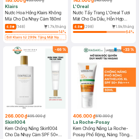
195.000 ₫
143.000 ₫
435.000 ₫
249.000 ₫
Klairs
L'Oreal
Nước Hoa Hồng Klairs Không
Nước Tẩy Trang L'Oreal Tươi
Mùi Cho Da Nhạy Cảm 180ml
Mát Cho Da Dầu, Hỗn Hợp
400ml
(148)
1.7k/tháng
(298)
1.9k/tháng
4.8
4.8
14
%
64
%
Bill Klairs từ 299k Tặng Mặt Nạ
Làm Dịu Da & Kiểm Soát Dầu Nhờn
25ml (SL Có Hạn)
-
46
%
-
33
%
266.000 ₫
406.000 ₫
495.000 ₫
610.000 ₫
Skin1004
La Roche-Posay
Kem Chống Nắng Skin1004
Kem Chống Nắng La Roche-
Cho Da Nhạy Cảm SPF 50+
Posay Phổ Rộng, Nâng Tông