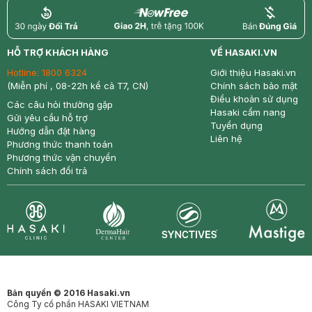
return
nowfree
price
HỖ TRỢ KHÁCH HÀNG
VỀ HASAKI.VN
Hotline:
1800 6324
Giới thiệu Hasaki.vn
(Miễn phí , 08-22h kể cả T7, CN)
Chính sách bảo mật
Điều khoản sử dụng
Các câu hỏi thường gặp
Hasaki cẩm nang
Gửi yêu cầu hỗ trợ
Tuyển dụng
Hướng dẫn đặt hàng
Liên hệ
Phương thức thanh toán
Phương thức vận chuyển
Chính sách đổi trả
Synctives
Clinic
Dermahair
Mastige
Bản quyền © 2016 Hasaki.vn
Công Ty cổ phần HASAKI VIETNAM