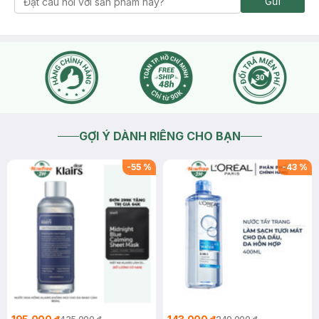
Gửi
GỢI Ý DÀNH RIÊNG CHO BẠN
-
55
%
-
43
%