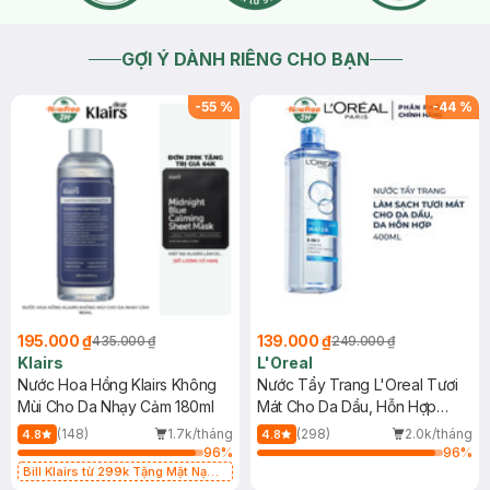
GỢI Ý DÀNH RIÊNG CHO BẠN
-
55
%
-
44
%
195.000 ₫
139.000 ₫
435.000 ₫
249.000 ₫
Klairs
L'Oreal
Nước Hoa Hồng Klairs Không
Nước Tẩy Trang L'Oreal Tươi
Mùi Cho Da Nhạy Cảm 180ml
Mát Cho Da Dầu, Hỗn Hợp
400ml
(148)
1.7k/tháng
(298)
2.0k/tháng
4.8
4.8
96
%
96
%
Bill Klairs từ 299k Tặng Mặt Nạ
Làm Dịu Da & Kiểm Soát Dầu Nhờn