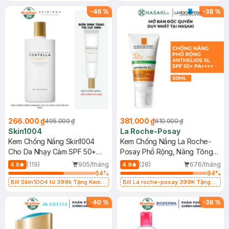
25ml (SL Có Hạn)
-
46
%
-
38
%
266.000 ₫
381.000 ₫
495.000 ₫
610.000 ₫
Skin1004
La Roche-Posay
Kem Chống Nắng Skin1004
Kem Chống Nắng La Roche-
Cho Da Nhạy Cảm SPF 50+
Posay Phổ Rộng, Nâng Tông
50ml
Kiềm Dầu 50ml
(119)
905/tháng
(28)
676/tháng
4.8
4.9
64
%
84
%
Bill Skin1004 từ 399k Tặng Kem
Bill La roche-posay 399K Tặng
Chống Nắng Cho Da Nhạy Cảm
Gel rửa mặt da dầu nhạy cảm 50ml
SPF 50+ 20ml (SL Có Hạn)
(SL có hạn)
-
40
%
-
38
%