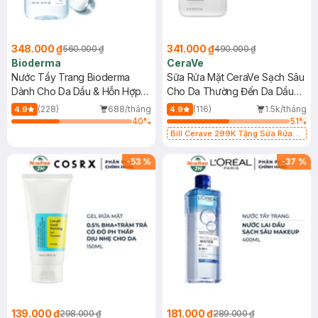
348.000 ₫
341.000 ₫
560.000 ₫
490.000 ₫
Bioderma
CeraVe
Nước Tẩy Trang Bioderma
Sữa Rửa Mặt CeraVe Sạch Sâu
Dành Cho Da Dầu & Hỗn Hợp
Cho Da Thường Đến Da Dầu
500ml
473ml
(228)
688/tháng
(116)
1.5k/tháng
4.9
4.9
40
%
51
%
Bill Cerave 299K Tặng Sữa Rửa
Mặt Cerave 30ml (SL có hạn)
-
53
%
-
37
%
139.000 ₫
181.000 ₫
298.000 ₫
289.000 ₫