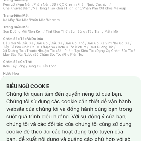
Trang Điểm Mặt
Kem Lót
/
Kem Nền
/
Phấn Nền
/
BB / CC Cream
/
Phấn Nước Cushion
/
Che Khuyết Điểm
/
Má Hồng
/
Tạo Khối / Highlight
/
Phấn Phủ
/
Xịt Khoá Makeup
Trang Điểm Mắt
Kẻ Mày
/
Kẻ Mắt
/
Phấn Mắt
/
Mascara
Trang Điểm Môi
Son Dưỡng Môi
/
Son Kem / Tint
/
Son Thỏi
/
Son Bóng
/
Tẩy Trang Mắt / Môi
Chăm Sóc Tóc Và Da Đầu
Dầu Gội Và Dầu Xả
/
Dầu Gội
/
Dầu Xả
/
Dầu Gội Khô
/
Dầu Gội Xả 2in1
/
Bộ Gội Xả
/
Tẩy Tế Bào Chết Da Đầu
/
Mặt Nạ / Kem Ủ Tóc
/
Serum / Dầu Dưỡng Tóc
/
Xịt Dưỡng Tóc
/
Thuốc Nhuộm Tóc
/
Sản Phẩm Tạo Kiểu Tóc
/
Dụng Cụ Chăm Sóc Tóc
/
Máy Sấy Tóc
/
Lược
/
Bộ Chăm Sóc Tóc
/
Phụ Kiện Tóc
Chăm Sóc Cơ Thể
Kem Tẩy Lông
/
Dụng Cụ Tẩy Lông
Nước Hoa
Nước Hoa Nữ
/
Nước Hoa Nam
/
Nước Hoa Cao Cấp
/
Xịt Thơm Toàn Thân
/
Nước Hoa Vùng Kín
Notice about cookies usage
BIỂU NGỮ COOKIE
Chăm Sóc Cá Nhân
Chúng tôi quan tâm đến quyền riêng tư của bạn.
Chống Muỗi
/
Khẩu Trang
/
Máy Massage
/
Mặt Nạ Xông Hơi
/
Nước Rửa Tay
/
Sản Phẩm Chăm Sóc Khác
/
Bàn Chải Đánh Răng
/
Bàn Chải Điện
/
Chúng tôi sử dụng các cookie cần thiết để vận hành
Hỗ Trợ Trắng Răng
/
Kem Đánh Răng
/
Máy Tăm Nước
/
Nước Súc Miệng
/
Tăm / Chỉ Nha Khoa
/
Xịt Thơm Miệng
/
Dung Dịch Vệ Sinh
/
Dưỡng Vùng Kín
/
website của chúng tôi và đồng hành cùng bạn trong
Khăn Ướt Vệ Sinh Vùng Kín
/
Băng Vệ Sinh
/
Tampon
/
Bọt Cạo Râu
/
Dao Cạo Râu
/
Máy Cạo Râu
suốt quá trình điều hướng. Với sự đồng ý của bạn,
Vấn Đề Về Da
chúng tôi và các đối tác của chúng tôi cũng sử dụng
Da Dầu / Lỗ Chân Lông To
/
Da Khô / Mất Nước
/
Da Lão Hóa
/
Da Mụn
/
Da Nhạy Cảm / Kích Ứng
/
Da Xỉn Màu
/
Thâm / Nám / Tàn Nhang
/
cookie để theo dõi các hoạt động trực tuyến của
Quầng Thâm & Bọng Mắt
/
Sẹo
/
Viêm Da Cơ Địa
bạn, đề xuất nội dung và quảng cáo phù hợp với sở
Dụng Cụ / Phụ Kiện Chăm Sóc Da