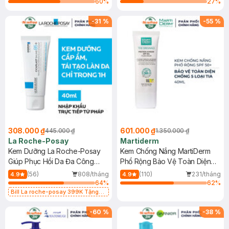
60
%
27
%
-
31
%
-
55
%
308.000 ₫
601.000 ₫
445.000 ₫
1.350.000 ₫
La Roche-Posay
Martiderm
Kem Dưỡng La Roche-Posay
Kem Chống Nắng MartiDerm
Giúp Phục Hồi Da Đa Công
Phổ Rộng Bảo Vệ Toàn Diện
Dụng 40ml
40ml
(56)
808/tháng
(110)
231/tháng
4.9
4.9
64
%
62
%
Bill La roche-posay 399K Tặng
Gel rửa mặt da dầu nhạy cảm 50ml
(SL có hạn)
-
60
%
-
38
%