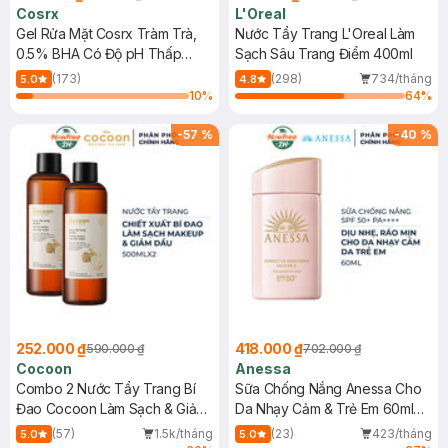
Cosrx
L'Oreal
Gel Rửa Mặt Cosrx Tràm Trà,
Nước Tẩy Trang L'Oreal Làm
0.5% BHA Có Độ pH Thấp
Sạch Sâu Trang Điểm 400ml
150ml
(173)
(298)
734/tháng
5.0
4.8
10
%
64
%
-
57
%
-
40
%
252.000 ₫
418.000 ₫
590.000 ₫
702.000 ₫
Cocoon
Anessa
Combo 2 Nước Tẩy Trang Bí
Sữa Chống Nắng Anessa Cho
Đao Cocoon Làm Sạch & Giảm
Da Nhạy Cảm & Trẻ Em 60ml
Dầu 500ml
(Mới)
(57)
1.5k/tháng
(23)
423/tháng
5.0
5.0