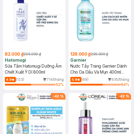
82.000 ₫
129.000 ₫
205.000 ₫
209.000 ₫
Hatomugi
Garnier
Sữa Tắm Hatomugi Dưỡng Ẩm
Nước Tẩy Trang Garnier Dành
Chiết Xuất Ý Dĩ 800ml
Cho Da Dầu Và Mụn 400ml
(Mới)
(123)
714/tháng
(69)
935/tháng
4.9
4.9
52
%
64
%
-
42
%
-
42
%