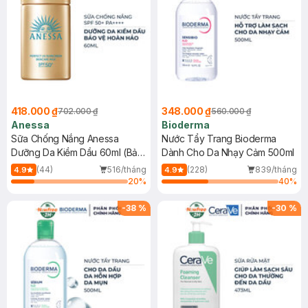
418.000 ₫
348.000 ₫
702.000 ₫
560.000 ₫
Anessa
Bioderma
Sữa Chống Nắng Anessa
Nước Tẩy Trang Bioderma
Dưỡng Da Kiềm Dầu 60ml (Bản
Dành Cho Da Nhạy Cảm 500ml
Mới)
(44)
516/tháng
(228)
839/tháng
4.9
4.9
20
%
40
%
-
38
%
-
30
%