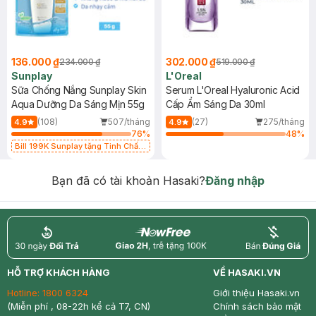
136.000 ₫
302.000 ₫
234.000 ₫
519.000 ₫
Sunplay
L'Oreal
Sữa Chống Nắng Sunplay Skin
Serum L'Oreal Hyaluronic Acid
Aqua Dưỡng Da Sáng Mịn 55g
Cấp Ẩm Sáng Da 30ml
(108)
507/tháng
(27)
275/tháng
4.9
4.9
76
%
48
%
Bill 199K Sunplay tặng Tinh Chất
Chống Nắng 7g trị giá 30K (SL có
hạn)
Bạn đã có tài khoản Hasaki?
Đăng nhập
return
nowfree
price
HỖ TRỢ KHÁCH HÀNG
VỀ HASAKI.VN
Hotline:
1800 6324
Giới thiệu Hasaki.vn
(Miễn phí , 08-22h kể cả T7, CN)
Chính sách bảo mật