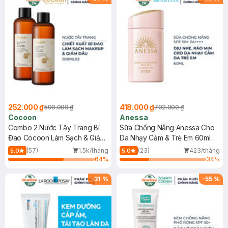
252.000 ₫
418.000 ₫
590.000 ₫
702.000 ₫
Cocoon
Anessa
Combo 2 Nước Tẩy Trang Bí
Sữa Chống Nắng Anessa Cho
Đao Cocoon Làm Sạch & Giảm
Da Nhạy Cảm & Trẻ Em 60ml
Dầu 500ml
(Mới)
(57)
1.5k/tháng
(23)
423/tháng
5.0
5.0
64
%
34
%
-
31
%
-
55
%