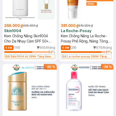
266.000 ₫
381.000 ₫
495.000 ₫
610.000 ₫
Skin1004
La Roche-Posay
Kem Chống Nắng Skin1004
Kem Chống Nắng La Roche-
Cho Da Nhạy Cảm SPF 50+
Posay Phổ Rộng, Nâng Tông
50ml
Kiềm Dầu 50ml
(119)
905/tháng
(28)
676/tháng
4.8
4.9
64
%
91
%
Bill Skin1004 từ 399k Tặng Kem
Bill La roche-posay 399K Tặng
Chống Nắng Cho Da Nhạy Cảm
Gel rửa mặt da dầu nhạy cảm 50ml
SPF 50+ 20ml (SL Có Hạn)
(SL có hạn)
-
40
%
-
38
%