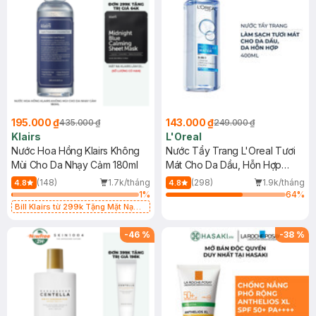
195.000 ₫
143.000 ₫
435.000 ₫
249.000 ₫
Klairs
L'Oreal
Nước Hoa Hồng Klairs Không
Nước Tẩy Trang L'Oreal Tươi
Mùi Cho Da Nhạy Cảm 180ml
Mát Cho Da Dầu, Hỗn Hợp
400ml
(148)
1.7k/tháng
(298)
1.9k/tháng
4.8
4.8
1
%
64
%
Bill Klairs từ 299k Tặng Mặt Nạ
Làm Dịu Da & Kiểm Soát Dầu Nhờn
25ml (SL Có Hạn)
-
46
%
-
38
%