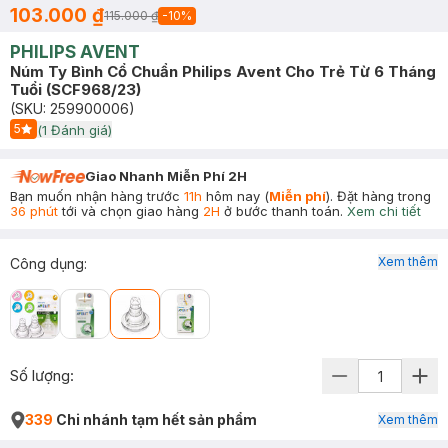
103.000 ₫
115.000 ₫
-
10
%
PHILIPS AVENT
Núm Ty Bình Cổ Chuẩn Philips Avent Cho Trẻ Từ 6 Tháng
Tuổi (SCF968/23)
(SKU:
259900006
)
5
(
1
Đánh giá)
Start Icon
Giao Nhanh Miễn Phí 2H
Bạn muốn nhận hàng trước
11h
hôm nay (
Miễn phí
). Đặt hàng trong
36 phút
tới và chọn giao hàng
2H
ở bước thanh toán.
Xem chi tiết
Xem thêm
Công dụng
:
Số lượng:
339
Chi nhánh tạm hết sản phẩm
Xem thêm