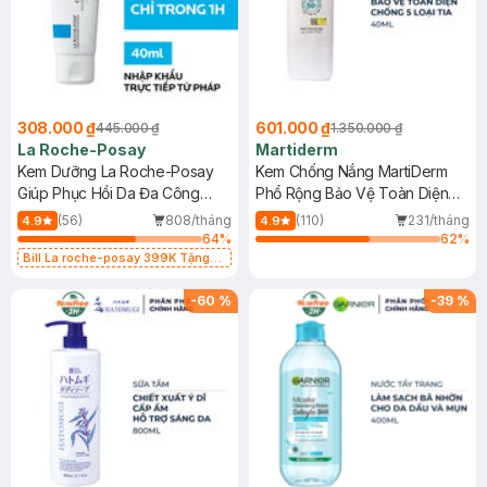
308.000 ₫
601.000 ₫
445.000 ₫
1.350.000 ₫
La Roche-Posay
Martiderm
Kem Dưỡng La Roche-Posay
Kem Chống Nắng MartiDerm
Giúp Phục Hồi Da Đa Công
Phổ Rộng Bảo Vệ Toàn Diện
Dụng 40ml
40ml
(56)
808/tháng
(110)
231/tháng
4.9
4.9
64
%
62
%
Bill La roche-posay 399K Tặng
Gel rửa mặt da dầu nhạy cảm 50ml
(SL có hạn)
-
60
%
-
39
%