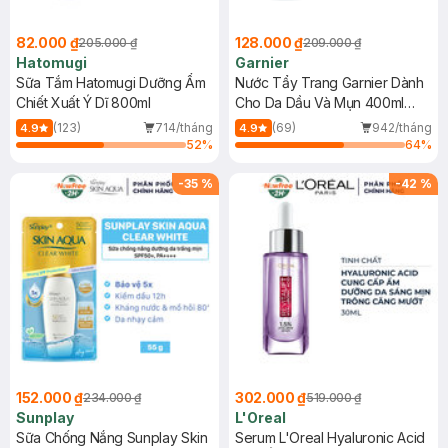
82.000 ₫
128.000 ₫
205.000 ₫
209.000 ₫
Hatomugi
Garnier
Sữa Tắm Hatomugi Dưỡng Ẩm
Nước Tẩy Trang Garnier Dành
Chiết Xuất Ý Dĩ 800ml
Cho Da Dầu Và Mụn 400ml
(Mới)
(123)
714/tháng
(69)
942/tháng
4.9
4.9
52
%
64
%
-
35
%
-
42
%
152.000 ₫
302.000 ₫
234.000 ₫
519.000 ₫
Sunplay
L'Oreal
Sữa Chống Nắng Sunplay Skin
Serum L'Oreal Hyaluronic Acid