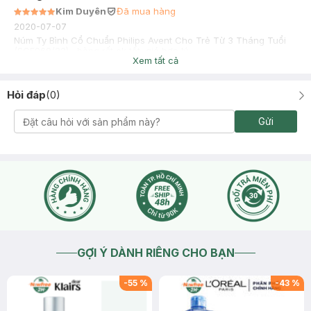
Kim Duyên
Đã mua hàng
2020-07-07
Núm Ty Bình Cổ Chuẩn Philips Avent Cho Trẻ Từ 3 Tháng Tuổi
(SCF968/22) , hàng rất ok tốt, giá hợp lý
Xem tất cả
Hỏi đáp
(
0
)
Gửi
GỢI Ý DÀNH RIÊNG CHO BẠN
-
55
%
-
43
%