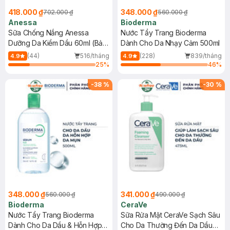
418.000 ₫
348.000 ₫
702.000 ₫
560.000 ₫
Anessa
Bioderma
Sữa Chống Nắng Anessa
Nước Tẩy Trang Bioderma
Dưỡng Da Kiềm Dầu 60ml (Bản
Dành Cho Da Nhạy Cảm 500ml
Mới)
(44)
516/tháng
(228)
839/tháng
4.9
4.9
25
%
46
%
-
38
%
-
30
%
348.000 ₫
341.000 ₫
560.000 ₫
490.000 ₫
Bioderma
CeraVe
Nước Tẩy Trang Bioderma
Sữa Rửa Mặt CeraVe Sạch Sâu
Dành Cho Da Dầu & Hỗn Hợp
Cho Da Thường Đến Da Dầu