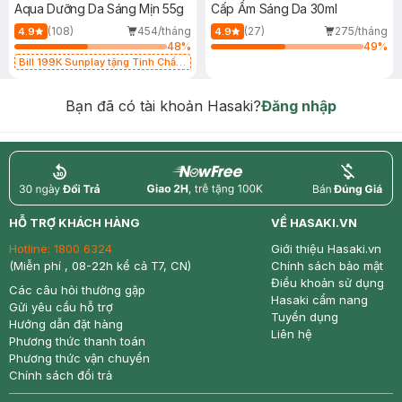
Aqua Dưỡng Da Sáng Mịn 55g
Cấp Ẩm Sáng Da 30ml
(108)
454/tháng
(27)
275/tháng
4.9
4.9
48
%
49
%
Bill 199K Sunplay tặng Tinh Chất
Chống Nắng 7g trị giá 30K (SL có
hạn)
Bạn đã có tài khoản Hasaki?
Đăng nhập
return
nowfree
price
HỖ TRỢ KHÁCH HÀNG
VỀ HASAKI.VN
Hotline:
1800 6324
Giới thiệu Hasaki.vn
(Miễn phí , 08-22h kể cả T7, CN)
Chính sách bảo mật
Điều khoản sử dụng
Các câu hỏi thường gặp
Hasaki cẩm nang
Gửi yêu cầu hỗ trợ
Tuyển dụng
Hướng dẫn đặt hàng
Liên hệ
Phương thức thanh toán
Phương thức vận chuyển
Chính sách đổi trả