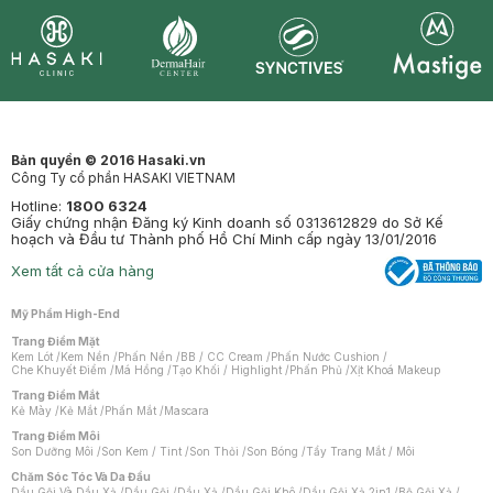
Synctives
Clinic
Dermahair
Mastige
Bản quyền © 2016 Hasaki.vn
Công Ty cổ phần HASAKI VIETNAM
Hotline:
1800 6324
Giấy chứng nhận Đăng ký Kinh doanh số 0313612829 do Sở Kế
hoạch và Đầu tư Thành phố Hồ Chí Minh cấp ngày 13/01/2016
Xem tất cả cửa hàng
Mỹ Phẩm High-End
Trang Điểm Mặt
Kem Lót
/
Kem Nền
/
Phấn Nền
/
BB / CC Cream
/
Phấn Nước Cushion
/
Che Khuyết Điểm
/
Má Hồng
/
Tạo Khối / Highlight
/
Phấn Phủ
/
Xịt Khoá Makeup
Trang Điểm Mắt
Kẻ Mày
/
Kẻ Mắt
/
Phấn Mắt
/
Mascara
Trang Điểm Môi
Son Dưỡng Môi
/
Son Kem / Tint
/
Son Thỏi
/
Son Bóng
/
Tẩy Trang Mắt / Môi
Chăm Sóc Tóc Và Da Đầu
Dầu Gội Và Dầu Xả
/
Dầu Gội
/
Dầu Xả
/
Dầu Gội Khô
/
Dầu Gội Xả 2in1
/
Bộ Gội Xả
/