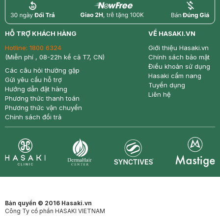
return
nowfree
price
HỖ TRỢ KHÁCH HÀNG
VỀ HASAKI.VN
Hotline:
1800 6324
Giới thiệu Hasaki.vn
(Miễn phí , 08-22h kể cả T7, CN)
Chính sách bảo mật
Điều khoản sử dụng
Các câu hỏi thường gặp
Hasaki cẩm nang
Gửi yêu cầu hỗ trợ
Tuyển dụng
Hướng dẫn đặt hàng
Liên hệ
Phương thức thanh toán
Phương thức vận chuyển
Chính sách đổi trả
Synctives
Clinic
Dermahair
Mastige
Bản quyền © 2016 Hasaki.vn
Công Ty cổ phần HASAKI VIETNAM