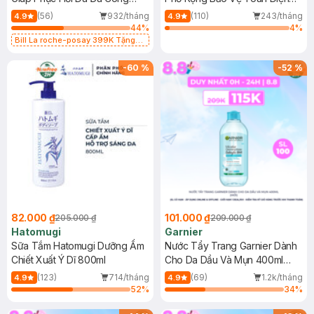
Dụng 40ml
40ml
(56)
932/tháng
(110)
243/tháng
4.9
4.9
44
%
4
%
Bill La roche-posay 399K Tặng
Gel rửa mặt da dầu nhạy cảm 50ml
(SL có hạn)
-
60
%
-
52
%
82.000 ₫
101.000 ₫
205.000 ₫
209.000 ₫
Hatomugi
Garnier
Sữa Tắm Hatomugi Dưỡng Ẩm
Nước Tẩy Trang Garnier Dành
Chiết Xuất Ý Dĩ 800ml
Cho Da Dầu Và Mụn 400ml
(Mới)
(123)
714/tháng
(69)
1.2k/tháng
4.9
4.9
52
%
34
%