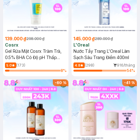
139.000 ₫
145.000 ₫
298.000 ₫
289.000 ₫
Cosrx
L'Oreal
Gel Rửa Mặt Cosrx Tràm Trà,
Nước Tẩy Trang L'Oreal Làm
0.5% BHA Có Độ pH Thấp
Sạch Sâu Trang Điểm 400ml
150ml
(173)
(298)
916/tháng
5.0
4.8
8
%
54
%
-
60
%
-
41
%