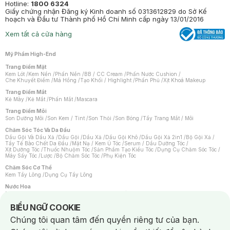
Hotline:
1800 6324
Giấy chứng nhận Đăng ký Kinh doanh số 0313612829 do Sở Kế
hoạch và Đầu tư Thành phố Hồ Chí Minh cấp ngày 13/01/2016
Xem tất cả cửa hàng
Mỹ Phẩm High-End
Trang Điểm Mặt
Kem Lót
/
Kem Nền
/
Phấn Nền
/
BB / CC Cream
/
Phấn Nước Cushion
/
Che Khuyết Điểm
/
Má Hồng
/
Tạo Khối / Highlight
/
Phấn Phủ
/
Xịt Khoá Makeup
Trang Điểm Mắt
Kẻ Mày
/
Kẻ Mắt
/
Phấn Mắt
/
Mascara
Trang Điểm Môi
Son Dưỡng Môi
/
Son Kem / Tint
/
Son Thỏi
/
Son Bóng
/
Tẩy Trang Mắt / Môi
Chăm Sóc Tóc Và Da Đầu
Dầu Gội Và Dầu Xả
/
Dầu Gội
/
Dầu Xả
/
Dầu Gội Khô
/
Dầu Gội Xả 2in1
/
Bộ Gội Xả
/
Tẩy Tế Bào Chết Da Đầu
/
Mặt Nạ / Kem Ủ Tóc
/
Serum / Dầu Dưỡng Tóc
/
Xịt Dưỡng Tóc
/
Thuốc Nhuộm Tóc
/
Sản Phẩm Tạo Kiểu Tóc
/
Dụng Cụ Chăm Sóc Tóc
/
Máy Sấy Tóc
/
Lược
/
Bộ Chăm Sóc Tóc
/
Phụ Kiện Tóc
Chăm Sóc Cơ Thể
Kem Tẩy Lông
/
Dụng Cụ Tẩy Lông
Nước Hoa
Nước Hoa Nữ
/
Nước Hoa Nam
/
Nước Hoa Cao Cấp
/
Xịt Thơm Toàn Thân
/
Nước Hoa Vùng Kín
Notice about cookies usage
BIỂU NGỮ COOKIE
Chăm Sóc Cá Nhân
Chúng tôi quan tâm đến quyền riêng tư của bạn.
Chống Muỗi
/
Khẩu Trang
/
Máy Massage
/
Mặt Nạ Xông Hơi
/
Nước Rửa Tay
/
Sản Phẩm Chăm Sóc Khác
/
Bàn Chải Đánh Răng
/
Bàn Chải Điện
/