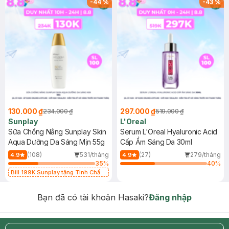
-
44
%
-
43
%
130.000 ₫
297.000 ₫
234.000 ₫
519.000 ₫
Sunplay
L'Oreal
Sữa Chống Nắng Sunplay Skin
Serum L'Oreal Hyaluronic Acid
Aqua Dưỡng Da Sáng Mịn 55g
Cấp Ẩm Sáng Da 30ml
(108)
531/tháng
(27)
279/tháng
4.9
4.9
35
%
40
%
Bill 199K Sunplay tặng Tinh Chất
Chống Nắng 7g trị giá 30K (SL có
hạn)
Bạn đã có tài khoản Hasaki?
Đăng nhập