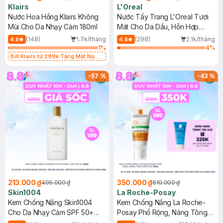
Klairs
L'Oreal
Nước Hoa Hồng Klairs Không
Nước Tẩy Trang L'Oreal Tươi
Mùi Cho Da Nhạy Cảm 180ml
Mát Cho Da Dầu, Hỗn Hợp
400ml
(148)
1.7k/tháng
(298)
2.1k/tháng
4.8
4.8
1
%
4
%
Bill Klairs từ 299k Tặng Mặt Nạ
Làm Dịu Da & Kiểm Soát Dầu Nhờn
25ml (SL Có Hạn)
-
57
%
-
43
%
213.000 ₫
350.000 ₫
495.000 ₫
610.000 ₫
Skin1004
La Roche-Posay
Kem Chống Nắng Skin1004
Kem Chống Nắng La Roche-
Cho Da Nhạy Cảm SPF 50+
Posay Phổ Rộng, Nâng Tông
50ml
Kiềm Dầu 50ml