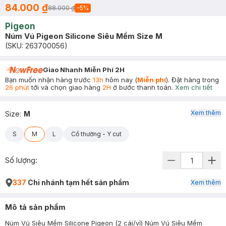
84.000 ₫
88.000 ₫
-
5
%
Pigeon
Núm Vú Pigeon Silicone Siêu Mềm Size M
(SKU:
263700056
)
Giao Nhanh Miễn Phí 2H
Bạn muốn nhận hàng trước
13h
hôm nay (
Miễn phí
). Đặt hàng trong
26 phút
tới và chọn giao hàng
2H
ở bước thanh toán.
Xem chi tiết
Xem thêm
Size
:
M
S
M
L
Cổ thường - Y cut
Số lượng:
337
Chi nhánh tạm hết sản phẩm
Xem thêm
Mô tả sản phẩm
Núm Vú Siêu Mềm Silicone Pigeon (2 cái/vỉ) Núm Vú Siêu Mềm