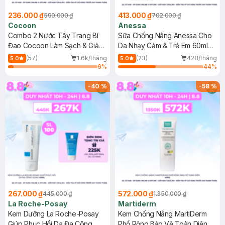
236.000 ₫
413.000 ₫
590.000 ₫
702.000 ₫
Cocoon
Anessa
Combo 2 Nước Tẩy Trang Bí
Sữa Chống Nắng Anessa Cho
Đao Cocoon Làm Sạch & Giảm
Da Nhạy Cảm & Trẻ Em 60ml
Dầu 500ml
(Mới)
(57)
1.6k/tháng
(23)
428/tháng
5.0
5.0
6
%
44
%
-
40
%
-
58
%
267.000 ₫
572.000 ₫
445.000 ₫
1.350.000 ₫
La Roche-Posay
Martiderm
Kem Dưỡng La Roche-Posay
Kem Chống Nắng MartiDerm
Giúp Phục Hồi Da Đa Công
Phổ Rộng Bảo Vệ Toàn Diện