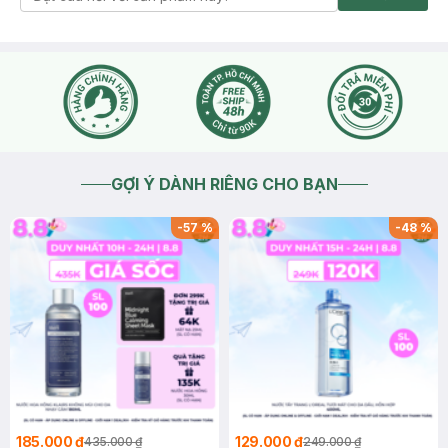
GỢI Ý DÀNH RIÊNG CHO BẠN
-
57
%
-
48
%
185.000 ₫
129.000 ₫
435.000 ₫
249.000 ₫