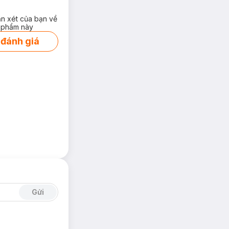
ận xét của bạn về
 phẩm này
 đánh giá
Gửi