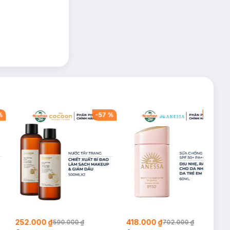
%
-
57
%
-
40
%
252.000 ₫
418.000 ₫
590.000 ₫
702.000 ₫