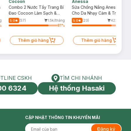
Cocoon
Anessa
m
Combo 2 Nước Tẩy Trang Bí
Sữa Chống Nắng Anessa
Đao Cocoon Làm Sạch &
Cho Da Nhạy Cảm & Trẻ Em
Giảm Dầu 500ml
60ml (Mới)
g
(57)
1.5k/tháng
(23)
423/tháng
5.0
5.0
%
81
%
81
%
Thêm giỏ hàng
Thêm giỏ hàng
TLINE CSKH
TÌM CHI NHÁNH
HOTLINE CSKH
Tìm chi nhánh
00 6324
Hệ thống Hasaki
tín toàn cầu
CẬP NHẬT THÔNG TIN KHUYẾN MÃI
Đăng ký