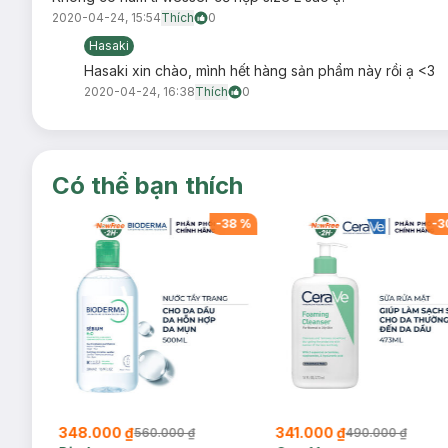
2020-04-24, 15:54
Thích
0
Hasaki
Hasaki xin chào, mình hết hàng sản phẩm này rồi ạ <3
2020-04-24, 16:38
Thích
0
Có thể bạn thích
-
38
%
-
38
%
-
3
348.000 ₫
341.000 ₫
560.000 ₫
490.000 ₫