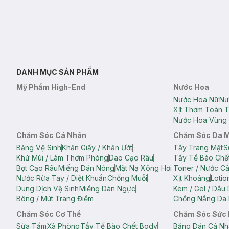
DANH MỤC SẢN PHẨM
Mỹ Phẩm High-End
Nước Hoa
Nước Hoa Nữ
Nư
Xịt Thơm Toàn 
Nước Hoa Vùng 
Chăm Sóc Cá Nhân
Chăm Sóc Da 
Băng Vệ Sinh
Khăn Giấy / Khăn Ướt
Tẩy Trang Mặt
S
Khử Mùi / Làm Thơm Phòng
Dao Cạo Râu
Tẩy Tế Bào Chế
Bọt Cạo Râu
Miếng Dán Nóng
Mặt Nạ Xông Hơi
Toner / Nước C
Nước Rửa Tay / Diệt Khuẩn
Chống Muỗi
Xịt Khoáng
Lotio
Dung Dịch Vệ Sinh
Miếng Dán Ngực
Kem / Gel / Dầu
Bông / Mút Trang Điểm
Chống Nắng Da 
Chăm Sóc Cơ Thể
Chăm Sóc Sức
Sữa Tắm
Xà Phòng
Tẩy Tế Bào Chết Body
Băng Dán Cá Nh