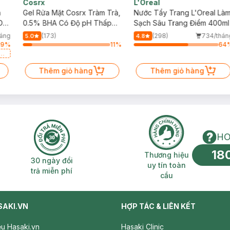
Cosrx
L'Oreal
h
Gel Rửa Mặt Cosrx Tràm Trà,
Nước Tẩy Trang L'Oreal Là
Da
0.5% BHA Có Độ pH Thấp
Sạch Sâu Trang Điểm 400ml
150ml
háng
(173)
(298)
734/thán
5.0
4.8
89
%
11
%
64
a
Thêm giỏ hàng
Thêm giỏ hàng
HO
18
n phí 2H
30 ngày đổi trả miễn phí
Thương hiệu uy 
Thương hiệu
30 ngày đổi
uy tín toàn
trả miễn phí
cầu
SAKI.VN
HỢP TÁC & LIÊN KẾT
iệu Hasaki.vn
Hasaki Clinic