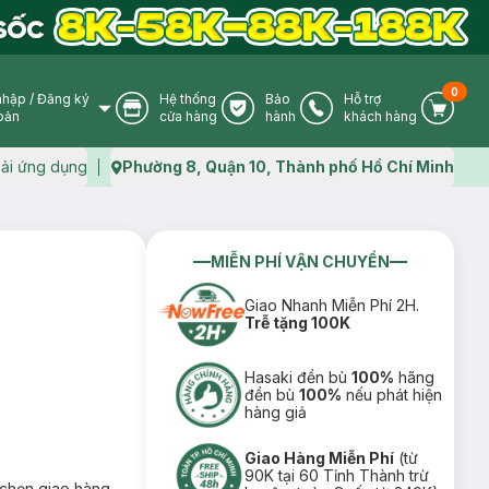
0
nhập
/
Đăng ký
Hệ thống
Bảo
Hỗ trợ
User Icon
Store Icon
Warranty Icon
Phone Icon
Cart I
oản
cửa hàng
hành
khách hàng
ải ứng dụng
Phường 8, Quận 10, Thành phố Hồ Chí Minh
Map icon
MIỄN PHÍ VẬN CHUYỂN
Giao Nhanh Miễn Phí 2H.
Trễ tặng 100K
Hasaki đền bù
100%
hãng
đền bù
100%
nếu phát hiện
hàng giả
Giao Hàng Miễn Phí
(từ
90K tại 60 Tỉnh Thành trừ
chọn giao hàng