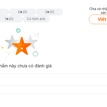
Chia sẻ nh
)
4
(
0
)
3
(
0
)
sản
Viết
1
(
0
)
Có hình ảnh
hẩm này chưa có đánh giá