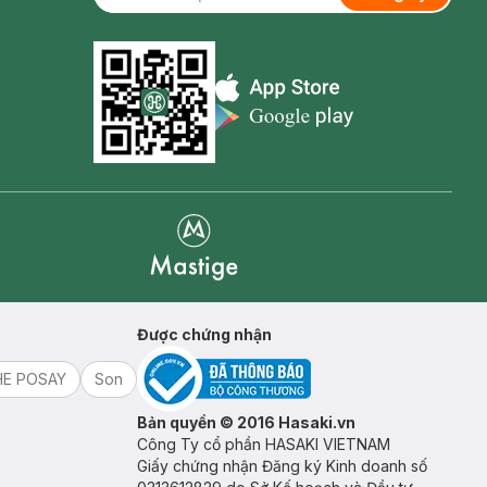
Appstore icon
Goolge Play icon
Mastige
Được chứng nhận
HE POSAY
Son
Bản quyền © 2016 Hasaki.vn
Công Ty cổ phần HASAKI VIETNAM
Giấy chứng nhận Đăng ký Kinh doanh số