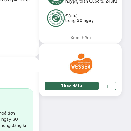
huyện, toàn Quốc từ 249K)
Đổi trả
trong
30 ngày
Xem thêm
Theo dõi
+
1
 hoá đơn
 ngày. 30
không đăng kí