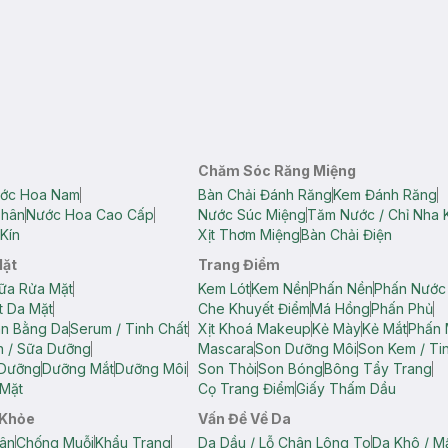
Chăm Sóc Răng Miệng
ớc Hoa Nam
Bàn Chải Đánh Răng
Kem Đánh Răng
Thân
Nước Hoa Cao Cấp
Nước Súc Miệng
Tăm Nước / Chỉ Nha 
Kín
Xịt Thơm Miệng
Bàn Chải Điện
Mặt
Trang Điểm
ữa Rửa Mặt
Kem Lót
Kem Nền
Phấn Nền
Phấn Nước
t Da Mặt
Che Khuyết Điểm
Má Hồng
Phấn Phủ
ân Bằng Da
Serum / Tinh Chất
Xịt Khoá Makeup
Kẻ Mày
Kẻ Mắt
Phấn 
n / Sữa Dưỡng
Mascara
Son Dưỡng Môi
Son Kem / Tin
 Dưỡng
Dưỡng Mắt
Dưỡng Môi
Son Thỏi
Son Bóng
Bông Tẩy Trang
Mặt
Cọ Trang Điểm
Giấy Thấm Dầu
 Khỏe
Vấn Đề Về Da
ân
Chống Muỗi
Khẩu Trang
Da Dầu / Lỗ Chân Lông To
Da Khô / M