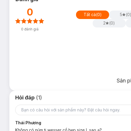
0
Tất cả
(
0
)
5
(
0
2
(
0
)
0
đánh giá
Sản p
Hỏi đáp
(1)
Thái Phương
Không có núm ti wesser cổ hẹp size L sao ạ?