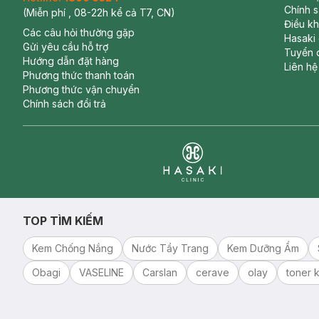
Chính 
(Miễn phí , 08-22h kể cả T7, CN)
Điều k
Các câu hỏi thường gặp
Hasaki
Gửi yêu cầu hỗ trợ
Tuyển 
Hướng dẫn đặt hàng
Liên hệ
Phương thức thanh toán
Phương thức vận chuyển
Chính sách đổi trả
Clinic
TOP TÌM KIẾM
Kem Chống Nắng
Nước Tẩy Trang
Kem Dưỡng Ẩm
Obagi
VASELINE
Carslan
cerave
olay
toner k