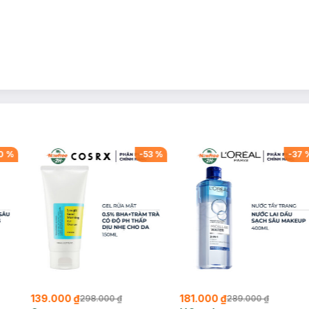
0
%
-
53
%
-
37
139.000 ₫
181.000 ₫
298.000 ₫
289.000 ₫