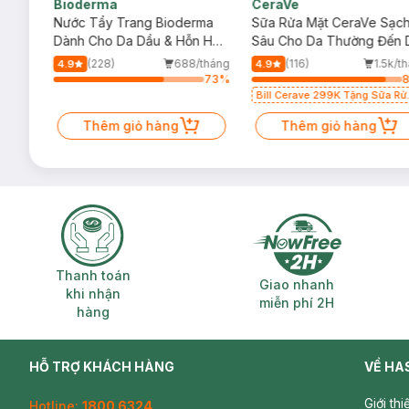
Bioderma
CeraVe
rma
Nước Tẩy Trang Bioderma
Sữa Rửa Mặt CeraVe Sạc
m
Dành Cho Da Dầu & Hỗn Hợp
Sâu Cho Da Thường Đến 
500ml
Dầu 473ml
/tháng
(228)
688/tháng
(116)
1.5k/t
4.9
4.9
73
%
73
%
Bill Cerave 299K Tặng Sữa Rử
Mặt Cerave 30ml (SL có hạn)
Thêm giỏ hàng
Thêm giỏ hàng
Thanh toán khi nhận hàng
Giao nhanh miễ
Thanh toán
Giao nhanh
khi nhận
miễn phí 2H
hàng
HỖ TRỢ KHÁCH HÀNG
VỀ HA
Giới th
Hotline:
1800 6324