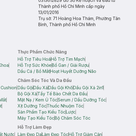
0313612829 do Sở Kế hoạch và Đầu tư
Thành phố Hồ Chí Minh cấp ngày
13/01/2016
Trụ sở: 71 Hoàng Hoa Thám, Phường Tân
Bình, Thành phố Hồ Chí Minh
Thực Phẩm Chức Năng
Hỗ Trợ Tiêu Hoá
Hỗ Trợ Tim Mạch
Khoa
Hỗ Trợ Sức Khỏe
Bổ Gan / Giải Rượu
Dầu Cá / Bổ Mắt
Hoạt Huyết Dưỡng Não
Chăm Sóc Tóc Và Da Đầu
 Cushion
Dầu Gội
Dầu Xả
Dầu Gội Khô
Dầu Gội Xả 2in1
Bộ Gội Xả
Tẩy Tế Bào Chết Da Đầu
Mắt
Mặt Nạ / Kem Ủ Tóc
Serum / Dầu Dưỡng Tóc
t
Xịt Dưỡng Tóc
Thuốc Nhuộm Tóc
Sản Phẩm Tạo Kiểu Tóc
Lược
Máy Tạo Kiểu Tóc
Bộ Chăm Sóc Tóc
Hỗ Trợ Làm Đẹp
ất Nước
Làm Đẹp Da
Làm Đẹp Tóc
Hỗ Trợ Giảm Cân