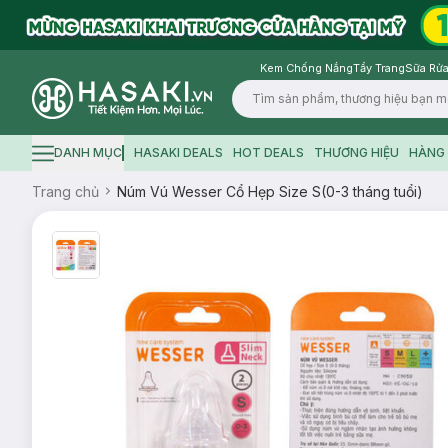
Kem Chống Nắng
Tẩy Trang
Sữa Rửa
Logo
DANH MỤC
HASAKI DEALS
HOT DEALS
THƯƠNG HIỆU
HÀNG 
Hamburger icon
Trang chủ
Núm Vú Wesser Cổ Hẹp Size S(0-3 tháng tuổi)