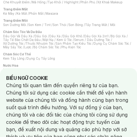
Che Khuyết Điểm
/
Má Hồng
/
Tạo Khối / Highlight
/
Phấn Phủ
/
Xịt Khoá Makeup
Trang Điểm Mắt
Kẻ Mày
/
Kẻ Mắt
/
Phấn Mắt
/
Mascara
Trang Điểm Môi
Son Dưỡng Môi
/
Son Kem / Tint
/
Son Thỏi
/
Son Bóng
/
Tẩy Trang Mắt / Môi
Chăm Sóc Tóc Và Da Đầu
Dầu Gội Và Dầu Xả
/
Dầu Gội
/
Dầu Xả
/
Dầu Gội Khô
/
Dầu Gội Xả 2in1
/
Bộ Gội Xả
/
Tẩy Tế Bào Chết Da Đầu
/
Mặt Nạ / Kem Ủ Tóc
/
Serum / Dầu Dưỡng Tóc
/
Xịt Dưỡng Tóc
/
Thuốc Nhuộm Tóc
/
Sản Phẩm Tạo Kiểu Tóc
/
Dụng Cụ Chăm Sóc Tóc
/
Máy Sấy Tóc
/
Lược
/
Bộ Chăm Sóc Tóc
/
Phụ Kiện Tóc
Chăm Sóc Cơ Thể
Kem Tẩy Lông
/
Dụng Cụ Tẩy Lông
Nước Hoa
Nước Hoa Nữ
/
Nước Hoa Nam
/
Nước Hoa Cao Cấp
/
Xịt Thơm Toàn Thân
/
Nước Hoa Vùng Kín
Notice about cookies usage
BIỂU NGỮ COOKIE
Chăm Sóc Cá Nhân
Chúng tôi quan tâm đến quyền riêng tư của bạn.
Chống Muỗi
/
Khẩu Trang
/
Máy Massage
/
Mặt Nạ Xông Hơi
/
Nước Rửa Tay
/
Sản Phẩm Chăm Sóc Khác
/
Bàn Chải Đánh Răng
/
Bàn Chải Điện
/
Chúng tôi sử dụng các cookie cần thiết để vận hành
Hỗ Trợ Trắng Răng
/
Kem Đánh Răng
/
Máy Tăm Nước
/
Nước Súc Miệng
/
Tăm / Chỉ Nha Khoa
/
Xịt Thơm Miệng
/
Dung Dịch Vệ Sinh
/
Dưỡng Vùng Kín
/
website của chúng tôi và đồng hành cùng bạn trong
Khăn Ướt Vệ Sinh Vùng Kín
/
Băng Vệ Sinh
/
Tampon
/
Bọt Cạo Râu
/
Dao Cạo Râu
/
Máy Cạo Râu
suốt quá trình điều hướng. Với sự đồng ý của bạn,
Vấn Đề Về Da
chúng tôi và các đối tác của chúng tôi cũng sử dụng
Da Dầu / Lỗ Chân Lông To
/
Da Khô / Mất Nước
/
Da Lão Hóa
/
Da Mụn
/
Da Nhạy Cảm / Kích Ứng
/
Da Xỉn Màu
/
Thâm / Nám / Tàn Nhang
/
cookie để theo dõi các hoạt động trực tuyến của
Quầng Thâm & Bọng Mắt
/
Sẹo
/
Viêm Da Cơ Địa
bạn, đề xuất nội dung và quảng cáo phù hợp với sở
Dụng Cụ / Phụ Kiện Chăm Sóc Da
Chat i
Bông Tẩy Trang
/
Khăn Lau Mặt Khô
/
Dụng Cụ / Máy Rửa Mặt
/
Máy Chăm Sóc Da
/
thích và ưu tiên của bạn cũng như các chức năng
Dụng Cụ Chăm Sóc Khác