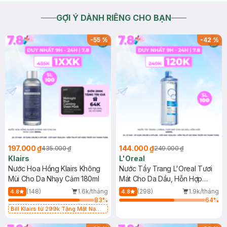
GỢI Ý DÀNH RIÊNG CHO BẠN
-
55
%
-
42
%
197.000 ₫
144.000 ₫
435.000 ₫
249.000 ₫
Klairs
L'Oreal
Nước Hoa Hồng Klairs Không
Nước Tẩy Trang L'Oreal Tươi
Mùi Cho Da Nhạy Cảm 180ml
Mát Cho Da Dầu, Hỗn Hợp
400ml
(148)
1.6k/tháng
(298)
1.9k/tháng
4.8
4.8
83
%
64
%
Bill Klairs từ 299k Tặng Mặt Nạ
Làm Dịu Da & Kiểm Soát Dầu Nhờn
25ml (SL Có Hạn)