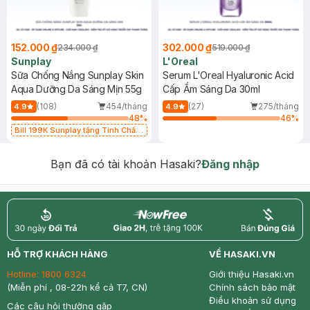
152.000 ₫
302.000 ₫
234.000 ₫
519.000 ₫
Sunplay
L'Oreal
Sữa Chống Nắng Sunplay Skin
Serum L'Oreal Hyaluronic Acid
Aqua Dưỡng Da Sáng Mịn 55g
Cấp Ẩm Sáng Da 30ml
(108)
454/tháng
(27)
275/tháng
4.9
4.9
48
%
46
%
Bill 199K Sunplay tặng Tinh Chất
Chống Nắng 7g trị giá 30K (SL có
hạn)
Bạn đã có tài khoản Hasaki?
Đăng nhập
return
nowfree
price
HỖ TRỢ KHÁCH HÀNG
VỀ HASAKI.VN
Hotline:
1800 6324
Giới thiệu Hasaki.vn
(Miễn phí , 08-22h kể cả T7, CN)
Chính sách bảo mật
Điều khoản sử dụng
Các câu hỏi thường gặp