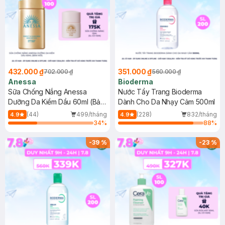
432.000 ₫
351.000 ₫
702.000 ₫
560.000 ₫
Anessa
Bioderma
Sữa Chống Nắng Anessa
Nước Tẩy Trang Bioderma
Dưỡng Da Kiềm Dầu 60ml (Bản
Dành Cho Da Nhạy Cảm 500ml
Mới)
(44)
499/tháng
(228)
832/tháng
4.9
4.9
34
%
88
%
-
39
%
-
23
%