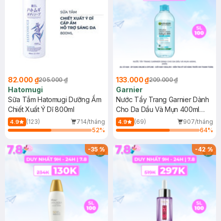
82.000 ₫
133.000 ₫
205.000 ₫
209.000 ₫
Hatomugi
Garnier
Sữa Tắm Hatomugi Dưỡng Ẩm
Nước Tẩy Trang Garnier Dành
Chiết Xuất Ý Dĩ 800ml
Cho Da Dầu Và Mụn 400ml
(Mới)
(123)
714/tháng
(69)
907/tháng
4.9
4.9
52
%
64
%
-
35
%
-
42
%