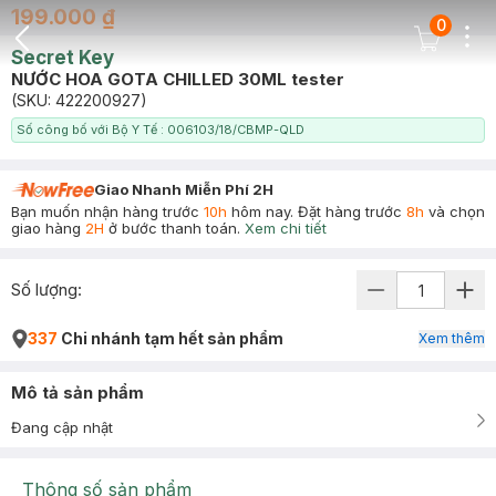
199.000 ₫
0
Dots
Cart Icon
Secret Key
Back Icon
NƯỚC HOA GOTA CHILLED 30ML tester
(SKU:
422200927
)
Số công bố với Bộ Y Tế : 006103/18/CBMP-QLD
Giao Nhanh Miễn Phí 2H
Bạn muốn nhận hàng trước
10h
hôm nay. Đặt hàng trước
8h
và chọn
giao hàng
2H
ở bước thanh toán.
Xem chi tiết
Số lượng:
337
Chi nhánh tạm hết sản phẩm
Xem thêm
Mô tả sản phẩm
Đang cập nhật
Thông số sản phẩm