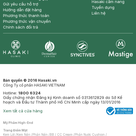
Hasaki cẩm nang
Gửi yêu cầu hỗ trợ
Tuyển dụng
Hướng dẫn đặt hàng
Liên hệ
Phương thức thanh toán
Phương thức vận chuyển
Chính sách đổi trả
Synctives
Clinic
Dermahair
Mastige
Bản quyền © 2016 Hasaki.vn
Công Ty cổ phần HASAKI VIETNAM
Hotline:
1800 6324
Giấy chứng nhận Đăng ký Kinh doanh số 0313612829 do Sở Kế
hoạch và Đầu tư Thành phố Hồ Chí Minh cấp ngày 13/01/2016
Xem tất cả cửa hàng
Mỹ Phẩm High-End
Trang Điểm Mặt
Kem Lót
/
Kem Nền
/
Phấn Nền
/
BB / CC Cream
/
Phấn Nước Cushion
/