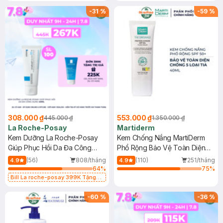
-
31
%
-
59
%
308.000 ₫
553.000 ₫
445.000 ₫
1.350.000 ₫
La Roche-Posay
Martiderm
Kem Dưỡng La Roche-Posay
Kem Chống Nắng MartiDerm
Giúp Phục Hồi Da Đa Công
Phổ Rộng Bảo Vệ Toàn Diện
Dụng 40ml
40ml
(56)
808/tháng
(110)
251/tháng
4.9
4.9
64
%
75
%
Bill La roche-posay 399K Tặng
Gel rửa mặt da dầu nhạy cảm 50ml
(SL có hạn)
-
60
%
-
36
%