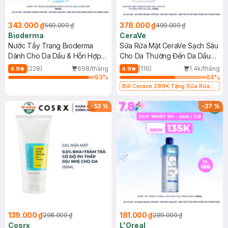
343.000 ₫
378.000 ₫
560.000 ₫
490.000 ₫
Bioderma
CeraVe
Nước Tẩy Trang Bioderma
Sữa Rửa Mặt CeraVe Sạch Sâu
Dành Cho Da Dầu & Hỗn Hợp
Cho Da Thường Đến Da Dầu
500ml
473ml
(228)
698/tháng
(116)
1.4k/tháng
4.9
4.9
93
%
64
%
Bill Cerave 299K Tặng Sữa Rửa
Mặt Cerave 30ml (SL có hạn)
-
53
%
-
37
%
139.000 ₫
181.000 ₫
298.000 ₫
289.000 ₫
Cosrx
L'Oreal