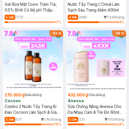
Gel Rửa Mặt Cosrx Tràm Trà,
Nước Tẩy Trang L'Oreal Làm
0.5% BHA Có Độ pH Thấp
Sạch Sâu Trang Điểm 400ml
150ml
(173)
(298)
734/tháng
5.0
4.8
7
%
64
%
-
53
%
-
38
%
275.000 ₫
432.000 ₫
590.000 ₫
702.000 ₫
Cocoon
Anessa
Combo 2 Nước Tẩy Trang Bí
Sữa Chống Nắng Anessa Cho
Đao Cocoon Làm Sạch & Giảm
Da Nhạy Cảm & Trẻ Em 60ml
Dầu 500ml
(Mới)
(57)
1.4k/tháng
(23)
410/tháng
5.0
5.0
75
%
34
%