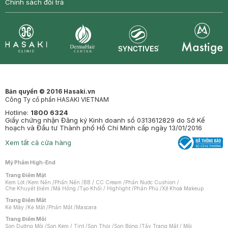
Chính sách đổi trả
Synctives
Clinic
Dermahair
Mastige
Bản quyền © 2016 Hasaki.vn
Công Ty cổ phần HASAKI VIETNAM
Hotline:
1800 6324
Giấy chứng nhận Đăng ký Kinh doanh số 0313612829 do Sở Kế
hoạch và Đầu tư Thành phố Hồ Chí Minh cấp ngày 13/01/2016
Xem tất cả cửa hàng
Mỹ Phẩm High-End
Trang Điểm Mặt
Kem Lót
/
Kem Nền
/
Phấn Nền
/
BB / CC Cream
/
Phấn Nước Cushion
/
Che Khuyết Điểm
/
Má Hồng
/
Tạo Khối / Highlight
/
Phấn Phủ
/
Xịt Khoá Makeup
Trang Điểm Mắt
Kẻ Mày
/
Kẻ Mắt
/
Phấn Mắt
/
Mascara
Trang Điểm Môi
Son Dưỡng Môi
/
Son Kem / Tint
/
Son Thỏi
/
Son Bóng
/
Tẩy Trang Mắt / Môi