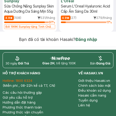
Sunplay
L'Oreal
Sữa Chống Nắng Sunplay Skin
Serum L'Oreal Hyaluronic Acid
Aqua Dưỡng Da Sáng Mịn 55g
Cấp Ẩm Sáng Da 30ml
(108)
531/tháng
(27)
279/tháng
4.9
4.9
91
%
11
%
Bill 199K Sunplay tặng Tinh Chất
Chống Nắng 7g trị giá 30K (SL có
hạn)
Bạn đã có tài khoản Hasaki?
Đăng nhập
return
nowfree
price
HỖ TRỢ KHÁCH HÀNG
VỀ HASAKI.VN
Hotline:
1800 6324
Giới thiệu Hasaki.vn
(Miễn phí , 08-22h kể cả T7, CN)
Chính sách bảo mật
Điều khoản sử dụng
Các câu hỏi thường gặp
Hasaki cẩm nang
Gửi yêu cầu hỗ trợ
Tuyển dụng
Hướng dẫn đặt hàng
Liên hệ
Phương thức thanh toán
Phương thức vận chuyển