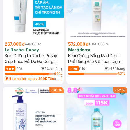
267.000 ₫
572.000 ₫
445.000 ₫
1.350.000 ₫
La Roche-Posay
Martiderm
Kem Dưỡng La Roche-Posay
Kem Chống Nắng MartiDerm
Giúp Phục Hồi Da Đa Công
Phổ Rộng Bảo Vệ Toàn Diện
Dụng 40ml
40ml
(56)
932/tháng
(110)
243/tháng
4.9
4.9
90
%
32
%
Bill La roche-posay 399K Tặng
Gel rửa mặt da dầu nhạy cảm 50ml
(SL có hạn)
-
60
%
-
52
%