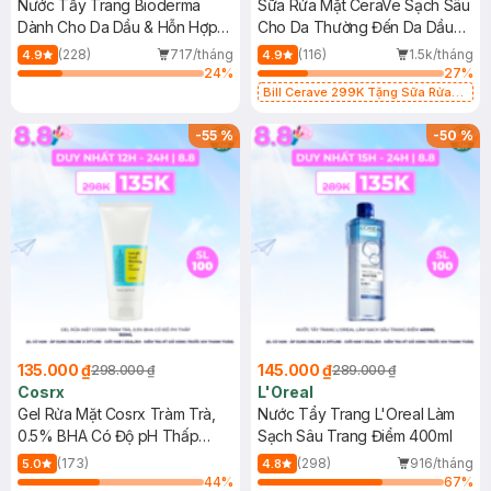
Nước Tẩy Trang Bioderma
Sữa Rửa Mặt CeraVe Sạch Sâu
Dành Cho Da Dầu & Hỗn Hợp
Cho Da Thường Đến Da Dầu
500ml
473ml
(228)
717/tháng
(116)
1.5k/tháng
4.9
4.9
24
%
27
%
Bill Cerave 299K Tặng Sữa Rửa
Mặt Cerave 30ml (SL có hạn)
-
55
%
-
50
%
135.000 ₫
145.000 ₫
298.000 ₫
289.000 ₫
Cosrx
L'Oreal
Gel Rửa Mặt Cosrx Tràm Trà,
Nước Tẩy Trang L'Oreal Làm
0.5% BHA Có Độ pH Thấp
Sạch Sâu Trang Điểm 400ml
150ml
(173)
(298)
916/tháng
5.0
4.8
44
%
67
%