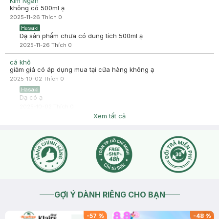
Kim Ngân
gian đánh giá. Sự hài lòng của khách hàng là động lực to lớn
không có 500ml ạ
để Hasaki ngày càng phát triển hơn nữa về chất lượng dịch
2025-11-26
Thích
0
vụ. Cảm ơn bạn đã tin tưởng và mua sắm tại Hasaki!
Hasaki
Dạ sản phẩm chưa có dung tích 500ml ạ
2025-11-26
Thích
0
cá khô
giảm giá có áp dụng mua tại cửa hàng không ạ
2025-10-02
Thích
0
Hasaki
Dạ có ạ
2025-10-02
Thích
0
Xem tất cả
GỢI Ý DÀNH RIÊNG CHO BẠN
-
57
%
-
48
%