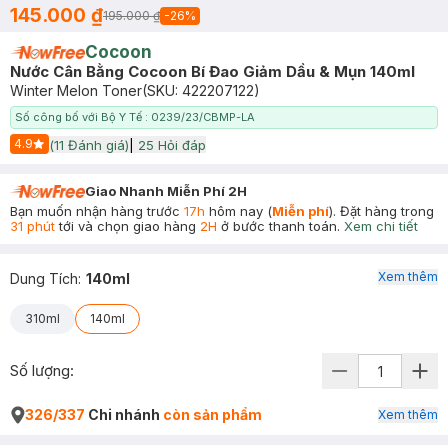
145.000 ₫
195.000 ₫
-
26
%
Cocoon
Nước Cân Bằng Cocoon Bí Đao Giảm Dầu & Mụn 140ml
Winter Melon Toner
(SKU:
422207122
)
Số công bố với Bộ Y Tế : 0239/23/CBMP-LA
4.9
(
11
Đánh giá)
|
25
Hỏi đáp
Start Icon
Giao Nhanh Miễn Phí 2H
Bạn muốn nhận hàng trước
17h
hôm nay (
Miễn phí
). Đặt hàng trong
31 phút
tới và chọn giao hàng
2H
ở bước thanh toán.
Xem chi tiết
Xem thêm
Dung Tích
:
140ml
310ml
140ml
Số lượng:
326/337
Chi nhánh
còn sản phẩm
Xem thêm