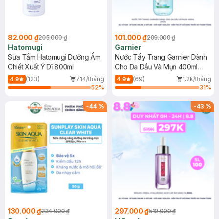
82.000 ₫
101.000 ₫
205.000 ₫
209.000 ₫
Hatomugi
Garnier
Sữa Tắm Hatomugi Dưỡng Ẩm
Nước Tẩy Trang Garnier Dành
Chiết Xuất Ý Dĩ 800ml
Cho Da Dầu Và Mụn 400ml
(Mới)
(123)
714/tháng
(69)
1.2k/tháng
4.9
4.9
52
%
31
%
-
44
%
-
43
%
130.000 ₫
297.000 ₫
234.000 ₫
519.000 ₫