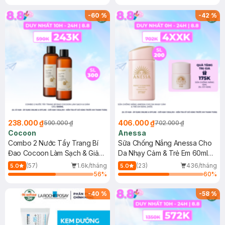
-
60
%
-
42
%
238.000 ₫
406.000 ₫
590.000 ₫
702.000 ₫
Cocoon
Anessa
Combo 2 Nước Tẩy Trang Bí
Sữa Chống Nắng Anessa Cho
Đao Cocoon Làm Sạch & Giảm
Da Nhạy Cảm & Trẻ Em 60ml
Dầu 500ml
(Mới)
(57)
1.6k/tháng
(23)
436/tháng
5.0
5.0
56
%
60
%
-
40
%
-
58
%