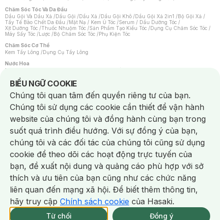
Chăm Sóc Tóc Và Da Đầu
Dầu Gội Và Dầu Xả
/
Dầu Gội
/
Dầu Xả
/
Dầu Gội Khô
/
Dầu Gội Xả 2in1
/
Bộ Gội Xả
/
Tẩy Tế Bào Chết Da Đầu
/
Mặt Nạ / Kem Ủ Tóc
/
Serum / Dầu Dưỡng Tóc
/
Xịt Dưỡng Tóc
/
Thuốc Nhuộm Tóc
/
Sản Phẩm Tạo Kiểu Tóc
/
Dụng Cụ Chăm Sóc Tóc
/
Máy Sấy Tóc
/
Lược
/
Bộ Chăm Sóc Tóc
/
Phụ Kiện Tóc
Chăm Sóc Cơ Thể
Kem Tẩy Lông
/
Dụng Cụ Tẩy Lông
Nước Hoa
Nước Hoa Nữ
/
Nước Hoa Nam
/
Nước Hoa Cao Cấp
/
Xịt Thơm Toàn Thân
/
Nước Hoa Vùng Kín
Notice about cookies usage
BIỂU NGỮ COOKIE
Chăm Sóc Cá Nhân
Chúng tôi quan tâm đến quyền riêng tư của bạn.
Chống Muỗi
/
Khẩu Trang
/
Máy Massage
/
Mặt Nạ Xông Hơi
/
Nước Rửa Tay
/
Sản Phẩm Chăm Sóc Khác
/
Bàn Chải Đánh Răng
/
Bàn Chải Điện
/
Chúng tôi sử dụng các cookie cần thiết để vận hành
Hỗ Trợ Trắng Răng
/
Kem Đánh Răng
/
Máy Tăm Nước
/
Nước Súc Miệng
/
Tăm / Chỉ Nha Khoa
/
Xịt Thơm Miệng
/
Dung Dịch Vệ Sinh
/
Dưỡng Vùng Kín
/
website của chúng tôi và đồng hành cùng bạn trong
Khăn Ướt Vệ Sinh Vùng Kín
/
Băng Vệ Sinh
/
Tampon
/
Bọt Cạo Râu
/
Dao Cạo Râu
/
Máy Cạo Râu
suốt quá trình điều hướng. Với sự đồng ý của bạn,
Vấn Đề Về Da
chúng tôi và các đối tác của chúng tôi cũng sử dụng
Da Dầu / Lỗ Chân Lông To
/
Da Khô / Mất Nước
/
Da Lão Hóa
/
Da Mụn
/
Da Nhạy Cảm / Kích Ứng
/
Da Xỉn Màu
/
Thâm / Nám / Tàn Nhang
/
cookie để theo dõi các hoạt động trực tuyến của
Quầng Thâm & Bọng Mắt
/
Sẹo
/
Viêm Da Cơ Địa
bạn, đề xuất nội dung và quảng cáo phù hợp với sở
Dụng Cụ / Phụ Kiện Chăm Sóc Da
Chat i
Bông Tẩy Trang
/
Khăn Lau Mặt Khô
/
Dụng Cụ / Máy Rửa Mặt
/
Máy Chăm Sóc Da
/
thích và ưu tiên của bạn cũng như các chức năng
Dụng Cụ Chăm Sóc Khác
liên quan đến mạng xã hội. Để biết thêm thông tin,
hãy truy cập
Chính sách cookie
của Hasaki.
NowFree 2H
Giao Nhanh Miễn Phí 2H
Xem chi tiết
Từ chối
Đồng ý
Mua online
326/337 CN CÒN SP