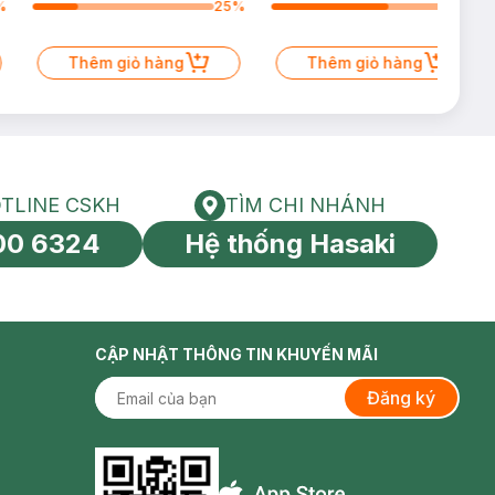
%
25
%
64
%
Thêm giỏ hàng
Thêm giỏ hàng
TLINE CSKH
TÌM CHI NHÁNH
HOTLINE CSKH
Tìm chi nhánh
00 6324
Hệ thống Hasaki
tín toàn cầu
CẬP NHẬT THÔNG TIN KHUYẾN MÃI
Đăng ký