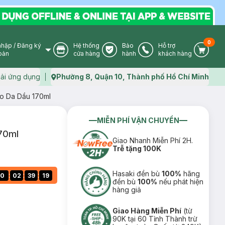
0
nhập
/
Đăng ký
Hệ thống
Bảo
Hỗ trợ
User Icon
Store Icon
Warranty Icon
Phone Icon
Cart I
oản
cửa hàng
hành
khách hàng
ải ứng dụng
Phường 8, Quận 10, Thành phố Hồ Chí Minh
Map icon
ho Da Dầu 170ml
MIỄN PHÍ VẬN CHUYỂN
70ml
Giao Nhanh Miễn Phí 2H.
Trễ tặng 100K
Hasaki đền bù
100%
hãng
:
:
:
0
02
39
18
đền bù
100%
nếu phát hiện
hàng giả
Giao Hàng Miễn Phí
(từ
90K tại 60 Tỉnh Thành trừ