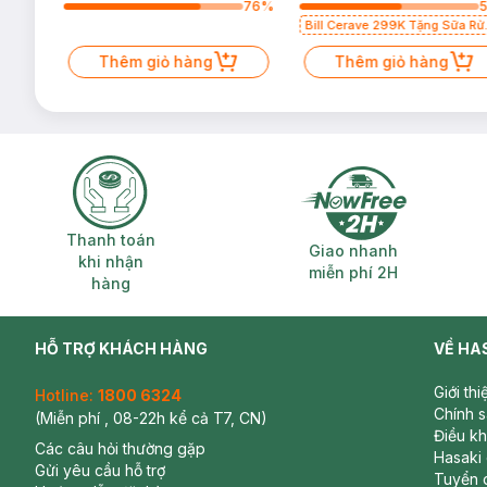
18
%
76
%
Bill Cerave 299K Tặng Sữa Rử
Mặt Cerave 30ml (SL có hạn)
Thêm giỏ hàng
Thêm giỏ hàng
Thanh toán khi nhận hàng
Giao nhanh miễ
Thanh toán
Giao nhanh
khi nhận
miễn phí 2H
hàng
HỖ TRỢ KHÁCH HÀNG
VỀ HA
Giới th
Hotline:
1800 6324
Chính 
(Miễn phí , 08-22h kể cả T7, CN)
Điều k
Các câu hỏi thường gặp
Hasaki
Gửi yêu cầu hỗ trợ
Tuyển 