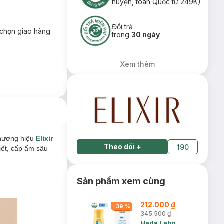
huyện, toàn Quốc từ 249K)
Đổi trả
chọn giao hàng
trong
30 ngày
Xem thêm
hương hiệu
Elixir
Theo dõi
+
190
iết, cấp ẩm sâu
Sản phẩm xem cùng
212.000 ₫
-
39
%
345.500 ₫
Hada Labo