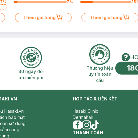
57
%
7
%
25
a
Thêm giỏ hàng
Thêm giỏ hàng
HO
18
n phí 2H
30 ngày đổi trả miễn phí
Thương hiệu uy 
Thương hiệu
30 ngày đổi
uy tín toàn
trả miễn phí
cầu
SAKI.VN
HỢP TÁC & LIÊN KẾT
iệu Hasaki.vn
Hasaki Clinic
sách bảo mật
Dermahair
hoản sử dụng
 cẩm nang
facebook
THANH TOÁN
instagram
tiktok
dụng