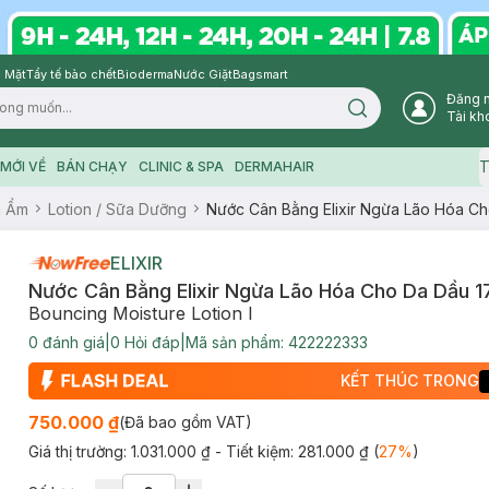
 Mặt
Tẩy tế bào chết
Bioderma
Nước Giặt
Bagsmart
Đăng 
Search icon
Tài kh
T
MỚI VỀ
BÁN CHẠY
CLINIC & SPA
DERMAHAIR
g Ẩm
Lotion / Sữa Dưỡng
Nước Cân Bằng Elixir Ngừa Lão Hóa C
ELIXIR
Nước Cân Bằng Elixir Ngừa Lão Hóa Cho Da Dầu 1
Bouncing Moisture Lotion I
0
đánh giá
|
0
Hỏi đáp
|
Mã sản phẩm:
422222333
KẾT THÚC TRONG
750.000 ₫
(Đã bao gồm VAT)
Giá thị trường:
1.031.000 ₫
- Tiết kiệm:
281.000 ₫
(
27
%
)