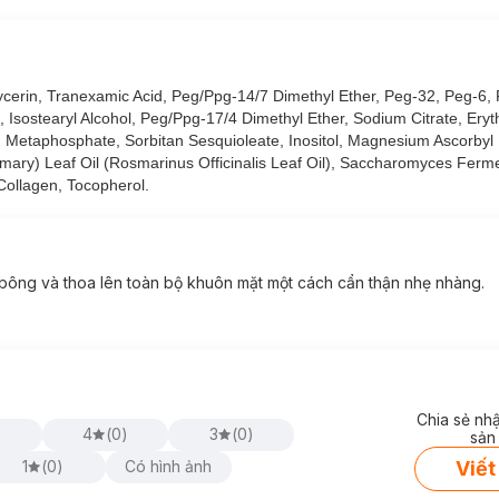
a học collagen tiên tiến nhất gia tăng độ đàn hồi mang lại làn da rạn
lycerin, Tranexamic Acid, Peg/Ppg-14/7 Dimethyl Ether, Peg-32, Peg-6,
Isostearyl Alcohol, Peg/Ppg-17/4 Dimethyl Ether, Sodium Citrate, Erythr
um Metaphosphate, Sorbitan Sesquioleate, Inositol, Magnesium Ascorbyl
agen mà còn điều chỉnh quá trình suy thoái và tái tạo collagen.
mary) Leaf Oil (Rosmarinus Officinalis Leaf Oil), Saccharomyces Fermen
 Collagen, Tocopherol.
 bông và thoa lên toàn bộ khuôn mặt một cách cẩn thận nhẹ nhàng.
Chia sẻ nh
)
4
(
0
)
3
(
0
)
sản
Viết
1
(
0
)
Có hình ảnh