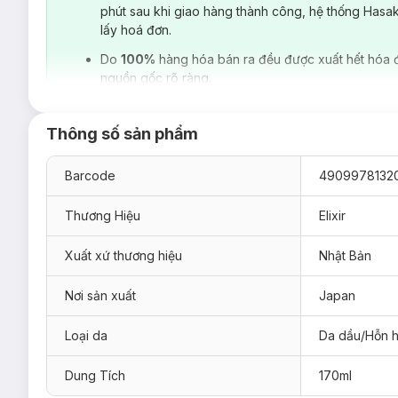
phút sau khi giao hàng thành công, hệ thống Hasa
lấy hoá đơn.
Do
100%
hàng hóa bán ra đều được xuất hết hóa 
nguồn gốc rõ ràng.
Thông số sản phẩm
Barcode
4909978132
Thương Hiệu
Elixir
Xuất xứ thương hiệu
Nhật Bản
Nơi sản xuất
Japan
Loại da phù hợp:
Loại da
Da dầu/Hỗn 
Dành cho làn
da dầu
, da hỗn hợp.
Ưu thế nổi bật:
Dung Tích
170ml
Dưỡng da, ngăn ngừa các dấu hiệu lão hóa hiệu quả