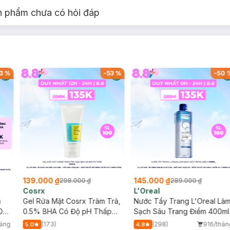
n phẩm chưa có hỏi đáp
3
%
-
53
%
-
50
ớt.
139.000 ₫
145.000 ₫
298.000 ₫
289.000 ₫
Cosrx
L'Oreal
h
Gel Rửa Mặt Cosrx Tràm Trà,
Nước Tẩy Trang L'Oreal Là
Da
0.5% BHA Có Độ pH Thấp
Sạch Sâu Trang Điểm 400ml
150ml
háng
(173)
(298)
916/thán
5.0
4.8