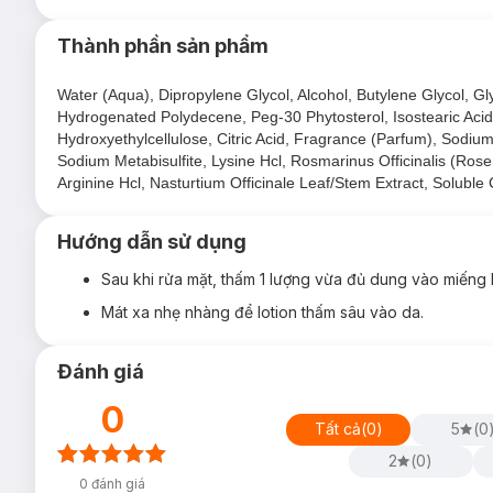
Cấp ẩm sâu cho làn da thêm mướt mịn, săn chắc
Thành phần sản phẩm
Da trở nên sáng khỏe và trong mướt hơn.
Lotion
với khả năng tái tạo đàn hồi độ ẩm dựa trên kho
Water (Aqua), Dipropylene Glycol, Alcohol, Butylene Glycol, G
NGỌC TRAI mỗi ngày.
Hydrogenated Polydecene, Peg-30 Phytosterol, Isostearic Acid, 
Hydroxyethylcellulose, Citric Acid, Fragrance (Parfum), Sodi
Công nghệ "chuyển hóa Collagen" không chỉ sản sinh coll
Sodium Metabisulfite, Lysine Hcl, Rosmarinus Officinalis (Rose
Kết cấu mỏng nhẹ thẩm thấu nhanh vào da.
Arginine Hcl, Nasturtium Officinale Leaf/Stem Extract, Soluble
Hướng dẫn sử dụng
Sau khi rửa mặt, thấm 1 lượng vừa đủ dung vào miếng
Mát xa nhẹ nhàng để lotion thấm sâu vào da.
Đánh giá
0
Tất cả
(
0
)
5
(
0
2
(
0
)
0
đánh giá