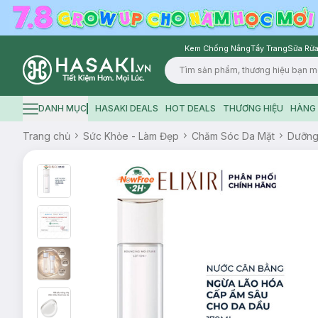
Kem Chống Nắng
Tẩy Trang
Sữa Rửa
Logo
DANH MỤC
HASAKI DEALS
HOT DEALS
THƯƠNG HIỆU
HÀNG 
Hamburger icon
Trang chủ
Sức Khỏe - Làm Đẹp
Chăm Sóc Da Mặt
Dưỡn