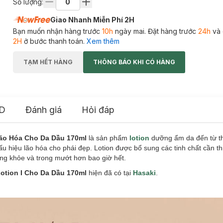
Số lượng:
Giao Nhanh Miễn Phí 2H
Bạn muốn nhận hàng trước
10h
ngày mai. Đặt hàng trước
24h
và 
2H
ở bước thanh toán.
Xem thêm
TẠM HẾT HÀNG
THÔNG BÁO KHI CÓ HÀNG
D
Đánh giá
Hỏi đáp
Lão Hóa Cho Da Dầu 170ml
là sản phẩm
lotion
dưỡng ẩm da đến từ t
u hiệu lão hóa cho phái đẹp. Lotion được bổ sung các tinh chất cần th
ng khỏe và trong mướt hơn bao giờ hết.
Lotion I Cho Da Dầu 170ml
hiện đã có tại
Hasaki
.