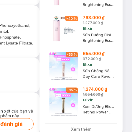
Brightening Essence Lotion Dewy Moisture
763.000 ₫
-
40
%
1.277.000 ₫
g rỡ PEARL ÁNH
 Phenoxyethanol,
Elixir
itol,
Sữa Dưỡng Elixir Sáng Da, Ngăn Lão Hoá (Bản Mỏng Nhẹ) 130ml
 Phosphate,
Brightening Essence Emulsion Dewy Moisture
t Lysate Filtrate,
655.000 ₫
-
33
%
972.000 ₫
Elixir
Sữa Chống Nắng Elixir Hỗ Trợ Dưỡng Sáng, Ngừa Lão Hóa 35ml
Day Care Revolution SPF50+ PA++++
1.274.000 ₫
-
35
%
1.954.000 ₫
Elixir
Kem Dưỡng Elixir Retinol Hỗ Trợ Giảm Nếp Nhăn 15g
ận xét của bạn về
Retinol Power Wrinkle Smoothing Cream
 phẩm này
 đánh giá
Xem thêm