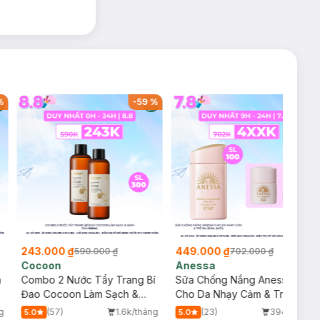
%
-
59
%
-
36
%
243.000 ₫
449.000 ₫
590.000 ₫
702.000 ₫
Cocoon
Anessa
m
Combo 2 Nước Tẩy Trang Bí
Sữa Chống Nắng Anessa
Đao Cocoon Làm Sạch &
Cho Da Nhạy Cảm & Trẻ Em
Giảm Dầu 500ml
60ml (Mới)
g
(57)
1.6k/tháng
(23)
394/tháng
5.0
5.0