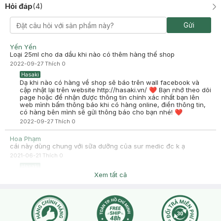
Hỏi đáp
(
4
)
Gửi
Yến Yến
Loại 25ml cho da dầu khi nào có thêm hàng thế shop
2022-09-27
Thích
0
Hasaki
Dạ khi nào có hàng về shop sẽ báo trên wall facebook và
cập nhật lại trên website http://hasaki.vn/ ❤ Bạn nhớ theo dõi
page hoặc để nhận được thông tin chính xác nhất bạn lên
web mình bấm thông báo khi có hàng online, điền thông tin,
có hàng bên mình sẽ gửi thông báo cho bạn nhé! ❤
2022-09-27
Thích
0
Hoa Phạm
cái này dùng chung với sữa dưỡng của sur medic đc k ạ
2021-06-21
Thích
0
Hasaki
Chào bạn, bạn có thể tham khảo kết hợp được nhé
Xem tất cả
2021-06-22
Thích
0