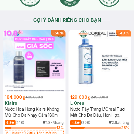
GỢI Ý DÀNH RIÊNG CHO BẠN
-
58
%
-
48
%
184.000 ₫
129.000 ₫
435.000 ₫
249.000 ₫
Klairs
L'Oreal
Nước Hoa Hồng Klairs Không
Nước Tẩy Trang L'Oreal Tươi
Mùi Cho Da Nhạy Cảm 180ml
Mát Cho Da Dầu, Hỗn Hợp
400ml
(148)
1.8k/tháng
(298)
2.1k/tháng
4.8
4.8
13
%
28
%
Bill Klairs từ 299k Tặng Mặt Nạ