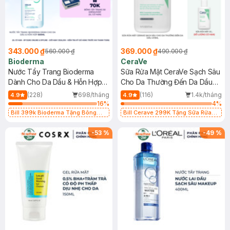
343.000 ₫
369.000 ₫
560.000 ₫
490.000 ₫
Bioderma
CeraVe
Nước Tẩy Trang Bioderma
Sữa Rửa Mặt CeraVe Sạch Sâu
Dành Cho Da Dầu & Hỗn Hợp
Cho Da Thường Đến Da Dầu
500ml
473ml
(228)
698/tháng
(116)
1.4k/tháng
4.9
4.9
16
%
4
%
Bill 399k Bioderma Tặng Bông
Bill Cerave 299K Tặng Sữa Rửa
Tẩy Trang Hộp 50 Miếng (SL có
Mặt Cerave 30ml (SL có hạn)
hạn)
-
53
%
-
49
%