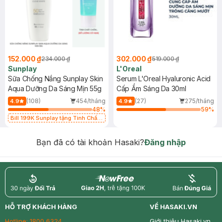
152.000 ₫
302.000 ₫
234.000 ₫
519.000 ₫
Sunplay
L'Oreal
Sữa Chống Nắng Sunplay Skin
Serum L'Oreal Hyaluronic Acid
Aqua Dưỡng Da Sáng Mịn 55g
Cấp Ẩm Sáng Da 30ml
(108)
454/tháng
(27)
275/tháng
4.9
4.9
48
%
59
%
Bill 199K Sunplay tặng Tinh Chất
Chống Nắng 7g trị giá 30K (SL có
hạn)
Bạn đã có tài khoản Hasaki?
Đăng nhập
return
nowfree
price
HỖ TRỢ KHÁCH HÀNG
VỀ HASAKI.VN
Hotline:
1800 6324
Giới thiệu Hasaki.vn