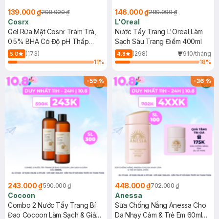
139.000 ₫
146.000 ₫
298.000 ₫
289.000 ₫
Cosrx
L'Oreal
Gel Rửa Mặt Cosrx Tràm Trà,
Nước Tẩy Trang L'Oreal Làm
0.5% BHA Có Độ pH Thấp
Sạch Sâu Trang Điểm 400ml
150ml
(173)
(298)
910/tháng
5.0
4.8
11
%
18
%
-
59
%
-
36
%
243.000 ₫
448.000 ₫
590.000 ₫
702.000 ₫
Cocoon
Anessa
Combo 2 Nước Tẩy Trang Bí
Sữa Chống Nắng Anessa Cho
Đao Cocoon Làm Sạch & Giảm
Da Nhạy Cảm & Trẻ Em 60ml