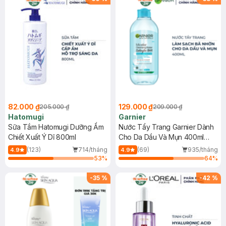
82.000 ₫
129.000 ₫
205.000 ₫
209.000 ₫
Hatomugi
Garnier
Sữa Tắm Hatomugi Dưỡng Ẩm
Nước Tẩy Trang Garnier Dành
Chiết Xuất Ý Dĩ 800ml
Cho Da Dầu Và Mụn 400ml
(Mới)
(123)
714/tháng
(69)
935/tháng
4.9
4.9
53
%
64
%
-
35
%
-
42
%