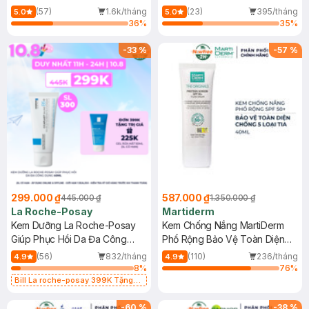
Dầu 500ml
(Mới)
(57)
1.6k/tháng
(23)
395/tháng
5.0
5.0
36
%
35
%
-
33
%
-
57
%
299.000 ₫
587.000 ₫
445.000 ₫
1.350.000 ₫
La Roche-Posay
Martiderm
Kem Dưỡng La Roche-Posay
Kem Chống Nắng MartiDerm
Giúp Phục Hồi Da Đa Công
Phổ Rộng Bảo Vệ Toàn Diện
Dụng 40ml
40ml
(56)
832/tháng
(110)
236/tháng
4.9
4.9
8
%
76
%
Bill La roche-posay 399K Tặng
Gel rửa mặt da dầu nhạy cảm 50ml
(SL có hạn)
-
60
%
-
38
%