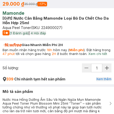
29.000 ₫
35.000 ₫
-
17
%
Mamonde
[Gift] Nước Cân Bằng Mamonde Loại Bỏ Da Chết Cho Da
Hỗn Hợp 25ml
Aqua Peel Toner
(SKU:
224900027
)
5
(
1
Đánh giá)
|
4
Hỏi đáp
Start Icon
Giao Nhanh Miễn Phí 2H
Bạn muốn nhận hàng trước
18h
hôm nay (
Miễn phí
). Đặt hàng trong
47 phút
tới và chọn giao hàng
2H
ở bước thanh toán.
Xem chi tiết
Số lượng:
339
Chi nhánh tạm hết sản phẩm
Xem thêm
Mô tả sản phẩm
Nước Hoa Hồng Dưỡng Ẩm Sâu Và Ngăn Ngừa Mụn Mamonde
Aqua Peel Toner Plum Blossom Mini 25ml “Toner” – sản phẩm
tưởng chừng như vô thưởng vô phạt này lại giúp bạn tưới nước
cho làn da trở nên tươi mới, cân bằng độ pH mượt mà đáng k