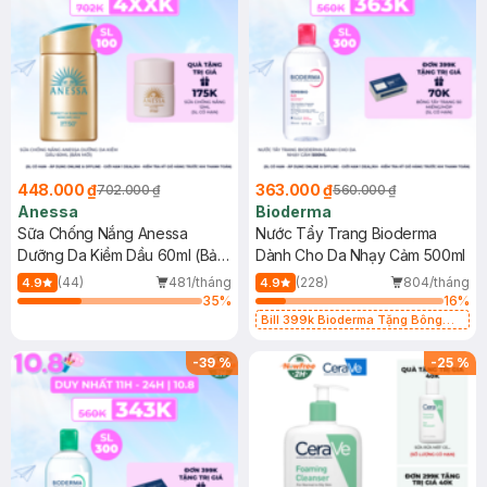
448.000 ₫
363.000 ₫
702.000 ₫
560.000 ₫
Anessa
Bioderma
Sữa Chống Nắng Anessa
Nước Tẩy Trang Bioderma
Dưỡng Da Kiềm Dầu 60ml (Bản
Dành Cho Da Nhạy Cảm 500ml
Mới)
(44)
481/tháng
(228)
804/tháng
4.9
4.9
35
%
16
%
Bill 399k Bioderma Tặng Bông
Tẩy Trang Hộp 50 Miếng (SL có
hạn)
-
39
%
-
25
%