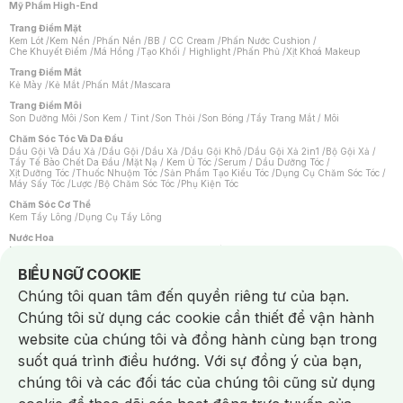
Mỹ Phẩm High-End
Trang Điểm Mặt
Kem Lót
/
Kem Nền
/
Phấn Nền
/
BB / CC Cream
/
Phấn Nước Cushion
/
Che Khuyết Điểm
/
Má Hồng
/
Tạo Khối / Highlight
/
Phấn Phủ
/
Xịt Khoá Makeup
Trang Điểm Mắt
Kẻ Mày
/
Kẻ Mắt
/
Phấn Mắt
/
Mascara
Trang Điểm Môi
Son Dưỡng Môi
/
Son Kem / Tint
/
Son Thỏi
/
Son Bóng
/
Tẩy Trang Mắt / Môi
Chăm Sóc Tóc Và Da Đầu
Dầu Gội Và Dầu Xả
/
Dầu Gội
/
Dầu Xả
/
Dầu Gội Khô
/
Dầu Gội Xả 2in1
/
Bộ Gội Xả
/
Tẩy Tế Bào Chết Da Đầu
/
Mặt Nạ / Kem Ủ Tóc
/
Serum / Dầu Dưỡng Tóc
/
Xịt Dưỡng Tóc
/
Thuốc Nhuộm Tóc
/
Sản Phẩm Tạo Kiểu Tóc
/
Dụng Cụ Chăm Sóc Tóc
/
Máy Sấy Tóc
/
Lược
/
Bộ Chăm Sóc Tóc
/
Phụ Kiện Tóc
Chăm Sóc Cơ Thể
Kem Tẩy Lông
/
Dụng Cụ Tẩy Lông
Nước Hoa
Nước Hoa Nữ
/
Nước Hoa Nam
/
Nước Hoa Cao Cấp
/
Xịt Thơm Toàn Thân
/
Nước Hoa Vùng Kín
Notice about cookies usage
BIỂU NGỮ COOKIE
Chăm Sóc Cá Nhân
Chúng tôi quan tâm đến quyền riêng tư của bạn.
Chống Muỗi
/
Khẩu Trang
/
Máy Massage
/
Mặt Nạ Xông Hơi
/
Nước Rửa Tay
/
Sản Phẩm Chăm Sóc Khác
/
Bàn Chải Đánh Răng
/
Bàn Chải Điện
/
Chúng tôi sử dụng các cookie cần thiết để vận hành
Hỗ Trợ Trắng Răng
/
Kem Đánh Răng
/
Máy Tăm Nước
/
Nước Súc Miệng
/
Tăm / Chỉ Nha Khoa
/
Xịt Thơm Miệng
/
Dung Dịch Vệ Sinh
/
Dưỡng Vùng Kín
/
website của chúng tôi và đồng hành cùng bạn trong
Khăn Ướt Vệ Sinh Vùng Kín
/
Băng Vệ Sinh
/
Tampon
/
Bọt Cạo Râu
/
Dao Cạo Râu
/
Máy Cạo Râu
suốt quá trình điều hướng. Với sự đồng ý của bạn,
Vấn Đề Về Da
chúng tôi và các đối tác của chúng tôi cũng sử dụng
Da Dầu / Lỗ Chân Lông To
/
Da Khô / Mất Nước
/
Da Lão Hóa
/
Da Mụn
/
Da Nhạy Cảm / Kích Ứng
/
Da Xỉn Màu
/
Thâm / Nám / Tàn Nhang
/