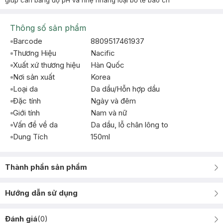
giúp cân bằng độ pH và nhẹ nhàng loại bỏ tế bào ch
Thông số sản phẩm
Barcode
8809517461937
Thương Hiệu
Nacific
Xuất xứ thương hiệu
Hàn Quốc
Nơi sản xuất
Korea
Loại da
Da dầu/Hỗn hợp dầu
Đặc tính
Ngày và đêm
Giới tính
Nam và nữ
Vấn đề về da
Da dầu, lỗ chân lông to
Dung Tích
150ml
Thành phần sản phẩm
Hướng dẫn sử dụng
Đánh giá
(
0
)