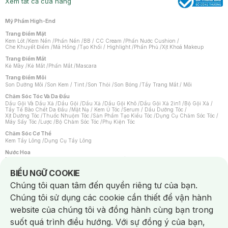
Xem tất cả cửa hàng
Mỹ Phẩm High-End
Trang Điểm Mặt
Kem Lót
/
Kem Nền
/
Phấn Nền
/
BB / CC Cream
/
Phấn Nước Cushion
/
Che Khuyết Điểm
/
Má Hồng
/
Tạo Khối / Highlight
/
Phấn Phủ
/
Xịt Khoá Makeup
Trang Điểm Mắt
Kẻ Mày
/
Kẻ Mắt
/
Phấn Mắt
/
Mascara
Trang Điểm Môi
Son Dưỡng Môi
/
Son Kem / Tint
/
Son Thỏi
/
Son Bóng
/
Tẩy Trang Mắt / Môi
Chăm Sóc Tóc Và Da Đầu
Dầu Gội Và Dầu Xả
/
Dầu Gội
/
Dầu Xả
/
Dầu Gội Khô
/
Dầu Gội Xả 2in1
/
Bộ Gội Xả
/
Tẩy Tế Bào Chết Da Đầu
/
Mặt Nạ / Kem Ủ Tóc
/
Serum / Dầu Dưỡng Tóc
/
Xịt Dưỡng Tóc
/
Thuốc Nhuộm Tóc
/
Sản Phẩm Tạo Kiểu Tóc
/
Dụng Cụ Chăm Sóc Tóc
/
Máy Sấy Tóc
/
Lược
/
Bộ Chăm Sóc Tóc
/
Phụ Kiện Tóc
Chăm Sóc Cơ Thể
Kem Tẩy Lông
/
Dụng Cụ Tẩy Lông
Nước Hoa
Nước Hoa Nữ
/
Nước Hoa Nam
/
Nước Hoa Cao Cấp
/
Xịt Thơm Toàn Thân
/
Nước Hoa Vùng Kín
Notice about cookies usage
BIỂU NGỮ COOKIE
Chăm Sóc Cá Nhân
Chúng tôi quan tâm đến quyền riêng tư của bạn.
Chống Muỗi
/
Khẩu Trang
/
Máy Massage
/
Mặt Nạ Xông Hơi
/
Nước Rửa Tay
/
Sản Phẩm Chăm Sóc Khác
/
Bàn Chải Đánh Răng
/
Bàn Chải Điện
/
Chúng tôi sử dụng các cookie cần thiết để vận hành
Hỗ Trợ Trắng Răng
/
Kem Đánh Răng
/
Máy Tăm Nước
/
Nước Súc Miệng
/
Tăm / Chỉ Nha Khoa
/
Xịt Thơm Miệng
/
Dung Dịch Vệ Sinh
/
Dưỡng Vùng Kín
/
website của chúng tôi và đồng hành cùng bạn trong
Khăn Ướt Vệ Sinh Vùng Kín
/
Băng Vệ Sinh
/
Tampon
/
Bọt Cạo Râu
/
Dao Cạo Râu
/
Máy Cạo Râu
suốt quá trình điều hướng. Với sự đồng ý của bạn,
Vấn Đề Về Da