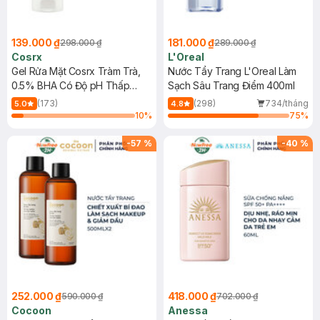
139.000 ₫
181.000 ₫
298.000 ₫
289.000 ₫
Cosrx
L'Oreal
Gel Rửa Mặt Cosrx Tràm Trà,
Nước Tẩy Trang L'Oreal Làm
0.5% BHA Có Độ pH Thấp
Sạch Sâu Trang Điểm 400ml
150ml
(173)
(298)
734/tháng
5.0
4.8
10
%
75
%
-
57
%
-
40
%
252.000 ₫
418.000 ₫
590.000 ₫
702.000 ₫
Cocoon
Anessa