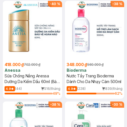
SPF 50+ 20ml (SL Có Hạn)
(SL có hạn)
-
40
%
-
38
%
418.000 ₫
348.000 ₫
702.000 ₫
560.000 ₫
Anessa
Bioderma
Sữa Chống Nắng Anessa
Nước Tẩy Trang Bioderma
Dưỡng Da Kiềm Dầu 60ml (Bản
Dành Cho Da Nhạy Cảm 500ml
Mới)
(44)
516/tháng
(228)
839/tháng
4.9
4.9
49
%
62
%
-
38
%
-
30
%