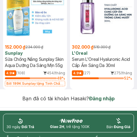
152.000 ₫
302.000 ₫
234.000 ₫
519.000 ₫
Sunplay
L'Oreal
Sữa Chống Nắng Sunplay Skin
Serum L'Oreal Hyaluronic Acid
Aqua Dưỡng Da Sáng Mịn 55g
Cấp Ẩm Sáng Da 30ml
(108)
454/tháng
(27)
275/tháng
4.9
4.9
48
%
52
%
Bill 199K Sunplay tặng Tinh Chất
Chống Nắng 7g trị giá 30K (SL có
hạn)
Bạn đã có tài khoản Hasaki?
Đăng nhập
return
nowfree
price