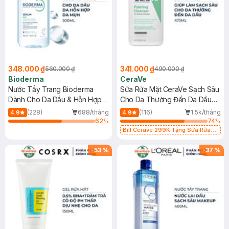
348.000 ₫
341.000 ₫
560.000 ₫
490.000 ₫
Bioderma
CeraVe
Nước Tẩy Trang Bioderma
Sữa Rửa Mặt CeraVe Sạch Sâu
Dành Cho Da Dầu & Hỗn Hợp
Cho Da Thường Đến Da Dầu
500ml
473ml
(228)
688/tháng
(116)
1.5k/tháng
4.9
4.9
62
%
74
%
Bill Cerave 299K Tặng Sữa Rửa
Mặt Cerave 30ml (SL có hạn)
-
53
%
-
37
%