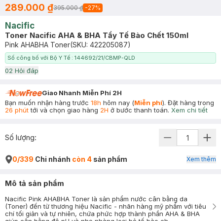
289.000 ₫
395.000 ₫
-
27
%
Nacific
Toner Nacific AHA & BHA Tẩy Tế Bào Chết 150ml
Pink AHABHA Toner
(SKU:
422205087
)
Số công bố với Bộ Y Tế : 144692/21/CBMP-QLD
0
2
Hỏi đáp
Giao Nhanh Miễn Phí 2H
Bạn muốn nhận hàng trước
18h
hôm nay (
Miễn phí
). Đặt hàng trong
26 phút
tới và chọn giao hàng
2H
ở bước thanh toán.
Xem chi tiết
Số lượng:
0/339
Chi nhánh
còn 4
sản phẩm
Xem thêm
Mô tả sản phẩm
Nacific Pink AHABHA Toner là sản phẩm nước cân bằng da
(Toner) đến từ thương hiệu Nacific - nhãn hàng mỹ phẩm với tiêu
chí tối giản và tự nhiên, chứa phức hợp thành phần AHA & BHA