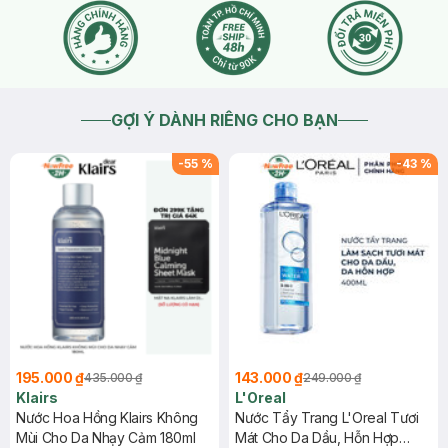
GỢI Ý DÀNH RIÊNG CHO BẠN
-
55
%
-
43
%
195.000 ₫
143.000 ₫
435.000 ₫
249.000 ₫
Klairs
L'Oreal
Nước Hoa Hồng Klairs Không
Nước Tẩy Trang L'Oreal Tươi
Mùi Cho Da Nhạy Cảm 180ml
Mát Cho Da Dầu, Hỗn Hợp