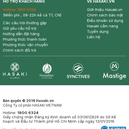
HỖ TRỢ KHÁCH HÀNG
VỀ HASAKI.VN
Hotline:
1800 6324
Giới thiệu Hasaki.vn
(Miễn phí , 08-22h kể cả T7, CN)
Chính sách bảo mật
Điều khoản sử dụng
Các câu hỏi thường gặp
Hasaki cẩm nang
Gửi yêu cầu hỗ trợ
Tuyển dụng
Hướng dẫn đặt hàng
Liên hệ
Phương thức thanh toán
Phương thức vận chuyển
Chính sách đổi trả
Synctives
Clinic
Dermahair
Mastige
Bản quyền © 2016 Hasaki.vn
Công Ty cổ phần HASAKI VIETNAM
Hotline:
1800 6324
Giấy chứng nhận Đăng ký Kinh doanh số 0313612829 do Sở Kế
hoạch và Đầu tư Thành phố Hồ Chí Minh cấp ngày 13/01/2016