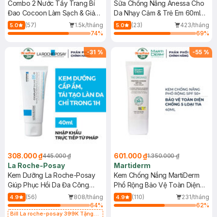
Combo 2 Nước Tẩy Trang Bí
Sữa Chống Nắng Anessa Cho
Đao Cocoon Làm Sạch & Giảm
Da Nhạy Cảm & Trẻ Em 60ml
Dầu 500ml
(Mới)
(57)
1.5k/tháng
(23)
423/tháng
5.0
5.0
74
%
69
%
-
31
%
-
55
%
308.000 ₫
601.000 ₫
445.000 ₫
1.350.000 ₫
La Roche-Posay
Martiderm
Kem Dưỡng La Roche-Posay
Kem Chống Nắng MartiDerm
Giúp Phục Hồi Da Đa Công
Phổ Rộng Bảo Vệ Toàn Diện
Dụng 40ml
40ml
(56)
808/tháng
(110)
231/tháng
4.9
4.9
64
%
62
%
Bill La roche-posay 399K Tặng