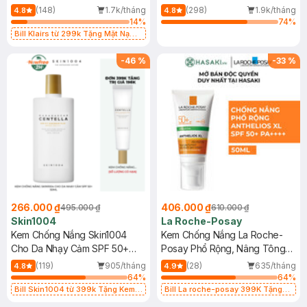
400ml
(148)
1.7k/tháng
(298)
1.9k/tháng
4.8
4.8
14
%
74
%
Bill Klairs từ 299k Tặng Mặt Nạ
Làm Dịu Da & Kiểm Soát Dầu Nhờn
25ml (SL Có Hạn)
-
46
%
-
33
%
266.000 ₫
406.000 ₫
495.000 ₫
610.000 ₫
Skin1004
La Roche-Posay
Kem Chống Nắng Skin1004
Kem Chống Nắng La Roche-
Cho Da Nhạy Cảm SPF 50+
Posay Phổ Rộng, Nâng Tông
50ml
Kiềm Dầu 50ml
(119)
905/tháng
(28)
635/tháng
4.8
4.9
64
%
64
%
Bill Skin1004 từ 399k Tặng Kem
Bill La roche-posay 399K Tặng
Chống Nắng Cho Da Nhạy Cảm
Gel rửa mặt da dầu nhạy cảm 50ml