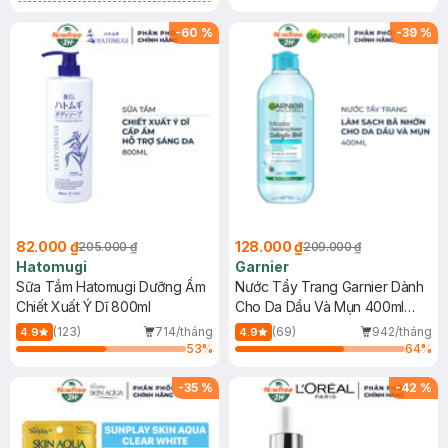
Gel rửa mặt da dầu nhạy cảm 50ml
(SL có hạn)
-
60
%
-
39
%
82.000 ₫
128.000 ₫
205.000 ₫
209.000 ₫
Hatomugi
Garnier
Sữa Tắm Hatomugi Dưỡng Ẩm
Nước Tẩy Trang Garnier Dành
Chiết Xuất Ý Dĩ 800ml
Cho Da Dầu Và Mụn 400ml
(Mới)
(123)
714/tháng
(69)
942/tháng
4.9
4.9
53
%
64
%
-
35
%
-
42
%