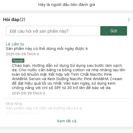
Hãy là người đầu tiên đánh giá
Hỏi đáp
(
2
)
Gửi
Lê cẩm tú
Sản phầm này có thể dùng mỗi ngày được k
2021-09-29
Thích
0
Hasaki
Chào bạn, Hướng dẫn sử dụng Sử dụng sau bước làm sạch
da. Cho nước cân bằng ra bông cotton và nhẹ nhàng lau lên
toàn bộ khuôn mặt. Kết hợp với Tinh Chất Nacific Pink
AHABHA Serum và Kem Dưỡng Nacific Pink AHABHA Cream
để đạt hiệu quả tối ưu nhất. Vào ban ngày, sử dụng kem
chống nắng với chỉ số SPF từ 30 trở lên để bảo vệ da.
2021-09-29
Thích
0
Nhã Nhã
Sản phẩm này có cồn và hương liệu ko ạ
2021-08-26
Thích
0
Hasaki
Xem tất cả
Chào bạn, ko bạn nhé
2021-08-26
Thích
0