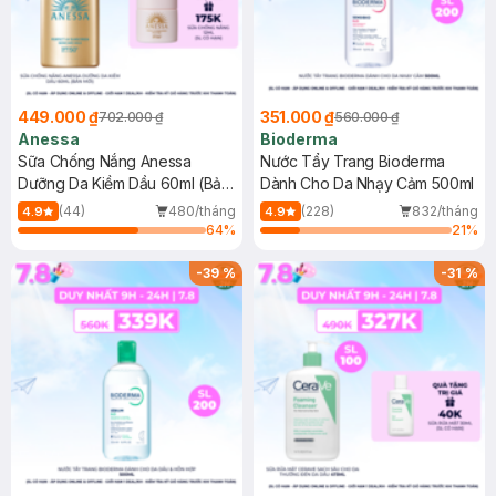
449.000 ₫
351.000 ₫
702.000 ₫
560.000 ₫
Anessa
Bioderma
Sữa Chống Nắng Anessa
Nước Tẩy Trang Bioderma
Dưỡng Da Kiềm Dầu 60ml (Bản
Dành Cho Da Nhạy Cảm 500ml
Mới)
(44)
480/tháng
(228)
832/tháng
4.9
4.9
64
%
21
%
-
39
%
-
31
%