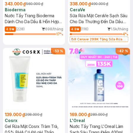
343.000 ₫
338.000 ₫
560.000 ₫
490.000 ₫
Bioderma
CeraVe
Nước Tẩy Trang Bioderma
Sữa Rửa Mặt CeraVe Sạch Sâu
Dành Cho Da Dầu & Hỗn Hợp
Cho Da Thường Đến Da Dầu
500ml
473ml
(228)
698/tháng
(116)
1.5k/tháng
4.9
4.9
17
%
4
%
Bill Cerave 299K Tặng Sữa Rửa
Mặt Cerave 30ml (SL có hạn)
-
53
%
-
42
%
139.000 ₫
169.000 ₫
298.000 ₫
289.000 ₫
Cosrx
L'Oreal
Gel Rửa Mặt Cosrx Tràm Trà,
Nước Tẩy Trang L'Oreal Làm
0.5% BHA Có Độ pH Thấp
Sạch Sâu Trang Điểm 400ml