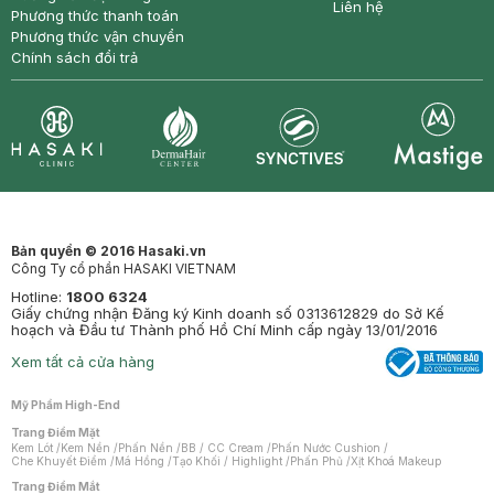
Liên hệ
Phương thức thanh toán
Phương thức vận chuyển
Chính sách đổi trả
Synctives
Clinic
Dermahair
Mastige
Bản quyền © 2016 Hasaki.vn
Công Ty cổ phần HASAKI VIETNAM
Hotline:
1800 6324
Giấy chứng nhận Đăng ký Kinh doanh số 0313612829 do Sở Kế
hoạch và Đầu tư Thành phố Hồ Chí Minh cấp ngày 13/01/2016
Xem tất cả cửa hàng
Mỹ Phẩm High-End
Trang Điểm Mặt
Kem Lót
/
Kem Nền
/
Phấn Nền
/
BB / CC Cream
/
Phấn Nước Cushion
/
Che Khuyết Điểm
/
Má Hồng
/
Tạo Khối / Highlight
/
Phấn Phủ
/
Xịt Khoá Makeup
Trang Điểm Mắt