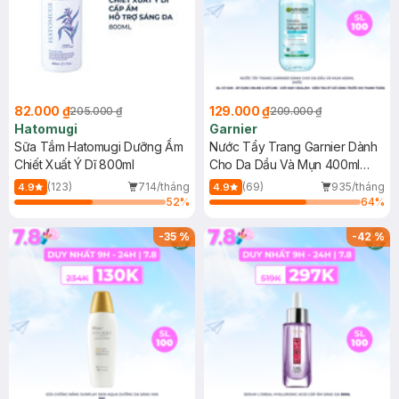
82.000 ₫
129.000 ₫
205.000 ₫
209.000 ₫
Hatomugi
Garnier
Sữa Tắm Hatomugi Dưỡng Ẩm
Nước Tẩy Trang Garnier Dành
Chiết Xuất Ý Dĩ 800ml
Cho Da Dầu Và Mụn 400ml
(Mới)
(123)
714/tháng
(69)
935/tháng
4.9
4.9
52
%
64
%
-
35
%
-
42
%