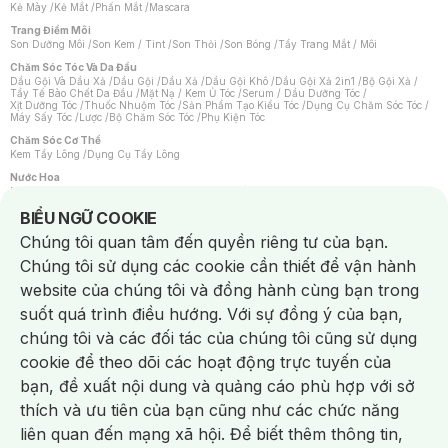
Kẻ Mày
/
Kẻ Mắt
/
Phấn Mắt
/
Mascara
Trang Điểm Môi
Son Dưỡng Môi
/
Son Kem / Tint
/
Son Thỏi
/
Son Bóng
/
Tẩy Trang Mắt / Môi
Chăm Sóc Tóc Và Da Đầu
Dầu Gội Và Dầu Xả
/
Dầu Gội
/
Dầu Xả
/
Dầu Gội Khô
/
Dầu Gội Xả 2in1
/
Bộ Gội Xả
/
Tẩy Tế Bào Chết Da Đầu
/
Mặt Nạ / Kem Ủ Tóc
/
Serum / Dầu Dưỡng Tóc
/
Xịt Dưỡng Tóc
/
Thuốc Nhuộm Tóc
/
Sản Phẩm Tạo Kiểu Tóc
/
Dụng Cụ Chăm Sóc Tóc
/
Máy Sấy Tóc
/
Lược
/
Bộ Chăm Sóc Tóc
/
Phụ Kiện Tóc
Chăm Sóc Cơ Thể
Kem Tẩy Lông
/
Dụng Cụ Tẩy Lông
Nước Hoa
Nước Hoa Nữ
/
Nước Hoa Nam
/
Nước Hoa Cao Cấp
/
Xịt Thơm Toàn Thân
/
Nước Hoa Vùng Kín
Notice about cookies usage
BIỂU NGỮ COOKIE
Chăm Sóc Cá Nhân
Chúng tôi quan tâm đến quyền riêng tư của bạn.
Chống Muỗi
/
Khẩu Trang
/
Máy Massage
/
Mặt Nạ Xông Hơi
/
Nước Rửa Tay
/
Sản Phẩm Chăm Sóc Khác
/
Bàn Chải Đánh Răng
/
Bàn Chải Điện
/
Chúng tôi sử dụng các cookie cần thiết để vận hành
Hỗ Trợ Trắng Răng
/
Kem Đánh Răng
/
Máy Tăm Nước
/
Nước Súc Miệng
/
Tăm / Chỉ Nha Khoa
/
Xịt Thơm Miệng
/
Dung Dịch Vệ Sinh
/
Dưỡng Vùng Kín
/
website của chúng tôi và đồng hành cùng bạn trong
Khăn Ướt Vệ Sinh Vùng Kín
/
Băng Vệ Sinh
/
Tampon
/
Bọt Cạo Râu
/
Dao Cạo Râu
/
Máy Cạo Râu
suốt quá trình điều hướng. Với sự đồng ý của bạn,
Vấn Đề Về Da
chúng tôi và các đối tác của chúng tôi cũng sử dụng
Da Dầu / Lỗ Chân Lông To
/
Da Khô / Mất Nước
/
Da Lão Hóa
/
Da Mụn
/
Da Nhạy Cảm / Kích Ứng
/
Da Xỉn Màu
/
Thâm / Nám / Tàn Nhang
/
cookie để theo dõi các hoạt động trực tuyến của
Quầng Thâm & Bọng Mắt
/
Sẹo
/
Viêm Da Cơ Địa
bạn, đề xuất nội dung và quảng cáo phù hợp với sở
Dụng Cụ / Phụ Kiện Chăm Sóc Da
Chat i
Bông Tẩy Trang
/
Khăn Lau Mặt Khô
/
Dụng Cụ / Máy Rửa Mặt
/
Máy Chăm Sóc Da
/
thích và ưu tiên của bạn cũng như các chức năng
Dụng Cụ Chăm Sóc Khác
liên quan đến mạng xã hội. Để biết thêm thông tin,