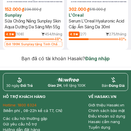
152.000 ₫
302.000 ₫
234.000 ₫
519.000 ₫
Sunplay
L'Oreal
Sữa Chống Nắng Sunplay Skin
Serum L'Oreal Hyaluronic Acid
Aqua Dưỡng Da Sáng Mịn 55g
Cấp Ẩm Sáng Da 30ml
(108)
454/tháng
(27)
275/tháng
4.9
4.9
48
%
40
%
Bill 199K Sunplay tặng Tinh Chất
Chống Nắng 7g trị giá 30K (SL có
hạn)
Bạn đã có tài khoản Hasaki?
Đăng nhập
return
nowfree
price
HỖ TRỢ KHÁCH HÀNG
VỀ HASAKI.VN
Hotline:
1800 6324
Giới thiệu Hasaki.vn
(Miễn phí , 08-22h kể cả T7, CN)
Chính sách bảo mật
Điều khoản sử dụng
Các câu hỏi thường gặp
Hasaki cẩm nang
Gửi yêu cầu hỗ trợ
Tuyển dụng
Hướng dẫn đặt hàng