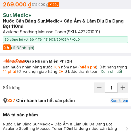
269.000 ₫
315.000 ₫
-
15
%
Sur.Medic+
Nước Cân Bằng Sur.Medic+ Cấp Ẩm & Làm Dịu Da Dạng
Bọt 110ml
Azulene Soothing Mousse Toner
(SKU:
422201091
)
Số công bố với Bộ Y Tế : 131903/20/CBMP-QLD
5
(
11
Đánh giá)
Start Icon
Giao Nhanh Miễn Phí 2H
Bạn muốn nhận hàng trước
16h
hôm nay (
Miễn phí
). Đặt hàng trong
14 phút
tới và chọn giao hàng
2H
ở bước thanh toán.
Xem chi tiết
Số lượng:
337
Chi nhánh tạm hết sản phẩm
Xem thêm
Mô tả sản phẩm
Nước Cân Bằng Sur.Medic+ Cấp Ẩm & Làm Dịu Da Dạng Bọt
Azulene Soothing Mousse Toner 110ml là dòng nước cân bằng