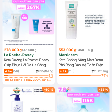
278.000 ₫
553.000 ₫
445.000 ₫
1.350.000 ₫
La Roche-Posay
Martiderm
Kem Dưỡng La Roche-Posay
Kem Chống Nắng MartiDerm
Giúp Phục Hồi Da Đa Công
Phổ Rộng Bảo Vệ Toàn Diện
Dụng 40ml
40ml
(56)
895/tháng
(110)
251/tháng
4.9
4.9
9
%
75
%
Bill La roche-posay 399K Tặng
Gel rửa mặt da dầu nhạy cảm 50ml
(SL có hạn)
-
60
%
-
38
%