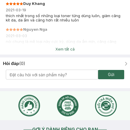
Duy Khang
2021-03-19
thích nhất trong số những loại toner từng dùng luôn, giảm căng
kít da, da ẩm và căng hơn rất nhiều luôn
Nguyen Nga
2021-03-03
nói chung là mê loại này cực kỳ, dùng da ẩm mịn, căng căng
bóng bóng, thích lắm luôn
Xem tất cả
Hỏi đáp
(
0
)
Gửi
GỢI Ý DÀNH RIÊNG CHO BẠN