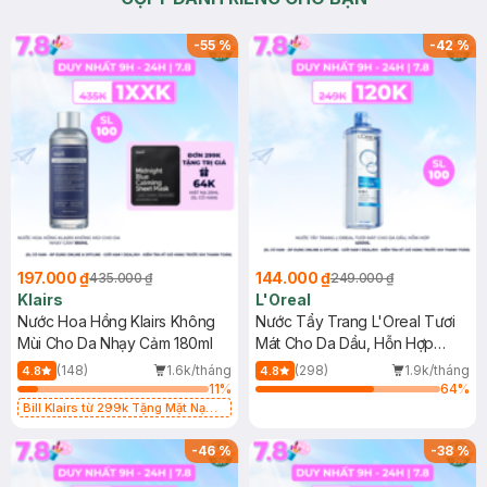
-
55
%
-
42
%
197.000 ₫
144.000 ₫
435.000 ₫
249.000 ₫
Klairs
L'Oreal
Nước Hoa Hồng Klairs Không
Nước Tẩy Trang L'Oreal Tươi
Mùi Cho Da Nhạy Cảm 180ml
Mát Cho Da Dầu, Hỗn Hợp
400ml
(148)
1.6k/tháng
(298)
1.9k/tháng
4.8
4.8
11
%
64
%
Bill Klairs từ 299k Tặng Mặt Nạ
Làm Dịu Da & Kiểm Soát Dầu Nhờn
25ml (SL Có Hạn)
-
46
%
-
38
%