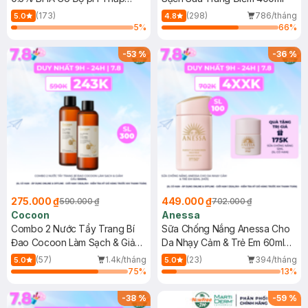
150ml
(173)
(298)
786/tháng
5.0
4.8
5
%
66
%
-
53
%
-
36
%
275.000 ₫
449.000 ₫
590.000 ₫
702.000 ₫
Cocoon
Anessa
Combo 2 Nước Tẩy Trang Bí
Sữa Chống Nắng Anessa Cho
Đao Cocoon Làm Sạch & Giảm
Da Nhạy Cảm & Trẻ Em 60ml
Dầu 500ml
(Mới)
(57)
1.4k/tháng
(23)
394/tháng
5.0
5.0
75
%
13
%
-
38
%
-
59
%