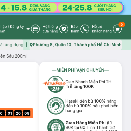
0
nhập
/
Đăng ký
Hệ thống
Bảo
Hỗ trợ
User Icon
Store Icon
Warranty Icon
Phone Icon
Cart I
oản
cửa hàng
hành
khách hàng
ải ứng dụng
Phường 8, Quận 10, Thành phố Hồ Chí Minh
Map icon
ên Sâu 200ml
MIỄN PHÍ VẬN CHUYỂN
Giao Nhanh Miễn Phí 2H.
Trễ tặng 100K
Hasaki đền bù
100%
hãng
đền bù
100%
nếu phát hiện
hàng giả
:
:
:
0
01
20
07
Giao Hàng Miễn Phí
(từ
90K tại 60 Tỉnh Thành trừ