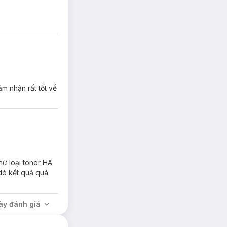
m nhận rất tốt về
hử loại toner HA
dè kết quả quá
ày đánh giá