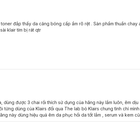
g toner đắp thấy da căng bóng cấp ẩm rõ rệt . Sản phẩm thuần chay 
i klair tím bị rát qtr
, dùng được 3 chai rồi thích sử dụng của hãng này lắm luôn, êm dịu 
i từng dùng của Klairs đổi qua The lab bỏ Klairs chung tình chỉ mình
ãng này dùng hiệu quả êm da phục hồi da tốt lắm , serum và kem c