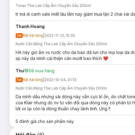
Toner The Lab Cấp Ẩm Chuyên Sâu 200ml
tr má ơi canh sale miết lâu lắm nay giảm mua tận 2 chai xài 
Thanh Hoang
|
5
Rất hài lòng
2022-11-13, 15:30
Nước Cân Bằng The Lab Cấp Ẩm Chuyên Sâu 200ml
HA này giữ ẩm vs nước cho da bao đã lun cho mọi loại da đ
sp này da mình cải thiện căn mướt bao thích ❤️
Thư
Đã mua hàng
|
5
Rất hài lòng
2022-10-04, 01:13
Nước Cân Bằng The Lab Cấp Ẩm Chuyên Sâu 200ml
Da mình dầu nhưng sài dòng này vẫn cực kì ổn, do chất toner
của Klair nhưng dc nv tư vấn đổi qua dòng này có phân tử 
tốt vs lại còn là dòng thuần chay lành tính. Ưng !!
5
đánh giá cho sản phẩm này
Hỏi đáp
(6)