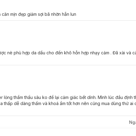
da căn mịn đẹp giảm sợi bã nhờn hẵn lun
ược nè phù hợp da dầu cho đến khô hỗn hợp nhạy cảm . Đã xài và cả
 lỏng thẩm thấu sâu ko để lại cảm giác bết dính. Mình lúc đầu định t
Ha thấp dễ dàng thấm và khoá ẩm tốt hơn nên cũng mua dùng thử ai 
Ng