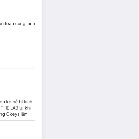
an toàn cũng lành
da ko hề bị kích
 THE LAB từ khi
ũng Okeys lắm