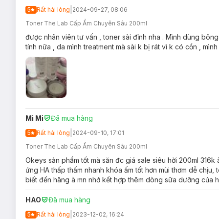
|
5
Rất hài lòng
2024-09-27, 08:06
Toner The Lab Cấp Ẩm Chuyên Sâu 200ml
được nhân viên tư vấn , toner sài đỉnh nha . Mình dùng bôn
tính nữa , da mình treatment mà sài k bị rát vì k có cồn , mình sà
Mi Mi
Đã mua hàng
|
5
Rất hài lòng
2024-09-10, 17:01
Toner The Lab Cấp Ẩm Chuyên Sâu 200ml
Okeys sản phẩm tốt mà săn đc giá sale siêu hời 200ml 316k à
ứng HA thấp thấm nhanh khóa ấm tốt hơn mùi thơm dễ chịu, tô
biết đến hãng à mn nhớ kết hợp thêm dòng sữa dưỡng của h
HAO
Đã mua hàng
|
5
Rất hài lòng
2023-12-02, 16:24