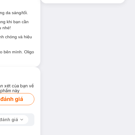
ng da sáng/tối.
ùng khi bạn cần
u nhé!
nh chóng và hiệu
 da được cấp nước
eo bên mình. Oligo
 lớp màng chắn
; KHÔNG chứa
ận xét của bạn về
 phẩm này
 đánh giá
đánh giá