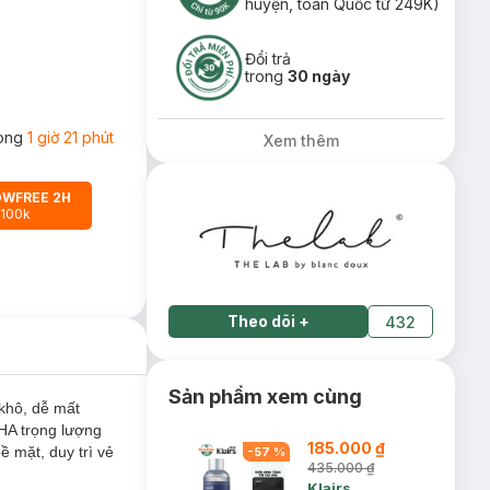
huyện, toàn Quốc từ 249K)
Đổi trả
trong
30 ngày
rong
1 giờ 21 phút
Xem thêm
OWFREE 2H
 100k
Theo dõi
+
432
Sản phẩm xem cùng
khô, dễ mất
HA trọng lượng
185.000 ₫
 mặt, duy trì vẻ
-
57
%
435.000 ₫
Klairs