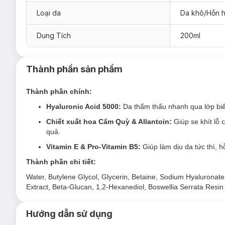
Loại da
Da khô/Hỗn 
Dung Tích
200ml
Thành phần sản phẩm
Thành phần chính:
Hyaluronic Acid 5000:
Da thẩm thấu nhanh qua lớp biểu
Chiết xuất hoa Cẩm Quỳ & Allantoin:
Giúp se khít lỗ 
quả.
Vitamin E & Pro-Vitamin B5:
Giúp làm dịu da tức thì, 
Thành phần chi tiết:
Water, Butylene Glycol, Glycerin, Betaine, Sodium Hyaluronat
Extract, Beta-Glucan, 1,2-Hexanediol, Boswellia Serrata Resin 
Toner The Lab Cấp Ẩm Chuyên Sâu phù hợp vớ
Hướng dẫn sử dụng
Sản phẩm phù hợp cho mọi loại da, đặc biệt là da khô,