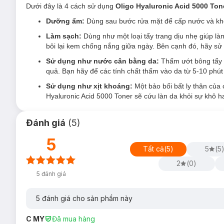
Đối tượng sử dụng Toner The Lab Cấp Ẩm Ch
Dưới đây là 4 cách sử dụng
Oligo Hyaluronic Acid 5000 Ton
Dưỡng ẩm:
Dùng sau bước rửa mặt để cấp nước và khóa
Da
thiếu ẩm / thiếu nước
, dễ bị tình trạng khô căng, t
Làm sạch:
Dùng như một loại tẩy trang dịu nhẹ giúp là
Da nhạy cảm, yếu, dễ kích ứng.
bôi lại kem chống nắng giữa ngày. Bên cạnh đó, hãy s
Ưu thế nổi bật của Toner The Lab Cấp Ẩm Ch
Sử dụng như nước cân bằng da:
Thấm ướt bông tẩy 
Công thức chứa phân tử
Oligo Hyaluronic Acid
trọng l
quả. Bạn hãy để các tính chất thấm vào da từ 5-10 phút
ngay tức thì, tăng hiệu quả hấp thụ tinh chất dưỡng da 
Sử dụng như xịt khoáng:
Một bảo bối bất ly thân của
Độ pH=5.3
giúp cân bằng lại pH trên da sau bước rửa mặ
Hyaluronic Acid 5000 Toner sẽ cứu làn da khỏi sự khô h
bảo vệ da khỏi tác động của môi trường bên ngoài
Bảng thành phần tối giản và thuần chay: KHÔNG chứa cá
Đánh giá
(
5
)
thành phần có nguồn gốc động vật và KHÔNG thử nghiệ
5
Tất cả
(
5
)
5
(
5
2
(
0
)
5
đánh giá
5
đánh giá cho sản phẩm này
C MY
Đã mua hàng