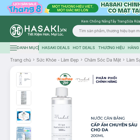
Kem Chống Nắng
Tẩy Trang
Sữa Rửa
Logo
DANH MỤC
HASAKI DEALS
HOT DEALS
THƯƠNG HIỆU
HÀNG 
Hamburger icon
Trang chủ
Sức Khỏe - Làm Đẹp
Chăm Sóc Da Mặt
Làm S