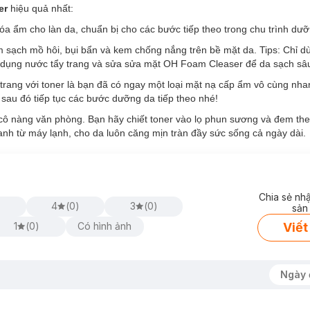
uyên Sâu:
er
hiệu quả nhất:
 ẩm cho làn da, chuẩn bị cho các bước tiếp theo trong chu trình dưỡ
hô ráp, bong tróc.
m sạch mồ hôi, bụi bẩn và kem chống nắng trên bề mặt da. Tips: Chỉ d
ử dụng nước tẩy trang và sửa sửa mặt OH Foam Cleaser để da sạch sâ
uyên Sâu:
trang với toner là bạn đã có ngay một loại mặt nạ cấp ẩm vô cùng nha
ượng thấp giúp cấp ẩm sâu và tạo lớp màn khóa ẩm vượt trội giúp làn
 sau đó tiếp tục các bước dưỡng da tiếp theo nhé!
ở các bước kế tiếp.
 cô nàng văn phòng. Bạn hãy chiết toner vào lọ phun sương và đem th
t. Đây cũng là mức pH lý tưởng cho hệ vi sinh vật có lợi trên da, tạo
anh từ máy lạnh, cho da luôn căng mịn tràn đầy sức sống cả ngày dài.
c chất nghi ngờ có hại cho làn da (cồn, hương liệu, dầu khoáng,...)
m trên động vật.
Chia sẻ nh
)
4
(
0
)
3
(
0
)
sản
Viết
1
(
0
)
Có hình ảnh
Ngày 