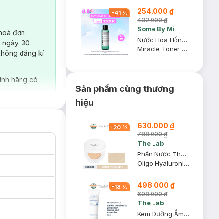
Tặng Mặt Nạ Làm
254.000 ₫
Dịu Da & Kiểm
-
41
%
Soát Dầu Nhờn
432.000 ₫
25ml (SL Có Hạn)
Some By Mi
 hoá đơn
Nước Hoa Hồng Some By Mi AHA-BHA-PHA Cho Da Mụn 150ml
 ngày. 30
Miracle Toner AHA-BHA-PHA 30 Days
không đăng kí
ính hãng có
Sản phẩm cùng thương
hiệu
630.000 ₫
-
20
%
788.000 ₫
The Lab
Phấn Nước The Lab Dưỡng Ẩm Màu 02 Beige - Hồng Tự Nhiên 12g
Oligo Hyaluronic Acid Healthy Cream Cushion
498.000 ₫
-
18
%
608.000 ₫
The Lab
Kem Dưỡng Ẩm The Lab Dành Cho Da Khô & Nhạy Cảm 50ml