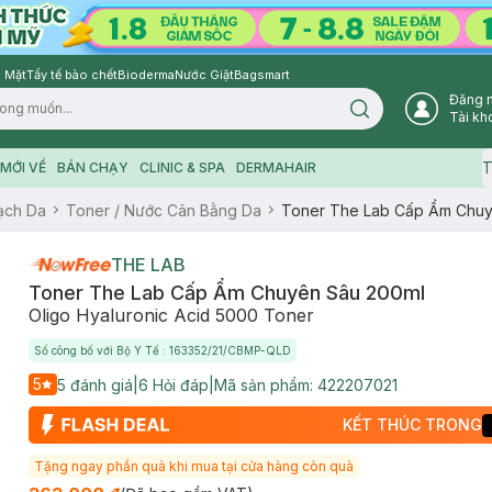
 Mặt
Tẩy tế bào chết
Bioderma
Nước Giặt
Bagsmart
Đăng 
Search icon
Tài kh
T
MỚI VỀ
BÁN CHẠY
CLINIC & SPA
DERMAHAIR
ạch Da
Toner / Nước Cân Bằng Da
Toner The Lab Cấp Ẩm Chuy
THE LAB
Toner The Lab Cấp Ẩm Chuyên Sâu 200ml
Oligo Hyaluronic Acid 5000 Toner
Số công bố với Bộ Y Tế : 163352/21/CBMP-QLD
5
5
đánh giá
|
6
Hỏi đáp
|
Mã sản phẩm:
422207021
KẾT THÚC TRONG
Tặng ngay phần quà khi mua tại cửa hàng còn quà