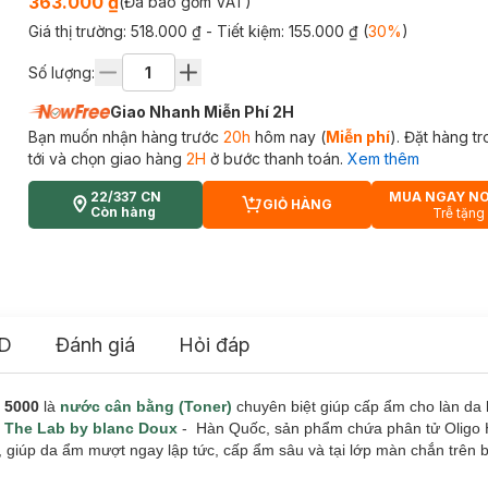
363.000 ₫
(Đã bao gồm VAT)
Giá thị trường:
518.000 ₫
- Tiết kiệm:
155.000 ₫
(
30
%
)
Số lượng:
Giao Nhanh Miễn Phí 2H
Bạn muốn nhận hàng trước
20h
hôm nay (
Miễn phí
). Đặt hàng t
tới và chọn giao hàng
2H
ở bước thanh toán.
Xem thêm
22/337 CN
MUA NGAY N
GIỎ HÀNG
CART PLUS ICON
Còn hàng
Trễ tặng
D
Đánh giá
Hỏi đáp
d 5000
là
nước cân bằng (Toner)
chuyên biệt giúp cấp ẩm cho làn da 
a
The Lab by blanc Doux
- Hàn Quốc, sản phẩm chứa phân tử Oligo 
 giúp da ẩm mượt ngay lập tức, cấp ẩm sâu và tại lớp màn chắn trên bề