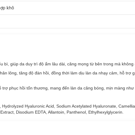
hợp khô
 bì, giúp da duy trì độ ẩm lâu dài, căng mọng từ bên trong mà không 
chân lông, tăng độ đàn hồi, đồng thời làm dịu làn da nhạy cảm, hỗ trợ 
hỗ trợ phục hồi tổn thương, mang đến làn da căng bóng, mịn màng như 
e, Hydrolyzed Hyaluronic Acid, Sodium Acetylated Hyaluronate, Camelli
Extract, Disodium EDTA, Allantoin, Panthenol, Ethylhexylglycerin.
i loại da nào?
 da nhạy cảm.