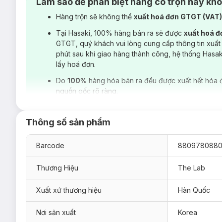
Làm sao để phân biệt hàng có trộn hay kh
Hàng trộn sẽ không thể
xuất hoá đơn GTGT (VAT
Tại Hasaki, 100% hàng bán ra sẽ được
xuất hoá 
GTGT, quý khách vui lòng cung cấp thông tin xuất
phút sau khi giao hàng thành công, hệ thống Hasa
lấy hoá đơn.
Do
100%
hàng hóa bán ra đều được xuất hết hóa 
nguồn gốc rõ ràng.
Thông số sản phẩm
Barcode
880978088
Thương Hiệu
The Lab
Xuất xứ thương hiệu
Hàn Quốc
Nơi sản xuất
Korea