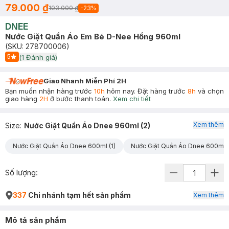
79.000 ₫
103.000 ₫
-
23
%
DNEE
Nước Giặt Quần Áo Em Bé D-Nee Hồng 960ml
(SKU:
278700006
)
5
(
1
Đánh giá)
Start Icon
Giao Nhanh Miễn Phí 2H
Bạn muốn nhận hàng trước
10h
hôm nay. Đặt hàng trước
8h
và chọn
giao hàng
2H
ở bước thanh toán.
Xem chi tiết
Xem thêm
Size
:
Nước Giặt Quần Áo Dnee 960ml (2)
Nước Giặt Quần Áo Dnee 600ml (1)
Nước Giặt Quần Áo Dnee 600ml (
Số lượng:
337
Chi nhánh tạm hết sản phẩm
Xem thêm
Mô tả sản phẩm