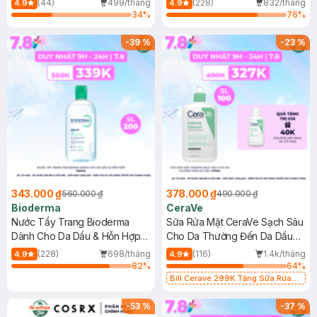
(44)
499/tháng
(228)
832/tháng
4.9
4.9
34
%
76
%
-
39
%
-
23
%
343.000 ₫
378.000 ₫
560.000 ₫
490.000 ₫
Bioderma
CeraVe
Nước Tẩy Trang Bioderma
Sữa Rửa Mặt CeraVe Sạch Sâu
Dành Cho Da Dầu & Hỗn Hợp
Cho Da Thường Đến Da Dầu
500ml
473ml
(228)
698/tháng
(116)
1.4k/tháng
4.9
4.9
82
%
64
%
Bill Cerave 299K Tặng Sữa Rửa
Mặt Cerave 30ml (SL có hạn)
-
53
%
-
37
%