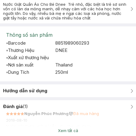
Nước Giặt Quần Áo Cho Bé Dnee Trẻ nhỏ, đặc biệt là trẻ sơ sinh
vốn có làn da mỏng manh, dễ nhạy cảm với các hóa học hơn
người lớn. Do vậy, nhiều bà mẹ e ngại các loại xà phòng, nước
giặt tẩy hoặc nước xả vải chứa nhiều hóa chất
Thông số sản phẩm
Barcode
8851989060293
Thương Hiệu
DNEE
Xuất xứ thương hiệu
Nơi sản xuất
Thailand
Dung Tích
250ml
Hướng dẫn sử dụng
Đánh giá
(
1
)
Nguyễn Phúc Phương
Đã mua hàng
2019-08-10
Nước giặt thơm, giữ mùi ổn, dịu nhẹ với da tay.
Xem tất cả