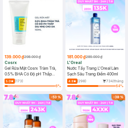
139.000 ₫
181.000 ₫
298.000 ₫
289.000 ₫
Cosrx
L'Oreal
Gel Rửa Mặt Cosrx Tràm Trà,
Nước Tẩy Trang L'Oreal Làm
0.5% BHA Có Độ pH Thấp
Sạch Sâu Trang Điểm 400ml
150ml
(173)
(298)
734/tháng
5.0
4.8
6
%
64
%
-
53
%
-
38
%