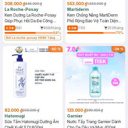
308.000 ₫
553.000 ₫
445.000 ₫
1.350.000 ₫
La Roche-Posay
Martiderm
Kem Dưỡng La Roche-Posay
Kem Chống Nắng MartiDerm
Giúp Phục Hồi Da Đa Công
Phổ Rộng Bảo Vệ Toàn Diện
Dụng 40ml
40ml
(56)
808/tháng
(110)
251/tháng
4.9
4.9
64
%
75
%
Bill La roche-posay 399K Tặng
Gel rửa mặt da dầu nhạy cảm 50ml
(SL có hạn)
-
60
%
-
36
%
82.000 ₫
133.000 ₫
205.000 ₫
209.000 ₫
Hatomugi
Garnier
Sữa Tắm Hatomugi Dưỡng Ẩm
Nước Tẩy Trang Garnier Dành
Chiết Xuất Ý Dĩ 800ml
Cho Da Dầu Và Mụn 400ml