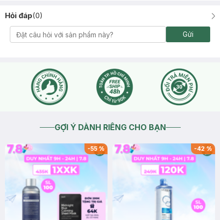
Hỏi đáp
(
0
)
Gửi
GỢI Ý DÀNH RIÊNG CHO BẠN
-
55
%
-
42
%