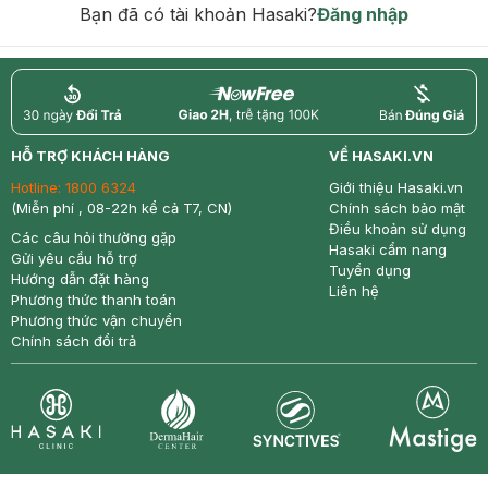
Bạn đã có tài khoản Hasaki?
Đăng nhập
return
nowfree
price
HỖ TRỢ KHÁCH HÀNG
VỀ HASAKI.VN
Hotline:
1800 6324
Giới thiệu Hasaki.vn
(Miễn phí , 08-22h kể cả T7, CN)
Chính sách bảo mật
Điều khoản sử dụng
Các câu hỏi thường gặp
Hasaki cẩm nang
Gửi yêu cầu hỗ trợ
Tuyển dụng
Hướng dẫn đặt hàng
Liên hệ
Phương thức thanh toán
Phương thức vận chuyển
Chính sách đổi trả
Synctives
Clinic
Dermahair
Mastige