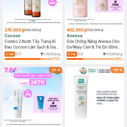
275.000 ₫
432.000 ₫
590.000 ₫
702.000 ₫
Cocoon
Anessa
Combo 2 Nước Tẩy Trang Bí
Sữa Chống Nắng Anessa Cho
Đao Cocoon Làm Sạch & Giảm
Da Nhạy Cảm & Trẻ Em 60ml
Dầu 500ml
(Mới)
(57)
1.4k/tháng
(23)
410/tháng
5.0
5.0
75
%
34
%
-
31
%
-
59
%