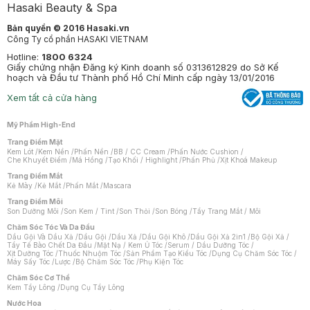
Hasaki Beauty & Spa
Bản quyền © 2016 Hasaki.vn
Công Ty cổ phần HASAKI VIETNAM
Hotline:
1800 6324
Giấy chứng nhận Đăng ký Kinh doanh số 0313612829 do Sở Kế
hoạch và Đầu tư Thành phố Hồ Chí Minh cấp ngày 13/01/2016
Xem tất cả cửa hàng
Mỹ Phẩm High-End
Trang Điểm Mặt
Kem Lót
/
Kem Nền
/
Phấn Nền
/
BB / CC Cream
/
Phấn Nước Cushion
/
Che Khuyết Điểm
/
Má Hồng
/
Tạo Khối / Highlight
/
Phấn Phủ
/
Xịt Khoá Makeup
Trang Điểm Mắt
Kẻ Mày
/
Kẻ Mắt
/
Phấn Mắt
/
Mascara
Trang Điểm Môi
Son Dưỡng Môi
/
Son Kem / Tint
/
Son Thỏi
/
Son Bóng
/
Tẩy Trang Mắt / Môi
Chăm Sóc Tóc Và Da Đầu
Dầu Gội Và Dầu Xả
/
Dầu Gội
/
Dầu Xả
/
Dầu Gội Khô
/
Dầu Gội Xả 2in1
/
Bộ Gội Xả
/
Tẩy Tế Bào Chết Da Đầu
/
Mặt Nạ / Kem Ủ Tóc
/
Serum / Dầu Dưỡng Tóc
/
Xịt Dưỡng Tóc
/
Thuốc Nhuộm Tóc
/
Sản Phẩm Tạo Kiểu Tóc
/
Dụng Cụ Chăm Sóc Tóc
/
Máy Sấy Tóc
/
Lược
/
Bộ Chăm Sóc Tóc
/
Phụ Kiện Tóc
Chăm Sóc Cơ Thể
Kem Tẩy Lông
/
Dụng Cụ Tẩy Lông
Nước Hoa