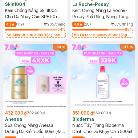
Skin1004
La Roche-Posay
Kem Chống Nắng Skin1004
Kem Chống Nắng La Roche-
Cho Da Nhạy Cảm SPF 50+
Posay Phổ Rộng, Nâng Tông
50ml
Kiềm Dầu 50ml
(119)
905/tháng
(28)
676/tháng
4.8
4.9
64
%
69
%
Bill Skin1004 từ 399k Tặng Kem
Bill La roche-posay 399K Tặng
Chống Nắng Cho Da Nhạy Cảm
Gel rửa mặt da dầu nhạy cảm 50ml
SPF 50+ 20ml (SL Có Hạn)
(SL có hạn)
-
38
%
-
37
%
432.000 ₫
351.000 ₫
702.000 ₫
560.000 ₫
Anessa
Bioderma
Sữa Chống Nắng Anessa
Nước Tẩy Trang Bioderma
Dưỡng Da Kiềm Dầu 60ml (Bản
Dành Cho Da Nhạy Cảm 500ml
Mới)